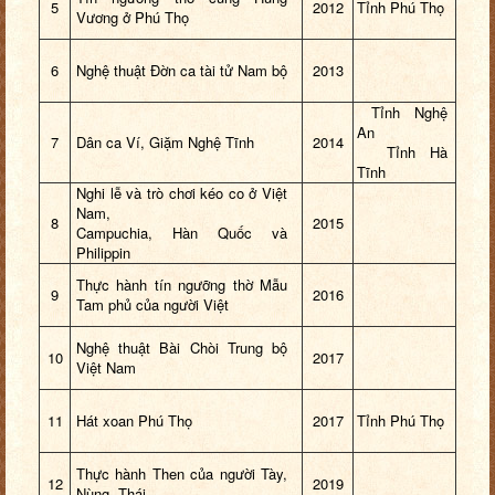
5
2012
Tỉnh Phú Thọ
Vương ở Phú Thọ
6
Nghệ thuật Đờn ca tài tử Nam bộ
2013
Tỉnh Nghệ
An
7
Dân ca Ví, Giặm Nghệ Tĩnh
2014
Tỉnh Hà
Tĩnh
Nghi lễ và trò chơi kéo co ở Việt
Nam,
8
2015
Campuchia, Hàn Quốc và
Philippin
Thực hành tín ngưỡng thờ Mẫu
9
2016
Tam phủ của người Việt
Nghệ thuật Bài Chòi Trung bộ
10
2017
Việt Nam
11
Hát xoan Phú Thọ
201
7
Tỉnh Phú Thọ
Thực hành Then của người Tày,
12
2019
Nùng, Thái