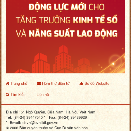
Trang chủ
Hòm thư điện tử
Sơ đồ Website
Tìm kiếm
Liên hệ
Địa chỉ:
51 Ngô Quyền, Cửa Nam, Hà Nội, Việt Nam
Tel:
(84-24) 39447540 *
Fax:
(84-24) 39439929
*
Email:
dsvh@bvhttdl.gov.vn
©
2006 Bản quyền thuộc về Cục Di sản văn hóa