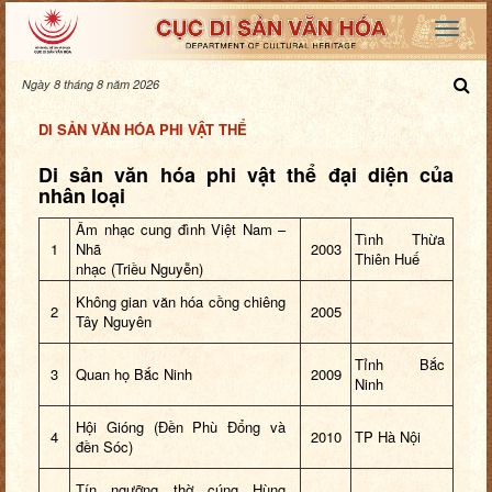
Ngày 8 tháng 8 năm 2026
DI SẢN VĂN HÓA PHI VẬT THỂ
Di sản văn hóa phi vật thể đại diện của
nhân loại
Âm nhạc cung đình Việt Nam –
Tình Thừa
1
Nhã
2003
Thiên
Huế
nhạc (Triều Nguyễn)
Không gian văn hóa cồng chiêng
2
2005
Tây Nguyên
Tỉnh Bắc
3
Quan họ Bắc Ninh
2009
Ninh
Hội Gióng (Đền Phù Đổng và
4
2010
TP Hà Nội
đền Sóc)
Tín ngưỡng thờ cúng Hùng