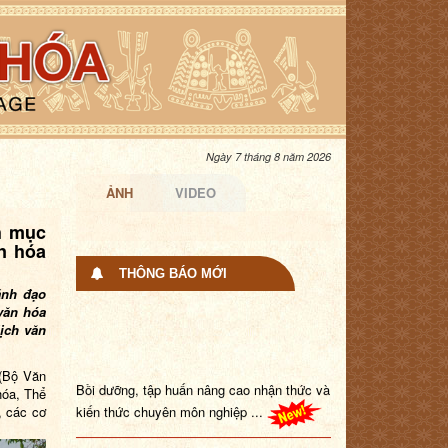
Ngày 7 tháng 8 năm 2026
ẢNH
VIDEO
h mục
ăn hóa
THÔNG BÁO MỚI
ãnh đạo
văn hóa
ịch văn
(Bộ Văn
Bồi dưỡng, tập huấn nâng cao nhận thức và
hóa, Thể
kiến thức chuyên môn nghiệp ...
ì,
các cơ
Trang Thông tin điện tử đang trong quá trình