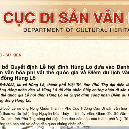
C - SỰ KIỆN
 bố Quyết định Lễ hội đình Hùng Lô đưa vào Dan
n văn hóa phi vật thể quốc gia và Điểm du lịch v
 đồng Hùng Lô
8/4/2022, tại xã Hùng Lô, thành phố Việt Trì, tỉnh Phú Thọ
đại diện l
ộng đồng nhân dân xã Hùng Lô đã đón nhận Giấy chứng nhận di sản 
t thể quốc gia Lễ hội đình Hùng Lô và Quyết định công nhận Điểm du l
ng đồng Hùng Lô.
ự buổi Lễ có ông Nông Quốc Thành - Phó Cục Trưởng Cục Di sản văn hóa 
ể thao và Du lịch); ông Nguyễn Đắc Thủy - Tỉnh ủy viên, Giám đốc Sở Văn 
 Du lịch tỉnh Phú Thọ cùng đại diện lãnh đạo các cấp của thành phố Việt Tr
ông tấn báo chí và đông đảo quần chúng nhân dân
.