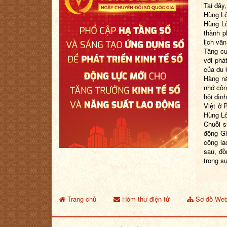
Tại đây
Hùng Lô
Hùng L
thành p
lịch vă
Tăng cư
với phá
của du 
Hàng n
nhớ côn
hội đìn
Việt ở 
Hùng Lô
C
huỗi 
động G
công la
sau,
đồ
trong sự
Trang chủ
Hòm thư điện tử
Sơ đồ Web