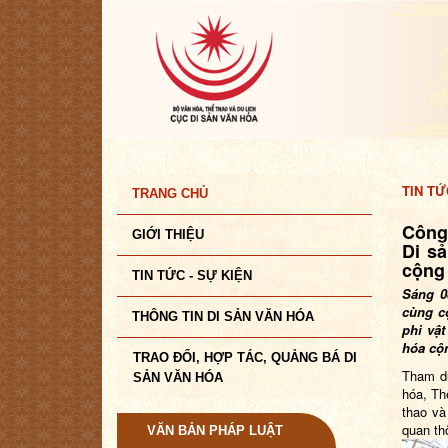
TIN TỨ
TRANG CHỦ
Công
GIỚI THIỆU
Di sả
cộng
TIN TỨC - SỰ KIỆN
Sáng 0
cùng c
THÔNG TIN DI SẢN VĂN HÓA
phi vậ
hóa cộ
TRAO ĐỔI, HỢP TÁC, QUẢNG BÁ DI
Tham d
SẢN VĂN HÓA
hóa, Th
thao và
quan th
VĂN BẢN PHÁP LUẬT