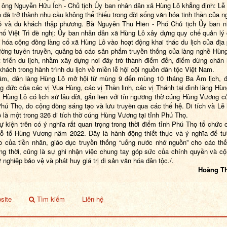
, ông Nguyễn Hữu Ích - Chủ tịch Ủy ban nhân dân xã Hùng Lô khẳng định: Lễ 
 đã trở thành nhu cầu không thể thiếu trong đời sống văn hóa tinh thần của n
ô và du khách thập phương. Bà Nguyễn Thu Hiền - Phó Chủ tịch Ủy ban n
hố Việt Trì đề nghị: Ủy ban nhân dân xã Hùng Lô xây dựng quy chế quản lý
n hóa cộng đồng làng cổ xã Hùng Lô vào hoạt động khai thác du lịch của địa
ờng tuyên truyền, quảng bá các sản phẩm truyền thống của làng nghề Hùn
t triển du lịch, nhằm xây dựng nơi đây trở thành điểm đến, điểm dừng chân
khách trong hành trình du lịch về miền lễ hội cội nguồn dân tộc Việt Nam.
ăm, dân làng Hùng Lô mở hội từ mùng 9 đến mùng 10 tháng Ba Âm lịch, đ
g đức của các vị Vua Hùng, các vị Thần linh, các vị Thánh tại đình làng Hùn
h Hùng Lô
có lịch sử lâu đời
,
gắn liền với tín ngưỡng thờ cúng Hùng Vương c
Phú Thọ, do cộng đồng sáng tạo và lưu truyền qua các thế hệ
.
Di tích và Lễ 
 là một trong 326 di tích thờ cúng Hùng Vương tại tỉnh Phú Thọ.
sự kiện
trên
có ý nghĩa rất quan trọng trong thời điểm tỉnh Phú Thọ tổ chức 
iỗ tổ Hùng Vương năm 2022.
Đây là hành động thiết thực và ý nghĩa để t
o của tiền nhân, giáo dục truyền thống “uống nước nhớ nguồn” cho các th
ng thời, cũng là sự ghi nhận việc chung tay góp sức của chính quyền và c
 nghiệp bảo vệ và phát huy giá trị di sản văn hóa dân tộc./.
Hoàng T
site
Tìm kiếm
Liên hệ