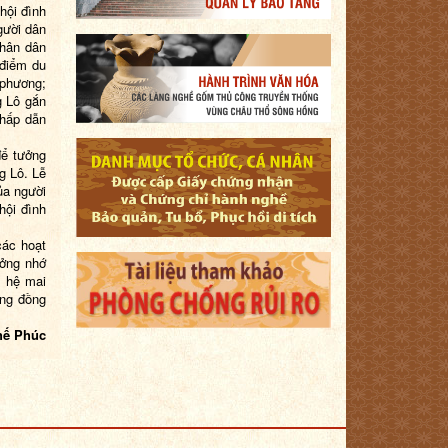
hội đình
gười dân
hân dân
 điểm du
 phương;
g Lô gắn
 hấp dẫn
ể tưởng
g Lô. Lễ
ủa người
hội đình
các hoạt
ưởng nhớ
ế hệ mai
ộng đồng
hế Phúc