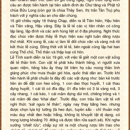
cầu an được tiến hành tại tiền sảnh đình do Chư tăng và Phật tử
chùa Bửu Long (còn gọi là chùa Thầy Sen, thị trấn Tân Trụ) phụ
trách với ý nghĩa cầu an cho dân chúng.
15 giờ chiều ngày 16 tháng Chạp, diễn ra lễ Tiền hiền, Hậu hiền
và Tiền vãng, Hậu vãng. Đây là lễ tế các vị tiền nhân có công
lập làng, lập đình và các anh hùng liệt sĩ ở địa phương. Nghi thức
đọc chúc văn được thầy lễ thực hiện sau nghi tuần dâng rượu
thứ nhất. Khi xong lễ, các vị làm lễ đốt chúc văn và vàng mã rồi
kết thúc lễ cúng. Đồng thời với lế tế, bên ngoài cũng lập hai ban
cúng Thổ chủ, Thổ thần và thập loại cô hồn.
Lễ Tỉnh sanh diễn ra lúc 19 giờ, với việc lễ giết một con vật sống
để tế thần linh. Con vật tế phải kêu thành tiếng, vì người xưa
quan niệm, tiếng kêu ấy thay lời trăm họ cầu mong thần linh
giáng phúc cho mưa thuận gió hòa, quốc thái dân an. Trước khi
tiến hành lễ phải chuẩn bị đầy đủ các vật dụng như: bàn kê trước
tiền án để đặt con heo sống, 1 con dao thọc huyết, 1 cái thau
đựng huyết, 1 cái tô có đĩa đậy, 01 đĩa trên có 3 lá vàng mã, 3
cây nhang, 1 cái kéo, 1 cái mâm đựng dùi mõ, chiêng trống và 1
cái mâm để dao “
khai đao
”. Trước đây, con trâu làm vật tế với
nghi thức
“sát ngưu tế thần”,
ngày nay thay bằng heo. nhưng
được chọn lựa kỹ lưỡng (là heo đực, tuyền sắc - chỉ thuần một
màu duy nhất đen hoặc trắng, không bị khuyết tật dị dạng, có
trọng lượng khoảng 70 -80kg và được tắm rửa sạch sẽ). Khi nghe
xướng
“chiết tửu”,
chấp sự rót ra một chung rượu lớn trao cho