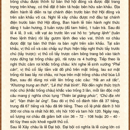
trống chầu được thỉnh từ bàn thờ hội đồng và được đặt trang
trọng trên khay, có thể đặt ở bên tả hoặc bên hữu sân khấu. Địa
điểm hành lễ diễn ra tại chánh điện trước bàn thờ Hội đồng và
trên sân khấu võ ca. Nghi lễ xây chầu được mở đầu tại chánh
điện trước bàn thờ Hội đồng, Ban hành lễ tiến hành nghi thức
dâng 1 tuần hương, 3 tuần rượu (đủ tam hiến), 1 tuần trà. Sau đó
lễ 4 lễ, 3 vái, vắt vạt áo trước lên vai hô to: “
phụng lệnh”
(tuân
theo lệnh thần) rồi lấy gươm lệnh đeo vào vai, thỉnh roi chầu
được đặt tại bàn thờ thần ra bàn nghi trên sân khấu. Tại sân
khấu, vị thủ cổ và các chấp sự thực hiện tiếp nghi thức tẩy trước
chú (tẩy trược): vị thủ cổ tẩy trược cầm bông trang bỏ vào tách
rượu đứng tại trống chầu giũ, rải rượu ra 4 hướng. Tiếp theo là
nghi thức cầm roi khắc trống chầu: khi nghe lễ sinh xướng “
Phế
cân
”, vị thủ cổ lấy tấm vải đỏ phủ trên mặt trống, lau sơ mặt
trống rồi bao lấy roi chầu, roi họa trên mặt trống chầu chữ bùa Lỗ
Ban, sau đó dùng roi viết lên trống các câu: “
Hà an xã tắc
”,
“
Khương trung an thới
”, “
Lê thứ thái bình
”. Rồi đến nghi thức trịch
mộc chú (khắc trống chầu) khắc vào trống 3 lần, mỗi lần độc một
câu mang ý nghĩa chúc tụng “
Thiên lai giáng phúc”, “Chủ địa nhi
lai”, “Vạn thần lai ủng
”. Sau đó vị thủ cổ đánh tiền đả 37 tiếng,
trung đả 67 tiếng và hậu đả 99 tiếng. Theo cổ lệ phải đánh 3 hồi
300 roi chia ra nhất hồi 80, nhị hồi 100 và tam hồi 120. Ngày nay,
số lượng roi chầu đã giảm bớt còn 36 – 72 - 108 hoặc 20 – 40 -
60 tùy theo sức khoẻ người thủ cổ.
Sau lễ Xây chầu là lễ Đại bội. Đại bội có nghĩa là lễ cúng lớn có