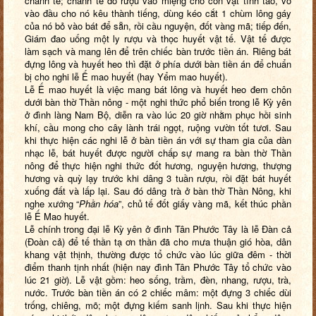
chánh tế; chánh tế đổ rượu vào miệng cho con vật tỉnh táo, vỗ
vào đầu cho nó kêu thành tiếng, dùng kéo cắt 1 chùm lông gáy
của nó bỏ vào bát để sẵn, rồi cầu nguyện, đốt vàng mã; tiếp đến,
Giám đao uống một ly rượu và thọc huyết vật tế. Vật tế được
làm sạch và mang lên để trên chiếc bàn trước tiền án. Riêng bát
đựng lông và huyết heo thì đặt ở phía dưới bàn tiền án để chuẩn
bị cho nghi lễ Ế mao huyết (hay Yểm mao huyết).
Lễ Ế mao huyết là việc mang bát lông và huyết heo đem chôn
dưới bàn thờ Thần nông - một nghi thức phổ biến trong lễ Kỳ yên
ở đình làng Nam Bộ, diễn ra vào lúc 20 giờ nhằm phục hồi sinh
khí, cầu mong cho cây lành trái ngọt, ruộng vườn tốt tươi. Sau
khi thực hiện các nghi lễ ở bàn tiền án với sự tham gia của dàn
nhạc lễ, bát huyết được người chấp sự mang ra bàn thờ Thần
nông để thực hiện nghi thức đốt hương, nguyện hương, thượng
hương và quỳ lạy trước khi dâng 3 tuần rượu, rồi đặt bát huyết
xuống đất và lấp lại. Sau đó dâng trà ở bàn thờ Thần Nông, khi
nghe xướng “
Phần hóa
”, chủ tế đốt giấy vàng mã, kết thúc phần
lễ Ế Mao huyết.
Lễ chính trong đại lễ Kỳ yên ở đình Tân Phước Tây là lễ Đàn cả
(Đoàn cả) để tế thần tạ ơn thần đã cho mưa thuận gió hòa, dân
khang vật thịnh, thường được tổ chức vào lúc giữa đêm - thời
điểm thanh tịnh nhất (hiện nay đình Tân Phước Tây tổ chức vào
lúc 21 giờ). Lễ vật gồm: heo sống, trầm, đèn, nhang, rượu, trà,
nước. Trước bàn tiền án có 2 chiếc mâm: một đựng 3 chiếc dùi
trống, chiêng, mõ; một đựng kiếm sanh lịnh. Sau khi thực hiện