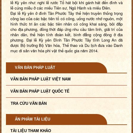
lễ Kỳ yên như: nghi lễ rước Tổ hát bội khi gánh hát đến đình và
lễ cúng miễu ở các miếu Tiên sư, Ngũ Hành và miếu Điền.
Đại lễ Kỳ yên ở đình Tân Phước Tây thể hiện truyền thống trọng
công lao của các bậc tiên tổ có công, uống nước nhớ nguồn, một
hình thức tri ân các bậc tiền nhân có công khai sáng, bồi đắp
cho địa phương, đồng thời đáp ứng nhu cầu tâm linh, giải trí của
nhân dân, thể hiện tính đoàn kết, bình đẳng cộng đồng ở địa
phương. Đại lễ Kỳ yên Đình Tân Phước Tây tỉnh Long An đã
được Bộ trưởng Bộ Văn hóa, Thể thao và Du lịch đưa vào Danh
mục di sản văn hóa phi vật thể quốc gia năm 2014.
VĂN BẢN PHÁP LUẬT
VĂN BẢN PHÁP LUẬT VIỆT NAM
VĂN BẢN PHÁP LUẬT QUỐC TẾ
TRA CỨU VĂN BẢN
ẤN PHẨM TÀI LIỆU
TÀI LIỆU THAM KHẢO