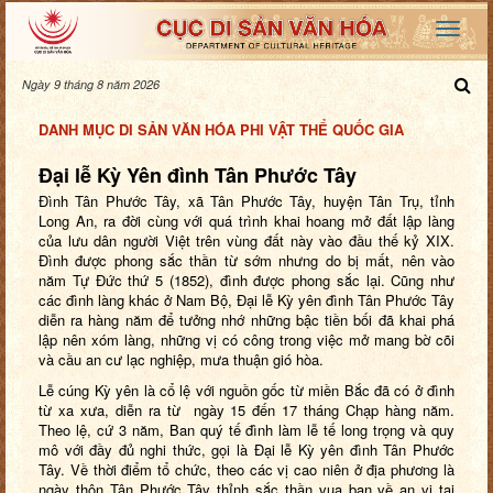
Ngày 9 tháng 8 năm 2026
DANH MỤC DI SẢN VĂN HÓA PHI VẬT THỂ QUỐC GIA
Đại lễ Kỳ Yên đình Tân Phước Tây
Đình Tân Phước Tây, xã Tân Phước Tây, huyện Tân Trụ, tỉnh
Long An, ra đời cùng với quá trình khai hoang mở đất lập làng
của lưu dân người Việt trên vùng đất này vào đầu thế kỷ XIX.
Đình được phong sắc thần từ sớm nhưng do bị mất, nên vào
năm Tự Đức thứ 5 (1852), đình được phong sắc lại. Cũng như
các đình làng khác ở Nam Bộ, Đại lễ Kỳ yên đình Tân Phước Tây
diễn ra hàng năm để tưởng nhớ những bậc tiền bối đã khai phá
lập nên xóm làng, những vị có công trong việc mở mang bờ cõi
và cầu an cư lạc nghiệp, mưa thuận gió hòa.
Lễ cúng Kỳ yên là cổ lệ với nguồn gốc từ miền Bắc đã có ở đình
từ xa xưa, diễn ra từ ngày 15 đến 17 tháng Chạp hàng năm.
Theo lệ, cứ 3 năm, Ban quý tế đình làm lễ tế long trọng và quy
mô với đầy đủ nghi thức, gọi là Đại lễ Kỳ yên đình Tân Phước
Tây. Về thời điểm tổ chức, theo các vị cao niên ở địa phương là
ngày thôn Tân Phước Tây thỉnh sắc thần vua ban về an vị tại