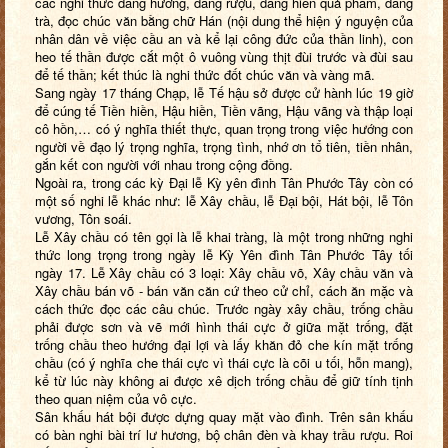
các nghi thức dâng hương, dâng rượu, dâng hiến quả phẩm, dâng
trà, đọc chúc văn bằng chữ Hán (nội dung thể hiện ý nguyện của
nhân dân về việc cầu an và kể lại công đức của thần linh), con
heo tế thần được cắt một ô vuông vùng thịt đùi trước và đùi sau
để tế thần; kết thúc là nghi thức đốt chúc văn và vàng mã.
Sang ngày 17 tháng Chạp, lễ Tế hậu sở được cử hành lúc 19 giờ
để cúng tế Tiền hiền, Hậu hiền, Tiền vãng, Hậu vãng và thập loại
cô hồn,… có ý nghĩa thiết thực, quan trọng trong việc hướng con
người về đạo lý trọng nghĩa, trọng tình, nhớ ơn tổ tiên, tiền nhân,
gắn kết con người với nhau trong cộng đồng.
Ngoài ra, trong các kỳ Đại lễ Kỳ yên đình Tân Phước Tây còn có
một số nghi lễ khác như: lễ Xây chầu, lễ Đại bội, Hát bội, lễ Tôn
vương, Tôn soái.
Lễ Xây chầu có tên gọi là lễ khai tràng, là một trong những nghi
thức long trọng trong ngày lễ Kỳ Yên đình Tân Phước Tây tối
ngày 17. Lễ Xây chầu có 3 loại: Xây chầu võ, Xây chầu văn và
Xây chầu bán võ - bán văn căn cứ theo cử chỉ, cách ăn mặc và
cách thức đọc các câu chúc. Trước ngày xây chầu, trống chầu
phải được sơn và vẽ mới hình thái cực ở giữa mặt trống, đặt
trống chầu theo hướng đại lợi và lấy khăn đỏ che kín mặt trống
chầu (có ý nghĩa che thái cực vì thái cực là cõi u tối, hỗn mang),
kể từ lúc này không ai được xê dịch trống chầu để giữ tính tịnh
theo quan niệm của vô cực.
Sân khấu hát bội được dựng quay mặt vào đình. Trên sân khấu
có bàn nghi bài trí lư hương, bộ chân đèn và khay trầu rượu. Roi