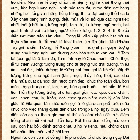
trò diễn. Nếu như lễ Xây chầu thể hiện ý nghĩa khai thông thái
cực, hòa hợp lưỡng nghi, sinh hóa tam tài, được diễn đạt bằng
những hồi trống và những tiếng trống, thì lễ Đại bội cụ thể hóa lễ
Xây chầu bằng hình tượng, điệu múa và lời nói qua các nghi tiết:
nhứt thái (nhứt trụ), lưỡng nghi, tam tài, tứ tượng, ngũ hành, bát
quái trình tự với số lượng người diễn xướng: 1, 2, 3, 4, 5, 8 biểu
diễn tiết mục trên sân khấu. Trong lễ, đào kép gánh hát bội sẽ
thực hiện các lễ tiết như: lễ khai thiên tịch địa (đình Tân Phước
Tây gọi là điềm hương); lễ Xang (xoan = múa) nhật nguyệt tượng
trưng cho lưỡng nghi, âm dương giao hòa sinh ra vạn vật; lễ Tam
tài (còn gọi là lễ Tam đa, Tam tinh hay lễ Chúc thánh, Chúc thọ);
lễ tứ thiên vương: tượng trưng cho tứ tượng tức thái dương, thiếu
âm, thái âm, thiếu dương; lễ Đứng cái (còn gọi là trò Đại bội) để
tượng trưng cho ngũ hành (kim, mộc, thủy, hỏa, thổ), các đào
thài múa quạt ca ngợi đất nước xinh đẹp, chúc thọ toàn dân, bốn
mùa tượng trưng mai, lan, cúc, trúc quanh năm tươi sắc; lễ Bát
tiên hiến thọ tượng trưng cho bát quái gồm các quẻ: càn, khảm,
cấn, chấn, tốn, ly, khôn, đoài theo quan niệm dịch lý của Nho
giáo; lễ Gia quan tấn tước (còn gọi là lễ gia quan phổ tước) cầu
chúc cho việc thăng quan tiến chức trong xã hội ngày xưa. Đêm
diễn còn có sự tham gia của vị thủ cổ cầm chầu để trực điểm
trống chầu mỗi khi hát, diễn hay. Kết thúc đêm diễn, nếu đêm
sau còn hát bội, đánh trống chầu 3 hồi 9 tiếng, nếu không đánh
hồi chầu, tiễn thần với 3 hồi trơn.
Ngoài ra, còn có một số nghi lễ phụ được tổ chức trong ngày Đại