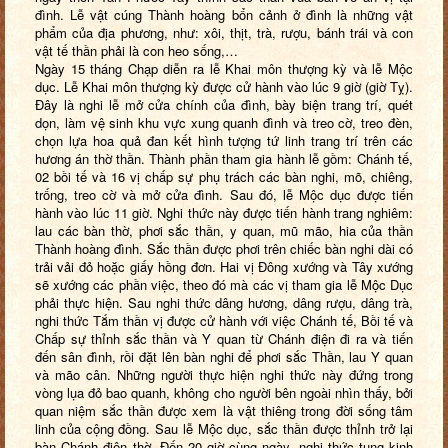
đình. Lễ vật cúng Thành hoàng bổn cảnh ở đình là những vật
phẩm của địa phương, như: xôi, thịt, trà, rượu, bánh trái và con
vật tế thần phải là con heo sống,…
Ngày 15 tháng Chạp diễn ra lễ Khai môn thượng kỳ và lễ Mộc
dục. Lễ Khai môn thượng kỳ được cử hành vào lúc 9 giờ (giờ Tỵ).
Đây là nghi lễ mở cửa chính của đình, bày biện trang trí, quét
dọn, làm vệ sinh khu vực xung quanh đình và treo cờ, treo đèn,
chọn lựa hoa quả đan kết hình tượng tứ linh trang trí trên các
hương án thờ thần. Thành phần tham gia hành lễ gồm: Chánh tế,
02 bồi tế và 16 vị chấp sự phụ trách các bàn nghi, mõ, chiêng,
trống, treo cờ và mở cửa đình. Sau đó, lễ Mộc dục được tiến
hành vào lúc 11 giờ. Nghi thức này được tiến hành trang nghiêm:
lau các bàn thờ, phơi sắc thần, y quan, mũ mão, hia của thần
Thành hoàng đình. Sắc thần được phơi trên chiếc bàn nghi dài có
trải vải đỏ hoặc giấy hồng đơn. Hai vị Đông xướng và Tây xướng
sẽ xướng các phần việc, theo đó mà các vị tham gia lễ Mộc Dục
phải thực hiện. Sau nghi thức dâng hương, dâng rượu, dâng trà,
nghi thức Tắm thần vị được cử hành với việc Chánh tế, Bồi tế và
Chấp sự thỉnh sắc thần và Y quan từ Chánh điện đi ra và tiến
đến sân đình, rồi đặt lên bàn nghi để phơi sắc Thần, lau Y quan
và mão cân. Những người thực hiện nghi thức này đứng trong
vòng lụa đỏ bao quanh, không cho người bên ngoài nhìn thấy, bởi
quan niệm sắc thần được xem là vật thiêng trong đời sống tâm
linh của cộng đồng. Sau lễ Mộc dục, sắc thần được thỉnh trở lại
bàn Chánh điện thờ. Đến 20 giờ cùng ngày, nghi thức tụng kinh