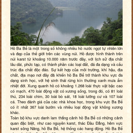
Hồ Ba Bể là một trong số không nhiều hồ nước ngọt tự nhiên lớn
và đẹp của thế giới trên các vùng núi. Hồ được hình thành trên
núi karst từ khoảng 10.000 năm trước đây, với lịch sử địa chất
lâu dài, phức tạp, có thành phần các loại đất, đá đa dạng và cấu
trúc địa chất độc đáo. Sự kết hợp của môi trường, khí hậu, địa
chất, địa mạo nơi đây đã khiến hồ Ba Bể trở thành khu vực đa
dạng sinh học, với hệ sinh thái rừng kín thường xanh mưa ẩm
nhiệt đới. Xung quanh hồ có khoảng 1.268 loài thực vật bậc cao
có mạch, 470 loài động vật có xương sống, trong đó, có 81 loài
thú, 234 loài chim, 30 loài bò sát, 18 loài lưỡng cư và 107 loài
cá. Theo đánh giá của các nhà khoa học, trong khu vực Ba Bể
có ít nhất 367 loài bướm và nhiều loại động vật không xương
khác.
Toàn bộ khu vực danh lam thắng cảnh hồ Ba Bể có những cảnh
quan đặc biệt, như cao nguyên karst, thác Đầu Đẳng, hẻm vực
karst sông Năng, hồ Ba Bể, hệ thống các hang động. Hồ Ba Bể