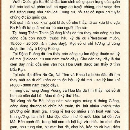
- Vườn Quốc gia Ba Bể là địa bàn sinh sống quan trọng của quần
thể các loài và phân loài có nguy cơ tuyệt chủng, như voọc đen
má trắng cũng như các loài lưỡng cư, bò sát có nguy cơ tuyệt
chủng ở cấp quốc gia.
Kết quả thăm dò, khai quật khảo cổ cho thấy, từ xa xưa khu vực
Ba Bể đã từng là nơi cư trú của người tiền sử:
- Tại hang Thẳm Thinh (Quảng Khê) đã tìm thấy các công cụ lao
động của con người, thuộc hậu kỳ đá cũ (Pleistocen muộn,
15.000 - 20.000 năm trước đây). Một số di chỉ tương tự cũng
được tìm thấy ở Động Puông.
- Tại Động Puông đã tìm thấy các công cụ lao động thuộc sơ kỳ
đá mới (Holocen, 10.000 năm trước đây). Cho đến nay, đây là đại
diện duy nhất của nền văn hoá Hoà Bình được tìm thấy ở tỉnh
Bắc Kạn.
- Tại các địa điểm Nà Cà, Nà Têm và Khau La bước đầu đã tìm
thấy một số di chỉ khảo cổ thuộc hậu kỳ đá mới - sơ kỳ kim khí
(4000 - 3000 năm trước đây).
- Trong các hang Động Puông và Hua Mạ đã tìm thấy một số di
tích có niên đại Lê - Mạc (thế kỷ thứ 16)…
Tại vùng hồ Ba Bể, hàng năm vào ngày mùng 9 tháng Giêng,
cộng đồng thường tổ chức hội xuân, thu hút nhiều khách thập
phương đến tham gia. Trong lễ hội có nhiều sinh hoạt văn hóa,
tín ngưỡng, tâm linh khá độc đáo, như lễ rước kiệu tại đền An
Mã. Bên cạnh đó, trong hội còn có hội trại và nhiều trò chơi dân
gian, như tung còn, bịt mắt bắt dê, chọi bò, kéo co và biểu diễn