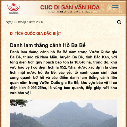
Ngày 10 tháng 8 năm 2026
DI TÍCH QUỐC GIA ĐẶC BIỆT
Danh lam thắng cảnh Hồ Ba Bể
Danh lam thắng cảnh hồ Ba Bể nằm trong Vườn Quốc gia
Ba Bể, thuộc xã Nam Mẫu, huyện Ba Bể, tỉnh Bắc Kạn, với
tổng diện tích quy hoạch bảo tồn là 10.048 ha, trong đó, khu
vực bảo vệ I có diện tích là 952,75ha, được xác định là diện
tích mặt nước hồ Ba Bể, các yếu tố cảnh quan sinh thái
xung quanh bờ hồ và các điểm danh lam thắng cảnh liên
quan nằm trong Vườn Quốc gia Ba Bể; khu vực bảo vệ II có
diện tích 9.095,25ha, là vùng bao quanh, tiếp giáp với khu
vực bảo vệ I.