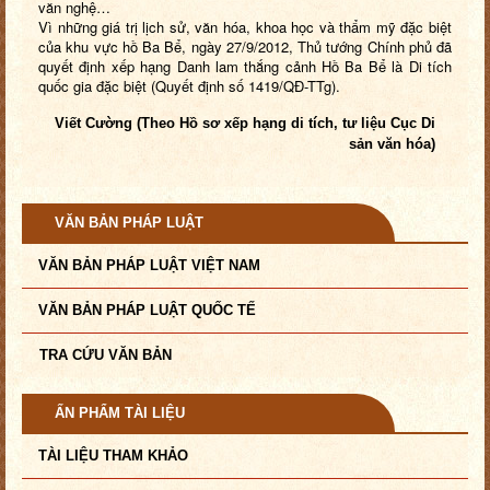
văn nghệ…
Vì những giá trị lịch sử, văn hóa, khoa học và thẩm mỹ đặc biệt
của khu vực hồ Ba Bể, ngày
27/9/2012, Thủ tướng Chính phủ đã
quyết định xếp hạng Danh lam thắng cảnh Hồ Ba Bể là Di tích
quốc gia đặc biệt (Quyết định số 1419/QĐ-TTg).
Viết Cường (Theo Hồ sơ xếp hạng di tích, tư liệu Cục Di
sản văn hóa)
VĂN BẢN PHÁP LUẬT
VĂN BẢN PHÁP LUẬT VIỆT NAM
VĂN BẢN PHÁP LUẬT QUỐC TẾ
TRA CỨU VĂN BẢN
ẤN PHẨM TÀI LIỆU
TÀI LIỆU THAM KHẢO