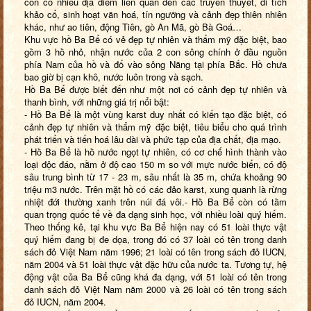
còn có nhiều địa điểm liên quan đến các truyền thuyết, di tích
khảo cổ, sinh hoạt văn hoá, tín ngưỡng và cảnh đẹp thiên nhiên
khác, như ao tiên, động Tiên, gò An Mã, gò Bà Goá…
Khu vực hồ Ba Bể có vẻ đẹp tự nhiên và thẩm mỹ đặc biệt, bao
gồm 3 hồ nhỏ, nhận nước của 2 con sông chính ở đầu nguồn
phía Nam của hồ và đổ vào sông Năng tại phía Bắc. Hồ chưa
bao giờ bị cạn khô, nước luôn trong và sạch.
Hồ Ba Bể được biết đến như một nơi có cảnh đẹp tự nhiên và
thanh bình, với những giá trị nổi bật:
- Hồ Ba Bể là một vùng karst duy nhất có kiến tạo đặc biệt, có
cảnh đẹp tự nhiên và thẩm mỹ đặc biệt, tiêu biểu cho quá trình
phát triển và tiến hoá lâu dài và phức tạp của địa chất, địa mạo.
- Hồ Ba Bể là hồ nước ngọt tự nhiên, có cơ chế hình thành vào
loại độc đáo, nằm ở độ cao 150 m so với mực nước biển, có độ
sâu trung bình từ 17 - 23 m, sâu nhất là 35 m, chứa khoảng 90
triệu m3 nước. Trên mặt hồ có các đảo karst, xung quanh là rừng
nhiệt đới thường xanh trên núi đá vôi.
- Hồ Ba Bể còn có tầm
quan trọng quốc tế về đa dạng sinh học, với nhiều loài quý hiếm.
Theo thống kê, tại khu vực Ba Bể hiện nay có 51 loài thực vật
quý hiếm đang bị đe dọa, trong đó có 37 loài có tên trong danh
sách đỏ Việt Nam năm 1996; 21 loài có tên trong sách đỏ IUCN,
năm 2004 và 51 loài thực vật đặc hữu của nước ta. Tương tự, hệ
động vật của Ba Bể cũng khá đa dạng, với 51 loài có tên trong
danh sách đỏ Việt Nam năm 2000 và 26 loài có tên trong sách
đỏ IUCN, năm 2004.