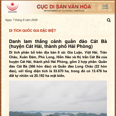
Ngày 7 tháng 8 năm 2026
DI TÍCH QUỐC GIA ĐẶC BIỆT
Danh lam thắng cảnh quần đảo Cát Bà
(huyện Cát Hải, thành phố Hải Phòng)
Di tích phân bố trên địa bàn 6 xã: Gia Luận, Việt Hải, Trân
Châu, Xuân Đám, Phù Long, Hiền Hào và thị trấn Cát Bà của
huyện Cát Hải, thành phố Hải Phòng, gồm 2 hợp phần: Quần
đảo Cát Bà (366 hòn đảo) và Quần đảo Long Châu (22 hòn
đảo), với tổng diện tích là 33.670 ha, trong đó có 13.478 ha
đất tự nhiên và 20.192 ha mặt biển.