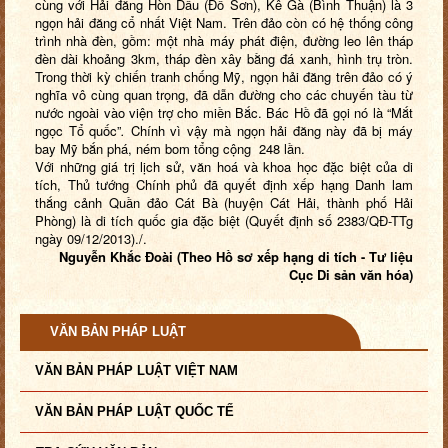
cùng với Hải đăng Hòn Dấu (Đồ Sơn), Kê Gà (Bình Thuận) là 3
ngọn hải đăng cổ nhất Việt Nam. Trên đảo còn có hệ thống công
trình nhà đèn, gồm: một nhà máy phát điện, đường leo lên tháp
đèn dài khoảng 3km, tháp đèn xây bằng đá xanh, hình trụ tròn.
Trong thời kỳ chiến tranh chống Mỹ, ngọn hải đăng trên đảo có ý
nghĩa vô cùng quan trọng, đã dẫn đường cho các chuyến tàu từ
nước ngoài vào viện trợ cho miền Bắc. Bác Hồ đã gọi nó là “Mắt
ngọc Tổ quốc”
.
Chính vì vậy mà ngọn hải đăng này đã bị máy
bay Mỹ bắn phá, ném bom tổng cộng 248 lần.
Với những giá trị lịch sử, văn hoá và khoa học đặc biệt của di
tích, Thủ tướng Chính phủ đã quyết định xếp hạng Danh lam
thắng cảnh Quần đảo Cát Bà (huyện Cát Hải, thành phố Hải
Phòng) là di tích quốc gia đặc biệt (Quyết định số 2383/QĐ-TTg
ngày 09/12/2013)./.
Nguyễn Khắc Đoài (Theo Hồ sơ xếp hạng di tích - Tư liệu
Cục Di sản văn hóa)
VĂN BẢN PHÁP LUẬT
VĂN BẢN PHÁP LUẬT VIỆT NAM
VĂN BẢN PHÁP LUẬT QUỐC TẾ