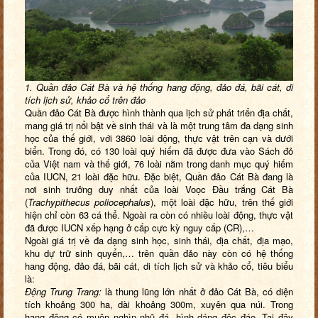
1. Quần đảo Cát Bà và hệ thống hang động, đảo đá, bãi cát, di
tích lịch sử, khảo cổ trên đảo
Quần đảo Cát Bà được hình thành qua lịch sử phát triển địa chất,
mang giá trị nổi bật về sinh thái và là một trung tâm đa dạng sinh
học của thế giới, với 3860 loài động, thực vật trên cạn và dưới
biển. Trong đó, có 130 loài quý hiếm đã được đưa vào Sách đỏ
của Việt nam và thế giới, 76 loài nằm trong danh mục quý hiếm
của IUCN, 21 loài đặc hữu. Đặc biệt, Quần đảo Cát Bà đang là
nơi sinh trưởng duy nhất của loài Voọc Đầu trắng Cát Bà
(
Trachypithecus poliocephalus
), một loài đặc hữu, trên thế giới
hiện chỉ còn 63 cá thể. Ngoài ra còn có nhiều loài động, thực vật
đã được IUCN xếp hạng ở cấp cực kỳ nguy cấp (CR),…
Ngoài giá trị về đa dạng sinh học, sinh thái, địa chất, địa mạo,
khu dự trữ sinh quyển,… trên quần đảo này còn có hệ thống
hang động, đảo đá, bãi cát, di tích lịch sử và khảo cổ, tiêu biểu
là:
Động Trung Trang:
là thung lũng lớn nhất ở đảo Cát Bà, có diện
tích khoảng 300 ha, dài khoảng 300m, xuyên qua núi. Trong
hang động có muôn nghìn nhũ đá, hình dáng độc đáo. Tại đây