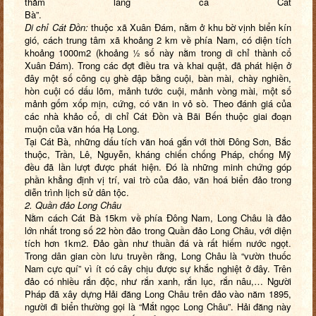
thăm làng cá Cát
Bà”.
Di chỉ Cát Đồn:
thuộc xã Xuân Đám, nằm ở khu bờ vịnh biển kín
gió, cách trung tâm xã khoảng 2 km về phía Nam, có diện tích
khoảng 1000m2 (khoảng ½ số này nằm trong di chỉ thành cổ
Xuân Đám). Trong các đợt điều tra và khai quật, đã phát hiện ở
đây một số công cụ ghè đập bằng cuội, bàn mài, chày nghiền,
hòn cuội có dấu lõm, mảnh tước cuội, mảnh vòng mài, một số
mảnh gốm xốp mịn, cứng, có văn in vỏ sò. Theo đánh giá của
các nhà khảo cổ, di chỉ Cát Đồn và Bãi Bến thuộc giai đoạn
muộn của văn hóa Hạ Long.
Tại Cát Bà, những dấu tích văn hoá gắn với thời Đông Sơn, Bắc
thuộc, Trần, Lê, Nguyễn, kháng chiến chống Pháp, chống Mỹ
đều đã lần lượt được phát hiện. Đó là những minh chứng góp
phần khẳng định vị trí, vai trò của đảo, văn hoá biển đảo trong
diễn trình lịch sử dân tộc.
2. Quần đảo Long Châu
Nằm cách Cát Bà 15km về phía Đông Nam, Long Châu là đảo
lớn nhất trong số 22 hòn đảo trong Quần đảo Long Châu, với diện
tích hơn 1km2. Đảo gần như thuần đá và rất hiếm nước ngọt.
Trong dân gian còn lưu truyền rằng, Long Châu là “vườn thuốc
Nam cực quí” vì ít có cây chịu được sự khắc nghiệt ở đây. Trên
đảo có nhiều rắn độc, như rắn xanh, rắn lục, rắn nâu,… Người
Pháp đã xây dựng Hải đăng Long Châu trên đảo vào năm 1895,
người đi biển thường gọi là “Mắt ngọc Long Châu”. Hải đăng này