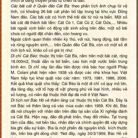
thích đi bằng thuyền phao tự chèo ra đảo.
Các bãi cát ở Quần đảo Cát Bà:
theo phân tích ảnh chụp từ vệ
tinh, có khoảng 26 bãi cát phân bố tập trung tại khu vực Đông
Nam đảo. Các bãi cát có hình thế trải dài từ núi ra biển. Một số
bãi cát đã thành bãi tắm: Cát Cò 1, Cát Cò 2, Cát Dứa,... Nhiều
bãi ngoài vịnh biển có động vật sinh sống trên đảo, một số bãi
chưa có người đặt chân đến, còn hoang vu.
Ngoài cảnh quan thiên nhiên kỳ thú, với núi, hang động, bãi tắm
và rừng nguyên sinh,... trên Quần đảo Cát Bà, còn có một số di
tích lịch sử, khảo cổ có giá trị như:
Di chỉ Cái Bèo:
thuộc thị trấn Cát Bà, nằm trên một bãi cát, rộng
18.000m2, thoải dần ra bờ biển, cao hơn mặt nước biển trung
bình 4m. Di chỉ này lần đầu tiên được nhà bác học người Pháp
M. Colani phát hiện năm 1938 và được các nhà khoa học Việt
Nam tiếp tục khai quật vào các năm: 1973, 1981, 1986, 2006.
Kết quả khai quật cho thấy: Cái Bèo là một di chỉ có quy mô lớn,
địa tầng dày, với tổ hợp di vật phong phú về loại hình, nhiều về
số lượng, có niên đại thuộc thời đại đá mới ở Việt Nam.
Di tích nơi Bác Hồ về thăm làng cá:
thuộc thị trấn Cát Bà. Đây là
nơi Bác về thăm làng cá vào mùa xuân năm 1959. Khi đó, Bác
đã nói chuyện với nhân dân trên đảo tại sân của Xí nghiệp đánh
cá Cát Bà. Hiện nay, đảo đã phát triển, thay đổi nhiều. Tại trung
tâm của đảo, nơi bến tàu, nhân dân và chính quyền đã xây dựng
bia ghi dấu sự kiện. Bia là một phiến đá nguyên khối, kích thước
lớn, trên bia ghi dòng chữ: “Nơi đây, ngày 30/3/1959, Bác Hồ về