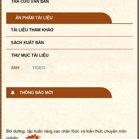
TRA CỨU VĂN BẢN
ẤN PHẨM TÀI LIỆU
TÀI LIỆU THAM KHẢO
SÁCH XUẤT BẢN
THƯ MỤC TÀI LIỆU
ẢNH
VIDEO
THÔNG BÁO MỚI
Bồi dưỡng, tập huấn nâng cao nhận thức và kiến thức chuyên môn
nghiệp ...