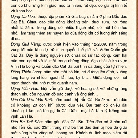
còn có khu rừng kim giao mọc tự nhiên, rất đẹp, có giá trị kinh tế
và khoa học.
Động Đá Hoa:
thuộc địa phận xã Gia Luận, nằm ở phía Bắc đảo
Cát Bà. Chiều cao của động khoảng trên, dưới 10m, nơi rộng
nhất là 25m. Trong động có nhiều thạch nhũ, có một hồ nước
nhỏ, làm tăng thêm sự huyền ảo của động khi có luồng ánh sáng
đi qua.
Động Quả Vàng:
được phát hiện vào tháng 12/2009, nằm trong
vùng lõi của khu dự trữ sinh quyển thế giới và Vườn Quốc gia
Cát Bà. Đây là động nguyên sơ, chưa có sự tác động, xâm hại
của con người và là một trong những động đẹp nhất ở khu vực
Vịnh Hạ Long và Quần đảo Cát Bà bởi tính đa dạng của tự nhiên.
Động Thiên Long:
nằm bên một hồ lớn, có đường lên đỉnh, xuống
lòng hang và nhiều ngách lắt léo, kỳ bí,… Giữa động có một
ngọn thạch nhũ nhỏ nước quanh năm.
Động Hiền Hào:
hiện vẫn giữ được vẻ hoang sơ, với những tảng
thạch nhũ còn nguyên độ sắc cạnh và óng ánh...
Đảo Cát Dứa (đảo Khỉ):
nằm cách thị trấn Cát Bà 2km. Trên đảo
có khoảng 20 con khỉ (được đưa về). Bãi tắm có chiều dài
khoảng 1 km, có tên gọi là Cát Dứa - một bãi tắm lý tưởng của
vịnh Lan Hạ.
Đảo Ba Trái Đào:
nằm gần đảo Cát Bà. Trên đảo có 3 hòn núi
nhỏ liền kề, cao 23m, trông như ba trái đào tiên bị hoá đá giữa
một vùng biển vắng vẻ, hoang sơ. Khách du lịch mạo hiểm rất