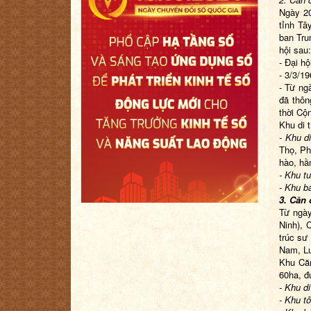
Ngày 20
tỉnh Tâ
ban Tru
hội sau:
- Đại h
- 3/3/19
- Từ ng
đã thôn
thời Cộ
Khu di 
- Khu d
Thọ, Ph
hào, hầ
- Khu t
- Khu b
3. Căn
Từ ngày
Ninh), 
trúc sư
Nam, Lu
Khu Că
60ha
, 
- Khu d
- Khu t