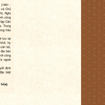
 (1961 -
g và Chủ
thị, Nghị
ành công
 lập Căn
a. Trung
ong trào
 lưu lại
 khổ, hy
 cán bộ,
 địa bàn
 với công
và ngoài
yết định
đặc biệt
 hóa)