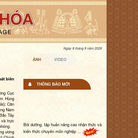
Ngày 8 tháng 8 năm 2026
ẢNH
VIDEO
sát biên
THÔNG BÁO MỚI
ương Cục
ạm Hùng
ài); Căn
Đông Nam
 Bắc Tây
Bồi dưỡng, tập huấn nâng cao nhận thức và
 và trực
phóng.
kiến thức chuyên môn nghiệp ...
ng ương
ứ Chính