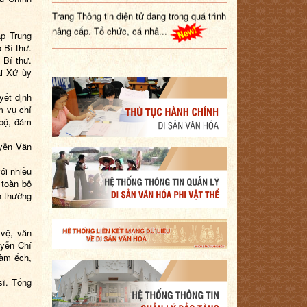
Trang Thông tin điện tử đang trong quá trình
nâng cấp. Tổ chức, cá nhâ...
ập Trung
 Bí thư.
Bí thư.
ại Xứ ủy
yết định
m vụ chỉ
bộ, đảm
uyễn Văn
ới nhiều
 toàn bộ
n thường
 vệ, văn
uyễn Chí
hàm ếch,
sĩ. Tổng