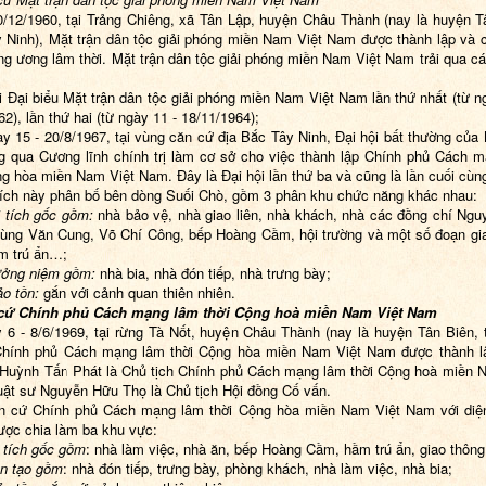
/12/1960, tại Trảng Chiêng, xã Tân Lập, huyện Châu Thành (nay là huyện T
y Ninh), Mặt trận dân tộc giải phóng miền Nam Việt Nam được thành lập và 
ng ương lâm thời. Mặt trận dân tộc giải phóng miền Nam Việt Nam trải qua cá
ội Đại biểu Mặt trận dân tộc giải phóng miền Nam Việt Nam lần thứ nhất (từ n
62), lần thứ hai (từ ngày 11 - 18/11/1964);
ày 15 - 20/8/1967, tại vùng căn cứ địa Bắc Tây Ninh, Đại hội bất thường của 
g qua Cương lĩnh chính trị làm cơ sở cho việc thành lập Chính phủ Cách 
ng hòa miền Nam Việt Nam. Đây là Đại hội lần thứ ba và cũng là lần cuối cùn
tích này phân bố bên dòng Suối Chò, gồm 3 phân khu chức năng khác nhau:
i tích gốc gồm
:
nhà bảo vệ, nhà giao liên, nhà khách, nhà các đồng chí Ng
ùng Văn Cung, Võ Chí Công, bếp Hoàng Cầm, hội trường và một số đoạn gi
m trú ẩn…;
ưởng niệm gồm
:
nhà bia, nhà đón tiếp, nhà trưng bày;
ảo tồn
:
gắn với cảnh quan thiên nhiên.
 cứ Chính phủ Cách mạng lâm thời Cộng hoà miền
Nam
Việt
Nam
 6 - 8/6/1969, tại rừng Tà Nốt, huyện Châu Thành (nay là huyện Tân Biên, 
Chính phủ Cách mạng lâm thời Cộng hòa miền Nam Việt Nam được thành l
 Huỳnh Tấn Phát là Chủ tịch Chính phủ Cách mạng lâm thời Cộng hoà miền 
ật sư Nguyễn Hữu Thọ là Chủ tịch Hội đồng Cố vấn.
n cứ Chính phủ Cách mạng lâm thời Cộng hòa miền Nam Việt
Nam
với diện
được
chia làm ba khu vực:
i tích gốc gồm
: nhà làm việc, nhà ăn, bếp Hoàng Cầm, hầm trú ẩn, giao thông
ôn tạo gồm
: nhà đón tiếp, trưng bày, phòng khách, nhà làm việc, nhà bia;