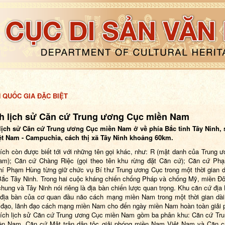
H QUỐC GIA ĐẶC BIỆT
ch lịch sử Căn cứ Trung ương Cục miền Nam
 lịch sử Căn cứ Trung ương Cục miền Nam ở về phía Bắc tỉnh Tây Ninh, 
ệt Nam - Campuchia, cách thị xã Tây Ninh khoảng 60km.
tích còn được biết tới với những tên gọi khác, như: R (mật danh của Trung 
am); Căn cứ Chàng Riệc (gọi theo tên khu rừng đặt Căn cứ); Căn cứ Ph
hí Phạm Hùng từng giữ chức vụ Bí thư Trung ương Cục trong một thời gian d
Bắc Tây Ninh. Trong hai cuộc kháng chiến chống Pháp và chống Mỹ, miền 
chung và Tây Ninh nói riêng là địa bàn chiến lược quan trọng. Khu căn cứ địa
 địa bàn của cơ quan đầu não cách mạng miền Nam trong một thời gian dài
ỉ đạo, lãnh đạo cách mạng miền Nam cho đến ngày miền Nam hoàn toàn giải 
tích lịch sử Căn cứ Trung ương Cục miền
Nam
gồm ba phân khu: Căn cứ Tru
ền
Nam
, Căn cứ Mặt trận dân tộc giải phóng miền Nam Việt
Nam
và
Căn c