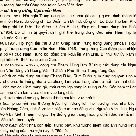
h mạng lâm thời Cộng hòa miền Nam Việt
Nam
.
n cứ Trung ương Cục miền Nam
 năm 1951, Hội nghị Trung ương lần thứ nhất (khóa II) quyết định thành l
c miền Nam, do đồng chí Lê Duẩn làm Bí thư, đồng chí Lê Đức Thọ làm Phó
, đồng chí Lê Đức Thọ được cử làm Bí thư, đồng chí Phạm Hùng làm Phó 
9/1954, Bộ Chính trị quyết định giải thể Trung ương Cục miền Nam, lập l
và các Khu ủy.
/01/1961, Hội nghị lần thứ 3 Ban Chấp hành Trung ương Đảng (khóa III) qu
ập lại Trung ương Cục miền
Nam
. Đầu 1965, Trung ương Cục được giao nhiệ
m bộ và cực Nam Trung bộ, đồng chí Nguyễn Văn Linh, Bí thư Xứ ủy Nam 
ọng trách Bí thư Trung ương Cục.
iai đoạn 1967 – 1975, đồng chí Phạm Hùng làm Bí thư; các đồng chí Ng
han Văn Đáng và Hoàng Văn Thái làm Phó Bí thư Trung ương Cục.
 cứ được xây dựng tại rừng Chàng Riệc, Rùm Đuôn giữa rừng nguyên sinh v
y che phủ.Hệ thống nhà ở và phòng làm việc trong căn cứ nổi trên mặt đất,
o, đòn tay đều làm bằng gỗ, mái được lợp bằng lá trung quân. Các hầm trú ẩ
cận nhà ở và làm việc, chìm vào lòng đất.
y, di tích này được quy hoạch thành hai khu vực chính:
i tích
: phục hồi nhà thường trực, hội trường lớn, hội trường nhỏ, nhà bảo
bếp Hoàng Cầm, nhà ở và làm việc của các đồng chí Nguyễn Văn Linh, Ng
Võ Văn Kiệt, Phạm Hùng..., hệ thống giao thông hào, ụ chiến đấu và hầm 
 đều trên toàn tuyến.
tưởng niệm gồm
: nhà đón tiếp, trưng bày, khu tưởng niệm các anh hùng liệt 
ch xây dựng của khu vực này là 750m2.
cứ Mặt trận dân tộc giải phóng miền Nam Việt Nam