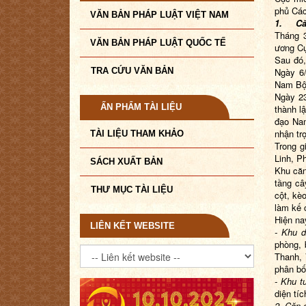
phủ Các
VĂN BẢN PHÁP LUẬT VIỆT NAM
1.
Că
Tháng 3
VĂN BẢN PHÁP LUẬT QUỐC TẾ
ương Cụ
Sau đó
TRA CỨU VĂN BẢN
Ngày 6/
Nam Bộ 
Ngày 23
ẤN PHẨM TÀI LIỆU
thành l
đạo Na
nhận tr
TÀI LIỆU THAM KHẢO
Trong g
Linh, P
SÁCH XUẤT BẢN
Khu căn
tầng câ
THƯ MỤC TÀI LIỆU
cột, kè
làm kế 
Hiện na
LIÊN KẾT WEBSITE
- Khu d
phòng, 
Thanh, 
phân bố
- Khu 
diện tí
2. Căn 