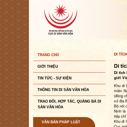
DI TÍC
TRANG CHỦ
Di tí
GIỚI THIỆU
Di tích
giới Vi
TIN TỨC - SỰ KIỆN
Khu di 
THÔNG TIN DI SẢN VĂN HÓA
miền N
(đồng c
cứ địa 
TRAO ĐỔI, HỢP TÁC, QUẢNG BÁ DI
Bộ nói 
SẢN VĂN HÓA
Ninh là
tiếp ch
Khu di 
VĂN BẢN PHÁP LUẬT
Cục mi