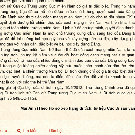
ảo tồn
: gắn với cảnh quan thiên nhiên.
 lịch sử Căn cứ Trung ương Cục miền Nam có giá trị đặc biệt. Trong 15 năm
Trung ương Cục đã cụ thể hóa được nhiều
chủ trương, quyết sách của Đản
 Chí Minh vào thực tiễn cách mạng miền Nam, từ đó cho ra đời nhiều
Chỉ 
uyết định đường lối chiến lược của cách mạng miền Nam và triển khai th
hạm vi toàn chiến trường miền Nam
. Lịch sử đã chứng minh, quyết định thành
ng ương Cục miền
Nam
là một chủ trương đúng đắn, sáng tạo của Đảng t
c đã để lại những bài học quý báu về xây dựng căn cứ địa, xây dựng ph
ng gắn với nhân dân, đặc biệt về bài học xây dựng Đảng.
Trung ương Cục miền Nam trở thành thủ đô của cách mạng miền Nam, là nơi
hứng tích, những kỷ niệm về cuộc đời hoạt động cách mạng hết sức gian
hưng rất đỗi tự hào của nhiều đồng chí lãnh đạo cao cấp của Đảng cùng bao
ỹ trong cuộc kháng chiến chống Mỹ cứu nước thần thánh của dân tộc trên
m, đặc biệt là chiến trường Nam bộ.
Di tích
không chỉ có giá trị đặc biệt đối
o dục truyền thống, mà còn là điểm đến hấp dẫn đối với du khách trong 
ất là đối với các thế hệ trẻ Việt
Nam
.
ng giá trị đặc biệt của di tích, ngày 10/5/2012,
Thủ tướng Chính phủ đã qu
ng Di tích lịch sử Căn cứ Trung ương Cục miền Nam là
Di tích quốc gia 
định số 548/QĐ-TTG)
.
Mai Anh (Theo Hồ sơ xếp hạng di tích, tư liệu Cục Di sản văn
site
Tìm kiếm
Liên hệ