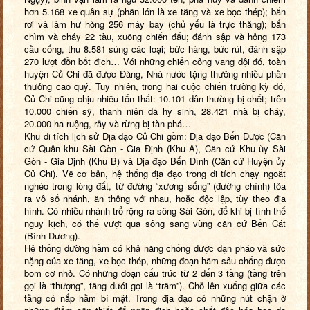
hơn 5.168 xe quân sự (phần lớn là xe tăng và xe bọc thép); bắn
rơi và làm hư hỏng 256 máy bay (chủ yếu là trực thăng); bắn
chìm và cháy 22 tàu, xuồng chiến đấu; đánh sập và hỏng 173
cầu cống, thu 8.581 súng các loại; bức hàng, bức rút, đánh sập
270 lượt đồn bốt địch… Với những chiến công vang dội đó, toàn
huyện Củ Chi đã được Đảng, Nhà nước tặng thưởng nhiều phần
thưởng cao quý. Tuy nhiên, trong hai cuộc chiến trường kỳ đó,
Củ Chi cũng chịu nhiều tổn thất: 10.101 dân thường bị chết; trên
10.000 chiến sỹ, thanh niên đã hy sinh, 28.421 nhà bị cháy,
20.000 ha ruộng, rẫy và rừng bị tàn phá…
Khu di tích lịch sử Địa đạo Củ Chi gồm: Địa đạo Bến Dược (Căn
cứ Quân khu Sài Gòn - Gia Định (Khu A), Căn cứ Khu ủy Sài
Gòn - Gia Định (Khu B) và Địa đạo Bến Đình (Căn cứ Huyện ủy
Củ Chi). Về cơ bản, hệ thống địa đạo trong di tích chạy ngoắt
nghéo trong lòng đất, từ đường “xương sống” (đường chính) tỏa
ra vô số nhánh, ăn thông với nhau, hoặc độc lập, tùy theo địa
hình. Có nhiều nhánh trổ rộng ra sông Sài Gòn, để khi bị tình thế
nguy kịch, có thể vượt qua sông sang vùng căn cứ Bến Cát
(Bình Dương).
Hệ thống đường hầm có khả năng chống được đạn pháo và sức
nặng của xe tăng, xe bọc thép, những đoạn hầm sâu chống được
bom cỡ nhỏ. Có những đoạn cấu trúc từ 2 đến 3 tầng (tầng trên
gọi là “thượng”, tầng dưới gọi là “trầm”). Chỗ lên xuống giữa các
tầng có nắp hầm bí mật. Trong địa đạo có những nút chặn ở