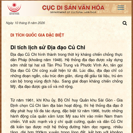
Ngày 10 tháng 8 năm 2026
DI TÍCH QUỐC GIA ĐẶC BIỆT
Di tích lịch sử Địa đạo Củ Chi
Địa đạo Củ Chi hình thành trong thời kỳ kháng chiến chống thực
dân Pháp (khoảng năm 1948). Hệ thống địa đạo được xây dựng
sớm nhất tại hai xã Tân Phú Trung và Phước Vĩnh An, tên gọi
Địa đạo Củ Chi cũng xuất hiện từ đó. Lúc đầu, địa đạo chỉ có
những đoạn ngắn, cấu trúc đơn giản, dùng để giấu tài liệu, trú ém
cán bộ trong vùng địch hậu. Sang giai đoạn kháng chiến chống
Mỹ, địa đạo được gia cố và mở rộng.
Từ năm 1961, khi Khu ủy, Bộ Chỉ huy Quân khu Sài Gòn - Gia
Định chọn Củ Chi làm địa bàn hoạt động, thì hệ thống địa đạo ở
đây phát huy tối đa tác dụng, đặc biệt từ năm 1966, trước những
hành động của quân xâm lược Mỹ sau khi vào miền Nam tham
chiến. Với sức mạnh và ý chí quật cường, quân và dân Củ Chi
đã kiến tạo được một hệ thống đường hầm dọc ngang, nhiều
tầng, dài hơn 200km xuyên trong lòng đất, kết hợp với khoảng