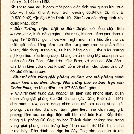
hầm y tế; hố bom B52.
Khu vực bảo vệ II:
gồm một phần diện tích bao quanh khu vực
bảo vệ I của Khu A (diện tích khoảng 55.947,7m2), Khu B
(9.530,2m2), Địa đạo Bến Đình (10.123m2) và các công trình xây
dựng khác, gồm:
-
Đền Tưởng niệm Liệt sĩ Bến Dược
, có tổng diện tích
40.299,3m2, khởi công ngày 19/5/1993, khánh thành giai đoạn 1
ngày 19/12/1995, gồm: hoa viên, nghi môn, nhà bia, đền thờ và
một ngôi tháp. Tầng hầm của đền trưng bày các tác phẩm điêu
khắc, đúc đồng, tranh vẽ, sa bàn, bảng chữ…, thể hiện những
sự kiện tiêu biểu trong cuộc kháng chiến chống Mỹ của quân và
nhân dân Sài Gòn - Chợ Lớn - Gia Định, với chủ đề “Sài Gòn -
Gia Định kiên cường bất khuất”, gồm 09 phân khu tương ứng với
09 chủ đề trưng bày.
-
Khu tái hiện vùng giải phóng và Khu vực mô phỏng cảnh
quan kiến trúc Biển Đông, Nhà trưng bày sa bàn Trận càn
Cedar Falls,
có tổng diện tích 197.633,5m2, gồm:
+
Khu tái hiện vùng giải phóng:
Tái hiện các không gian, quan
cảnh vùng giải phóng Củ Chi từ sau ngày Đồng Khởi năm 1961
đến năm 1974, gồm: cổng chào của một xã trong vùng giải
phóng; cảnh đào địa đạo; trạm giao liên; nhà dân vùng giải
phóng; tiệm sửa xe đạp; tiệm cắt tóc; nhà báo Bút - Xếp thăm
vùng giải phóng Củ Chi; lớp học Thành đoàn; trường học trong
vùng giải phóng; nhà trưng bày “Trận đánh Sở Đất Thịt”; nhà
trưng bày “Trận đánh tại Ngã ba Cây Gõ”; chế tạo mìn từ trái