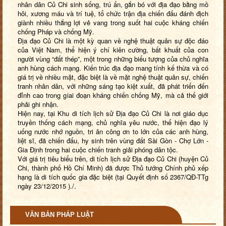
nhân dân Củ Chi sinh sống, trú ẩn, gắn bó với địa đạo bằng mồ
hôi, xương máu và trí tuệ, tổ chức trận địa chiến đấu đánh địch
giành nhiều thắng lợi vẻ vang trong suốt hai cuộc kháng chiến
chống Pháp và chống Mỹ.
Địa đạo Củ Chi là một kỳ quan về nghệ thuật quân sự độc đáo
của Việt Nam, thể hiện ý chí kiên cường, bất khuất của con
người vùng “đất thép”, một trong những biểu tượng của chủ nghĩa
anh hùng cách mạng. Kiến trúc địa đạo mang tính kế thừa và có
giá trị về nhiều mặt, đặc biệt là về mặt nghệ thuật quân sự, chiến
tranh nhân dân, với những sáng tạo kiệt xuất, đã phát triển đến
đỉnh cao trong giai đoạn kháng chiến chống Mỹ, mà cả thế giới
phải ghi nhận.
Hiện nay, tại Khu di tích lịch sử Địa đạo Củ Chi là nơi giáo dục
truyền thống cách mạng, chủ nghĩa yêu nước, thể hiện đạo lý
uống nước nhớ nguồn, tri ân công ơn to lớn của các anh hùng,
liệt sĩ, đã chiến đấu, hy sinh trên vùng đất Sài Gòn - Chợ Lớn -
Gia Định trong hai cuộc chiến tranh giải phóng dân tộc.
Với giá trị tiêu biểu trên, di tích lịch sử Địa đạo Củ Chi (huyện Củ
Chi, thành phố Hồ Chí Minh) đã được Thủ tướng Chính phủ xếp
hạng là di tích quốc gia đặc biệt (tại Quyết định số 2367/QĐ-TTg
ngày 23/12/2015 )./.
VĂN BẢN PHÁP LUẬT