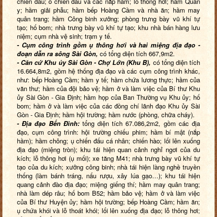
chiến đấu; ổ chiến đấu và các nắp hầm; lỗ thông hơi; hầm Quân
y; hầm giải phẫu; hầm bếp Hoàng Cầm và nhà ăn; hầm may
quân trang; hầm Công binh xưởng; phòng trưng bày vũ khí tự
tạo; hố bom; nhà trưng bày vũ khí tự tạo; khu nhà bán hàng lưu
niệm; cụm nhà vệ sinh; trạm y tế.
- Cụm công trình gồm ụ thông hơi và hai miệng địa đạo -
đoạn dẫn ra sông Sài Gòn,
có tổng diện tích 667,9m2.
- Căn cứ Khu ủy Sài Gòn - Chợ Lớn (Khu B),
có tổng diện tích
16.664,8m2, gồm hệ thống địa đạo và các cụm công trình khác,
như: bếp Hoàng Cầm; hầm y tế; hầm chứa lương thực; hầm của
văn thư; hầm của đội bảo vệ; hầm ở và làm việc của Bí thư Khu
ủy Sài Gòn - Gia Định; hầm họp của Ban Thường vụ Khu ủy; hố
bom; hầm ở và làm việc của các đồng chí lãnh đạo Khu ủy Sài
Gòn - Gia Định; hầm hội trường; hầm nước (phòng, chữa cháy).
-
Địa đạo Bến Đình:
tổng diện tích 67.086,2m2, gồm các địa
đạo, cụm công trình: hội trường chiếu phim; hầm bí mật (nắp
hầm); hầm chông; ụ chiến đấu cá nhân; chiến hào; lối lên xuống
địa đạo (miệng tròn); khu tái hiện quan cảnh nghỉ ngơi của du
kích; lỗ thông hơi (ụ mối); xe tăng M41; nhà trưng bày vũ khí tự
tạo của du kích; xưởng công binh; nhà tái hiện làng nghề truyền
thống (làm bánh tráng, nấu rượu, xây lúa gạo…); khu tái hiện
quang cảnh đào địa đạo; miệng giếng thí; hầm may quân trang;
nhà làm dép râu; hố bom B52; hầm bảo vệ; hầm ở và làm việc
của Bí thư Huyện ủy; hầm hội trường; bếp Hoàng Cầm; hầm ăn;
ụ chứa khói và lỗ thoát khói; lối lên xuống địa đạo; lỗ thông hơi;