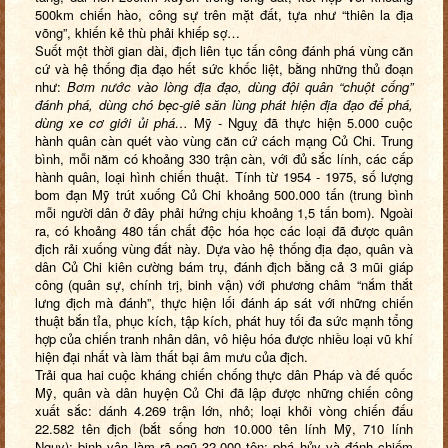
500km chiến hào, công sự trên mặt đất, tựa như “thiên la địa
võng”, khiến kẻ thù phải khiếp sợ…
Suốt một thời gian dài, địch liên tục tấn công đánh phá vùng căn
cứ và hệ thống địa đạo hết sức khốc liệt, bằng những thủ đoạn
như:
Bơm nước vào lòng địa đạo,
dùng đội quân “chuột cống”
đánh phá, dùng chó bẹc-giê săn lùng phát hiện địa đạo để phá,
dùng xe cơ giới ủi phá…
Mỹ - Nguỵ đã thực hiện 5.000 cuộc
hành quân càn quét vào vùng căn cứ cách mạng Củ Chi. Trung
bình, mỗi năm có khoảng 330 trận càn, với đủ sắc lính, các cấp
hành quân, loại hình chiến thuật. Tính từ 1954 - 1975, số lượng
bom đạn Mỹ trút xuống Củ Chi khoảng 500.000 tấn (trung bình
mỗi người dân ở đây phải hứng chịu khoảng 1,5 tấn bom). Ngoài
ra, có khoảng 480 tấn chất độc hóa học các loại đã được quân
địch rải xuống vùng đất này. Dựa vào hệ thống địa đạo, quân và
dân Củ Chi kiên cường bám trụ, đánh địch bằng cả 3 mũi giáp
công (quân sự, chính trị, binh vận) với phương châm “nắm thắt
lưng địch mà đánh”, thực hiện lối đánh áp sát với những chiến
thuật bắn tỉa, phục kích, tập kích, phát huy tối đa sức mạnh tổng
hợp của chiến tranh nhân dân, vô hiệu hóa được nhiều loại vũ khí
hiện đại nhất và làm thất bại âm mưu của địch.
Trải qua hai cuộc kháng chiến chống thực dân Pháp và đế quốc
Mỹ, quân và dân huyện Củ Chi đã lập được những chiến công
xuất sắc: dánh 4.269 trận lớn, nhỏ; loại khỏi vòng chiến đấu
22.582 tên địch (bắt sống hơn 10.000 tên lính Mỹ, 710 lính
Ngụy); binh vận làm rã ngũ 32.000 tên; phá hủy và đánh chiếm