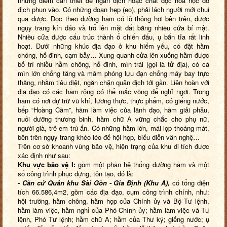
những điểm cần thiết để ngăn địch hoặc chất độc hóa học do
địch phun vào. Có những đoạn hẹp (eo), phải lách người mới chui
qua được. Dọc theo đường hầm có lỗ thông hơi bên trên, được
ngụy trang kín đáo và trổ lên mặt đất bằng nhiều cửa bí mật.
Nhiều cửa được cấu trúc thành ổ chiến đấu, ụ bắn tỉa rất linh
hoạt. Dưới những khúc địa đạo ở khu hiểm yếu, có đặt hầm
chông, hố đinh, cạm bẫy… Xung quanh cửa lên xuống hầm được
bố trí nhiều hầm chông, hố đinh, mìn trái (gọi là tử địa), có cả
mìn lớn chống tăng và mâm phóng lựu đạn chống máy bay trực
thăng, nhằm tiêu diệt, ngăn chặn quân địch tới gần. Liên hoàn với
địa đạo có các hầm rộng có thể mắc võng để nghỉ ngơi. Trong
hầm có nơi dự trữ vũ khí, lương thực, thực phẩm, có giếng nước,
bếp “Hoàng Cầm”, hầm làm việc của lãnh đạo, hầm giải phẫu,
nuôi dưỡng thương binh, hầm chữ A vững chắc cho phụ nữ,
người già, trẻ em trú ẩn. Có những hầm lớn, mái lợp thoáng mát,
bên trên ngụy trang khéo léo để hội họp, biểu diễn văn nghệ…
Trên cơ sở khoanh vùng bảo vệ, hiện trạng của khu di tích được
xác định như sau:
Khu vực bảo vệ I:
gồm một phần hệ thống đường hầm và một
số công trình phục dựng, tôn tạo, đó là:
-
Căn cứ Quân khu Sài Gòn - Gia Định (Khu A),
có tổng diện
tích 66.586,4m2, gồm các địa đạo, cụm công trình chính, như:
hội trường, hầm chông, hầm họp của Chính ủy và Bộ Tư lệnh,
hầm làm việc, hầm nghỉ của Phó Chính ủy; hầm làm việc và Tư
lệnh, Phó Tư lệnh; hầm chữ A; hầm của Thư ký; giếng nước; ụ