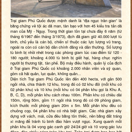
Trại giam Phú Quốc được mệnh danh là “địa ngục trần gian” là
bằng chứng về tội ác dã man, tàn bạo với hơn 45 kiểu tra tấn dã
man của Mỹ - Ngụy. Trong thời gian tồn tại chưa đầy 6 năm (từ
tháng 6/1967 đến tháng 3/1973), địch đã giam giữ 40.000 lượt tù
binh, chủ yếu là cán bộ, chiến sĩ thuộc các lực lượng vũ trang,
ngoài ra còn có cán bộ dân chính đảng và dân thường. Số lượng
tù binh bị nhồi nhét trong các phòng giam lúc cao điểm từ 120 -
180 người; khoảng 4.000 tù binh bị giết hại, hàng chục nghìn
người bị thương tật, tàn phế. Bộ máy điều hành, quản lý của địch
ở Trại giam Phú Quốc có khoảng 2.000 nhân viên và sỹ quan,
gồm cả hải quân, lục quân, không quân...
Diện tích Trại giam Phú Quốc lên đến 400 hecta, với gần 500
ngôi nhà, chia thành 12 khu, trong đó có 02 khu đôi (mỗi khu có
02 phân khu) và 10 khu (mỗi khu có 04 phân khu gọi là Khu A,
B, C, D), mỗi phân khu cách nhau 100m. Phân khu có chiều dài
150m, rộng 50m, gồm 11 ngôi nhà trong đó có 09 phòng giam,
kích thước mỗi phòng giam 20m x 5m. Mỗi phân khu đều có
chuồng cọp, 04 phân khu có nhà biệt giam. Các nhà giam xây
dựng với vách, mái, cửa đều bằng tôn thiếc, nền bằng đất tráng
xi măng để tránh tù binh đào hầm vượt ngục. Xung quanh mỗi
phân khu là 04 vọng gác canh giữ 24/24 giờ và 10 vọng gác lưu
động, đèn chiếu sáng toàn khu trại. Toàn trại được bao bọc bởi