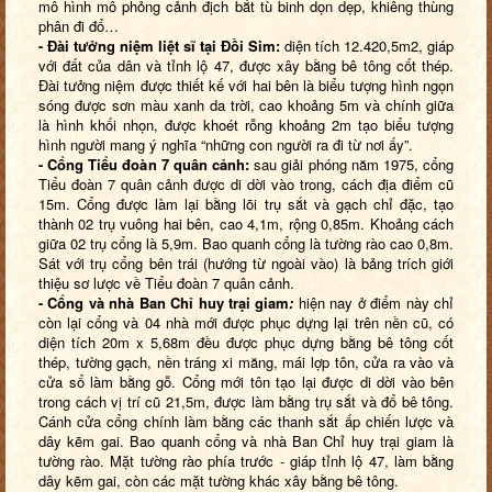
mô hình mô phỏng cảnh địch bắt tù binh dọn dẹp, khiêng thùng
phân đi đổ…
- Đài tưởng niệm liệt sĩ tại Đồi Sim:
diện tích 12.420,5m2, giáp
với đất của dân và tỉnh lộ 47, được xây bằng bê tông cốt thép.
Đài tưởng niệm được thiết kế với hai bên là biểu tượng hình ngọn
sóng được sơn màu xanh da trời, cao khoảng 5m và chính giữa
là hình khối nhọn, được khoét rỗng khoảng 2m tạo biểu tượng
hình người mang ý nghĩa “những con người ra đi từ nơi ấy”.
- Cổng Tiểu đoàn 7 quân cảnh:
sau giải phóng năm 1975, cổng
Tiểu đoàn 7 quân cảnh được di dời vào trong, cách địa điểm cũ
15m. Cổng được làm lại bằng lõi trụ sắt và gạch chỉ đặc, tạo
thành 02 trụ vuông hai bên, cao 4,1m, rộng 0,85m. Khoảng cách
giữa 02 trụ cổng là 5,9m. Bao quanh cổng là tường rào cao 0,8m.
Sát với trụ cổng bên trái (hướng từ ngoài vào) là bảng trích giới
thiệu sơ lược về Tiểu đoàn 7 quân cảnh.
- Cổng và nhà Ban Chỉ huy trại giam
:
hiện nay ở điểm này chỉ
còn lại cổng và 04 nhà mới được phục dựng lại trên nền cũ, có
diện tích 20m x 5,68m đều được phục dựng bằng bê tông cốt
thép, tường gạch, nền tráng xi măng, mái lợp tôn, cửa ra vào và
cửa sổ làm bằng gỗ. Cổng mới tôn tạo lại được di dời vào bên
trong cách vị trí cũ 21,5m, được làm bằng trụ sắt và đổ bê tông.
Cánh cửa cổng chính làm bằng các thanh sắt ấp chiến lược và
dây kẽm gai. Bao quanh cổng và nhà Ban Chỉ huy trại giam là
tường rào. Mặt tường rào phía trước - giáp tỉnh lộ 47, làm bằng
dây kẽm gai, còn các mặt tường khác xây bằng bê tông.