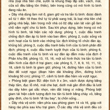
nhà (loại nhà tiền chế, sườn là khung thép lắp sẵn, vách, mái,
cửa sổ đều bằng tôn thiếc), bên trong cũng có mô hình tù binh
đang nấu ăn.
+ Dãy nhà dùng làm nơi ở, giam giữ và tra tấn tù binh: được đánh
số từ 1 đến 18 theo thứ tự từ phải sang trái, là loại nhà tiền chế
giống nhà bếp, bên trong mỗi nhà có 02 dãy sàn lát ván gỗ làm
chỗ nằm nghỉ cho tù binh. Sau khi phục dựng, bên trong có mô
hình tù binh, tái hiện các nội dung: phòng 1, cuộc đấu tranh
chống địch đàn áp tù binh vào ban đêm; phòng 2, cuộc sống và
sinh hoạt của tù binh vào những lúc địch không tổ chức đàn áp,
khủng bố; phòng 3, cuộc đấu tranh biểu tình của tù binh phản đối
địch; phòng 4, cuộc đấu tranh tuyệt thực của tù binh; phòng 6,
cuộc đấu tranh của tù binh và sự đàn áp đẫm máu của địch ở
Phân khu B8; phòng 13, 15, 16, một số hình thức tra tấn tù binh
điển hình của địch ở trại giam; các phòng 5, 7, 8, 9, 10, 11, 12,
18, cảnh tù binh bị giam giữ; phòng 14, đường hầm của tù binh
đào để vượt ngục (đoạn hầm dài khoảng 25m, đường kính
khoảng 50 cm); phòng 17, cảnh tù binh đào hầm và vượt ngục.
+ Phòng biệt giam B2: diện tích 9 x 3m, vách được dựng bằng
thép tấm, đục lỗ nhỏ, mái che bạt, dưới mái gần đỉnh đầu là lưới
rào dây kẽm gai sắc nhọn, nền đất tráng xi măng. Phòng biệt
giam tái hiện cảnh tượng địch tra tấn tù binh bằng chày vồ, bằng
giày đinh, cho tù binh “đi tàu bay”, bị chôn sống…
+ Dãy nhà vệ sinh: nằm phía sau phòng giam 14 và 16, giáp với
hàng rào phía sau khu trại giam. Ở các dãy nhà vệ sinh đều có