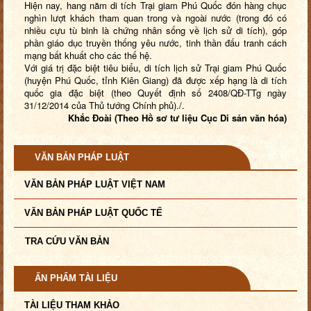
Hiện nay, hang năm di tích Trại giam Phú Quốc đón hàng chục
nghìn lượt khách tham quan trong và ngoài nước (trong đó có
nhiều cựu tù binh là chứng nhân sống về lịch sử di tích), góp
phần giáo dục truyền thống yêu nước, tinh thần đấu tranh cách
mạng bất khuất cho các thế hệ.
Với giá trị đặc biệt tiêu biểu, di tích lịch sử Trại giam Phú Quốc
(huyện Phú Quốc, tỉnh Kiên Giang) đã được xếp hạng là di tích
quốc gia đặc biệt (theo Quyết định số 2408/QĐ-TTg ngày
31/12/2014 của Thủ tướng Chính phủ)./.
Khắc Đoài (Theo Hồ sơ tư liệu Cục Di sản văn hóa)
VĂN BẢN PHÁP LUẬT
VĂN BẢN PHÁP LUẬT VIỆT NAM
VĂN BẢN PHÁP LUẬT QUỐC TẾ
TRA CỨU VĂN BẢN
ẤN PHẨM TÀI LIỆU
TÀI LIỆU THAM KHẢO