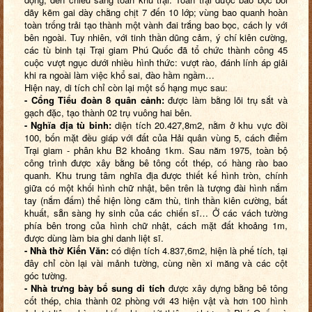
dãy kẽm gai dày chằng chịt 7 đến 10 lớp; vùng bao quanh hoàn
toàn trống trải tạo thành một vành đai trắng bao bọc, cách ly với
bên ngoài. Tuy nhiên, với tinh thần dũng cảm, ý chí kiên cường,
các tù binh tại Trại giam Phú Quốc đã tổ chức thành công 45
cuộc vượt ngục dưới nhiều hình thức: vượt rào, đánh lính áp giải
khi ra ngoài làm việc khổ sai, đào hầm ngầm…
Hiện nay, di tích chỉ còn lại một số hạng mục sau:
- Cổng Tiểu đoàn 8 quân cảnh:
được làm bằng lõi trụ sắt và
gạch đặc, tạo thành 02 trụ vuông hai bên.
- Nghĩa địa tù binh:
diện tích 20.427,8m2, nằm ở khu vực đồi
100, bốn mặt đều giáp với đất của Hải quân vùng 5, cách điểm
Trại giam - phân khu B2 khoảng 1km. Sau năm 1975, toàn bộ
công trình được xây bằng bê tông cốt thép, có hàng rào bao
quanh. Khu trung tâm nghĩa địa được thiết kế hình tròn, chính
giữa có một khối hình chữ nhật, bên trên là tượng đài hình nắm
tay (nắm đấm) thể hiện lòng căm thù, tinh thần kiên cường, bất
khuất, sẵn sàng hy sinh của các chiến sĩ… Ở các vách tường
phía bên trong của hình chữ nhật, cách mặt đất khoảng 1m,
được dùng làm bia ghi danh liệt sĩ.
- Nhà thờ Kiến Văn:
có diện tích 4.837,6m2, hiện là phế tích, tại
đây chỉ còn lại vài mảnh tường, cùng nền xi măng và các cột
góc tường.
- Nhà trưng bày bổ sung di tích
được xây dựng bằng bê tông
cốt thép, chia thành 02 phòng với 43 hiện vật và hơn 100 hình