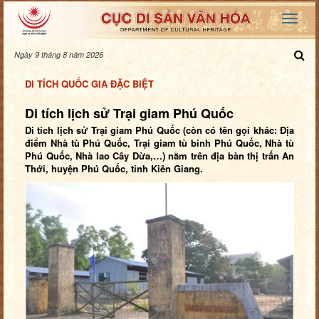
Ngày 9 tháng 8 năm 2026
DI TÍCH QUỐC GIA ĐẶC BIỆT
Di tích lịch sử Trại giam Phú Quốc
Di tích lịch sử Trại giam Phú Quốc (còn có tên gọi khác: Địa
điểm Nhà tù Phú Quốc, Trại giam tù binh Phú Quốc, Nhà tù
Phú Quốc, Nhà lao Cây Dừa,…) nằm trên địa bàn thị trấn An
Thới, huyện Phú Quốc, tỉnh Kiên Giang.