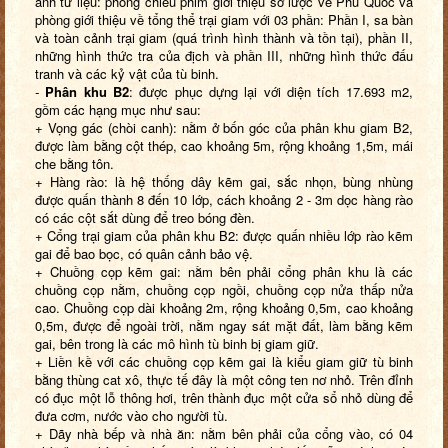
ảnh tư liệu: phòng chiếu phim giới thiệu sơ lược về Phú Quốc và
phòng giới thiệu về tổng thể trại giam với 03 phần: Phần I, sa bàn
và toàn cảnh trại giam (quá trình hình thành và tồn tại), phần II,
những hình thức tra của địch và phần III, những hình thức đấu
tranh và các kỷ vật của tù binh.
-
Phân
k
hu B2
: được phục dựng lại với diện tích 17.693 m2,
gồm các hạng mục như sau:
+ Vọng gác (chòi canh): nằm ở bốn góc của phân khu giam B2,
được làm bằng cột thép, cao khoảng 5m, rộng khoảng 1,5m, mái
che bằng tôn.
+ Hàng rào: là hệ thống dây kẽm gai, sắc nhọn, bùng nhùng
được quấn thành 8 đến 10 lớp, cách khoảng 2 - 3m dọc hàng rào
có các cột sắt dùng để treo bóng đèn.
+ Cổng trại giam của phân khu B2: được quấn nhiều lớp rào kẽm
gai để bao bọc, có quân cảnh bảo vệ.
+ Chuồng cọp kẽm gai: nằm bên phải cổng phân khu là các
chuồng cọp nằm, chuồng cọp ngồi, chuồng cọp nửa thấp nửa
cao. Chuồng cọp dài khoảng 2m, rộng khoảng 0,5m, cao khoảng
0,5m, được để ngoài trời, nằm ngay sát mặt đất, làm bằng kẽm
gai, bên trong là các mô hình tù binh bị giam giữ.
+ Liền kề với các chuồng cọp kẽm gai là kiểu giam giữ tù binh
bằng thùng cat xô, thực tế đây là một công ten nơ nhỏ. Trên đỉnh
có đục một lỗ thông hơi, trên thành đục một cửa sổ nhỏ dùng để
đưa cơm, nước vào cho người tù.
+ Dãy nhà bếp và nhà ăn: nằm bên phải của cổng vào, có 04