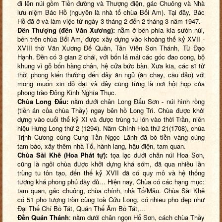
đi lên núi gồm Tiền đường và Thượng điện, gác Chuông và Nhà
lưu niệm Bác Hồ (nguyên là nhà tổ chùa Bối Am). Tại đây, Bác
Hồ đã ở và làm việc từ ngày 3 tháng 2 đến 2 tháng 3 năm 1947.
Đền Thượng (
đ
ền Văn Xương)
:
nằm ở bên phía kia sườn núi,
bên trên chùa Bối Am, được xây dựng vào khoảng thế kỷ XVII -
XVIII thờ Văn Xương Đế Quân, Tản Viên Sơn Thánh, Từ Đạo
Hạnh. Đền có 3 gian 2 chái, với bốn lá mái các góc đao cong, bộ
khung vì gỗ bốn hàng chân, hệ cửa bức bàn. Xưa kia, các sĩ tử
thời phong kiến thường đến đây ăn ngủ (ăn chay, cầu đảo) với
mong muốn xin đỗ đạt và đây cũng từng là nơi hội họp của
phong trào Đông Kinh Nghĩa Thục.
Chùa Long Đẩu
:
nằm dưới chân Long Đẩu Sơn - núi hình rồng
(tiền án của chùa Thầy) ngay bên hồ Long Trì. Chùa được khởi
dựng vào cuối thế kỷ XI và được trùng tu lớn vào thời Trần, niên
hiệu Hưng Long thứ 2 (1294). Năm Chính Hoà thứ 21(1708), chúa
Trịnh Cương cùng Cung Tần Ngọc Lãnh đã bỏ tiền vàng cúng
tam bảo, xây thêm nhà Tổ, hành lang, hậu điện, tam quan.
C
hùa Sài Khê (Hoa Phát tự)
:
tọa lạc dưới chân núi Hoa Sơn,
cũng là ngôi chùa được khởi dựng khá sớm, đã qua nhiều lần
trùng tu tôn tạo, đến thế kỷ XVII đã có quy mô và hệ thống
tượng khá phong phú đầy đủ… Hiện nay, Chùa có các hạng mục:
tam quan, gác chuông, chùa chính, nhà Tổ/Mẫu. Chùa Sài Khê
có 51 pho tượng tròn cùng toà Cửu Long, có nhiều pho đẹp như
Đại Thế Chí Bồ Tát, Quán Thế Âm Bồ Tát,...
Đền Quán Thánh
: nằm dưới chân ngọn Hổ Sơn, cách chùa Thầy