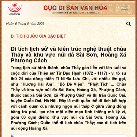
Ngày 6 tháng 8 năm 2026
DI TÍCH QUỐC GIA ĐẶC BIỆT
Di tích lịch sử và kiến trúc nghệ thuật chùa
Thầy và khu vực núi đá Sài Sơn, Hoàng Xá
Phượng Cách
Trong lịch sử hình thành, chùa Thầy gắn liền với tên tuổi và
cuộc đời của Thiền sư Từ Đạo Hạnh (1072 - 1117) - vị tổ sư
thứ 24 của dòng thiền Tì Ni Đa Lưu Chi, với nhiều tên gọi,
như “Hương Hải Am”, “Bồ Đề Viện”, “Phật Tích”... Chùa
Thầy và khu vực núi đá Sài Sơn, Hoàng Xá, Phượng Cách,
thuộc các xã Sài Sơn, xã Phượng Cách và thị trấn Quốc Oai,
huyện Quốc Oai, Hà Nội. Đây là một quần thể di tích kết hợp
với cảnh quan của những ngọn núi thấp ở giữa vùng đồng
bằng trù phú, tạo nên một diện mạo linh thiêng mà kỳ vĩ,
gồm 03 cụm điểm: Khu vực núi đá Sài Sơn, Hoàng Xá,
Phượng Cách; Quần thể di tích chùa Thầy; các di tích trên
núi động Hoàng Xá.