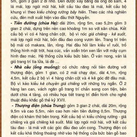
5m, gồm 3 gian 2 dĩ nhỏ. Đền được xây bằng đá ong đỏ sẫm, 4
lá mái, lợp ngói mũi hài, kết cấu tàu đao lá mái, kết cấu bộ
khung vì theo
kiểu chồng rường bảy hiên
. Theo các nhà nghiên
cứu, đền mới xuất hiện vào đầu thời Nguyễn.
-
Tiền đường (chùa Hạ):
dài 20m, rộng 5m, cao 5,2m gồm 3
gian 2 chái, dựng trên nền cao khoảng 1m so với sân chùa. Kết
cấu bộ vì có 4 hàng chân cột, bộ vì nóc
giá chiêng - kẻ suốt
,
mái lợp ngói mũi hài, bốn đầu đao cong vươn lên. Trang trí trên
bộ mái có makara, lân, rồng. Hai đầu hồi làm kiểu vỉ ruồi, trổ
thủng hình mặt trời, hoa cúc, vấn xoắn tròn xen lẫn với mây cụm
hình đao mác. Hệ thống cửa kiểu bức bàn. Ở ván nong, ván lá
gió trang trí tia lửa, lá đề …
-
Nhà cầu (
ố
ng muống):
có chức năng nối tiền đường với
thượng điện, gồm 1 gian, có 2 mái chạy dọc, dài 4,1m, rộng
4,5m, kết cấu 2 bộ vì 4 hàng chân cột và 4 kẻ góc đỡ đầu mái.
Bộ vì kèo kiểu
kẻ chuyền giá
chiêng
với những trụ ngắn. Ở 2
hàng lan can, vách ngăn gỗ trang trí chấn song con tiện, bên
dưới chia 4 tầng, có nhiều họa tiết trang trí điển hình cho nghệ
thuật điêu khắc gỗ thế kỷ XVII.
-
Thượng điện (chùa Trung):
gồm 3 gian 2 chái, dài 20m, rộng
9,5m và cao 5,5m, nền cao hơn nền tiền đường 0,5m. Thượng
điện có khám thờ bên trong. Kết cấu bộ vì kiểu chồng rường - giá
chiêng và giá chiêng kẻ suốt. Mái lợp ngói mũi hài, với kết cấu
tàu đao - lá mái với các góc đầu đao uốn cong. Thượng điện có
kết cấu khá thông thoáng nhờ vào hệ thống cửa bức bàn gỗ bao