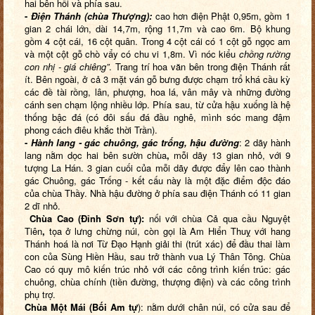
hai bên hồi và phía sau.
-
Điện
T
hánh (chùa Thượng):
cao hơn điện Phật 0,95m, gồm 1
gian 2 chái lớn, dài 14,7m, rộng 11,7m và cao 6m. Bộ khung
gồm 4 cột cái, 16 cột quân. Trong 4 cột cái có 1 cột gỗ ngọc am
và một cột gỗ chò vẩy có chu vi 1,8m. Vì nóc kiểu
chồng rường
con nhị - giá chiêng
”
. Trang trí hoa văn bên trong điện Thánh rất
ít. Bên ngoài, ở cả 3 mặt ván gỗ bưng được chạm trổ khá cầu kỳ
các đề tài rồng, lân, phượng, hoa lá, vân mây và những đường
cánh sen chạm lộng nhiều lớp. Phía sau, từ cửa hậu xuống là hệ
thống bậc đá (có đôi sấu đá đầu nghê, mình sóc mang đậm
phong cách điêu khắc thời Trần).
-
Hành lang - gác
c
huôn
g,
gác
t
rống,
h
ậu đường
: 2 dãy hành
lang nằm dọc hai bên sườn chùa
,
mỗi dãy 13 gian nhỏ, với 9
tượng La Hán. 3 gian cuối của mỗi dãy được đẩy lên cao thành
gác Chuông, gác Trống - kết cấu này là một đặc điểm độc đáo
của chùa Thầy. Nhà hậu đường ở phía sau điện Thánh có 11 gian
2 dĩ nhỏ.
Chùa Cao (Đỉnh Sơn
t
ự)
:
nối với chùa Cả qua cầu Nguyệt
Tiên
,
tọa ở lưng chừng núi, còn gọi là Am Hiển Thuỵ với hang
Thánh hoá là nơi Từ Đạo Hạnh giải thi (trút xác) để đầu thai làm
con của Sùng Hiền Hầu, sau trở thành vua Lý Thân Tông. Chùa
Cao có quy mô kiến trúc nhỏ với các công trình kiến trúc: gác
chuông, chùa chính (tiền đường, thượng điện) và các công trình
phụ trợ.
Chùa Một Mái (Bối Am tự
): nằm dưới chân núi, có cửa sau để