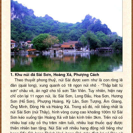
1. Khu núi đá Sài Sơn, Hoàng Xá, Phượng Cách
Theo thuyết phong thuỷ, núi Sài được xem như là con rồng lẻ
đàn (quái long), xung quanh có 18 ngọn núi nhỏ - “Thập bát tú
sơn” chầu về, án ngữ cho tổ sơn Tản Viên. Tuy nhiên, hiện nay
chỉ còn lại 11 ngọn núi, là: Sài Sơn, Long Đẩu, Hoa Sơn, Hương
Sơn (Hổ Sơn), Phượng Hoàng, Kỳ Lân, Sơn Tượng, Âm Giang,
Ông Minh, Đồng Hè và Hoàng Xá. Trong số đó, nổi tiếng nhất là
núi Sài Sơn (núi Thầy), hình vòng cung cao khoảng 100m từ Sài
Sơn kéo xuống tận Hoàng Xá với bán kính trên 3km. Trên núi có
nhiều loại cây cổ thụ trăm năm tuổi, nhiều loại thuốc quý được
thiên nhiên ban tặng. Núi Sài với nhiều hang động nổi tiếng như