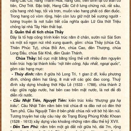
hang Cắc Cớ, hang Thánh Hoá, hang Gió, trên đỉnh lại có Bàn cờ
tiên, Chợ Trời. Đặc biệt, Hang Cắc Cớ ở lưng chừng núi, rất sâu,
cửa hang nhỏ hẹp, tối và trơn, muốn vào hang phải có đèn đuốc.
Trong hang có vòm rộng, hiện còn lưu giữ một bể xương người -
tương truyền là nơi tuẫn tiết của nghĩa quân Lữ Gia thời Triệu
chống lại nhà Tây Hán thất bại.
2. Quần thể
di tích
chùa Thầy
Đây là tổ hợp công trình kiến trúc nằm ở chân, sườn núi Sài Sơn
và một số ngọn núi nhỏ xung quanh, gồm: chùa Thầy (chùa Cả,
Thiên Phúc Tự), chùa Bối Am, chùa Cao, đền Thượng, chùa
Long Đẩu, chùa Sài Khê, đền Quán Thánh.
Chùa
Thầy:
bố cục mặt bằng tổng thể với nhiều đơn nguyên
kiến trúc hợp lại thành kiểu “
nội tiền công, hậu nhất, ngoại quốc
”,
gồm các hạng mục:
-
Thủy đình
:
nằm ở giữa hồ Long Trì, 1 gian 2 dĩ, kiểu phương
đình, chồng diêm hai tầng, 8 mái với các góc đao cong. Thuỷ
đình xây dựng khoảng thời Hậu Lê (1533 - 1788), chia thành 2
cấp: giữa ngập nước, hai bên cao trên mặt nước, là nơi để đồ
diễn rối nước.
-
Cầu Nhật Tiên, Nguyệt Tiên:
kiến trúc kiểu
“thượng gia hạ
kiều”.
Cầu Nhật Tiên nằm bên trái chùa đi ra đảo nơi có đền thờ
Tam phủ. Cầu Nguyệt Tiên ở bên phải chùa nối với bờ hồ lên núi.
Tương truyền hai cây cầu này do Trạng Bùng Phùng Khắc Khoan
(1528 - 1613) xây dựng vào khoảng những năm đầu thế kỷ XVII.
-
Đền Tam Phủ
:
nằm trên một gò đất nổi giữa hồ, dài 7m, rộng