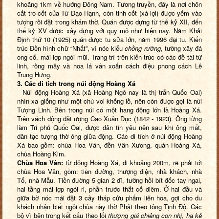
khoảng 1km về hướng Đông Nam. Tương truyền, đây là nơi chôn
cất tro cốt của Từ Đạo Hạnh, còn tinh cốt (xá lợi) được yểm vào
tượng rồi đặt trong khám thờ. Quán được dựng từ thế kỷ XII, đến
thế kỷ XV được xây dựng với quy mô như hiện nay. Năm Khải
Định thứ 10 (1925) quán được tu sửa lớn, năm 1996 đại tu. Kiến
trúc Đền hình chữ “Nhất”, vì nóc kiểu
chồng rường
, tường xây đá
ong cổ, mái lợp ngói mũi. Trang trí trên kiến trúc có các đề tài tứ
linh, rồng mây và hoa lá vân xoắn cách điệu phong cách Lê
Trung Hưng.
3. Các di tích trong núi động Hoàng Xá
Núi động Hoàng Xá (xã Hoàng Ngô nay là thị trấn Quốc Oai)
nhìn xa giống như một chú voi khổng lồ, nên còn được gọi là núi
Tượng Linh. Bên trong núi có một hang động lớn là Hoàng Xá.
Trên vách động đặt ượng Cao Xuân Dục (1842 - 1923). Ông từng
làm Tri phủ Quốc Oai, được dân tin yêu nên sau khi ông mất,
dân tạc tượng thờ ông giữa động. Các di tích ở núi động Hoàng
Xá bao gồm: chùa Hoa Vân, đền Văn Xương, quán Hoàng Xá,
chùa Hoàng Kim.
Chùa Hoa Vân
:
từ động Hoàng Xá, đi khoảng 200m, rẽ phải tới
chùa Hoa Vân, gồm: tiền đường, thượng điện, nhà khách, nhà
Tổ, nhà Mẫu. Tiền đường 5 gian 2 dĩ, tường hồi bít đốc tay ngai,
hai tầng mái lợp ngói ri, phần trước thắt cổ diêm. Ở hai đầu và
giữa bờ nóc mái đặt 3 cây tháp cửu phẩm liên hoa, gợi cho du
khách nhận biết ngôi chùa này thờ Phật theo tông Tịnh Độ. Các
bộ vì bên trong kết cấu theo lối
thượng giá chiêng con
nhị, hạ kẻ