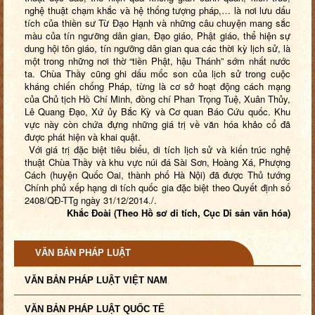
nghệ thuật chạm khắc và hệ thống tượng pháp,… là nơi lưu dấu
tích của thiền sư Từ Đạo Hạnh và những câu chuyện mang sắc
màu của tín ngưỡng dân gian, Đạo giáo, Phật giáo, thể hiện sự
dung hội tôn giáo, tín ngưỡng dân gian qua các thời kỳ lịch sử, là
một trong những nơi thờ “tiền Phật, hậu Thánh” sớm nhất nước
ta. Chùa Thầy cũng ghi dấu mốc son của lịch sử trong cuộc
kháng chiến chống Pháp, từng là cơ sở hoạt động cách mạng
của Chủ tịch Hồ Chí Minh, đồng chí Phan Trọng Tuệ, Xuân Thủy,
Lê Quang Đạo, Xứ ủy Bắc Kỳ và Cơ quan Báo Cứu quốc. Khu
vực này còn chứa đựng những giá trị về văn hóa khảo cổ đã
được phát hiện và khai quật.
Với giá trị đặc biệt tiêu biểu, di tích lịch sử và kiến trúc nghệ
thuật Chùa Thầy và khu vực núi đá Sài Sơn, Hoàng Xá, Phượng
Cách (huyện Quốc Oai, thành phố Hà Nội) đã được Thủ tướng
Chính phủ xếp hạng di tích quốc gia đặc biệt theo Quyết định số
2408/QĐ-TTg ngày 31/12/2014./.
Khắc Đoài (Theo Hồ sơ di tích, Cục Di sản văn hóa)
VĂN BẢN PHÁP LUẬT
VĂN BẢN PHÁP LUẬT VIỆT NAM
VĂN BẢN PHÁP LUẬT QUỐC TẾ