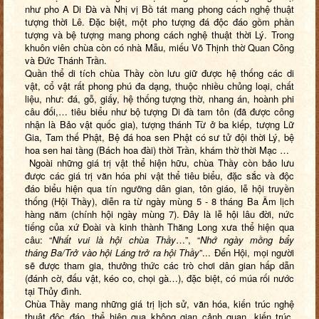
như pho A Di Đà và Nhị vị Bồ tát mang phong cách nghệ thuật
tượng thời Lê. Đặc biệt, một pho tượng đá độc đáo gồm phần
tượng và bệ tượng mang phong cách nghệ thuật thời Lý. Trong
khuôn viên chùa còn có nhà Mẫu, miếu Võ Thịnh thờ Quan Công
và Đức Thánh Trần.
Quần thể di tích chùa Thầy còn lưu giữ được hệ thống các di
vật, cổ vật rất phong phú đa dạng, thuộc nhiều chủng loại, chất
liệu, như: đá, gỗ, giấy, hệ thống tượng thờ, nhang án, hoành phi
câu đối,… tiêu biểu như bộ tượng Di đà tam tôn (đã được công
nhận là Bảo vật quốc gia), tượng thánh Từ ở ba kiếp, tượng Lữ
Gia, Tam thế Phật, Bệ đá hoa sen Phật có sư tử đội thời Lý, bệ
hoa sen hai tầng (Bách hoa đài) thời Trần, khám thờ thời Mạc …
Ngoài những giá trị vật thể hiện hữu, chùa Thầy còn bảo lưu
được các giá trị văn hóa phi vật thể tiêu biểu, đặc sắc và độc
đáo biểu hiện qua tín ngưỡng dân gian, tôn giáo, lễ hội truyền
thống (Hội Thầy), diễn ra từ ngày mùng 5 - 8 tháng Ba Âm lịch
hàng năm (chính hội ngày mùng 7). Đây là lễ hội lâu đời, nức
tiếng của xứ Đoài và kinh thành Thăng Long xưa thể hiện qua
câu: “
Nhất vui là hội chùa Thầy
…”, “
Nhớ ngày mồng bẩy
tháng
B
a/Trở vào hội Láng trở ra hội Thầy
”... Đến Hội, mọi người
sẽ được tham gia, thưởng thức các trò chơi dân gian hấp dẫn
(đánh cờ, đấu vật, kéo co, chọi gà…), đặc biệt, có múa rối nước
tại Thủy đình.
Chùa Thầy mang những giá trị lịch sử, văn hóa, kiến trúc nghệ
thuật độc đáo, thể hiện qua không gian cảnh quan, kiến trúc,