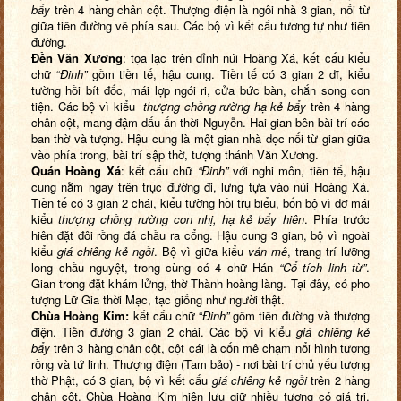
bẩy
trên 4 hàng chân cột. Thượng điện là ngôi nhà 3 gian, nối từ
giữa tiền đường về phía sau. Các bộ vì kết cấu tương tự như tiền
đường.
Đền Văn Xương
: tọa lạc trên đỉnh núi Hoàng Xá, kết cấu kiểu
chữ “
Đinh”
gồm tiền tế, hậu cung. Tiền tế có 3 gian 2 dĩ, kiểu
tường hồi bít đốc, mái lợp ngói ri, cửa bức bàn, chắn song con
tiện. Các bộ vì kiểu
thượng chồng rường hạ
kẻ bẩy
trên 4 hàng
chân cột, mang đậm dấu ấn thời Nguyễn. Hai gian bên bài trí các
ban thờ và tượng. Hậu cung là một gian nhà dọc nối từ gian giữa
vào phía trong, bài trí sập thờ, tượng thánh Văn Xương.
Quán Hoàng Xá
: kết cấu chữ
“Đinh”
với nghi môn, tiền tế, hậu
cung nằm ngay trên trục đường đi, lưng tựa vào núi Hoàng Xá.
Tiền tế có 3 gian 2 chái, kiểu tường hồi trụ biểu, bốn bộ vì đỡ mái
kiểu
thượng chồng rường
con nhị, hạ kẻ bẩy hiên
. Phía trước
hiên đặt đôi rồng đá chầu ra cổng. Hậu cung 3 gian, bộ vì ngoài
kiểu
giá chiêng kẻ ngồi
. Bộ vì giữa kiểu
ván mê
, trang trí lưỡng
long chầu nguyệt, trong cùng có 4 chữ Hán
“Cổ tích linh từ”
.
Gian trong đặt khám lửng, thờ Thành hoàng làng. Tại đây, có pho
tượng Lữ Gia thời Mạc, tạc giống như người thật.
Chùa Hoàng Ki
m:
kết cấu chữ “
Đinh”
gồm tiền đường và thượng
điện. Tiền đường 3 gian 2 chái. Các bộ vì kiểu
giá chiêng kẻ
bẩy
trên 3 hàng chân cột, cột cái là cốn mê chạm nổi hình tượng
rồng và tứ linh. Thượng điện (Tam bảo) - nơi bài trí chủ yếu tượng
thờ Phật, có 3 gian, bộ vì kết cấu
giá chiêng kẻ ngồi
trên 2 hàng
chân cột. Chùa Hoàng Kim hiện lưu giữ nhiều tượng có giá trị,