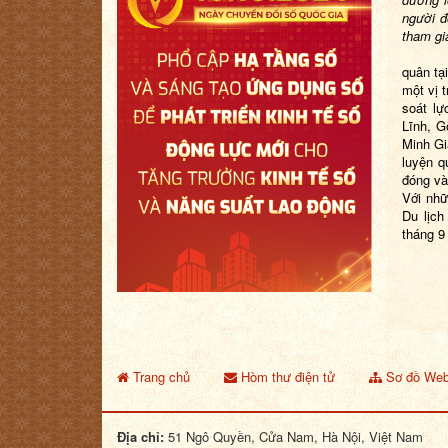
người đ
tham gi
Năm 19
quân tạ
một vị 
soát lự
Lĩnh, G
Minh Gi
luyện q
đóng và
Với nhữ
Du lịch
tháng 9
Trang chủ
Hòm thư điện tử
Sơ đồ Web
Địa chỉ:
51 Ngô Quyền, Cửa Nam, Hà Nội, Việt Nam