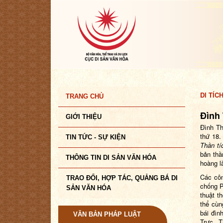
DI TÍC
TRANG CHỦ
Đình
GIỚI THIỆU
Đình Th
thứ 18.
TIN TỨC - SỰ KIỆN
Thần tí
bản thầ
THÔNG TIN DI SẢN VĂN HÓA
hoàng l
Các côn
TRAO ĐỔI, HỢP TÁC, QUẢNG BÁ DI
chống 
SẢN VĂN HÓA
thuật t
thể cùn
bái đìn
VĂN BẢN PHÁP LUẬT
Trực. T