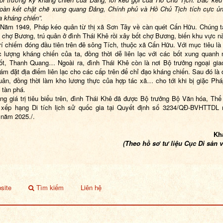
oàn kết chặt chẽ xung quang Đảng, Chính phủ và Hồ Chủ Tịch tích cực ủ
a kháng chiến”.
49, Pháp kéo quân từ thị xã Sơn Tây về càn quét Cấn Hữu. Chúng tậ
i chợ Bương, trú quân ở đình Thái Khê rồi xây bốt chợ Bương, biến khu vực n
trí chiếm đóng đầu tiên trên đê sông Tích, thuộc xã Cấn Hữu. Với mục tiêu là
c lượng kháng chiến của ta, đồng thời dễ liên lạc với các bốt xung quanh
ốt, Thanh Quang… Ngoài ra, đình Thái Khê còn là nơi Bộ trưởng ngoại gi
ám đặt địa điểm liên lạc cho các cấp trên để chỉ đạo kháng chiến. Sau đó là 
uân, đồng thời làm kho lương thực của hợp tác xã… cho tới khi bị giặc Ph
 tàn phá.
ng giá trị tiêu biểu trên, đình Thái Khê đã được Bộ trưởng Bộ Văn hóa, Thể
 xếp hạng Di tích
lịch sử quốc gia tại
Quyết định số
3234
/QĐ-BVHTTDL 
 năm 2025./.
Khánh C
(Theo hồ sơ tư liệu Cục Di sản 
site
Tìm kiếm
Liên hệ