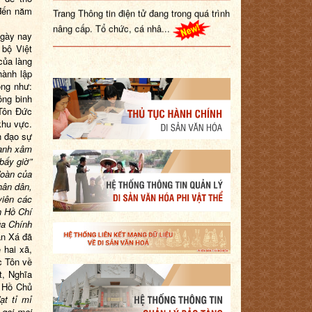
Trang Thông tin điện tử đang trong quá trình
 đến năm
nâng cấp. Tổ chức, cá nhâ...
ngày nay
 bộ Việt
của làng
hành lập
ọng như:
ông binh
 Tôn Đức
khu vực.
h đạo sự
ranh xâm
bấy giờ”
đoàn của
hân dân,
viên các
h Hồ Chí
ủa Chính
n Xá đã
 hai xã,
c Tôn về
t, Nghĩa
 Hồ Chủ
ạt tỉ mỉ
 gọi mọi