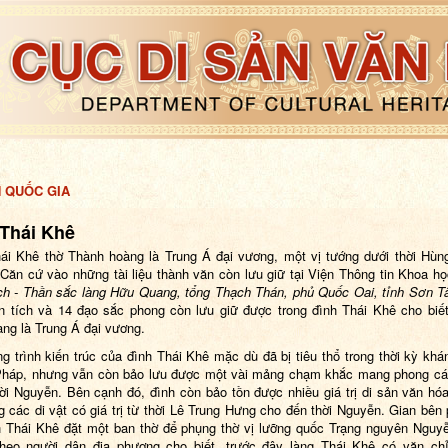
H QUỐC GIA
 Thái Khê
ái Khê thờ Thành hoàng là Trung Á đại vương, một vị tướng dưới thời Hù
 Căn cứ vào những tài liệu thành văn còn lưu giữ tại Viện Thông tin
K
hoa họ
ch -
T
hần sắc làng Hữu Quang
,
tổng Thạch Thán
,
phủ Quốc Oai
,
tỉnh Sơn T
n tích và 14 đạo sắc phong còn lưu giữ được trong đình Thái Khê cho biế
àng là Trung Á đại vương.
g trình kiến trúc của đình Thái Khê mặc dù đã bị tiêu thổ trong thời kỳ khá
Pháp, nhưng vẫn còn bảo lưu được một vài mảng chạm khắc mang phong cá
hời Nguyễn. Bên cạnh đó, đình còn bảo tồn được nhiều giá trị
di sản
văn hóa
g các di vật có giá trị từ thời Lê Trung Hưng cho đến thời Nguyễn. Gian bên 
h Thái Khê đặt một ban thờ để phụng thờ vị lưỡng quốc Trạng nguyên Nguy
heo người dân địa phương cho biết, trước đây làng Thái Khê có văn ch