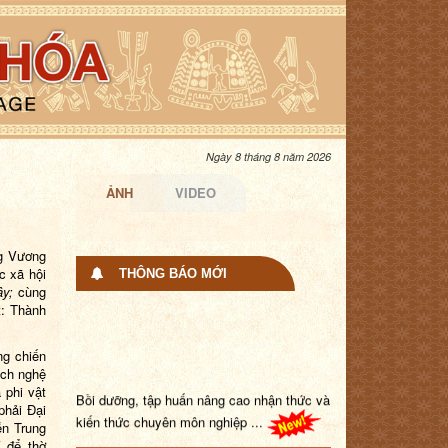
Ngày 8 tháng 8 năm 2026
ẢNH
VIDEO
ng Vương
c xã hội
THÔNG BÁO MỚI
ây;
cùng
t: Thành
ng chiến
ch nghệ
Bồi dưỡng, tập huấn nâng cao nhận thức và
 phi vật
phải Đại
kiến thức chuyên môn nghiệp ...
ễn Trung
ỉ để thờ