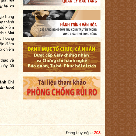
ng hộ và
p trung
ày thành
 dễ kiểm
 như Mai
ao Hoàng
địa điểm
áp chiếm
 thao và
ngày 09
hi
văn hóa)
Đang truy cập :
208