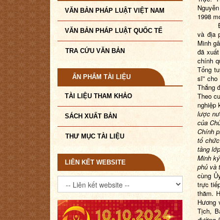
Nguyễn 
VĂN BẢN PHÁP LUẬT VIỆT NAM
1998 mớ
VĂN BẢN PHÁP LUẬT QUỐC TẾ
và địa 
Minh gâ
TRA CỨU VĂN BẢN
đã xuất
chính q
Tổng tu
ẤN PHẨM TÀI LIỆU
sĩ” cho
Thắng đ
Theo c
TÀI LIỆU THAM KHẢO
nghiệp 
lược n
SÁCH XUẤT BẢN
của Chủ
Chính p
THƯ MỤC TÀI LIỆU
tổ chức
tầng lớ
Minh ký
LIÊN KẾT WEBSITE
phủ và 
cùng Ủy
trực ti
thăm. 
Hương 
Tịch, B
đường l