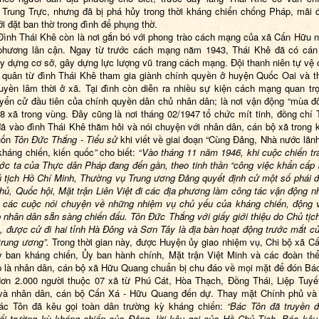
Trung Trực, nhưng đã bị phá hủy trong thời kháng chiến chống Pháp, mãi
i đặt ban thờ trong đình để phụng thờ.
Đình Thái Khê còn là nơi gắn bó với phong trào cách mạng của xã Cấn Hữu 
phương lân cận. Ngay từ trước cách mạng năm 1943, Thái Khê đã có cán
y dựng cơ sở, gây dựng lực lượng vũ trang cách mạng. Đội thanh niên tự vệ 
 quân từ đình Thái Khê tham gia giành chính quyền ở huyện Quốc Oai và t
uyền lâm thời ở xã. Tại đình còn diễn ra nhiều sự kiện cách mạng quan tr
yển cử đầu tiên của chính quyền dân chủ nhân dân; là nơi vận động “mùa đ
 8 xã trong vùng. Đây cũng là nơi tháng
0
2/1947 tổ chức mít tinh, đồng chí
ã vào đình Thái Khê thăm hỏi và nói chuyện với nhân dân, cán bộ xã trong 
uốn
Tôn Đức Thắng - Tiểu sử
khi viết về giai đoạn “Cùng Đảng, Nhà nước lãn
kháng chiến, kiến quốc
”
cho biết: “
Vào tháng 11 năm 1946, khi cuộc chiến t
ước ta của
T
hực dân Pháp đang đến gần, theo tinh thần “công việc khẩn cấp 
 tịch Hồ Chí Minh, Thường vụ Trung ương Đảng quyết định cử một số phái 
hủ, Quốc hội, Mặt trận Liên Việt đi các địa phương làm công tác vận động n
 các cuộc nói chuyện về những nhiệm vụ chủ yếu của kháng chiến, động 
p nhân dân sẵn sàng chiến đấu. Tôn Đức Thắng với giấy giới thiệu do Chủ tịc
, được cử đi hai tỉnh Hà Đông và Sơn Tây là địa bàn hoạt động trước mắt c
trung ương”.
Trong thời gian này, được Huyện ủy giao nhiệm vụ,
C
hi bộ
xã
Cấ
 ban kháng chiến, Ủy ban hành chính, Mặt trận Việt Minh và các đoàn thể
ếp là nhân dân, cán bộ xã Hữu Quang chuẩn bị chu đáo về mọi mặt để đón Bá
Hơn 2
.
000 người thuộc
0
7 xã từ Phú Cát, Hòa Thạch, Đồng Thái, Liệp Tuyế
và nhân dân, cán bộ Cấn Xá - Hữu Quang đến dự. Thay mặt Chính phủ và
ác Tôn đã kêu gọi toàn dân trường kỳ kháng chiến:
“Bác Tôn đã truyền đ
ối trường kỳ kháng chiến của Đảng, lời kêu gọi của Hồ Chủ Tịch. Bác kêu