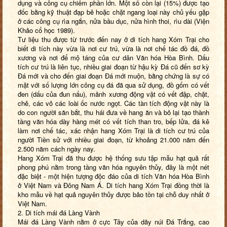
dụng và công cụ chiếm phần lớn. Một số còn lại (15%) được tạo
đốc bằng kỹ thuật đạp bẻ hoặc chặt ngang loại này chủ yếu gặp
ở các công cụ rìa ngắn, nửa bầu dục, nửa hình thoi, rìu dài (Viện
Khảo cổ học 1989).
Tư liệu thu được từ trước đến nay ở di tích hang Xóm Trại cho
biết di tích này vừa là nơi cư trú, vừa là nơi chế tác đồ đá, đồ
xương và nơi để mộ táng của cư dân Văn hóa Hòa Bình. Dấu
tích cư trú là liên tục, nhiều giai đoạn từ hậu kỳ Đá cũ đến sơ kỳ
Đá mới và cho đến giai đoạn Đá mới muộn, bằng chứng là sự có
mặt với số lượng lớn công cụ đá đã qua sử dụng, đồ gốm có vết
đen (dấu của đun nấu), mảnh xương động vật có vết đập, chặt,
chẻ, các vỏ các loài ốc nước ngọt. Các tàn tích động vật này là
do con người săn bắt, thu hái đưa về hang ăn và bỏ lại tạo thành
tầng văn hóa dày hàng mét có vết tích than tro, bếp lửa, đá kê
làm nơi chế tác, xác nhận hang Xóm Trại là di tích cư trú của
người Tiền sử với nhiều giai đoạn, từ khoảng 21.000 năm đến
2.500 năm cách ngày nay.
Hang Xóm Trại đã thu được hệ thống sưu tập mẫu hạt quả rất
phong phú nằm trong tầng văn hóa nguyên thủy, đây là một nét
đặc biệt - một hiện tượng độc đáo của di tích Văn hóa Hòa Bình
ở Việt Nam và Đông Nam Á. Di tích hang Xóm Trại đồng thời là
kho mẫu về hạt quả nguyên thủy được bảo tồn tại chỗ duy nhất ở
Việt Nam.
2. Di tích mái đá Làng Vành
Mái đá Làng Vành nằm ở cực Tây của dãy núi Đá Trắng, cao