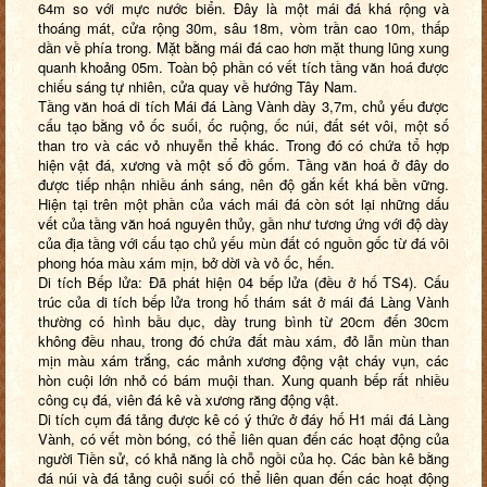
64m so với mực nước biển. Đây là một mái đá khá rộng và
thoáng mát, cửa rộng 30m, sâu 18m, vòm trần cao 10m, thấp
dần về phía trong. Mặt bằng mái đá cao hơn mặt thung lũng xung
quanh khoảng 05m. Toàn bộ phần có vết tích tầng văn hoá được
chiếu sáng tự nhiên, cửa quay về hướng Tây Nam.
Tầng văn hoá di tích Mái đá Làng Vành dày 3,7m, chủ yếu được
cấu tạo bằng vỏ ốc suối, ốc ruộng, ốc núi, đất sét vôi, một số
than tro và các vỏ nhuyễn thể khác. Trong đó có chứa tổ hợp
hiện vật đá, xương và một số đồ gốm. Tầng văn hoá ở đây do
được tiếp nhận nhiều ánh sáng, nên độ gắn kết khá bền vững.
Hiện tại trên một phần của vách mái đá còn sót lại những dấu
vết của tầng văn hoá nguyên thủy, gần như tương ứng với độ dày
của địa tầng với cấu tạo chủ yếu mùn đất có nguồn gốc từ đá vôi
phong hóa màu xám mịn, bở dời và vỏ ốc, hến.
Di tích Bếp lửa: Đã phát hiện 04 bếp lửa (đều ở hố TS4). Cấu
trúc của di tích bếp lửa trong hố thám sát ở mái đá Làng Vành
thường có hình bầu dục, dày trung bình từ 20cm đến 30cm
không đều nhau, trong đó chứa đất màu xám, đỏ lẫn mùn than
mịn màu xám trắng, các mảnh xương động vật cháy vụn, các
hòn cuội lớn nhỏ có bám muội than. Xung quanh bếp rất nhiều
công cụ đá, viên đá kê và xương răng động vật.
Di tích cụm đá tảng được kê có ý thức ở đáy hố H1 mái đá Làng
Vành, có vết mòn bóng, có thể liên quan đến các hoạt động của
người Tiền sử, có khả năng là chỗ ngồi của họ. Các bàn kê bằng
đá núi và đá tảng cuội suối có thể liên quan đến các hoạt động