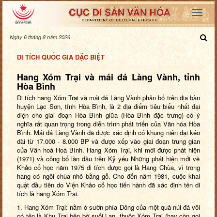
Ngày 6 tháng 8 năm 2026
DI TÍCH QUỐC GIA ĐẶC BIỆT
Hang Xóm Trại và mái đá Làng Vành, tỉnh
Hòa Bình
Di tích hang Xóm Trại và mái đá Làng Vành phân bố trên địa bàn
huyện Lạc Sơn, tỉnh Hòa Bình,
là 2 địa điểm tiêu biểu nhất đại
diện cho giai đoạn Hòa Bình giữa (Hòa Bình đặc trưng) có ý
nghĩa rất quan trọng trong diễn trình phát triển của Văn hóa Hòa
Bình.
Mái đá Làng Vành đã được xác định có khung niên đại kéo
dài từ 17.000 - 8.000 BP và được xếp vào giai đoạn trung gian
của Văn hoá Hoà Bìn
h. Hang Xóm Trại, k
hi mới được phát hiện
(1971) và công bố
lần đầu trên Kỷ yếu Những phát hiện mới về
Khảo cổ học năm
1975 di tích được gọi là Hang Chùa, vì trong
hang có ngôi chùa nhỏ bằng gỗ. Cho đến năm 1981, cuộc khai
quật đầu tiên do Viện Khảo cổ học tiến hành đã xác định tên di
tích là hang Xóm Trại.
1. Hang Xóm Trại: nằm ở sườn phía Đông của một quả núi đá vôi
có tên là Khụ Trại bên bờ suối Lạn, thuộc Xóm Trại (hay còn gọi