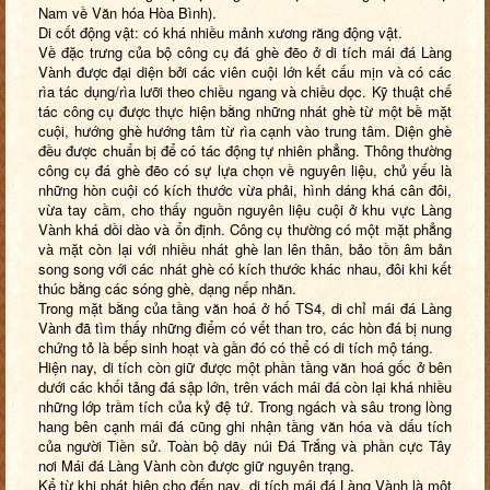
Nam về Văn hóa Hòa Bình).
Di cốt động vật: có khá nhiều mảnh xương răng động vật.
Về đặc trưng của bộ công cụ đá ghè đẽo ở di tích mái đá Làng
Vành được đại diện bởi các viên cuội lớn kết cấu mịn và có các
rìa tác dụng/rìa lưỡi theo chiều ngang và chiều dọc. Kỹ thuật chế
tác công cụ được thực hiện bằng những nhát ghè từ một bề mặt
cuội, hướng ghè hướng tâm từ rìa cạnh vào trung tâm. Diện ghè
đều được chuẩn bị để có tác động tự nhiên phẳng. Thông thường
công cụ đá ghè đẽo có sự lựa chọn về nguyên liệu, chủ yếu là
những hòn cuội có kích thước vừa phải, hình dáng khá cân đôi,
vừa tay cầm, cho thấy nguồn nguyên liệu cuội ở khu vực Làng
Vành khá dồi dào và ổn định. Công cụ thường có một mặt phẳng
và mặt còn lại với nhiều nhát ghè lan lên thân, bảo tồn âm bản
song song với các nhát ghè có kích thước khác nhau, đôi khi kết
thúc bằng các sóng ghè, dạng nếp nhăn.
Trong mặt bằng của tầng văn hoá ở hố TS4, di chỉ mái đá Làng
Vành đã tìm thấy những điểm có vết than tro, các hòn đá bị nung
chứng tỏ là bếp sinh hoạt và gần đó có thể có di tích mộ táng.
Hiện nay, di tích còn giữ được một phần tầng văn hoá gốc ở bên
dưới các khối tảng đá sập lớn, trên vách mái đá còn lại khá nhiều
những lớp trầm tích của kỷ đệ tứ. Trong ngách và sâu trong lòng
hang bên cạnh mái đá cũng ghi nhận tầng văn hóa và dấu tích
của người Tiền sử. Toàn bộ dãy núi Đá Trắng và phần cực Tây
nơi Mái đá Làng Vành còn được giữ nguyên trạng.
Kể từ khi phát hiện cho đến nay, di tích mái đá Làng Vành là một