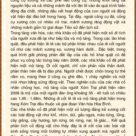
nguyên liệu và cả những mảnh đá vôi lăn lở vào do quá trình biến
động địa chất, những dấu vết hoạt động của con người và động
vật hiện đại đào bới trong hang. Tại đây, ngoài công cụ đá, công
cụ xương còn có nhiều vỏ trai, mảnh xương răng động vật và
những mảnh gốm từ giai đoạn Tiền sử đến lịch sử.
Trong tầng văn hóa, các nhà khảo cổ đã phát hiện một số di tích
của người xưa để lại như bếp lửa và mộ táng. Trong các lần khai
quật, đều phát hiện lẻ tẻ các bộ phận khác nhau của di cốt người
cổ như các mảnh xương sọ, xương hàm dưới... Đặc biệt, trong
quá trình giải phóng phần đất lấp của các hố khai quật cũ để
phục vụ công tác trưng bày năm 2008, các nhà khảo cổ đã phát
hiện một mộ táng. Di cốt người, chỉ còn phần nửa thân dưới,
phần thân trên đã bị đào phá. Người chết được chôn trong tư thế
nằm co, mang theo 2 công cụ ghè đẽo, 1 chày nghiền và một
mũi nhọn bằng sừng động vật. Theo nghiên cứu của các nhà cổ
nhân chủng học, mộ táng của người Xóm Trại phát hiện năm
2008 là mộ của một người đàn ông khoảng 35 - 40 tuổi có chiều
cao 1,65 - 1,68m. Những di cốt lẻ tẻ và mộ táng phát hiện trong
hang Xóm Trại đều thuộc về giai đoạn Văn hóa Hòa Bình.
Các nhà khảo cổ đã phát hiện một số lượng đáng kể xương cốt
các loài động vật như khỉ, nhím, dúi, gấu ngựa, mèo rừng, lửng,
cầy giông, cầy hương, lợn rừng, bò rừng, nai, tê giác... Kết quả
phân tích cổ động vật cho thấy đây là di cốt của các loài vật
sinh sống trong môi trường tự nhiên xung quanh mà người cổ