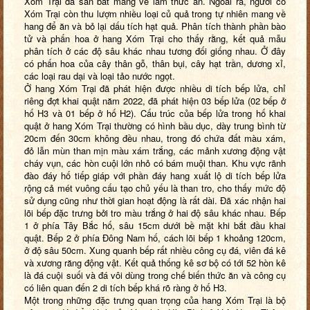
Xóm Trại đã săn bắt mang về làm thức ăn. Ngoài ra, người cổ
Xóm Trại còn thu lượm nhiều loại củ quả trong tự nhiên mang về
hang để ăn và bỏ lại dấu tích hạt quả. Phân tích thành phần bào
tử và phấn hoa ở hang Xóm Trại cho thấy rằng, kết quả mẫu
phân tích ở các độ sâu khác nhau tương đối giống nhau. Ở đây
có phấn hoa của cây thân gỗ, thân bụi, cây hạt trần, dương xỉ,
các loại rau dại và loại tảo nước ngọt.
Ở hang Xóm Trại đã phát hiện được nhiều di tích bếp lửa, chỉ
riêng đợt khai quật năm 2022, đã phát hiện 03 bếp lửa (02 bếp ở
hố H3 và 01 bếp ở hố H2). Cấu trúc của bếp lửa trong hố khai
quật ở hang Xóm Trại thường có hình bầu dục, dày trung bình từ
20cm đến 30cm không đều nhau, trong đó chứa đất màu xám,
đỏ lẫn mùn than mịn màu xám trắng, các mảnh xương động vật
cháy vụn, các hòn cuội lớn nhỏ có bám muội than. Khu vực rãnh
đào đáy hố tiếp giáp với phần đáy hang xuất lộ di tích bếp lửa
rộng cả mét vuông cấu tạo chủ yếu là than tro, cho thấy mức độ
sử dụng cũng như thời gian hoạt động là rất dài. Đã xác nhận hai
lõi bếp đặc trưng bởi tro màu trắng ở hai độ sâu khác nhau. Bếp
1 ở phía Tây Bắc hố, sâu 15cm dưới bề mặt khi bắt đầu khai
quật. Bếp 2 ở phía Đông Nam hố, cách lõi bếp 1 khoảng 120cm,
ở độ sâu 50cm. Xung quanh bếp rất nhiều công cụ đá, viên đá kê
và xương răng động vật. Kết quả thống kê sơ bộ có tới 52 hòn kê
là đá cuội suối và đá vôi dùng trong chế biến thức ăn và công cụ
có liên quan đến 2 di tích bếp khá rõ ràng ở hố H3.
Một trong những đặc trưng quan trọng của hang Xóm Trại là bộ