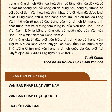
trong những di tích Văn hoá Hoà Bình có tầng văn hóa dày và bộ
di vật rất phong phú về công cụ đá cũng như công cụ xương so
với các di tích Văn hoá Hoà Bình khác ở Việt Nam đã được khai
quật. Cũng giống như di tích hang Xóm Trại, di tích mái đá Làng
Vành thể hiện rõ nét về đặc trưng của một di tích lớn mang tính
chất trung tâm và ở trung tâm vùng lõi của Văn hóa Hòa Bình ở
Việt Nam. Đây là bằng chứng gốc về nguồn gốc của Văn hóa
Hòa Bình ở Việt Nam và Đông Nam Á.
Với những giá trị đặc biệt tiêu biểu, di tích khảo cổ Hang xóm
Trại và Mái đá làng Vành (huyện Lạc Sơn, tỉnh Hòa Bình) được
Thủ tướng Chính phủ xếp hạng là di tích quốc gia đặc biệt (tại
Quyết định số 694/QĐ-TTg ngày 18/7/2024)./.
Tuyết Chinh
Theo hồ sơ tư liệu Cục Di sản văn hóa
VĂN BẢN PHÁP LUẬT
VĂN BẢN PHÁP LUẬT VIỆT NAM
VĂN BẢN PHÁP LUẬT QUỐC TẾ
TRA CỨU VĂN BẢN