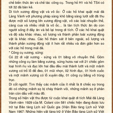
chế biến thức ăn và chế tác công cụ. Trong hố H1 và hố TS4 có
tới 32 đá bàn kê.
Di tích xương động vật và vỏ ốc: Ở các hố khai quật mái đá
Làng Vành với phương pháp sàng khô bằng sàng lưới sắt đã thu
được một số lượng lớn xương động vật, vỏ các loài nhuyễn thể,
càng cua và nhiều nhất là vỏ ốc... là tàn tích thức ăn do con
người sống ở đây ăn và bỏ lại trong di tích. Ở các hố khai quật
và độ sâu khác nhau, số lượng và thành phần loài xương động
vật là khác nhau. Các hố thám sát ở bên ngoài, số lượng và
thành phần xương động vật ít hơn rất nhiều và đơn giản hơn so
với các hố trong mái đá.
* Công cụ xương, sừng:
Có 22 di vật xương - sừng và 01 bằng vỏ nhuyễn thể. Gồm
những công cụ làm bằng xương, sừng hươu nai với 21 chiếc gồm
loại hình rìu và đục lớn hai đầu đều mài thành lưỡi và một mảnh
xương có trổ lỗ để đeo, 01 mũi nhọn, 02 hình đục, 01 hình cuốc
và một mảnh xương có lỗ xuyên dây, 01 công cụ bằng vỏ trùng
trục.
Di cốt người: Tìm thấy các mảnh của ít nhất là 8 chiếc sọ trong
đó có những mảnh sọ bị cháy thành vôi, những mảnh sọ ở phần
trán còn dấu vết màu đỏ.
Trong số hiện vật thu được từ cuộc khai quật di tích Mái đá Làng
Vành năm 1929 của M. Colani còn 581 chiếc hiện đang được lưu
trữ tại Bảo tàng Lịch sử Quốc gia (Viện Bảo tàng Lịch sử Việt
Nam 1967: Những hiện vật tàng trữ ở Viện Bảo tàng Lịch sử Việt