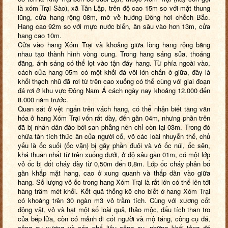
là xóm Trại Sào), xã Tân Lập, trên độ cao 15m so với mặt thung
lũng, cửa hang rộng 08m, mở về hướng Đông hơi chếch Bắc.
Hang cao 92m so với mực nước biển, ăn sâu vào hơn 13m, cửa
hang cao 10m.
Cửa vào
hang Xóm Trại
và khoảng giữa lòng hang rộng bằng
nhau tạo thành hình vòng cung. Trong hang sáng sủa, thoáng
đãng, ánh sáng có thể lọt vào tận đáy hang.
Từ phía ngoài vào,
c
ách cửa hang 05m có một khối đá vôi lớn chắn ở giữa, đây là
khối thạch nhũ đã rơi từ trên cao xuống có thể cùng với giai đoạn
đá rơi ở khu vực Đông Nam Á cách ngày nay khoảng 12.000 đến
8.000 năm trước.
Quan sát ở vệt ngấn trên vách hang, có thể nhận biết tầng văn
hóa ở hang Xóm Trại vốn rất dày, đến gần 04m, nhưng phần trên
đã bị nhân dân đào bới san phẳng nên chỉ còn lại 03m. Trong đó
chứa tàn tích thức ăn của người cổ, vỏ các loài nhuyễn thể, chủ
yếu là ốc suối (ốc vặn) bị gãy phần đuôi và vỏ ốc núi, ốc sên,
khá thuần nhất từ trên xuống dưới, ở độ sâu gần 01m, có một lớp
vỏ ốc bị đốt cháy dày từ 0,50m đến 0,8m. Lớp ốc cháy phân bố
gần khắp mặt hang, cao ở xung quanh và thấp dần vào giữa
hang. Số lượng vỏ ốc trong hang Xóm Trại là rất lớn có thể lên tới
hàng trăm mét khối. Kết quả thống kê cho biết ở hang Xóm Trại
có khoảng trên 30 ngàn m3 vỏ trầm tích. Cùng với xương cốt
động vật, vỏ và hạt một số loài quả, thảo mộc, dấu tích than tro
của bếp lửa, còn có mảnh di cốt người và mộ táng, công cụ đá,
công cụ xương và các phế liệu công cụ, những khối tảng đá