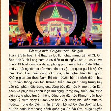
Tiết mục múa “Gõ gáo
” (Ảnh: Tác giả)
Tuần lễ Văn hóa, Thể thao và Du lịch chào mừng Lễ hội Ok Om
Bok tỉnh Vĩnh Long năm 2025 diễn ra từ ngày 30/10 - 05/11 với
chuỗi 19 hoạt động đa dạng, phong phú hướng tới chủ đề “Khám
phá và trải nghiệm di sản văn hóa phi vật thể quốc gia Lễ hội Ok
Om Bok”. Các hoạt động văn hóa, văn nghệ, triển lãm gồm:
Không gian ẩm thực Nam Bộ năm 2025; hội thi trình diễn nhạc
cụ truyền thống dân tộc Khmer; triển lãm gian hàng trưng bày
các sản phẩm đặc trưng của đồng bào dân tộc Khmer; triển lãm
sách và phục vụ xe thư viện lưu động; trưng bày, triển lãm, trình
diễn trang phục truyền thống đồng bào dân tộc Khmer; các hoạt
động kỷ niệm Ngày Di sản văn hóa Việt Nam; biểu diễn múa rối
nước… Trong đó, điểm nhấn là “Đêm Lễ hội Ok Om Bok” tại khu
di tích danh lam thắng cảnh quốc gia Ao Bà Om, được truyền