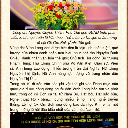
Đồng chí Nguyễn Quỳnh Thiện, Phó Chủ tịch UBND tỉnh, phát
biểu khai mạc
Tuần lễ Văn hóa, Thể thảo va Du lịch chào mừng
lễ hội Ok Om Bok (Ảnh: Tác giả)
Vùng đất Vĩnh Long còn được biết đến là “địa linh nhân kiệt”, quê
hương của nhiều danh nhân tiêu biểu như: nhà thơ Nguyễn Đình
Chiểu, danh nhân văn hóa thế giới; Chủ tịch Hội đồng Bộ trưởng
Phạm Hùng; Thủ tướng Chính phủ Võ Văn Kiệt; Giáo sư, Viện
sĩ, Anh hùng Lao động, Thiếu tướng Trần Đại Nghĩa; Nữ tướng
Nguyễn Thị Định, Nữ Anh hùng lực lượng vũ trang nhân dân
Nguyễn Thị Út,…
Trong số 19 di sản văn hóa phi vật thể ghi vào Danh mục của
quốc gia được cộng đồng người dân Vĩnh Long bảo tồn và phát
huy, trong đó có Đờn ca tài tử Nam Bộ, Hát bội, Hát sắc bùa,
Nghệ thuật Rô - băm,... cùng nhiều lễ hội, làng nghề truyền
thống. Lễ hội Ok Om Bok của đồng bào dân tộc Khmer là một
trong những lễ hội tiêu biểu nhất của văn hóa Nam Bộ.