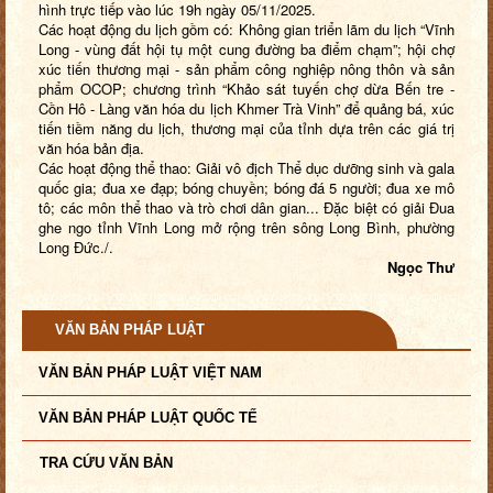
hình trực tiếp vào lúc 19h ngày 05/11/2025.
Các hoạt động du lịch gồm có: Không gian triển lãm du lịch “Vĩnh
Long - vùng đất hội tụ một cung đường ba điểm chạm”; hội chợ
xúc tiến thương mại - sản phẩm công nghiệp nông thôn và sản
phẩm OCOP; chương trình “Khảo sát tuyến chợ dừa Bến tre -
Cồn Hô - Làng văn hóa du lịch Khmer Trà Vinh” để quảng bá, xúc
tiến tiềm năng du lịch, thương mại của tỉnh dựa trên các giá trị
văn hóa bản địa.
Các hoạt động thể thao: Giải vô địch Thể dục dưỡng sinh và gala
quốc gia; đua xe đạp; bóng chuyền; bóng đá 5 người; đua xe mô
tô; các môn thể thao và trò chơi dân gian... Đặc biệt có giải Đua
ghe ngo tỉnh Vĩnh Long mở rộng trên sông Long Bình, phường
Long Đức./.
Ngọc Thư
VĂN BẢN PHÁP LUẬT
VĂN BẢN PHÁP LUẬT VIỆT NAM
VĂN BẢN PHÁP LUẬT QUỐC TẾ
TRA CỨU VĂN BẢN