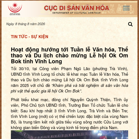
Ngày 8 tháng 8 năm 2026
TIN TỨC - SỰ KIỆN
Hoạt động hướng tới Tuần lễ Văn hóa, Thể
thao và Du lịch chào mừng Lễ hội Ok Om
Bok tỉnh Vĩnh Long
Tối 30/10, tại Công viên Phạm Ngũ Lão (phường Trà Vinh),
UBND tỉnh Vĩnh Long tổ chức lễ khai mạc Tuần lễ Văn hóa, Thể
thao và Du lịch chào mừng Lễ hội Ok Om Bok tỉnh Vĩnh Long
năm 2025 với chủ đề
“Khám phá và trải nghiệm di sản văn hóa
phi vật thể quốc gia lễ hội Ok Om Bok”
.
Phát biểu khai mạc, đồng chí Nguyễn Quỳnh Thiện, Tỉnh ủy
viên, Phó Chủ tịch UBND tỉnh, Trưởng Ban Tổ chức Tuần lễ cho
biết:
Sau khi hợp nhất 3 tỉnh Vĩnh Long, Trà Vinh và Bến Tre;
tỉnh Vĩnh Long (mới) có vị thế chiến lược đặc biệt của vùng Nam
Bộ, là trung tâm kết nối giữa tiểu vùng sông nước Cửu Long với
không gian biển Đông và vùng kinh tế trọng điểm phía Nam.