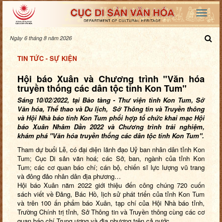
Ngày 6 tháng 8 năm 2026
TIN TỨC - SỰ KIỆN
Hội báo Xuân và Chương trình "Văn hóa
truyền thống các dân tộc tỉnh Kon Tum"
Sáng 10/02/2022, tại Bảo tàng - Thư viện tỉnh Kon Tum, Sở
Văn hóa, Thể thao và Du lịch, Sở Thông tin và Truyền thông
và Hội Nhà báo tỉnh Kon Tum phối hợp tổ chức khai mạc Hội
báo Xuân Nhâm Dần 2022 và Chương trình trải nghiệm,
khám phá "Văn hóa truyền thống các dân tộc tỉnh Kon Tum".
Tham dự buổi Lễ, có đại diện lãnh đạo Uỷ ban nhân dân tỉnh Kon
Tum; Cục Di sản văn hoá; các Sở, ban, ngành của tỉnh Kon
Tum; các cơ quan báo chí; cán bộ, chiến sĩ lực lượng vũ trang
và đông đảo nhân dân địa phương…
Hội báo Xuân năm 2022 giới thiệu đến công chúng 720 cuốn
sách viết về Đảng, Bác Hồ, lịch sử phát triển của tỉnh Kon Tum
và trên 100 ấn phẩm báo Xuân, tạp chí của Hội Nhà báo tỉnh,
Trường Chính trị tỉnh, Sở Thông tin và Truyền thông cùng các cơ
quan báo chí Trung ương và địa phương trên cả nước.