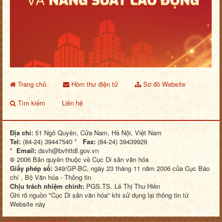
Trang chủ
Hòm thư điện tử
Sơ đồ Website
Tìm kiếm
Liên hệ
Địa chỉ:
51 Ngô Quyền, Cửa Nam, Hà Nội, Việt Nam
Tel:
(84-24) 39447540 *
Fax:
(84-24) 39439929
*
Email:
dsvh@bvhttdl.gov.vn
©
2006 Bản quyền thuộc về Cục Di sản văn hóa
Giấy phép số:
349/GP-BC, ngày 23 tháng 11 năm 2006 của Cục Báo
chí , Bộ Văn hóa - Thông tin
Chịu trách nhiệm chính:
PGS.TS. Lê Thị Thu Hiền
Ghi rõ nguồn "Cục Di sản văn hóa" khi sử dụng lại thông tin từ