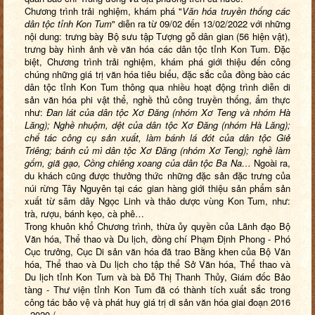
Chương trình trải nghiệm, khám phá "
Văn hóa truyền thống các
dân tộc tỉnh Kon Tum
" diễn ra từ 09/02 đến 13/02/2022 với những
nội dung: trưng bày Bộ sưu tập Tượng gỗ dân gian (56 hiện vật),
trưng bày hình ảnh về văn hóa các dân tộc tỉnh Kon Tum. Đặc
biệt, Chương trình trải nghiệm, khám phá giới thiệu đến công
chúng những giá trị văn hóa tiêu biểu, đặc sắc của đồng bào các
dân tộc tỉnh Kon Tum thông qua nhiều hoạt động trình diễn di
sản văn hóa phi vật thể, nghề thủ công truyền thống, ẩm thực
như:
Đan lát của dân tộc Xơ Đăng (nhóm Xơ Teng và nhóm Hà
Lăng); Nghề nhuộm, dệt của dân tộc Xơ Đăng (nhóm Hà Lăng);
chế tác công cụ sản xuất, làm bánh lá đót của dân tộc Giẻ
Triêng; bánh củ mì dân tộc Xơ Đăng (nhóm Xơ Teng); nghề làm
gốm, giã gạo, Cồng chiêng
xoang của dân tộc Ba Na…
Ngoài ra,
du khách cũng được thưởng thức những đặc sản đặc trưng của
núi rừng Tây Nguyên tại các gian hàng giới thiệu sản phẩm sản
xuất từ sâm dây Ngọc Linh và thảo dược vùng Kon Tum, như:
trà, rượu, bánh kẹo, cà phê…
Trong khuôn khổ Chương trình, thừa ủy quyền của Lãnh đạo Bộ
Văn hóa, Thể thao và Du lịch, đồng chí Phạm Định Phong - Phó
Cục trưởng, Cục Di sản văn hóa đã trao Bằng khen của Bộ Văn
hóa, Thể thao và Du lịch cho tập thể Sở Văn hóa, Thể thao và
Du lịch tỉnh Kon Tum và bà Đỗ Thị Thanh Thủy, Giám đốc Bảo
tàng - Thư viện tỉnh Kon Tum đã có thành tích xuất sắc trong
công tác bảo vệ và phát huy giá trị di sản văn hóa giai đoạn 2016
- 2020./.