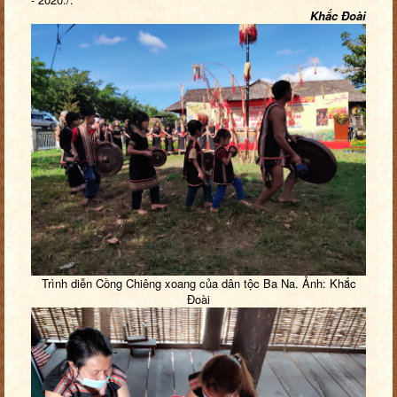
Khắc Đoài
Trình diễn Cồng Chiêng xoang của dân tộc Ba Na. Ảnh: Khắc
Đoài