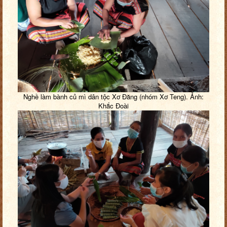
Nghề làm bành củ mì dân tộc Xơ Đăng (nhóm Xơ Teng). Ảnh:
Khắc Đoài