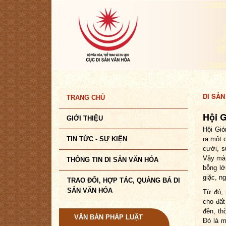
DI SẢN
TRANG CHỦ
Hội 
GIỚI THIỆU
Hội Gió
TIN TỨC - SỰ KIỆN
ra một 
cười, s
Vậy mà 
THÔNG TIN DI SẢN VĂN HÓA
bỗng lớ
giặc, ng
TRAO ĐỔI, HỢP TÁC, QUẢNG BÁ DI
SẢN VĂN HÓA
Từ đó, 
cho đất
đền, th
VĂN BẢN PHÁP LUẬT
Đó là m