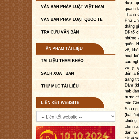
được qu
VĂN BẢN PHÁP LUẬT VIỆT NAM
quanh k
Thánh G
VĂN BẢN PHÁP LUẬT QUỐC TẾ
Phù Lin
tháng g
TRA CỨU VĂN BẢN
Để tổ c
những v
quân, H
ẤN PHẨM TÀI LIỆU
vế, khả
hoạt ki
TÀI LIỆU THAM KHẢO
các ngh
với ý n
SÁCH XUẤT BẢN
đến là 
trang t
Đàm (kh
THƯ MỤC TÀI LIỆU
hai: đá
trưng c
LIÊN KẾT WEBSITE
của Gió
Sau ngh
(bát úp
chiêng,
chính x
dân nơi
cờ vừa 