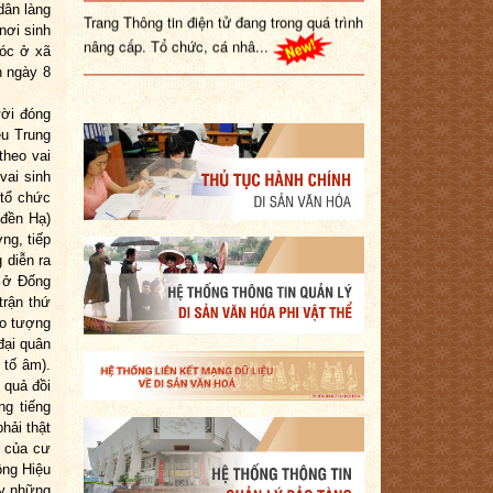
Trang Thông tin điện tử đang trong quá trình
dân làng
nơi sinh
nâng cấp. Tổ chức, cá nhâ...
Sóc ở xã
n ngày 8
ười đóng
ệu Trung
theo vai
vai sinh
 tổ chức
(đền Hạ)
ng, tiếp
 diễn ra
ờ ở Đống
trận thứ
to tượng
đại quân
 tố âm).
 quả đồi
ng tiếng
hải thật
n của cư
ông Hiệu
ấy những