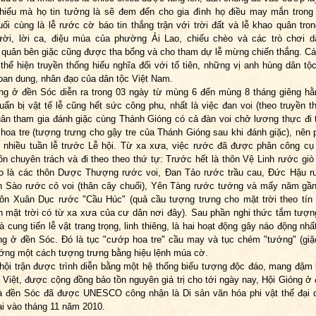
iếu mà họ tin tưởng là sẽ đem đến cho gia đình họ điều may mắn trong
ối cùng là lễ rước cờ báo tin thắng trận với trời đất và lễ khao quân tron
ười, lời ca, điệu múa của phường Ải Lao, chiếu chèo và các trò chơi d
quân bên giặc cũng được tha bổng và cho tham dự lễ mừng chiến thắng. C
thể hiện truyền thống hiếu nghĩa đối với tổ tiên, những vị anh hùng dân tộc
oan dung, nhân đạo của dân tộc Việt Nam.
ng ở đền Sóc diễn ra trong 03 ngày từ mùng 6 đến mùng 8 tháng giêng h
uẩn bị vật tế lễ cũng hết sức công phu, nhất là việc đan voi (theo truyền th
ân tham gia đánh giặc cùng Thánh Gióng có cả đàn voi chở lương thực đi 
 hoa tre (tượng trưng cho gậy tre của Thánh Gióng sau khi đánh giặc), nên p
 nhiều tuần lễ trước Lễ hội. Từ xa xưa, việc rước đã được phân công cụ
ôn chuyên trách và đi theo theo thứ tự: Trước hết là thôn Vệ Linh rước giò 
eo là các thôn Dược Thượng rước voi, Đan Tảo rước trầu cau, Đức Hậu 
n Sào rước cỏ voi (thân cây chuối), Yên Tàng rước tướng và mấy năm gầ
ôn Xuân Dục rước "Cầu Húc" (quả cầu tượng trưng cho mặt trời theo tí
n mặt trời có từ xa xưa của cư dân nơi đây). Sau phần nghi thức tắm tượ
à cung tiến lễ vật trang trọng, linh thiêng, là hai hoạt động gây náo động nhấ
ng ở đền Sóc. Đó là tục "cướp hoa tre" cầu may và tục chém "tướng" (gi
ớng một cách tượng trưng bằng hiệu lệnh múa cờ.
hội trận được trình diễn bằng một hệ thống biểu tượng độc đáo, mang đậm
 Việt, được cộng đồng bảo tồn nguyên giá trị cho tới ngày nay, Hội Gióng ở
 đền Sóc đã được UNESCO công nhận là Di sản văn hóa phi vật thể đại 
ại vào tháng 11 năm 2010.