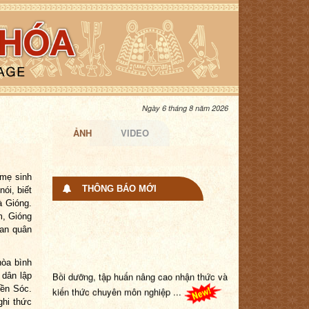
Ngày 6 tháng 8 năm 2026
ẢNH
VIDEO
 mẹ sinh
THÔNG BÁO MỚI
ói, biết
à Gióng.
m, Gióng
tan quân
hòa bình
Bồi dưỡng, tập huấn nâng cao nhận thức và
 dân lập
kiến thức chuyên môn nghiệp ...
đền Sóc.
ghi thức