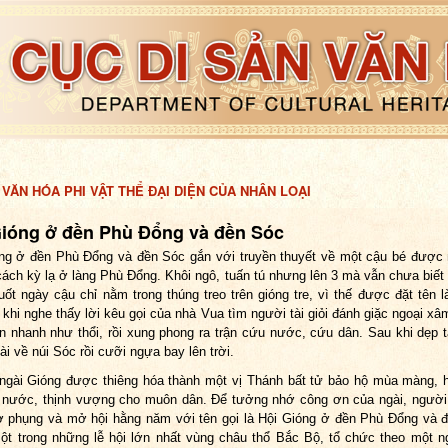
 VĂN HÓA PHI VẬT THỂ ĐẠI DIỆN CỦA NHÂN LOẠI
Gióng ở đền Phù Đổng và đền Sóc
ng ở đền Phù Đổng và đền Sóc gắn với truyền thuyết về một cậu bé được
cách kỳ lạ ở làng Phù Đổng. Khôi ngô, tuấn tú nhưng lên 3 mà vẫn chưa biết n
uốt ngày cậu chỉ nằm trong thúng treo trên gióng tre, vì thế được đặt tên l
khi nghe thấy lời kêu gọi của nhà Vua tìm người tài giỏi đánh giặc ngoại xâ
n nhanh như thổi, rồi xung phong ra trận cứu nước, cứu dân. Sau khi dẹp 
ài về núi Sóc rồi cưỡi ngựa bay lên trời.
ngài Gióng được thiêng hóa thành một vị Thánh bất tử bảo hộ mùa màng, 
 nước, thịnh vượng cho muôn dân. Để tưởng nhớ công ơn của ngài, người
ờ phụng và mở hội hằng năm với tên gọi là Hội Gióng ở đền Phù Đổng và 
ột trong những lễ hội lớn nhất vùng châu thổ Bắc Bộ, tổ chức theo một n