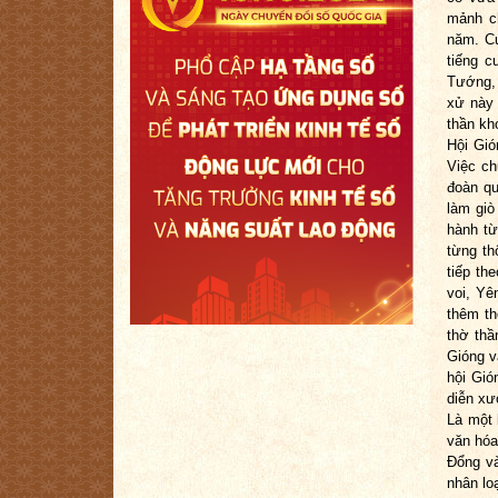
mảnh ch
năm. Cu
tiếng c
Tướng, 
xử này 
thần kh
Hội Gió
Việc ch
đoàn qu
làm giò
hành từ
từng th
tiếp th
voi, Yê
thêm th
thờ thầ
Gióng v
hội Gió
diễn xư
Là một 
văn hóa
Đổng và
nhân lo