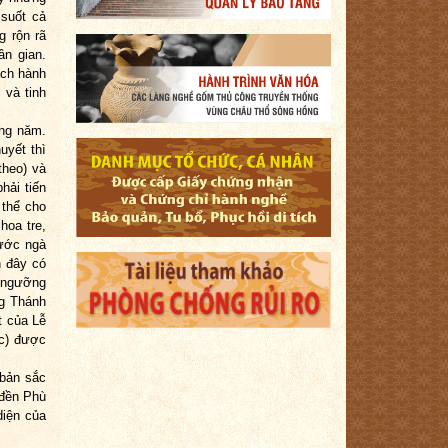
 suốt cả
g rộn rã
ân gian.
ách hành
 và tinh
ằng năm.
uyết thì
theo) và
hải tiến
 thể cho
hoa tre,
rước ngà
n đây có
n ngưỡng
ng Thánh
t của Lễ
ặc) được
 bản sắc
 đền Phù
diện của