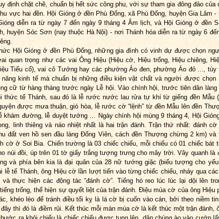
y định chặt chẽ, chuẩn bị hết sức công phu, với sự tham gia đông đảo của 
hu vực hai đền. Hội Gióng ở đền Phù Đổng, xã Phù Đổng, huyện Gia Lâm - 
ióng diễn ra từ ngày 7 đến ngày 9 tháng 4 Âm lịch, và Hội Gióng ở đền 
h, huyện Sóc Sơn (nay thuộc Hà Nội) - nơi Thánh hóa diễn ra từ ngày 6 đế
iêng.
hức Hội Gióng ở đền Phù Đổng, những gia đình có vinh dự được chọn ng
ai quan trọng như các vai Ông Hiệu (Hiệu cờ, Hiệu trống, Hiệu chiêng, Hi
iệu Tiểu cổ), vai cô Tướng hay các phường Áo đen, phường Áo đỏ ..., tùy 
 năng kinh tế mà chuẩn bị những điều kiện vật chất và người được chọn 
êng cữ từ hàng tháng trước ngày Lễ hội. Vào chính hội, trước tiên dân làng
i thức tế Thánh, sau đó là lễ rước nước lau rửa tự khí từ giếng đền Mẫu 
guyện được mưa thuận, gió hòa, lễ rước cờ “lệnh” từ đền Mẫu lên đền Thượ
lễ khám đường, lễ duyệt tướng … Ngày chính hội mùng 9 tháng 4, Hội Gióng
rọng, linh thiêng và náo nhiệt nhất là hai trận đánh. Trận thứ nhất: đánh c
u đất ven hồ sen đầu làng Đổng Viên, cách đền Thượng chừng 2 km) và 
nh cờ ở Soi Bia. Chiến trường là 03 chiếc chiếu, mỗi chiếu có 01 chiếc bát 
ho núi đồi, úp trên 01 tờ giấy trắng tượng trưng cho mây trời. Vây quanh là 
ng và phía bên kia là đại quân của 28 nữ tướng giặc (biểu tượng cho yếu
i lễ tế Thánh, ông Hiệu cờ lần lượt tiến vào từng chiếc chiếu, nhảy qua các
) và thực hiện các động tác “đánh cờ”. Tiếng hò reo lúc lúc lại dội lên tro
 tiếng trống, thể hiện sự quyết liệt của trận đánh. Điệu múa cờ của ông Hiệu p
ác, khéo léo để tránh điều tối kỵ là lá cờ bị cuốn vào cán, bởi theo niềm ti
 đây thì đó là điềm rủi. Kết thúc mỗi màn múa cờ là kết thúc một trận đánh, 
bước ra khỏi chiếu là chiếc chiếu được tung lên, dân chúng ào vào cướp l