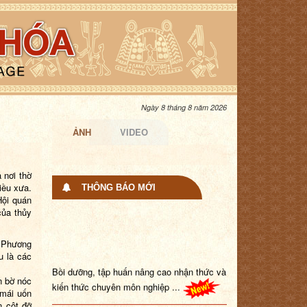
Ngày 8 tháng 8 năm 2026
ẢNH
VIDEO
 nơi thờ
iều xưa.
THÔNG BÁO MỚI
Hội quán
của thủy
, Phương
u là các
Bồi dưỡng, tập huấn nâng cao nhận thức và
kiến thức chuyên môn nghiệp ...
n bờ nóc
mái uốn
n cột đỡ