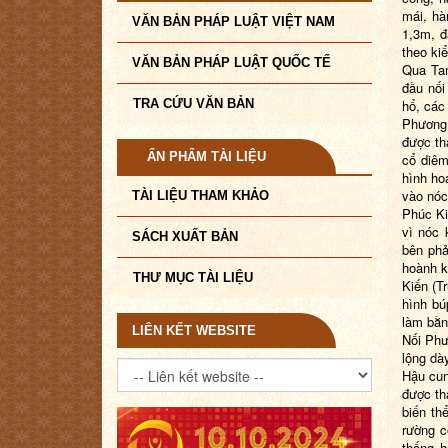
mái, hà
VĂN BẢN PHÁP LUẬT VIỆT NAM
1,3m, đ
theo ki
VĂN BẢN PHÁP LUẬT QUỐC TẾ
Qua Tam
đầu nối
TRA CỨU VĂN BẢN
hổ, các
Phương
được th
ẤN PHẨM TÀI LIỆU
cổ diêm
hình ho
vào nóc
TÀI LIỆU THAM KHẢO
Phúc Ki
vì nóc 
SÁCH XUẤT BẢN
bên phả
hoành k
THƯ MỤC TÀI LIỆU
Kiến
(Tr
hình bú
làm bằn
LIÊN KẾT WEBSITE
Nối Phư
lộng dà
Hậu cu
được th
biến th
rường c
thống h