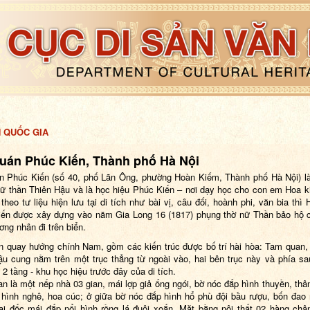
H QUỐC GIA
quán Phúc Kiến, Thành phố Hà Nội
n Phúc Kiến (số 40, phố Lãn Ông, phường Hoàn Kiếm, Thành phố Hà Nội) là
ữ thần Thiên Hậu và là học hiệu Phúc Kiến – nơi dạy học cho con em Hoa k
theo tư liệu hiện lưu tại di tích như bài vị, câu đối, hoành phi, văn bia thì 
ến được xây dựng vào năm Gia Long 16 (1817) phụng thờ nữ
T
hần bảo hộ 
ơng nhân đi trên biển.
n quay hướng chính Nam, gồm các kiến trúc được bố trí hài hòa: Tam quan
ậu cung nằm trên một trục thẳng từ ngoài vào, hai bên trục này và phía sa
 2 tầng - khu học hiệu trước đây của di tích.
n là một nếp nhà 03 gian, mái lợp giả ống ngói, bờ nóc đắp hình thuyền, thâ
 hình
nghê, hoa cúc
;
ở giữa bờ nóc đắp hình hổ phù đội bầu rượu
,
bốn đao 
ai đốc mái đắp nổi hình rồng lá đuôi xoắn. Mặt bằng nội thất 02 hàng châ