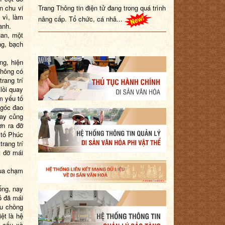
Trang Thông tin điện tử đang trong quá trình
n chu vi
nâng cấp. Tổ chức, cá nhâ...
 vì
, làm
anh.
uan, một
ng, bạch
ng, hiện
không có
trang trí
lồi quay
m yếu tố
 góc đao
Tay củng
ơn ra đỡ
 tố Phúc
rang trí
t đỡ mái
cua chạm
ống, nay
ỗ đã mái
ểu chồng
ệt là hệ
 cấu xà