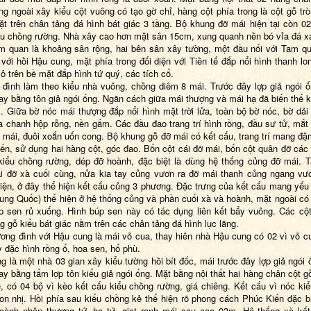
ng ngoài xây kiểu cột vuông có tạo gờ chỉ, hàng cột phía trong là cột gỗ trò
ặt trên chân tảng đá hình bát giác 3 tầng. Bộ khung đỡ mái hiện tại còn 02
ểu chồng rường. Nhà xây cao hơn mặt sân 15cm, xung quanh nền bó vỉa đá x
 quan là khoảng sân rộng, hai bên sân xây tường, một đầu nối với Tam q
 với hồi Hậu cung, mặt phía trong đối diện với Tiền tế đắp nổi hình thanh lo
 ô trên bề mặt đắp hình tứ quý,
các
tích cổ.
 đình làm
theo
kiểu nhà vuông, chồng diêm 8 mái. Trước đây lợp giả ngói ố
ay bằng tôn giả ngói ống. Ngăn cách giữa mái thượng và mái hạ đã biến thể 
. Giữa bờ nóc mái thượng đắp nổi hình mặt trời lửa, toàn bộ bờ nóc
, bờ dải
a chanh hộp rỗng, nền gấm. Các đầu đao trang trí hình rồng, đầu sư tử, mắt 
 mái, đuôi xoắn uốn cong. Bộ khung gỗ đỡ mái có kết cấu, trang trí mang đậ
ến, sử dụng hai hàng cột, góc đao. Bốn cột cái đỡ mái, bốn cột quân đỡ các
kiểu chồng rường, dép đỡ hoành, đặc biệt là dùng hệ thống củng đỡ mái. 
i đỡ xà cuối cùng, nửa kia tay củng vươn ra đỡ mái thanh củng ngang vư
iện, ở đây thể hiện kết cấu củng 3 phương. Đặc trưng của kết cấu mang yếu
ung Quốc)
thể hiện ở hệ thống củng và ph
ầ
n cuối xà và hoành, mặt ngoài có t
p sen rủ xuống. Hình búp sen
này
có tác dụng liên kết bẩy vuông. Các cộ
g gỗ kiểu bát giác nằm trên các chân tảng đá hình lục lăng.
ơng đình với Hậu cung là mái vỏ cua, thay hiên nhà Hậu cung có
0
2 vì vỏ 
y đặc hình rồng ổ, hoa sen, hổ phù.
ng là một nhà
03 gian
xây
k
iểu tư
ờ
ng hồi bít đốc, mái trước đây lợp giả ngói 
ay bằng tấm lợp tôn kiểu giả ngói ống. Mặt bằng nội thất hai hàng chân cột g
ể, có
0
4 bộ vì kèo kết cấu kiểu chồng rường, giá chiêng. Kết cấu vì nóc ki
on nhị. Hồi phía sau kiểu chồng kẻ thể hiện rõ phong cách Phúc Kiến đặc bi
oành nhân thượng tứ, hạ tứ, giọt ranh mái sau cao
0
3m. Hệ thống xà kết