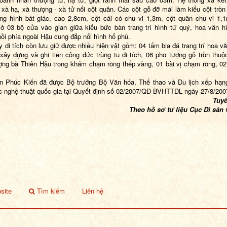
 xà hạ
, x
à thượng - x
à
tử nối cột quân. Các cột gỗ đỡ mái làm kiểu cột tròn 
ng hình bát giác, cao 2,8cm, cột cái có chu vi 1,3m, cột quân chu vi 1,
ở 03 bộ cửa vào gian giữa kiểu bức bàn trang trí hình tứ quý,
hoa
văn h
ồi phía ngoài Hậu cung đắp nổi hình hổ phù.
y di tích còn lưu giữ được
nhiều
hiện vật gồm: 04 tấm bia đá trang trí hoa văn
 xây dựng và ghi tiền công đức trùng tu di tích, 06 pho tượng gỗ tròn thuộ
ợng bà Thiên Hậu trong khám chạm rồng thếp vàng, 01 bài vị chạm rồng, 0
n Phúc Kiến đã được Bộ trưởng Bộ Văn hóa, Thể thao và Du lịch xếp hạng
úc nghệ thuật quốc gia tại Quyết định số 02/2007/QĐ-BVHTTDL ngày 27/8/200
Tuyế
Theo hồ sơ tư liệu Cục Di sản
site
Tìm kiếm
Liên hệ