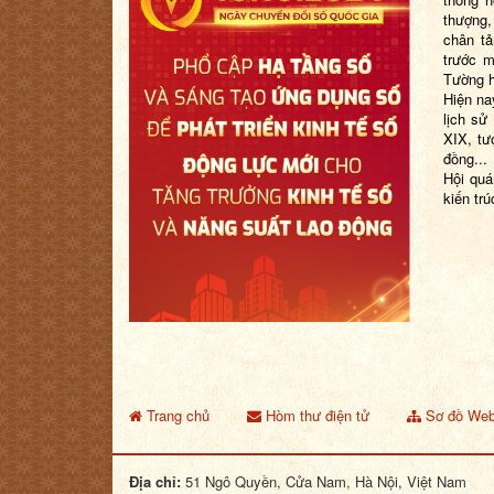
thượng,
chân tả
trước m
Tường h
Hiện na
lịch sử
XIX, tư
đồng...
Hội quá
kiến tr
Trang chủ
Hòm thư điện tử
Sơ đồ Web
Địa chỉ:
51 Ngô Quyền, Cửa Nam, Hà Nội, Việt Nam