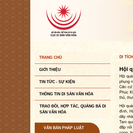
DI TÍC
TRANG CHỦ
Hội 
GIỚI THIỆU
Hội quá
phụng n
TIN TỨC - SỰ KIỆN
Căn cứ 
Phúc Ki
THÔNG TIN DI SẢN VĂN HÓA
thủ, thư
Hội quá
TRAO ĐỔI, HỢP TÁC, QUẢNG BÁ DI
đình, H
SẢN VĂN HÓA
dãy nhà
Tam qua
đắp
nổi
VĂN BẢN PHÁP LUẬT
cong, h