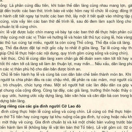
ng: Là phần cúng đầu tiên, khi toàn thể dân làng cùng nhau mang lợn, g
 vật đến trước các ban thờ, trình báo về việc hôm nay tổ chức lễ cúng; đồng th
n hành cắt tiết ngay tại trước các ban thờ, lấy một ít tiết quệt vào những tập
cúng, vừa vẩy lên các ban thờ để trình lễ, sau đó đem làm sạch lông cho
 chuẩn bị lễ cúng chín.
ín: lễ vật được luộc chín mang về bày tại các ban thờ để thực hiện phần cú
 thầy cúng mời các vị Thần về hưởng lễ và hoàn tất thủ tục cúng lễ, hóa vàng
ác thủ tục cúng tại miếu, người ta còn cúng Thổ công, Thổ địa của cả làng.
g, Thổ địa được đặt tại một gốc cây to nhất ở giữa làng. Tại lễ cúng này t
giúp Chủ lễ thực hiện các nội dung, quy trình gồm cúng sống và cúng chín).
 kết thúc, Chủ lễ cùng dân làng xem chân gà để đoán xem năm tới tốt hay 
 tốt thì năm tới cả làng sẽ làm ăn thuận lợi, may mắn… Nếu xấu, dân làng phả
xin các vị thần phù hộ cho dân bản được bình an.
 Chủ lễ tiến hành hạ lễ và cùng bà con dân bản chế biến thành món ăn. Khi
 người ta chia phần đều ra các chậu nhỏ, để phân ra các mâm, mọi người c
, trò chuyện, chúc tụng nhau. Một số người hát các làn điệu dân ca góp v
ạt chung của cộng đồng. Cũng tại đây, các già làng, trưởng thôn hoặc thầy 
c quy ước, hương ước xây dựng làng, bản văn hóa và căn dặn bà con trong 
 dựng bản làng.
úng riêng của các gia đình người Cờ Lao đỏ
 đình cũng thực hiện lễ cúng sống và cúng chín. Lễ cúng có thể thực hiện 
àn thờ Tổ tiên hay cúng ngay tại khu ruộng của gia đình, tự cúng hoặc nếu kh
ì mời thầy về cúng. Gia đình chuẩn bị và kê một chiếc bàn vuông trước bà
 tiến hành làm lễ (không bày lễ vật lên bàn thờ Tổ tiên). Lễ vật gồm có: 02 c