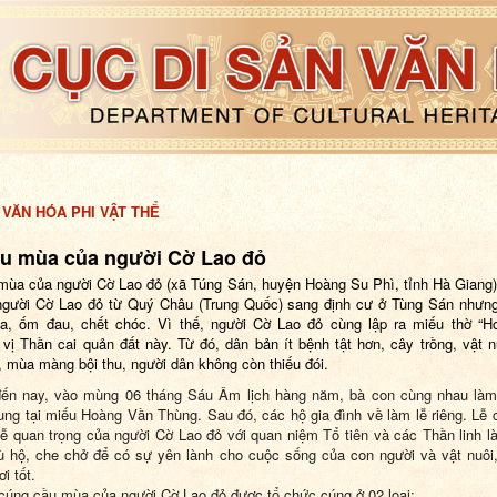
 VĂN HÓA PHI VẬT THỂ
ầu mùa của người Cờ Lao đỏ
mùa của người Cờ Lao đỏ (xã Túng Sán, huyện Hoàng Su Phì, tỉnh Hà Giang)
người Cờ Lao đỏ từ Quý Châu (Trung Quốc) sang định cư ở Tùng Sán nhưng
a, ốm đau, chết chóc. Vì thế, người Cờ Lao đỏ cùng lập ra miếu thờ “H
 vị Thần cai quản đất này. Từ đó, dân bản ít bệnh tật hơn, cây trồng, vật n
ốt, mùa màng bội thu, người dân không còn thiếu đói.
đến nay, vào mùng 06 tháng Sáu Âm lịch hàng năm, bà con cùng nhau làm
ng tại miếu Hoàng Vần Thùng. Sau đó, các hộ gia đình về làm lễ riêng. Lễ
 lễ quan trọng của người Cờ Lao đỏ với quan niệm Tổ tiên và các Thần linh là
ù hộ, che chở để có sự yên lành cho cuộc sống của con người và vật nuôi
ơi tốt.
 cúng cầu mùa của người Cờ Lao đỏ được tổ chức cúng ở 02 loại: