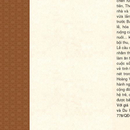
chén rư
tiên, T
nhà và 
vừa lẩm
trước B
lễ, hóa
ruộng c
nuôi...
bội thu
Lễ cầu 
nhằm th
làm ăn 
cuộc số
về tinh
nét tro
Hoàng V
hành ng
cộng đồ
hệ trẻ,
được bả
Với giá 
và Du 
778/QĐ