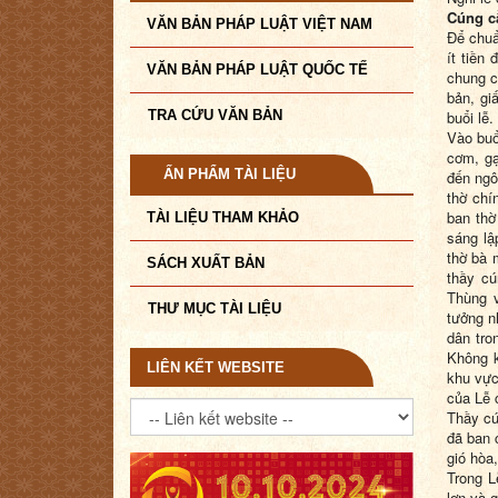
Cúng c
VĂN BẢN PHÁP LUẬT VIỆT NAM
Để chuẩ
ít tiền
VĂN BẢN PHÁP LUẬT QUỐC TẾ
chung c
bản, gi
TRA CỨU VĂN BẢN
buổi lễ.
Vào buổ
cơm, gạ
ẤN PHẨM TÀI LIỆU
đến ngô
thờ chí
ban thờ
TÀI LIỆU THAM KHẢO
sáng lậ
thờ bà m
SÁCH XUẤT BẢN
thầy cú
Thùng 
THƯ MỤC TÀI LIỆU
tưởng n
dân tro
Không k
LIÊN KẾT WEBSITE
khu vực
của Lễ 
Thầy cú
đã ban 
gió hòa
Trong L
lợn và g