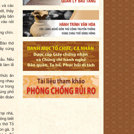
à và các
ời, thầy
 giấy bản
 vào nồi
ng chín.
.
 Bàn thờ
hầy cúng
xấu. Nếu
i làm lễ
 thức ăn
ùng nhau
ui trong
cúng phổ
bản đoàn
tại nhà,
ông biết
n thờ Tổ
on gà, 3