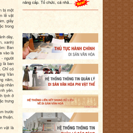
n bị một
m lễ vật
ầm, giấy
ệc trong
ánh dày,
n, xanh)
gồm: Ban
a vào là
 - người
g là ban
). Chỉ có
oàng Vần
ng năm,
iúp nhân
ình yên.
h tịnh ở
ặc trưng
ăm trước
a thuận,
n vật là