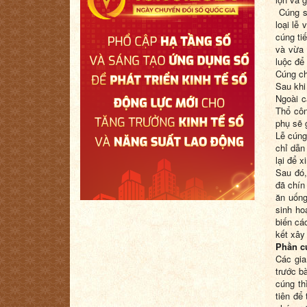
Cúng số
loại lễ
cúng tiế
và vừa 
luộc để
Cúng ch
Sau khi
Ngoài c
Thổ côn
phụ sẽ 
Lễ cúng
chỉ dẫn
lại để 
Sau đó,
đã chín
ăn uống
sinh ho
biến cá
kết xây
Phần c
Các gia
trước b
cúng th
tiên để