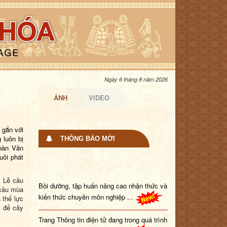
Ngày 6 tháng 8 năm 2026
ẢNH
VIDEO
 gắn với
 luôn bị
THÔNG BÁO MỚI
oàn Vần
uôi phát
Bồi dưỡng, tập huấn nâng cao nhận thức và
 Lễ cầu
kiến thức chuyên môn nghiệp ...
 cầu mùa
 thế lực
, để cây
Trang Thông tin điện tử đang trong quá trình
nâng cấp. Tổ chức, cá nhâ...