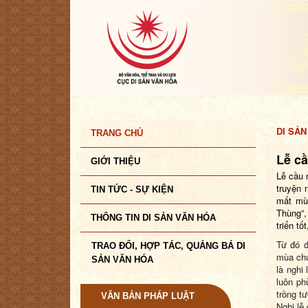
DI SẢN
TRANG CHỦ
Lễ c
GIỚI THIỆU
Lễ cầu 
truyện 
TIN TỨC - SỰ KIỆN
mất mù
Thùng”,
THÔNG TIN DI SẢN VĂN HÓA
triển t
Từ đó 
TRAO ĐỔI, HỢP TÁC, QUẢNG BÁ DI
mùa chu
SẢN VĂN HÓA
là nghi
luôn ph
trồng tư
VĂN BẢN PHÁP LUẬT
Nghi lễ