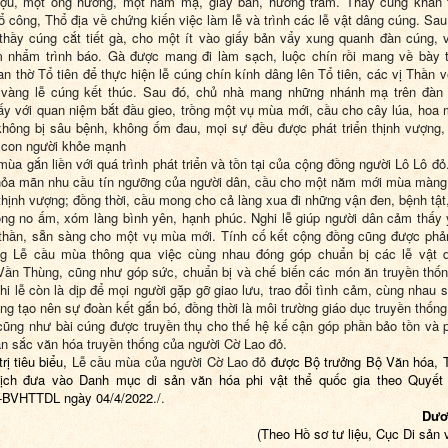
ợu, một ống hương, một nắm mạ, giấy bản, hương trầm. Thầy cúng khấn 
hổ công, Thổ địa về chứng kiến việc làm lễ và trình các lễ vật dâng cúng. Sau
thầy cúng cắt tiết gà, cho một ít vào giấy bản vẩy xung quanh đàn cúng, 
 nhẩm trình báo. Gà được mang đi làm sạch, luộc chín rồi mang về bày 
an thờ Tổ tiên để thực hiện lễ cúng chín kính dâng lên Tổ tiên, các vị Thần 
 vàng lễ cúng kết thúc. Sau đó, chủ nhà mang những nhánh mạ trên đàn
ấy với quan niệm bắt đầu gieo, trồng một vụ mùa mới, cầu cho cây lúa, hoa 
 không bị sâu bệnh, không ốm đau, mọi sự đều được phát triển thịnh vượng
, con người khỏe mạnh
mùa gắn liền với quá trình phát triển và tồn tại của cộng đồng người Lô Lô đỏ.
ỏa mãn nhu cầu tín ngưỡng của người dân, cầu cho một năm mới mùa màng 
thịnh vượng; đồng thời, cầu mong cho cả làng xua đi những vận đen, bệnh tật
ng no ấm, xóm làng bình yên, hạnh phúc. Nghi lễ giúp người dân cảm thấy
 thần, sẵn sàng cho một vụ mùa mới. Tính cố kết cộng đồng cũng được phả
ng Lễ cầu mùa thông qua việc cùng nhau đóng góp chuẩn bị các lễ vật 
ần Thùng, cũng như góp sức, chuẩn bị và chế biến các món ăn truyền thố
hi lễ còn là dịp để mọi người gặp gỡ giao lưu, trao đổi tình cảm, cùng nhau s
ng tạo nên sự đoàn kết gắn bó, đồng thời là môi trường giáo dục truyền thống
 cũng như bài cúng được truyền thụ cho thế hệ kế cận góp phần bảo tồn và 
n sắc văn hóa truyền thống của người Cờ Lao đỏ.
trị tiêu biểu,
Lễ cầu mùa của người Cờ Lao đỏ
được Bộ trưởng Bộ Văn hóa, 
lịch đưa vào Danh mục di sản văn hóa phi vật thể quốc gia theo Quyết 
-BVHTTDL ngày 04/4/2022
./.
Dươ
(Theo Hồ sơ tư liệu, Cục Di sản 