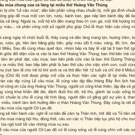
ầu mùa chung của cả làng tại miếu thờ Hoàng Vần Thùng
n bị cho “Lễ cầu mùa”, dân bản phân công nhau chuẩn bị, mỗi gia đình chuẩ
 đóng góp để mua một con lợn, rượu, bánh kẹo, gạo nếp làm bánh dày để là
ủa cả làng; Ngoài ra, mỗi hộ khi đến mang theo 01 con gà, một thẻ hương tr
ấy màu... và phân công một số người phụ giúp Chủ lễ thực hiện các công vi
i sáng ngày tổ chức buổi lễ, thầy cúng và dân làng mang lợn, hương trầm, b
o, rượu, gà, tiền làm bằng giấy bản, giấy màu (đủ 5 màu: vàng, đỏ, tím, đe
i Miếu. Sau đó cùng nhau quét dọn, nhóm bếp và bày lễ vật tại 5 ban thờ (
nh giữa đối diện cửa ra vào là ban thờ Hoàng Vần Thùng; ban thờ bên trái cử
 làm ăn phát đạt, cầu mùa; ban bên phải cửa vào là ban thờ Dương Thông
p ra miếu thờ; ban tiếp bên phải là ban thờ cầu cho việc sinh con; cuối cùn
ụ (nơi làm lễ cho trẻ từ khi sinh ra và thờ đến hết 12 tuổi và chỉ thờ ở Miếu
ng (Chủ lễ) mới được phép mở cửa và thực hiện các nghi lễ tại miếu H
vào các dịp cúng Lễ cầu mùa, lễ cúng vào dịp đầu tháng Bảy Âm lịch hà
hớ công ơn của ông Hoàng Vần Thùng, người có công khai thiên, lập địa và g
ng vùng khai khẩn đất đai, đánh đuổi thú dữ, kẻ thù, giành lại cuộc sống b
hí chuẩn bị cho lễ cúng rất tĩnh lặng, người dân cố gắng giữ sự yên ả, than
 miếu, tránh làm ảnh hưởng đến vị thần Hoàng Vần Thùng. Đây cũng là nét đ
cầu mùa của người Cờ Lao đỏ.
ng sẽ tiến hành các nghi lễ cơ bản để cảm tạ Thần linh, trời đất và Tổ tiên n
cho mùa màng bội thu, đồng thời, cầu xin các vị Thần tiếp tục phù hộ cho mư
, lúa ngô tươi tốt vào những mùa vụ sau.
ễ cầu mùa của người Cờ Lao đỏ có lễ cúng sống và lễ cúng chín với các co
à.