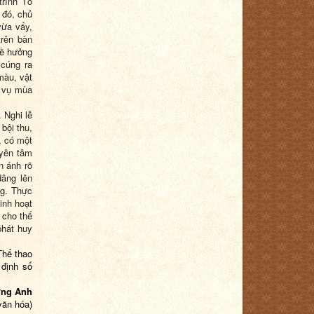
trình Tổ
 đó, chủ
vừa vẩy,
trên bàn
về hưởng
 cúng ra
màu, vật
, vụ mùa
 Nghi lễ
bội thu,
, có một
 yên tâm
n ánh rõ
dâng lên
ng. Thực
inh hoạt
 cho thế
phát huy
Thể thao
định số
ng Anh
văn hóa)