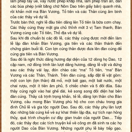
làm phép tẩy uế, vẩy nước phép khắp nhà, làm phép trấn an, dán
các bùa phép (viết bằng chữ Nôm Dao trên giấy bản) quanh nhà,
rồi khấn mời ma Bàn Vương, Tổ tiên và các Thần cùng âm binh
của các thầy về dự lễ.
Trước bàn thờ, nghi lễ đầu tiên dâng lên Tổ tiên là bữa cơm chay.
Các thầy cúng thay mặt gia chủ thỉnh mời 3 vị Tam thanh, Bàn
Vương cùng các Tổ tiên, Thổ địa về dự lễ.
Sau khi đã chuẩn bị các đồ lễ, các thầy cúng được mời đến làm
lễ lập đàn khấn Bàn Vương, gia tiên và các thần thánh đến
chứng giám buổi lễ. Con lợn cúng thần được đưa lên đàn cúng để
cúng gia tiên và Bàn Vương.
Sau đó là nghi thức dâng hương đại diện của 12 dòng họ Dao, 12
cặp nam, nữ đồng trinh lần lượt dâng hương, dâng lễ vật và đứng
sau các thầy vái lạy, đón chào các “ma” Tổ tiên, “ma” Bàn
Vương và các Thần, Thánh. Trên đàn cúng, sắp đặt lễ vật gồm:
một con lợn (lợn thần) đã mổ, một bát gạo, một bát nước, một
chai rượu, một ít tiền âm phủ, 5 chiếc chén và 5 đôi đũa. Sáu
thầy cúng ngồi vào hai ghế dài, kê song song đối diện hai bên
đàn cúng. Thầy cả trịnh trọng khấn, tế lễ, dâng lợn thần cho Bàn
Vương, cầu mong Bàn Vương phù hộ cho con cháu trong gia
đình Chủ lễ và gia tộc người Dao. Sau đó, các thầy phụ lần lượt
đọc những bài cúng kể về sự khai thiên lập địa, sự tích nạn hồng
thủy, quá trình chuyển cư đầy gian truân của người Dao… Tiếp
đó, các thầy đọc các tích truyện kể về công ơn đã sinh ra các họ
người Dao của Bàn Vương. Những người phụ lễ bày tiếp gạo,