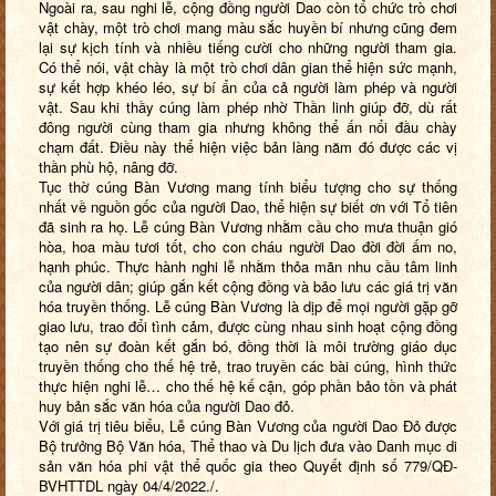
Ngoài ra, sau nghi lễ, cộng đồng người Dao còn tổ chức trò chơi
vật chày, một trò chơi mang màu sắc huyền bí nhưng cũng đem
lại sự kịch tính và nhiều tiếng cười cho những người tham gia.
Có thể nói, vật chày là một trò chơi dân gian thể hiện sức mạnh,
sự kết hợp khéo léo, sự bí ẩn của cả người làm phép và người
vật. Sau khi thầy cúng làm phép nhờ Thần linh giúp đỡ, dù rất
đông người cùng tham gia nhưng không thể ấn nổi đầu chày
chạm đất. Điều này thể hiện việc bản làng năm đó được các vị
thần phù hộ, nâng đỡ.
Tục thờ cúng Bàn Vương mang tính biểu tượng cho sự thống
nhất về nguồn gốc của người Dao, thể hiện sự biết ơn với Tổ tiên
đã sinh ra họ. Lễ cúng Bàn Vương nhằm cầu cho mưa thuận gió
hòa, hoa màu tươi tốt, cho con cháu người Dao đời đời ấm no,
hạnh phúc. Thực hành nghi lễ nhằm thỏa mãn nhu cầu tâm linh
của người dân; giúp gắn kết cộng đồng và bảo lưu các giá trị văn
hóa truyền thống. Lễ cúng Bàn Vương là dịp để mọi người gặp gỡ
giao lưu, trao đổi tình cảm, được cùng nhau sinh hoạt cộng đồng
tạo nên sự đoàn kết gắn bó, đồng thời là môi trường giáo dục
truyền thống cho thế hệ trẻ, trao truyền các bài cúng, hình thức
thực hiện nghi lễ… cho thế hệ kế cận, góp phần bảo tồn và phát
huy bản sắc văn hóa của người Dao đỏ.
Với giá trị tiêu biểu,
Lễ cúng Bàn Vương của người Dao Đỏ
được
Bộ trưởng Bộ Văn hóa, Thể thao và Du lịch đưa vào Danh mục di
sản văn hóa phi vật thể quốc gia theo Quyết định số 779/QĐ-
BVHTTDL ngày 04/4/2022
./.