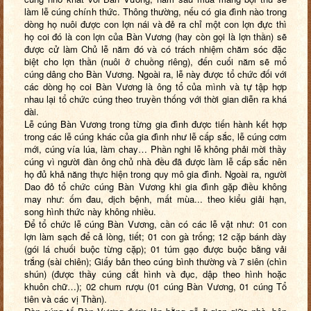
làm lễ cúng chính thức. Thông thường, nếu có gia đình nào trong
dòng họ nuôi được con lợn nái và đẻ ra chỉ một con lợn đực thì
họ coi đó là con lợn của Bàn Vương (hay còn gọi là lợn thần) sẽ
được cử làm Chủ lễ năm đó và có trách nhiệm chăm sóc đặc
biệt cho lợn thần (nuôi ở chuồng riêng), đến cuối năm sẽ mổ
cúng dâng cho Bàn Vương. Ngoài ra, lễ này được tổ chức đối với
các dòng họ coi Bàn Vương là ông tổ của mình và tự tập hợp
nhau lại tổ chức cúng theo truyền thống với thời gian diễn ra khá
dài.
Lễ cúng Bàn Vương trong từng gia đình được tiến hành kết hợp
trong các lễ cúng khác của gia đình như lễ cấp sắc, lễ cúng cơm
mới, cúng vía lúa, làm chay… Phần nghi lễ không phải mời thầy
cúng vì người đàn ông chủ nhà đều đã được làm lễ cấp sắc nên
họ đủ khả năng thực hiện trong quy mô gia đình. Ngoài ra, người
Dao đỏ tổ chức cúng Bàn Vương khi gia đình gặp điều không
may như: ốm đau, dịch bệnh, mất mùa... theo kiểu giải hạn,
song hình thức này không nhiều.
Để tổ chức lễ cúng Bàn Vương, cần có các lễ vật như: 01 con
lợn làm sạch để cả lòng, tiết; 01 con gà trống; 12 cặp bánh dày
(gói lá chuối buộc từng cặp); 01 túm gạo được buộc bằng vải
trắng (sài chiên); Giấy bản theo cúng bình thường và 7 siên (chìn
shún) (được thầy cúng cắt hình và đục, dập theo hình hoặc
khuôn chữ…); 02 chum rượu (01 cúng Bàn Vương, 01 cúng Tổ
tiên và các vị Thần).