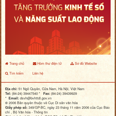
Trang chủ
Hòm thư điện tử
Sơ đồ Website
Tìm kiếm
Liên hệ
Địa chỉ:
51 Ngô Quyền, Cửa Nam, Hà Nội, Việt Nam
Tel:
(84-24) 39447540 *
Fax:
(84-24) 39439929
*
Email:
dsvh@bvhttdl.gov.vn