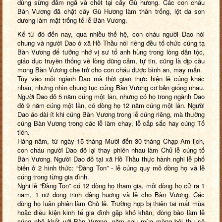
dùng sừng đâm ngã và chết tại cây Gù hương. Các con cháu
Bàn Vương đã chặt cây Gù Hương làm thân trống, lột da sơn
dương làm mặt trống tế lễ Bàn Vương.
Kể từ đó đến nay, qua nhiều thế hệ, con cháu người Dao nói
chung và người Dao ở xã Hồ Thầu nói riêng đều tổ chức cúng tạ
Bàn Vương để tưởng nhớ vị sư tổ anh hùng trong lòng dân tộc,
giáo dục truyền thống về lòng dũng cảm, tự tin, cũng là dịp cầu
mong Bàn Vương che trở cho con cháu được bình an, may mắn.
Tùy vào mỗi ngành Dao mà thời gian thực hiện lễ cúng khác
nhau, nhưng nhìn chung tục cúng Bàn Vương cơ bản giống nhau.
Người Dao đỏ 5 năm cúng một lần, nhưng có họ trong ngành Dao
đỏ 9 năm cúng một lần, có dòng họ 12 năm cúng một lần. Người
Dao áo dài ít khi cúng Bàn Vương trong lễ cúng riêng, mà thường
cúng Bàn Vương trong các lễ làm chay, lễ cấp sắc hay cúng Tổ
tiên.
Hàng năm, từ ngày 15 tháng Mười đến 30 tháng Chạp Âm lịch,
con cháu người Dao đỏ lại thay phiên nhau làm Chủ lễ cúng tổ
Bàn Vương. Người Dao đỏ tại xã Hồ Thầu thực hành nghi lễ phổ
biến ở 2 hình thức: “Đàng Ton” - lễ cúng quy mô dòng họ và lễ
cúng trong từng gia đình.
Nghi lễ “Đàng Ton” có 12 dòng họ tham gia, mỗi dòng họ cử ra 1
nam, 1 nữ đồng trinh dâng huơng và lễ cho Bàn Vương. Các
dòng họ luân phiên làm Chủ lễ. Trường hợp bị thiên tai mất mùa
hoặc điều kiện kinh tế gia đình gặp khó khăn, đồng bào làm lễ
cúng nhỏ khất với Bàn Vương, năm sau mùa màng bội thu sẽ