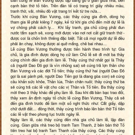
Đàn cúng tế Bàn Vương được lập bằng gỗ ở gian giữa nhà, bên
cạnh bàn thờ tổ tiên. Trên đàn tế có trang trí giấy nhiều màu,
tranh thờ, vải, nhiều đồ vật trang trí kết từ tre nứa…
Trước khi cúng Bàn Vương, các thầy cúng gia đình, dòng họ
tham gia lễ phải kiêng 7 ngày, kể từ khi gia chủ đến mời dự lễ là
vợ chồng phải cách ly... Khi lấy tranh, gia chủ cũng phải đun
nước tắm sạch sẽ, xong mới được vào nơi nơi cất giữ tranh thờ -
được coi là chốn linh thiêng đặc biệt. Tất cả mọi người dự lễ đều
phải ăn chay, không được ai quở mắng, chê bai nhau…
Lễ cúng Bàn Vương thường được tiến hành theo trình tự: Gia
chủ, là gia đình được dòng họ cử làm Chủ lễ sẽ đi mời ba thầy
cúng chính đến gia đình làm lễ. Thầy cúng thứ nhất gọi là Thầy
cả (người Dao Đỏ gọi là vìn nhủng sai) sẽ cúng trả lợn thần cho
Bàn Vương và các đời Tổ tiên; thầy cúng thứ hai (người Dao Đỏ
gọi là sai pành piê, người Dao Tiền gọi là diang gòa con) sẽ cúng
cầu khấn sức khỏe, Thần lúa, Thần chăn nuôi; thầy cúng thứ ba
sẽ cúng trả các lễ vật cho các vị Thần và Tổ tiên. Ba thầy cúng
mời theo 3 thầy khác để phụ làm lễ. Sau khi đã bàn bạc trao đổi,
thầy xem ấn định ngày tổ chức lễ cúng Bàn Vương, Thầy cả sẽ
đến gia đình trước để làm một số nghi thức như: Cắt giấy, dập
chữ dưới đất… đồng thời, thầy cúng trình báo lên bàn thờ Tổ tiên
các lễ vật theo phong tục trước ngày lễ.
Ngày làm lễ, các thầy cúng đến nhà gia chủ làm lễ, lập đàn
cúng. Gian giữa nhà treo bộ tranh Tam Thanh, 2 bên bàn thờ Tổ
tiên treo hai bộ tranh Tam Thanh của thầy cúng. Các thầy cúng