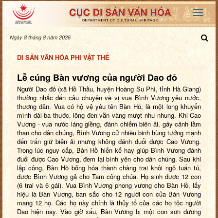
Ngày 8 tháng 8 năm 2026
DI SẢN VĂN HÓA PHI VẬT THỂ
Lễ cúng Bàn vương của người Dao đỏ
Người Dao đỏ (xã Hồ Thầu, huyện Hoàng Su Phì, tỉnh Hà Giang)
thường nhắc đến câu chuyện về vị vua Bình Vương yêu nước,
thương dân. Vua có hộ vệ yêu tên Bàn Hồ, là một long khuyển
mình dài ba thước, lông đen vằn vàng mượt như nhung. Khi Cao
Vương - vua nước láng giềng, đánh chiếm biên ải, gây cảnh lầm
than cho dân chúng, Bình Vương cử nhiều binh hùng tướng mạnh
đến trấn giữ biên ải nhưng không đánh đuổi được Cao Vương.
Trong lúc nguy cấp, Bàn Hồ hiến kế hay giúp Bình Vương đánh
đuổi được Cao Vương, đem lại bình yên cho dân chúng. Sau khi
lập công, Bàn Hồ bỗng hóa thành chàng trai khôi ngô tuấn tú,
được Bình Vương gả cho Tam công chúa. Họ sinh được 12 con
(6 trai và 6 gái). Vua Bình Vương phong vương cho Bàn Hồ, lấy
hiệu là Bàn Vương, ban sắc cho 12 người con của Bàn Vương
mang 12 họ. Các họ này chính là thủy tổ của các họ tộc người
Dao hiện nay. Vào giờ xấu, Bàn Vương bị một con sơn dương