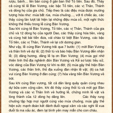
rượu, bánh… lên bàn cúng ở gần ban thờ Tổ tiên. Sau đó, Thầy
cả cúng tế lễ Bàn Vương, các bậc Tổ tiên, các vị Thần, Thánh
và dòng họ của gia chủ. Tiếp theo là các điệu múa được mường
tượng hóa như: múa bắt rùa, múa chuông…, với 6 chiếc áo, các
thầy cúng lần lượt tái hiện lại những điệu múa cổ, một nghi thức
không thể thiếu trong lễ cúng Bàn Vương.
Sau khi cúng tế Bàn Vương, Tổ tiên, các vị Thần, Thánh của gia
chủ và 12 dòng họ của người Dao, các thầy cúng hóa tiền, vàng
và cùng hát bài tiễn đưa, vái chào từ biệt Bàn Vương, các bậc
Tổ tiên, các vị Thần, Thánh về lại cõi dương gian.
Như vậy, lễ cúng Bàn Vương trải qua 7 bước: (1) mời Bàn Vương
và thần linh về dự lễ; (2) thổi tù và báo hiệu Bàn Vương đến nhận
lễ; (3) dâng hương, dâng lễ tạ ơn Bàn Vương; (4) múa gọi nhờ
thiên linh thổ địa nghênh đón Bàn Vương và Kể sơ lược tiểu sử,
vóc dáng của Bàn Vương từ khi ra đời; (5) múa gậy thể hiện Bàn
Vương, các thần linh, thổ địa xuống đàn nhận lễ vật; (6) ca hát
vui cùng Bàn Vương ở đàn cúng; (7) hóa vàng tiễn Bàn Vương về
trời.
Sau khi cúng Bàn vương, tất cả dân làng quây quần cùng nhau
dự bữa cơm cộng cảm. khi đó thầy cúng thổi tù và mời gọi Bàn
Vương và các vị Thần linh về hưởng lễ, chứng minh lễ vật và
lòng thành của 12 dòng họ dâng lên. Các thầy rung
chuông tập hợp mọi người cúng vào múa chuông, múa gậy thể
hiện sức mạnh đoàn kết đánh đuổi ngoại xâm và các nghi lễ xua
đuổi tà ma xấu ác, đem lại bình yên may mắn cho con cháu.