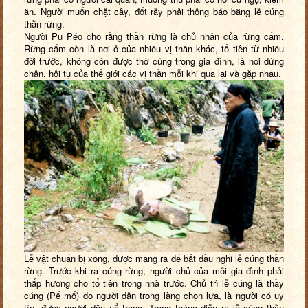
ăn. Người muốn chặt cây, đốt rẫy phải thông báo bằng lễ cúng
thần rừng.
Người Pu Péo cho rằng thần rừng là chủ nhân của rừng cấm.
Rừng cấm còn là nơi ở của nhiều vị thần khác, tổ tiên từ nhiều
đời trước, không còn được thờ cúng trong gia đình, là nơi dừng
chân, hội tụ của thế giới các vị thần mỗi khi qua lại và gặp nhau.
Lễ vật chuẩn bị xong, được mang ra để bắt đầu nghi lễ cúng thần
rừng. Trước khi ra cúng rừng, người chủ của mỗi gia đình phải
thắp hương cho tổ tiên trong nhà trước. Chủ trì lễ cúng là thầy
cúng (Pế mổ) do người dân trong làng chọn lựa, là người có uy
tín, được người dân nể trọng. Trong tháng diễn ra lễ cúng thần