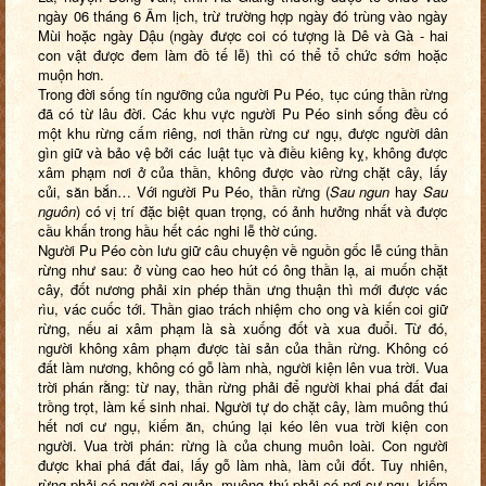
ngày 06 tháng 6 Âm lịch, trừ trường hợp ngày đó trùng vào ngày
Mùi hoặc ngày Dậu (ngày được coi có tượng là Dê và Gà - hai
con vật được đem làm đồ tế lễ) thì có thể tổ chức sớm hoặc
muộn hơn.
Trong đời sống tín ngưỡng của người Pu Péo, tục cúng thần rừng
đã có từ lâu đời. Các khu vực người Pu Péo sinh sống đều có
một khu rừng cấm riêng, nơi thần rừng cư ngụ, được người dân
gìn giữ và bảo vệ bởi các luật tục và điều kiêng kỵ, không được
xâm phạm nơi ở của thần, không được vào rừng chặt cây, lấy
củi, săn bắn… Với người Pu Péo, thần rừng (
Sau ngun
hay
Sau
nguôn
) có vị trí đặc biệt quan trọng, có ảnh hưởng nhất và được
cầu khấn trong hầu hết các nghi lễ thờ cúng.
Người Pu Péo còn lưu giữ câu chuyện về nguồn gốc lễ cúng thần
rừng như sau: ở vùng cao heo hút có ông thần lạ, ai muốn chặt
cây, đốt nương phải xin phép thần ưng thuận thì mới được vác
rìu, vác cuốc tới. Thần giao trách nhiệm cho ong và kiến coi giữ
rừng, nếu ai xâm phạm là sà xuống đốt và xua đuổi. Từ đó,
người không xâm phạm được tài sản của thần rừng. Không có
đất làm nương, không có gỗ làm nhà, người kiện lên vua trời. Vua
trời phán rằng: từ nay, thần rừng phải để người khai phá đất đai
trồng trọt, làm kế sinh nhai. Người tự do chặt cây, làm muông thú
hết nơi cư ngụ, kiếm ăn, chúng lại kéo lên vua trời kiện con
người. Vua trời phán: rừng là của chung muôn loài. Con người
được khai phá đất đai, lấy gỗ làm nhà, làm củi đốt. Tuy nhiên,
rừng phải có người cai quản, muông thú phải có nơi cư ngụ, kiếm