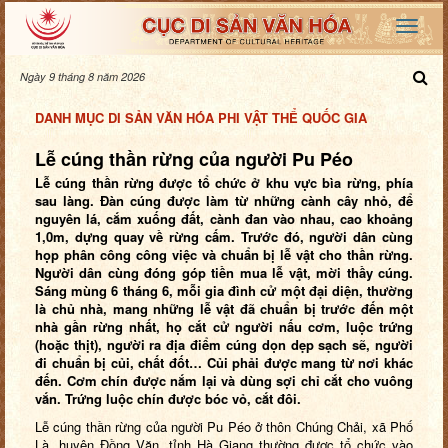
Ngày 9 tháng 8 năm 2026
DANH MỤC DI SẢN VĂN HÓA PHI VẬT THỂ QUỐC GIA
Lễ cúng thần rừng của người Pu Péo
Lễ cúng thần rừng được tổ chức ở khu vực bìa rừng, phía
sau làng. Đàn cúng được làm từ những cành cây nhỏ, để
nguyên lá, cắm xuống đất, cành đan vào nhau, cao khoảng
1,0m, dựng quay về rừng cấm. Trước đó, người dân cùng
họp phân công công việc và chuẩn bị lễ vật cho thần rừng.
Người dân cùng đóng góp tiền mua lễ vật, mời thầy cúng.
Sáng mùng 6 tháng 6, mỗi gia đình cử một đại diện, thường
là chủ nhà, mang những lễ vật đã chuẩn bị trước đến một
nhà gần rừng nhất, họ cắt cử người nấu cơm, luộc trứng
(hoặc thịt), người ra địa điểm cúng dọn dẹp sạch sẽ, người
đi chuẩn bị củi, chất đốt… Củi phải được mang từ nơi khác
đến. Cơm chín được nắm lại và dùng sợi chỉ cắt cho vuông
vắn. Trứng luộc chín được bóc vỏ, cắt đôi.
Lễ cúng thần rừng của người Pu Péo ở thôn Chúng Chải, xã Phố
Là, huyện Đồng Văn, tỉnh Hà Giang thường được tổ chức vào