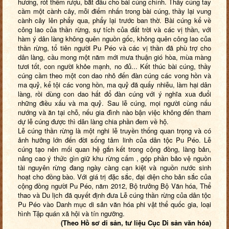
hương, rót thêm rượu, bắt đầu cho bài cúng chính. Thầy cúng tay
cầm một cành cây, mỗi điểm nhấn trong bài cúng, thầy lại vung
cành cây lên phẩy qua, phẩy lại trước ban thờ. Bài cúng kể về
công lao của thần rừng, sự tích của đất trời và các vị thần, với
hàm ý dân làng không quên nguồn gốc, không quên công lao của
thần rừng, tổ tiên người Pu Péo và các vị thần đã phù trợ cho
dân làng, cầu mong một năm mới mưa thuận gió hòa, mùa màng
tươi tốt, con người khỏe mạnh, no đủ... Kết thúc bài cúng, thầy
cúng cầm theo một con dao nhỏ đến đàn cúng các vong hồn và
ma quỷ, kể tội các vong hồn, ma quỷ đã quấy nhiễu, làm hại dân
làng, rồi dùng con dao hất đổ đàn cúng với ý nghĩa xua đuổi
những điều xấu và ma quỷ. Sau lễ cúng, mọi người cùng nấu
nướng và ăn tại chỗ, nếu gia đình nào bận việc không đến tham
dự lễ cúng được thì dân làng chia phần đem về hộ.
Lễ cúng thần rừng là một nghi lễ truyền thống quan trọng và có
ảnh hưởng lớn đến đời sống tâm linh của dân tộc Pu Péo. Lễ
cúng tạo nên mối quan hệ gắn kết trong cộng đồng, làng bản,
nâng cao ý thức gìn giữ khu rừng cấm , góp phần bảo vệ nguồn
tài nguyên rừng đang ngày càng cạn kiệt và nguồn nước sinh
hoạt cho đồng bào. Với giá trị đặc sắc, đại diện cho bản sắc của
cộng đồng người Pu Péo, năm 2012, Bộ trưởng Bộ Văn hóa, Thể
thao và Du lịch đã quyết định đưa Lễ cúng thần rừng của dân tộc
Pu Péo vào Danh mục di sản văn hóa phi vật thể quốc gia, loại
hình Tập quán xã hội và tín ngưỡng.
(Theo Hồ sơ di sản, tư liệu Cục Di sản văn hóa)