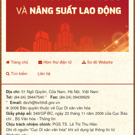
Trang chủ
Hòm thư điện tử
Sơ đồ Website
Tìm kiếm
Liên hệ
Địa chỉ:
51 Ngô Quyền, Cửa Nam, Hà Nội, Việt Nam
Tel:
(84-24) 39447540 *
Fax:
(84-24) 39439929
*
Email:
dsvh@bvhttdl.gov.vn
©
2006 Bản quyền thuộc về Cục Di sản văn hóa
Giấy phép số:
349/GP-BC, ngày 23 tháng 11 năm 2006 của Cục Báo
chí , Bộ Văn hóa - Thông tin