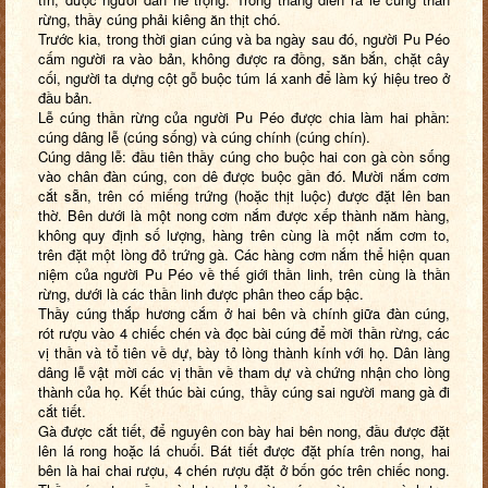
rừng, thầy cúng phải kiêng ăn thịt chó.
Trước kia, trong thời gian cúng và ba ngày sau đó, người Pu Péo
cấm người ra vào bản, không được ra đồng, săn bắn, chặt cây
cối, người ta dựng cột gỗ buộc túm lá xanh để làm ký hiệu treo ở
đầu bản.
Lễ cúng thần rừng của người Pu Péo được chia làm hai phần:
cúng dâng lễ (cúng sống) và cúng chính (cúng chín).
Cúng dâng lễ: đầu tiên thầy cúng cho buộc hai con gà còn sống
vào chân đàn cúng, con dê được buộc gần đó. Mười nắm cơm
cắt sẵn, trên có miếng trứng (hoặc thịt luộc) được đặt lên ban
thờ. Bên dưới là một nong cơm nắm được xếp thành năm hàng,
không quy định số lượng, hàng trên cùng là một nắm cơm to,
trên đặt một lòng đỏ trứng gà. Các hàng cơm nắm thể hiện quan
niệm của người Pu Péo về thế giới thần linh, trên cùng là thần
rừng, dưới là các thần linh được phân theo cấp bậc.
Thầy cúng thắp hương cắm ở hai bên và chính giữa đàn cúng,
rót rượu vào 4 chiếc chén và đọc bài cúng để mời thần rừng, các
vị thần và tổ tiên về dự, bày tỏ lòng thành kính với họ. Dân làng
dâng lễ vật mời các vị thần về tham dự và chứng nhận cho lòng
thành của họ. Kết thúc bài cúng, thầy cúng sai người mang gà đi
cắt tiết.
Gà được cắt tiết, để nguyên con bày hai bên nong, đầu được đặt
lên lá rong hoặc lá chuối. Bát tiết được đặt phía trên nong, hai
bên là hai chai rượu, 4 chén rượu đặt ở bốn góc trên chiếc nong.