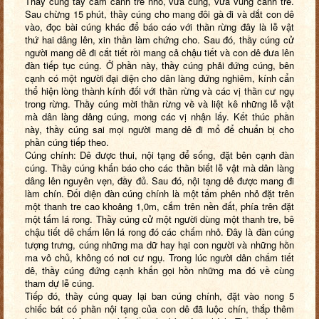
Thầy cúng tay cầm cành tre nhỏ, vừa cúng, vừa vung cành tre.
Sau chừng 15 phút, thầy cúng cho mang đôi gà đi và dắt con dê
vào, đọc bài cúng khác để báo cáo với thần rừng đây là lễ vật
thứ hai dâng lên, xin thần làm chứng cho. Sau đó, thầy cúng cử
người mang dê đi cắt tiết rồi mang cả chậu tiết và con dê đưa lên
đàn tiếp tục cúng. Ở phần này, thầy cúng phải đứng cúng, bên
cạnh có một người đại diện cho dân làng đứng nghiêm, kính cẩn
thể hiện lòng thành kính đối với thần rừng và các vị thần cư ngụ
trong rừng. Thầy cúng mời thần rừng về và liệt kê những lễ vật
mà dân làng dâng cúng, mong các vị nhận lấy. Kết thúc phần
này, thầy cúng sai mọi người mang dê đi mổ để chuẩn bị cho
phần cúng tiếp theo.
Cúng chính: Dê được thui, nội tạng để sống, đặt bên cạnh đàn
cúng. Thầy cúng khấn báo cho các thần biết lễ vật mà dân làng
dâng lên nguyên vẹn, đầy đủ. Sau đó, nội tạng dê được mang đi
làm chín. Đối diện đàn cúng chính là một tấm phên nhỏ đặt trên
một thanh tre cao khoảng 1,0m, cắm trên nền đất, phía trên đặt
một tấm lá rong. Thầy cúng cử một người dùng một thanh tre, bê
chậu tiết dê chấm lên lá rong đó các chấm nhỏ. Đây là đàn cúng
tượng trưng, cúng những ma dữ hay hại con người và những hồn
ma vô chủ, không có nơi cư ngụ. Trong lúc người dân chấm tiết
dê, thầy cúng đứng cạnh khấn gọi hồn những ma đó về cùng
tham dự lễ cúng.
Tiếp đó, thầy cúng quay lại ban cúng chính, đặt vào nong 5
chiếc bát có phần nội tạng của con dê đã luộc chín, thắp thêm