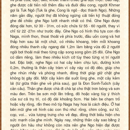
ghe được cải tiến nối thêm đầu và đuôi đều cong, người Khmer
gọi là Tuk Ngô (Tuk là ghe, Cong là ngô - đọc thành Ngo). Những
năm gần đây, người thợ đã không ngừng cải tiến kỹ thuật đóng
ghe để chiếc ghe Ngo lướt nhanh nhất có thể.
G
he Ngo được
đóng dài hơn, từ 30
-
31m, có sức chứa từ 55
-
60 người, thay vì
chỉ từ 22
-27m như trước đây. Ghe Ngo có hình thù tựa con rắn
Naga, mình thon, thoai thoải về phía trước, đầu uốn cong và hơi
thấp hơn sau lái một chút
,
có nhiều khoang, trên mỗi khoang
đóng nhiều thanh cây ngang dài 1,2m làm băng
vừa đủ 2 người
ngồi bơi thoải mái theo từng cặp song song gồm 25 đôi. Ghe Ngo
có dầm riêng, làm theo nhiều kích cỡ tùy theo từng vị trí người
bơi. Đặc biệt, nghe Ngo có hai cây kềm chịu lực, đường kính
0,2m, thường là thân cây tràm vì cây này có độ dẻo, giúp cho
ghe nhún nhảy và phóng nhanh, đồng thời giúp giữ chặt ghe
không bị gãy đôi. Một cây kềm dài suốt lòng ghe, một cây kềm
lái (từ giữa thân ghe về phía sau), gọi là Đon Sonh-Tuôch (cây
cần câu). Thân ghe được chà đi chà lại cho thật trơn bóng và sơn
màu đen. Trên be sơn một lằn trắng, đỏ hoặc vàng tùy ý thích
của sư cả trụ trì, có độ dài khoảng 5cm. Hai bên be chạm trổ
hoặc vảy rồng, rắn theo mô típ Naga hay hoa lá cách điệu. Ở hai
bên mũi ghe vẽ hình các con thú như:
r
ồng, chim
c
ông,
s
ư tử,
c
ọp,
v
oi... vừa tượng trưng cho vẻ đẹp, đồng thời biểu hiện cho
sức mạnh của ghe mình. Ngày nay, những thân cây sao bằng 2
người ôm hầu như không còn nữa nên ghe Ngo hiện đại được