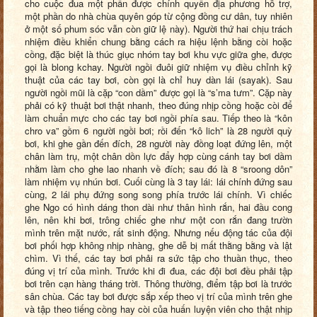
cho cuộc đua một phần được chính quyền địa phương hỗ trợ,
một phần do nhà chùa quyên góp từ cộng đồng cư dân, tuy nhiên
ở một số phum sóc vẫn còn giữ lệ này). Người thứ hai chịu trách
nhiệm điều khiển chung bằng cách ra hiệu lệnh bằng còi hoặc
cồng, đặc biệt là thúc giục nhóm tay bơi khu vực giữa ghe, được
gọi là blong kchay. Người ngồi đuôi giữ nhiệm vụ điều chỉnh kỹ
thuật của các tay bơi, còn gọi là chỉ huy dàn lái (sayak). Sau
người ngồi mũi là cặp “con dầm” được gọi là “s’ma tưm”. Cặp này
phải có kỹ thuật bơi thật nhanh, theo đúng nhịp cồng hoặc còi để
làm chuẩn mực cho các tay bơi ngồi phía sau. Tiếp theo là “kôn
chro va” gồm 6 người ngồi bơi; rồi đến “kô lich” là 28 người quỳ
bơi, khi ghe gần đến đích, 28 người này đồng loạt đứng lên, một
chân làm trụ, một chân dồn lực đẩy hợp cùng cánh tay bơi dầm
nhằm làm cho ghe lao nhanh về đích; sau đó là 8 “sroong dôn”
làm nhiệm vụ nhún bơi. Cuối cùng là 3 tay lái:
l
ái chính đứng sau
cùng, 2 lái phụ đứng song song phía trước lái chính. Vì chiếc
ghe
N
go có hình dáng thon dài như thân hình rắn, hai đầu cong
lên, nên khi bơi, trông chiếc ghe như một con rắn đang trườn
mình trên mặt nước, rất sinh động. Nhưng nếu động tác của đội
bơi phối hợp không nhịp nhàng, ghe dễ bị mất thằng bằng và lật
chìm. Vì thế, các tay bơi phải ra sức tập cho thuần thục, theo
đúng vị trí của mình. Trước khi đi đua, các đội bơi đều phải tập
bơi trên cạn hàng tháng trời. Thông thường, điểm tập bơi là trước
sân chùa. Các tay bơi được sắp xếp theo vị trí của mình trên ghe
và tập theo tiếng cồng hay còi của huấn luyện viên cho thật nhịp