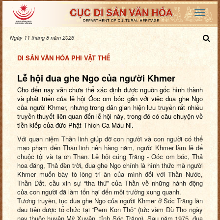
Ngày 11 tháng 8 năm 2026
DI SẢN VĂN HÓA PHI VẬT THỂ
Lễ hội đua ghe Ngo của người Khmer
Cho đến nay vẫn chưa thể xác định được nguồn gốc hình thành
và phát triển của lễ hội Óoc om bóc gắn với việc đua ghe Ngo
của người Khmer, nhưng trong dân gian hiện lưu truyền rất nhiều
truyền thuyết liên quan đến lễ hội này, trong đó có câu chuyện về
tiền kiếp của đức Phật Thích Ca Mâu Ni.
Với quan niệm
T
hần linh giúp đỡ con người và con người có thể
mạo phạm đến
T
hần linh nên hàng năm, người Khmer làm lễ để
chuộc tội và tạ ơn
T
hần. Lễ hội cúng Trăng - Oóc om bóc, Thả
hoa đăng, Thả đèn trời, đua ghe Ngo chính là hình thức mà người
Khmer muốn bày tỏ lòng tri ân của mình đối với Thần Nước,
Thần Đất, cầu xin sự “tha thứ” của Thần về những hành động
của con người đã làm tổn hại đến môi trường xung quanh.
Tương truyền, tục đua ghe Ngo của người Khmer ở Sóc Trăng lần
đầu tiên được tổ chức tại “Pem Kon Thô”
(
tức vàm Dù Tho ngày
nay thuộc huyện Mỹ Xuyên, tỉnh Sóc Trăng
)
. Sau năm 1975, đua