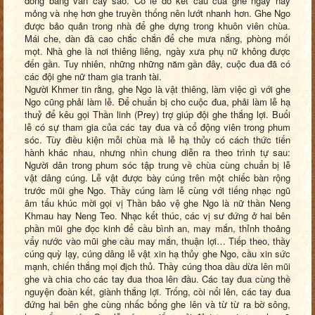
đóng bằng ván cây sao. Có lẽ do kết cấu của ghe ngày nay
mỏng và nhẹ hơn ghe truyền thống nên lướt nhanh hơn. Ghe Ngo
được bảo quản trong nhà để ghe dựng trong khuôn viên chùa.
Mái che, dàn đà cao chắc chắn để che mưa nắng, phòng mối
mọt. Nhà ghe là nơi thiêng liêng, ngày xưa phụ nữ không được
đến gần. Tuy nhiên, những những năm gần đây, cuộc đua đã có
các đội ghe nữ tham gia tranh tài.
Người Khmer tin rằng, ghe Ngo là vật thiêng, làm việc gì với ghe
N
go cũng phải làm lễ. Để chuẩn bị cho cuộc đua, phải làm lễ hạ
thuỷ để kêu gọi
T
hần linh (
P
rey) trợ giúp đội ghe thắng lợi. Buổi
lễ có sự tham gia của các tay đua và cổ động viên trong phum
sóc. Tùy điều kiện mỗi chùa mà lễ hạ thủy có cách thức tiến
hành khác nhau
,
nhưng nhìn chung diễn ra theo trình tự sau:
Người dân trong phum sóc tập trung về chùa cùng chuẩn bị lễ
vật dâng cúng. Lễ vật được bày cúng trên một chiếc bàn rộng
trước mũi ghe Ngo. Thầy cúng làm lễ cùng với tiếng nhạc ngũ
âm tấu khúc mời gọi vị
T
hần bảo vệ ghe
N
go là nữ thần Neng
Khmau hay Neng Teo. Nhạc kết thúc, các vị sư đứng ở hai bên
phần mũi ghe đọc kinh để cầu bình an, may mắn, thỉnh thoảng
vẩy nước vào mũi ghe cầu may mắ
n
, thuận lợi… Tiếp theo, thầy
cúng quỳ lạy, cúng dâng lễ vật xin hạ thủy ghe
N
go, cầu xin sức
mạnh, chiến thắng mọi địch thủ. Thầy cúng thoa dầu dừa lên mũi
ghe và chia cho các tay đua thoa lên đầu. Các tay đua cùng thề
nguyện đoàn kết
,
giành thắng lợi. Trống, còi nổi lên, các tay đua
đứng hai bên ghe cùng nhấc bổng ghe lên và từ từ ra bờ sông,