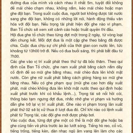
đường đua của mình và cách nhau ít nhất 5m, tuyệt đối không
để mái chèo chạm nhau, không nắm, kéo mái chèo hoặc mạn
ghe đội bạn. Trong suốt cuộc đua, người bơi không được tát nước
sang ghe đội bạn, không có những lời nói, hành động thiếu văn
hóa với đội bạn. Nếu trọng tài phát hiện đội ghe nào vi phạm,
Ban Tổ chức sẽ xem xét cảnh cáo hoặc truất quyền thi đấu.
Hội đua ghe tổ chức theo từng đợt một trong 2 ngày, từ vòng loại
đến chung kết. Mỗi đợt đua là một cặp ghe theo bảng đã được
chia. Cuộc đua chịu sự chi phối của thời gian con nước lên, tức
khoảng từ 13
h
00 trở đi. Nếu có đua buổi sáng, thì phải bắt đầu từ
7
h
30.
Các ghe vào vị trí xuất phát theo thứ tự đã bốc thăm. Theo qui
định của Ban Tổ chức, ghe nam xuất phát bằng cách nắm dây
cố định để so mũi ghe bằng nhau, mái chèo đưa lên khỏi mặt
nước. Còn ghe nữ xuất phát bằng cách gióng hàng so mũi ghe
bằng nhau. Nếu có ghe phạm quy (mũi ghe cao hơn dây xuất
phát, mái chèo không đưa lên khỏi mặt nước theo qui định hoặc
xuất phát trước khi có khẩu lệnh...), Trọng tài sẽ nổi hồi còi,
thông báo tạm ngưng đợt đua, nhắc nhở ghe vi phạm và hướng
dẫn ghe trở lại vị trí xuất phát. Ghe nào vi phạm trong lần xuất
phát thứ 02 sẽ bị xử thua ở lượt đua đó. Chỉ khi nào có lệnh xuất
phát từ Trọng tài, các đội ghe mới được phép bơi.
Vào cuộc đua, từng đợt ghe một có thể là một đôi ghe hoặc ba
ghe cùng tiến về phía trước ào ào lướt sóng. Tiếng hò reo, cổ vũ,
tiếng trống, tiếng kèn, dàn nhạc ngũ âm vang lên làm cho các