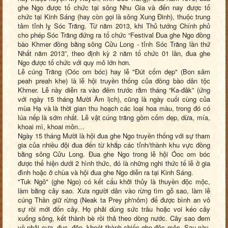
ghe Ngo được tổ chức tại sông Nhu Gia
và đến nay
được tổ
chức tại Kinh Sáng
(
hay còn gọi là sông Xung Đinh
)
, thuộc trung
tâm tỉnh lỵ Sóc Trăng. Từ năm 2013, khi Thủ tướng Chính phủ
cho phép Sóc Trăng đứng ra tổ chức “Festival Đua ghe Ngo đồng
bào Khmer đồng bằng sông Cửu Long - tỉnh Sóc Trăng lần thứ
N
hất năm 2013”, theo định kỳ 2 năm tổ chức 01 lần, đua ghe
Ngo được tổ chức với quy mô lớn hơn.
Lễ cúng Trăng (Oóc om bóc) hay lễ "Đút cốm dẹp" (Bon sâm
peah preah khe) là lễ hội truyền thống của đồng bào dân tộc
Khmer. Lễ này diễn ra vào đêm trước rằm tháng “Ka-đâk” (ứng
với ngày 15
tháng Mười
Âm lịch), cũng là ngày cuối cùng của
mùa
H
ạ và là thời gian thu hoạch các loại hoa màu, trong đó có
lúa nếp là sớm nhất. Lễ vật cúng trăng gồm cốm dẹp, dừa, mía,
khoai mì, khoai môn…
Ngày 15
tháng Mười
là hội đua ghe Ngo truyền thống với sự tham
gia của nhiều đội đua đến từ khắp các tỉnh/thành khu vực
đ
ồng
bằng sông Cửu Long. Đua ghe Ngo trong lễ hội Óoc om bóc
được thể hiện dưới 2 hình thức, đó là những nghi thức tế lễ ở gia
đình hoặc ở chùa và hội đua ghe Ngo diễn ra tại Kinh Sáng.
"Tuk Ngô" (ghe Ngo) có kết cấu khởi thủy là thuyền độc mộc,
làm bằng cây sao. Xưa người dân vào rừng tìm gỗ sao, làm lễ
cúng
T
hần giữ rừng (Neak ta Prey ph'nôm) để được bình an vô
sự rồi mới đốn cây. Họ phải dùng sức trâu hoặc voi kéo cây
xuống sông, kết thành bè rồi thả theo dòng nước. Cây sao đem
về phải cưa, đục, đẽo, khoét thành chiếc ghe độc mộc. Sau này,