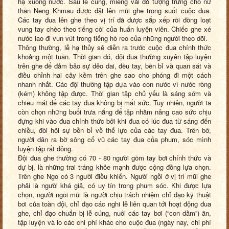
hạ xuống nước. Sau lễ cúng, miếng vải đỏ tượng trưng cho nữ
thần Neng Khmau được đặt lên mũi ghe trong suốt cuộc đua.
Các tay đua lên ghe theo vị trí đã được sắp xếp rồi đồng loạt
vung tay chèo theo tiếng còi của huấn luyện viên. Chiếc ghe xé
nước lao đi vun vút trong tiếng hò reo của những người theo dõi.
Thông thường, lễ hạ thủy sẽ diễn ra trước cuộc đua chính thức
khoảng một tuần. Thời gian đó, đội đua thường xuyên tập luyện
trên ghe để đảm bảo sự dẻo dai, đều tay, bền bỉ và quan sát và
điều chỉnh hai cây kềm trên ghe sao cho phóng đi một cách
nhanh nhất. Các đội thường tập dựa vào con nước vì nước ròng
(kém) không tập được. Thời gian tập chủ yếu là sáng sớm và
chiều mát để các tay đua không bị mất sức. Tuy nhiên, người ta
còn chọn những buổi trưa nắng để tập nhằm nâng cao sức chịu
đựng khi vào đua chính thức bởi khi đua có lúc đua từ sáng đến
chiều, đòi hỏi sự bền bỉ về thể lực của các tay đua. Trên bờ,
người dân ra bờ sông cổ vũ các tay đua của phum, sóc mình
luyện tập rất đông.
Đội đua ghe thường có 70 - 80 người gồm tay bơi chính thức và
dự bị, là những trai tráng khỏe mạnh được cộng đồng lựa chọn.
Trên ghe Ngo có 3 người điều khiển. Người ngồi ở vị trí mũi ghe
phải là người khá giả, có uy tín trong phum sóc. Khi được lựa
chọn, người ngồi mũi là người chịu trách nhiệm chỉ đạo kỹ thuật
bơi của toàn đội, chỉ đạo các nghi lễ liên quan tới hoạt động đua
ghe, chỉ đạo chuẩn bị lễ cúng, nuôi các tay bơi (“con dầm”) ăn,
tập luyện và lo các chi phí khác cho cuộc đua (ngày nay, chi phí