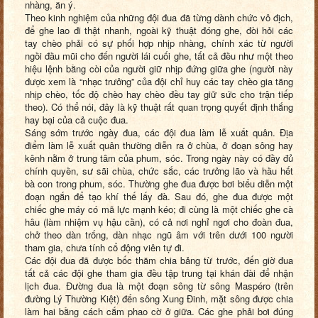
nhàng, ăn ý.
Theo kinh nghiệm của những đội đua đã từng dành chức vô địch,
để ghe lao đi thật nhanh, ngoài kỹ thuật đóng ghe, đòi hỏi các
tay chèo phải có sự phối hợp nhịp nhàng, chính xác từ người
ngồi đầu mũi cho đến người lái cuối ghe, tất cả đều như một theo
hiệu lệnh bằng còi của người giữ nhịp đứng giữa ghe (người này
được xem là “nhạc trưởng” của đội chỉ huy các tay chèo gia tăng
nhịp chèo, tốc độ chèo hay chèo đều tay giữ sức cho trận tiếp
theo). Có thể nói, đây là kỹ thuật rất quan trọng quyết định thắng
hay bại của cả cuộc đua.
Sáng sớm trước ngày đua, các đội đua làm lễ xuất quân. Địa
điểm làm lễ xuất quân thường diễn ra ở chùa, ở đoạn sông hay
kênh nằm ở trung tâm của phum, sóc. Trong ngày này có đầy đủ
chính quyền, sư sãi chùa, chức sắc, các trưởng lão và hầu hết
bà con trong phum, sóc. Thường ghe đua được bơi biểu diễn một
đoạn ngắn để tạo khí thế lấy đà. Sau đó, ghe đua được một
chiếc ghe máy có mã lực mạnh kéo; đi cùng là một chiếc ghe cà
hâu (làm nhiệm vụ hậu cần), có cả nơi nghỉ ngơi cho đoàn đua,
chở theo dàn trống, dàn nhạc ngũ âm với trên dưới 100 người
tham gia, chưa tính cổ động viên tự đi.
Các đội đua đã được bốc thăm chia bảng từ trước, đến giờ đua
tất cả các đội ghe tham gia đều tập trung tại khán đài để nhận
lịch đua. Đường đua là một đoạn sông từ sông Maspéro (trên
đường Lý Thường Kiệt) đến sông Xung Đinh, mặt sông được chia
làm hai bằng cách cắm phao cờ ở giữa. Các ghe phải bơi đúng