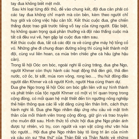
tay đua không biết mệt mỏi.
Sau khi loại từng đối thủ, để vào chung kết, đội đua cần phải có
các tay đua không chỉ mạnh mà còn bền, kèm theo người chỉ
huy giỏi và công việc hậu cần tốt. Kết thúc cuộc đua, ghe chiến
thắng được trao giải trước tiếng vỗ tay của rừng người. Đặc biệt,
họ không quan trọng quá phần thưởng và đội nào thắng cuộc mà
tất cả đều vui vẻ, hẹn gặp lại cuộc đua năm sau.
Kết thúc cuộc đua, tất cả các đội ra về cùng ghe máy hộ tống cổ
vũ. Những ghe đi chung đoạn đường sông thì cùng kết thành một
đội, cùng vui liên hoan, ca múa trên chiếc ghe cà hâu (ghe hậu
cần).
Trong lễ hội Oóc om bóc, ngoài nghi lễ cúng trăng, đua ghe
N
go,
người Khmer còn thực hành các hoạt động thả đèn gió, thả đèn
nước, cờ ốc, bi sắt, múa rom vông, rong leo…, thu hút đông đảo
người dân Khmer và cả người Kinh, người Hoa cùng tham dự.
Đua ghe
N
go trong lễ hội Oóc om bóc
gắn liền với sự hình thành
và phát triển của tộc
người Khmer có một vị trí quan trọng trong
cộng đồng, có mối quan hệ mật thiết đến tín ngưỡng nông nghiệp
thể hiện thông qua các lễ vật dâng cúng lên
t
hần linh
,
cách thực
hành nghi lễ. Đua ghe Ngo nhằm đáp ứng nhu cầu về mặt tinh
thần của mỗi thành viên trong cộng đồng, giữ gìn và trao truyền
cho muôn đời sau. Hình thức tổ chức hội đua ghe Ngo phản ánh
được tự nhiên, vũ trụ, con người và vạn vật cũng như văn hóa
tộc người... Hội đua ghe Ngo nhằm bày tỏ lòng tri ân của mình
và cầu xin sự “tha thứ” của Thần Đất và Thần Nước về những