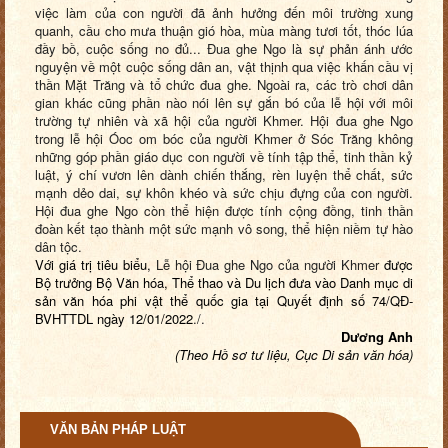
việc làm của con người đã ảnh hưởng đến môi trường xung
quanh, cầu cho mưa thuận gió hòa, mùa màng tươi tốt, thóc lúa
đầy bồ, cuộc sống no đủ...
Đ
ua ghe Ngo là sự phản ánh ước
nguyện về một cuộc sống dân an, vật thịnh qua việc khấn cầu vị
thần Mặt Trăng và tổ chức đua ghe. Ngoài ra, các trò chơi dân
gian khác cũng phần nào nói lên sự gắn bó của lễ hội với môi
trường tự nhiên và xã hội của người Khmer. Hội đua ghe Ngo
trong lễ hội Óoc om bóc của người Khmer ở Sóc Trăng
không
những
góp phần giáo dục con người về tính tập thể, tinh thần kỷ
luật, ý chí vươn lên dành chiến thắng, rèn luyện thể chất, sức
mạnh dẻo dai, sự khôn khéo và sức chịu đựng của con người.
Hội đua ghe Ngo còn thể hiện được tính cộng đồng, tinh thần
đoàn kết tạo thành một sức mạnh vô song, thể hiện niềm tự hào
dân tộc.
Với giá trị tiêu biểu,
Lễ hội Đua ghe
N
go của người Khmer
được
Bộ trưởng Bộ Văn hóa, Thể thao và Du lịch đưa vào Danh mục di
sản văn hóa phi vật thể quốc gia
tại
Quyết định số 74/QĐ-
BVHTTDL ngày 12
/
01
/
2022
./.
Dương Anh
(Theo Hồ sơ tư liệu, Cục Di sản văn hóa)
VĂN BẢN PHÁP LUẬT