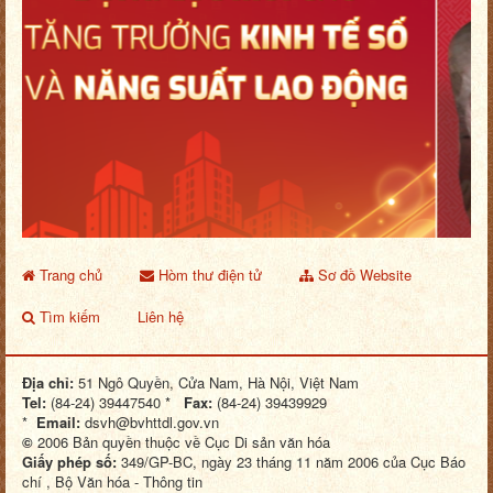
Trang chủ
Hòm thư điện tử
Sơ đồ Website
Tìm kiếm
Liên hệ
Địa chỉ:
51 Ngô Quyền, Cửa Nam, Hà Nội, Việt Nam
Tel:
(84-24) 39447540 *
Fax:
(84-24) 39439929
*
Email:
dsvh@bvhttdl.gov.vn