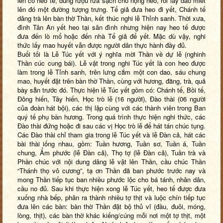
lên cổ heo tế, dùng rượu rửa sạch chỗ nọng heo, rồi lấy dao miết
lên đó một đường tượng trưng. Tể giả đưa heo đi yết, Chánh tế
dâng trà lên bàn thờ Thần, kết thúc nghi lễ Thỉnh sanh. Thời xưa,
đình Tân An yết heo tại sân đình nhưng hiện nay heo tế được
đưa đến lò mổ hoặc đến nhà Tể giả để yết. Mặc dù vậy, nghi
thức lấy mao huyết vẫn được người dân thực hành đầy đủ.
Buổi tối là Lễ Túc yết với ý nghĩa mời Thần về dự lễ (nghinh
Thần cúc cung bái). Lễ vật trong nghi Túc yết là con heo được
làm trong lễ Tỉnh sanh, trên lưng cắm một con dao, sáu chung
mao, huyết đặt trên bàn thờ Thần, cùng với hương, đăng, trà, quả
bày sẵn trước đó. Thực hiện lễ Túc yết gồm có: Chánh tế, Bồi tế,
Đông hiến, Tây hiến, Học trò lễ (16 người), Đào thài (06 người
của đoàn hát bội), các thị lập cùng với các thành viên trong Ban
quý tế phụ bàn hương. Trong quá trình thực hiện nghi thức, các
Đào thài đứng hoặc đi sau các vị Học trò lễ để hát tán chúc tụng.
Các Đào thài chỉ tham gia trong lễ Túc yết và lễ Đàn cả, hát các
bài thài iống nhau, gồm: Tuần hương, Tuần sơ, Tuần á, Tuần
chung, Ẩm phước (lễ Đàn cả), Thọ tợ (lễ Đàn cả), Tuần trà và
Phần chúc với nội dung dâng lễ vật lên Thần, cầu chúc Thần
“Thánh thọ vô cương”, tạ ơn Thần đã ban phước trước nay và
mong Thần tiếp tục ban nhiều phước lộc cho bá tánh, nhân dân,
cầu no đủ. Sau khi thực hiện xong lễ Túc yết, heo tế được đưa
xuống nhà bếp, phân ra thành nhiều tợ thịt và luộc chín tiếp tục
đưa lên các bàn: bàn thờ Thần đặt bộ thủ vĩ (đầu, đuôi, móng,
lòng, thịt), các bàn thờ khác kiếng/cúng mỗi nơi một tợ thịt, một