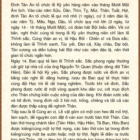
Đình Tân An tổ chức lễ Kỳ yên hàng năm vào tháng Mười Một
Âm lịch. Vào các năm Sửu, Dần, Thìn, Tỵ, Mùi, Thân, Tuất, Hợi,
đình Tân An tổ chức lễ qui mô nhỏ (1 ngày), cứ 3 năm đáo lệ,
các năm Tý, Mão, Ngọ, Dậu, tổ chức quy mô lớn (3 ngày, từ
ngày 14 - 16 tháng Mười Một), có đoàn hát Bội biểu diễn. Về cơ
bản, nghi thức cúng tế trong lễ Kỳ yên thường niên chỉ làm lễ
Thỉnh sắc, Cúng thần an vị, tế Hậu Bối - Chiến sĩ và Đưa sắc;
không làm lễ Thỉnh sanh, Túc yết, Đàn cả, Xây chầu, Đại bội,
Tôn vương và diễn tuồng hát Bội như các năm đáo lệ, nên thời
gian tổ chức ngắn hơn.
Ngày 14, Ban quý tế làm lễ Thỉnh sắc. Sắc phong ngày thường
cất giữ tại nhà cổ của ông Nguyễn Tri Quan (thuộc dòng dõi Tiền
Hiền). Đến lễ hội Kỳ yên, Sắc phong được rước về đình an vị
bằng các nghi lễ: dâng hương, rượu do Ban quý tế thực hiện
cùng đội Học trò lễ rất trang nghiêm. Trước khi về đình, Sắc
phong được rước đi một vòng quanh khu dân cư, với mục đích
cho Thần chứng kiến cuộc sống của dân làng. Khi đoàn rước sắc
về tới đình, trong đình nổi 3 hồi mõ, trống, chiêng và tất cả các
đèn được thắp sáng để nghinh Thần.
Tiếp sau là lễ Cúng an vị. Lễ vật gồm có một con heo đã mổ thịt,
làm sạch, để nguyên con đặt ở ván son trước bàn thờ Thần. Các
bàn thờ trong chánh tẩm (Tiền Hiền, Hậu Hiền, Tả Ban, Hữu Ban)
được kiếng/cúng một tợ thịt nọng, các bàn thờ còn lại trong đình
kiếng/cúng một bẹ sườn hoặc một tợ thịt. Nghi lễ diễn ra trước
bàn thờ Thần, 08 vị Học trò lễ chia thành hai hàng đứng hai bên