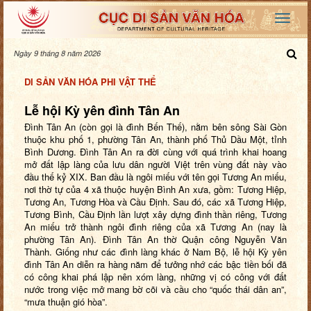
Ngày 9 tháng 8 năm 2026
DI SẢN VĂN HÓA PHI VẬT THỂ
Lễ hội Kỳ yên đình Tân An
Đình Tân An (còn gọi là đình Bến Thế), nằm bên sông Sài Gòn
thuộc khu phố 1, phường Tân An, thành phố Thủ Dầu Một, tỉnh
Bình Dương. Đình Tân An ra đời cùng với quá trình khai hoang
mở đất lập làng của lưu dân người Việt trên vùng đất này vào
đầu thế kỷ XIX. Ban đầu là ngôi miếu với tên gọi Tương An miếu,
nơi thờ tự của 4 xã thuộc huyện Bình An xưa, gồm: Tương Hiệp,
Tương An, Tương Hòa và Cầu Định. Sau đó, các xã Tương Hiệp,
Tương Bình, Cầu Định lần lượt xây dựng đình thần riêng, Tương
An miếu trở thành ngôi đình riêng của xã Tương An (nay là
phường Tân An). Đình Tân An thờ Quận công Nguyễn Văn
Thành. Giống như các đình làng khác ở Nam Bộ, lễ hội Kỳ yên
đình Tân An diễn ra hàng năm để tưởng nhớ các bậc tiền bối đã
có công khai phá lập nên xóm làng, những vị có công với đất
nước trong việc mở mang bờ cõi và cầu cho “quốc thái dân an”,
“mưa thuận gió hòa”.