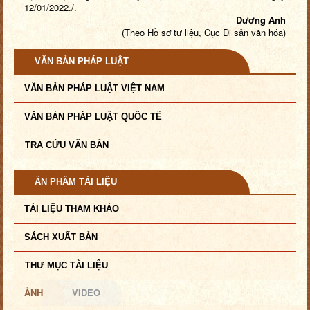
12/01/2022
./.
Dương Anh
(Theo Hồ sơ tư liệu, Cục Di sản văn hóa)
VĂN BẢN PHÁP LUẬT
VĂN BẢN PHÁP LUẬT VIỆT NAM
VĂN BẢN PHÁP LUẬT QUỐC TẾ
TRA CỨU VĂN BẢN
ẤN PHẨM TÀI LIỆU
TÀI LIỆU THAM KHẢO
SÁCH XUẤT BẢN
THƯ MỤC TÀI LIỆU
ẢNH
VIDEO