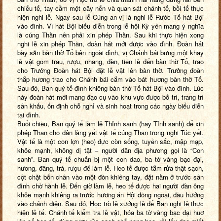
chiếu tế, tay cầm một cây nến và quan sát chánh tế, bồi tế thực
hiện nghi lễ. Ngay sau lễ Cúng an vị là nghi lễ Rước Tổ hát Bội
vào đình. Vì hát Bội biểu diễn trong lễ hội Kỳ yên mang ý nghĩa
là cúng Thần nên phải xin phép Thần. Sau khi thực hiện xong
nghi lễ xin phép Thần, đoàn hát mới được vào đình. Đoàn hát
bày sẵn bàn thờ Tổ bên ngoài đình, vị Chánh bái bưng một khay
lễ vật gồm trầu, rượu, nhang, đèn, tiền lễ đến bàn thờ Tổ, trao
cho Trưởng Đoàn hát Bội đặt lễ vật lên bàn thờ. Trưởng đoàn
thắp hương trao cho Chánh bái cắm vào bát hương bàn thờ Tổ.
Sau đó, Ban quý tế đình khiêng bàn thờ Tổ hát Bội vào đình. Lúc
này đoàn hát mới mang đạo cụ vào khu vực được bố trí, trang trí
sân khấu, ổn định chỗ nghỉ và sinh hoạt trong các ngày biểu diễn
tại đình.
Buổi chiều, Ban quý tế làm lễ Thỉnh sanh (hay Tỉnh sanh) để xin
phép Thần cho dân làng yết vật tế cúng Thần trong nghi Túc yết.
Vật tế là một con lợn (heo) đực còn sống, tuyền sắc, mập mạp,
khỏe mạnh, không dị tật – người dân địa phương gọi là “Con
sanh”. Ban quý tế chuẩn bị một con dao, ba tờ vàng bạc đại,
hương, đăng, trà, rượu để làm lễ. Heo tế được tắm rửa thật sạch,
cột chặt bốn chân vào một đòn khiêng tay, đặt nằm ở trước sân
đình chờ hành lễ. Đến giờ làm lễ, heo tế được hai người đàn ông
khỏe mạnh khiêng ra trước hương án Hội đồng ngoại, đầu hướng
vào chánh điện. Sau đó, Học trò lễ xướng lễ để Ban nghi lễ thực
hiện lễ tế. Chánh tế kiểm tra lễ vật, hóa ba tờ vàng bạc đại huơ