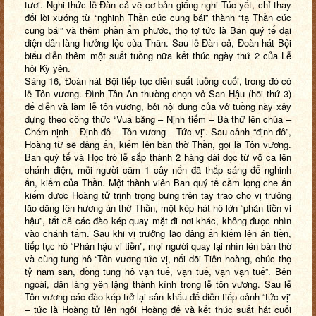
tươi. Nghi thức lễ Đàn cả về cơ bản giống nghi Túc yết, chỉ thay
đổi lời xướng từ “nghinh Thần cúc cung bái” thành “tạ Thần cúc
cung bái” và thêm phần ẩm phước, thọ tợ tức là Ban quý tế đại
diện dân làng hưởng lộc của Thần. Sau lễ Đàn cả, Đoàn hát Bội
biểu diễn thêm một suất tuồng nữa kết thúc ngày thứ 2 của Lễ
hội Kỳ yên.
Sáng 16, Đoàn hát Bội tiếp tục diễn suất tuồng cuối, trong đó có
lễ Tôn vương. Đình Tân An thường chọn vở San Hậu (hồi thứ 3)
để diễn và làm lễ tôn vương, bởi nội dung của vở tuồng này xây
dựng theo công thức “Vua băng – Nịnh tiếm – Bà thứ lên chùa –
Chém nịnh – Định đô – Tôn vương – Tức vị”. Sau cảnh “định đô”,
Hoàng từ sẽ dâng ấn, kiếm lên bàn thờ Thần, gọi là Tôn vương.
Ban quý tế và Học trò lễ sắp thành 2 hàng dài dọc từ võ ca lên
chánh điện, mỗi người cầm 1 cây nến đã thắp sáng để nghinh
ấn, kiếm của Thần. Một thành viên Ban quý tế cầm lọng che ấn
kiếm được Hoàng tử trịnh trọng bưng trên tay trao cho vị trưởng
lão dâng lên hương án thờ Thần, một kép hát hô lớn “phản tiền vi
hậu”, tất cả các đào kép quay mặt đi nơi khác, không được nhìn
vào chánh tẩm. Sau khi vị trưởng lão dâng ấn kiếm lên án tiền,
tiếp tục hô “Phản hậu vi tiền”, mọi người quay lại nhìn lên bàn thờ
và cùng tung hô “Tôn vương tức vị, nối dõi Tiên hoàng, chúc thọ
tỷ nam san, đồng tung hô vạn tuế, vạn tuế, vạn vạn tuế”. Bên
ngoài, dân làng yên lặng thành kính trong lễ tôn vương. Sau lễ
Tôn vương các đào kép trở lại sân khấu để diễn tiếp cảnh “tức vị”
– tức là Hoàng tử lên ngôi Hoàng đế và kết thúc suất hát cuối