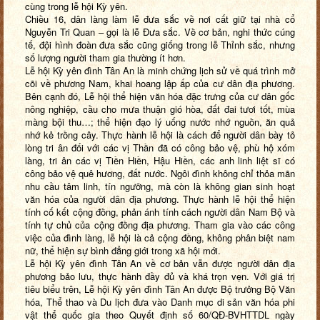
cùng trong lễ hội Kỳ yên.
Chiều 16, dân làng làm lễ đưa sắc về nơi cất giữ tại nhà cổ
Nguyễn Tri Quan – gọi là lễ Đưa sắc. Về cơ bản, nghi thức cúng
tế, đội hình đoàn đưa sắc cũng giống trong lễ Thỉnh sắc, nhưng
số lượng người tham gia thường ít hơn.
Lễ hội Kỳ yên đình Tân An là minh chứng lịch sử về quá trình mở
cõi về phương Nam, khai hoang lập ấp của cư dân địa phương.
Bên cạnh đó, Lễ hội thể hiện văn hóa đặc trưng của cư dân gốc
nông nghiệp, cầu cho mưa thuận gió hòa, đất đai tươi tốt, mùa
màng bội thu…; thể hiện đạo lý uống nước nhớ nguồn, ăn quả
nhớ kẻ trồng cây. Thực hành lễ hội là cách để người dân bày tỏ
lòng tri ân đối với các vị Thần đã có công bảo vệ, phù hộ xóm
làng, tri ân các vị Tiền Hiền, Hậu Hiền, các anh linh liệt sĩ có
công bảo vệ quê hương, đất nước. Ngôi đình không chỉ thỏa mãn
nhu cầu tâm linh, tín ngưỡng, mà còn là không gian sinh hoạt
văn hóa của người dân địa phương. Thực hành lễ hội thể hiện
tính cố kết cộng đồng, phản ánh tính cách người dân Nam Bộ và
tính tự chủ của cộng đồng địa phương. Tham gia vào các công
việc của đình làng, lễ hội là cả cộng đồng, không phân biệt nam
nữ,
thể hiện sự bình đẳng giới trong xã hội mới.
Lễ hội Kỳ yên đình Tân An về cơ bản vẫn được người dân địa
phương bảo lưu, thực hành đầy đủ và khá trọn vẹn.
Với giá trị
tiêu biểu trên,
Lễ hội Kỳ yên đình Tân An
được Bộ trưởng Bộ Văn
hóa, Thể thao và Du lịch đưa vào Danh mục di sản văn hóa phi
vật thể quốc gia theo Quyết định số 60/QĐ-BVHTTDL ngày