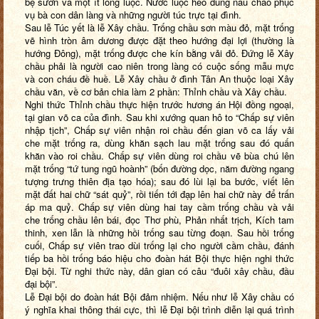
bẹ sườn và một ít lòng luộc. Nước luộc heo dùng nấu cháo phục
vụ bà con dân làng và những người túc trực tại đình.
Sau lễ Túc yết là lễ Xây chầu. Trống chầu sơn màu đỏ, mặt trống
vẽ hình tròn âm dương được đặt theo hướng đại lợi (thường là
hướng Đông), mặt trống được che kín bằng vải đỏ. Đứng lễ Xây
chầu phải là người cao niên trong làng có cuộc sống mẫu mực
và con cháu đề huề. Lễ Xây chầu ở đình Tân An thuộc loại Xây
chầu văn, về cơ bản chia làm 2 phần: Thỉnh chầu và Xây chầu.
Nghi thức Thỉnh chầu thực hiện trước hương án Hội đồng ngoại,
tại gian võ ca của đình. Sau khi xướng quan hô to “Chấp sự viên
nhập tịch”, Chấp sự viên nhận roi chầu đến gian võ ca lấy vải
che mặt trống ra, dùng khăn sạch lau mặt trống sau đó quấn
khăn vào roi chầu. Chấp sự viên dùng roi chầu vẽ bùa chú lên
mặt trống “tứ tung ngũ hoành” (bốn đường dọc, năm đường ngang
tượng trưng thiên địa tạo hóa); sau đó lùi lại ba bước, viết lên
mặt đất hai chữ “sát quỷ”, rồi tiến tới đạp lên hai chữ này để trấn
áp ma quỷ. Chấp sự viên dùng hai tay cầm trống chầu và vải
che trống chầu lên bái, đọc Thơ phù, Phản nhất trịch, Kích tam
thinh, xen lẫn là những hồi trống sau từng đoạn. Sau hồi trống
cuối, Chấp sự viên trao dùi trống lại cho người cầm chầu, đánh
tiếp ba hồi trống báo hiệu cho đoàn hát Bội thực hiện nghi thức
Đại bội. Từ nghi thức này, dân gian có câu “đuôi xây chầu, đầu
đại bội”.
Lễ Đại bội do đoàn hát Bội đảm nhiệm. Nếu như lễ Xây chầu có
ý nghĩa khai thông thái cực, thì lễ Đại bội trình diễn lại quá trình