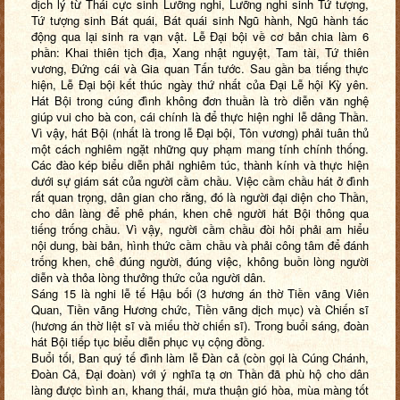
dịch lý từ Thái cực sinh Lưỡng nghi, Lưỡng nghi sinh Tứ tượng,
Tứ tượng sinh Bát quái, Bát quái sinh Ngũ hành, Ngũ hành tác
động qua lại sinh ra vạn vật. Lễ Đại bội về cơ bản chia làm 6
phần: Khai thiên tịch địa, Xang nhật nguyệt, Tam tài, Tứ thiên
vương, Đứng cái và Gia quan Tấn tước. Sau gần ba tiếng thực
hiện, Lễ Đại bội kết thúc ngày thứ nhất của Đại Lễ hội Kỳ yên.
Hát Bội trong cúng đình không đơn thuần là trò diễn văn nghệ
giúp vui cho bà con, cái chính là để thực hiện nghi lễ dâng Thần.
Vì vậy, hát Bội (nhất là trong lễ Đại bội, Tôn vương) phải tuân thủ
một cách nghiêm ngặt những quy phạm mang tính chính thống.
Các đào kép biểu diễn phải nghiêm túc, thành kính và thực hiện
dưới sự giám sát của người cầm chầu. Việc cầm chầu hát ở đình
rất quan trọng, dân gian cho rằng, đó là người đại diện cho Thần,
cho dân làng để phê phán, khen chê người hát Bội thông qua
tiếng trống chầu. Vì vậy, người cầm chầu đòi hỏi phải am hiểu
nội dung, bài bản, hình thức cầm chầu và phải công tâm để đánh
trống khen, chê đúng người, đúng việc, không buồn lòng người
diễn và thỏa lòng thưởng thức của người dân.
Sáng 15 là nghi lễ tế Hậu bối (3 hương án thờ Tiền vãng Viên
Quan, Tiền vãng Hương chức, Tiền vãng dịch mục) và Chiến sĩ
(hương án thờ liệt sĩ và miếu thờ chiến sĩ). Trong buổi sáng, đoàn
hát Bội tiếp tục biểu diễn phục vụ cộng đồng.
Buổi tối, Ban quý tế đình làm lễ Đàn cả (còn gọi là Cúng Chánh,
Đoàn Cả, Đại đoàn) với ý nghĩa tạ ơn Thần đã phù hộ cho dân
làng được bình an, khang thái, mưa thuận gió hòa, mùa màng tốt