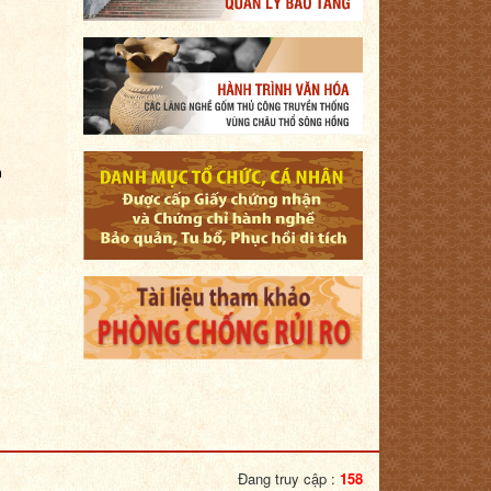
h
Đang truy cập :
158