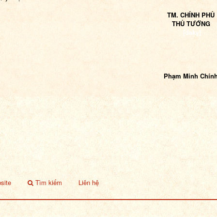
TM. CHÍNH PHỦ
THỦ TƯỚNG
[daky]
Phạm Minh Chín
site
Tìm kiếm
Liên hệ