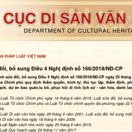
ẢN PHÁP LUẬT VIỆT NAM
ổi, bổ sung Điều 4 Nghị định số 166/2018/NĐ-CP
nh s
ửa đổi, bổ sung Điều 4 Nghị định số 166/2018/NĐ-CP
ngày 25 tháng
ủa Chính phủ quy định thẩm quyền,
trình tự, thủ tục lập, thẩm định, p
ch, dự án bảo quản,tu bổ, phục hồi di tích lịch sử - văn hóa, danh l
Luật Tổ chức Chính phủ ngày 19 tháng 6 năm 2015; Luật sửa đổi, bổ sun
a Luật Tổ chức Chính phủ và Luật Tổ chức chính quyền địa phương ngày 22 
19;
Luật Di sản văn hóa ngày 29 tháng 6 năm 2001; Luật sửa đổi, bổ sung một
t Di sản văn hóa ngày 18 tháng 6 năm 2009;
Luật Ngân sách nhà nước ngày 25 tháng 6 năm 2015;
Luật Quy hoạch ngày 24 tháng 11 năm 2017;