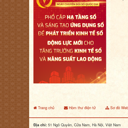
Trang chủ
Hòm thư điện tử
Sơ đồ Web
Địa chỉ:
51 Ngô Quyền, Cửa Nam, Hà Nội, Việt Nam