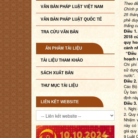
Theo đề
VĂN BẢN PHÁP LUẬT VIỆT NAM
Chính 
25
tháng
VĂN BẢN PHÁP LUẬT QUỐC TẾ
phê duy
thắng c
Điều 1
TRA CỨU VĂN BẢN
2018 củ
quy hoạ
cảnh
nh
ẤN PHẨM TÀI LIỆU
“Điều
hoạch d
TÀI LIỆU THAM KHẢO
Chi phí
sử dụng
SÁCH XUẤT BẢN
nước”
.
Điều 2.
THƯ MỤC TÀI LIỆU
Các Bộ 
Ủy ban 
định nà
LIÊN KẾT WEBSITE
Điều 3.
1.
Nghị 
2. Quy 
Nhiệm v
này có 
giá quy
9 Luật 