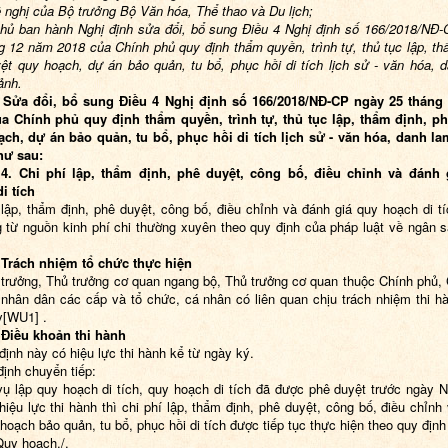
 nghị của Bộ trưởng Bộ Văn hóa, Thể thao và Du lịch;
phủ ban hành
Nghị định sửa đổi, bổ sung Điều 4 Nghị định số 166/2018/NĐ
 12 năm 2018 của Chính phủ quy định thẩm quyền, trình tự, thủ tục lập, th
ệt
quy hoạch, dự án bảo quản, tu bổ, phục hồi di tích lịch sử - văn hóa, 
ảnh
.
. Sửa đổi, bổ sung Điều 4 Nghị định số 166/2018/NĐ-CP
ngày 25
tháng
a Chính phủ quy định thẩm quyền, trình tự, thủ tục lập, thẩm định, p
ch, dự án bảo quản, tu bổ, phục hồi di tích lịch sử - văn hóa, danh
la
ư sau:
 4. Chi phí lập, thẩm định, phê duyệt, công bố, điều chỉnh và đánh 
i tích
 lập, thẩm định, phê duyệt, công bố, điều chỉnh và đánh giá quy hoạch di t
 từ nguồn kinh phí chi thường xuyên theo quy định của pháp luật về ngân 
 Trách nhiệm tổ chức thực hiện
trưởng, Thủ trưởng cơ quan ngang bộ, Thủ trưởng cơ quan thuộc Chính phủ, 
nhân dân các cấp và tổ chức, cá nhân có liên quan chịu trách nhiệm thi h
y
[WU1]
.
 Điều khoản thi hành
định này có hiệu lực thi hành kể từ ngày ký.
định chuyển tiếp:
ụ lập quy hoạch di tích, quy hoạch di tích đã được phê duyệt trước ngày N
hiệu lực thi hành thì
chi phí lập, thẩm định, phê duyệt, công bố, điều chỉnh
 hoạch bảo quản, tu bổ, phục hồi di tích
được tiếp tục thực hiện theo quy định
Quy hoạch./.