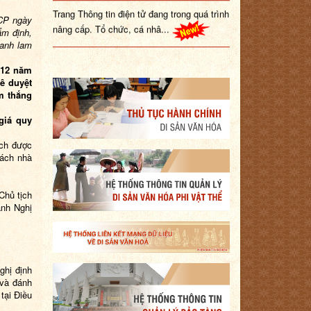
Trang Thông tin điện tử đang trong quá trình
-CP
ngày
nâng cấp. Tổ chức, cá nhâ...
ẩm định,
danh
lam
 12 năm
hê duyệt
m thắng
giá quy
ích được
sách nhà
Chủ tịch
ành Nghị
ghị định
 và đánh
 tại Điều