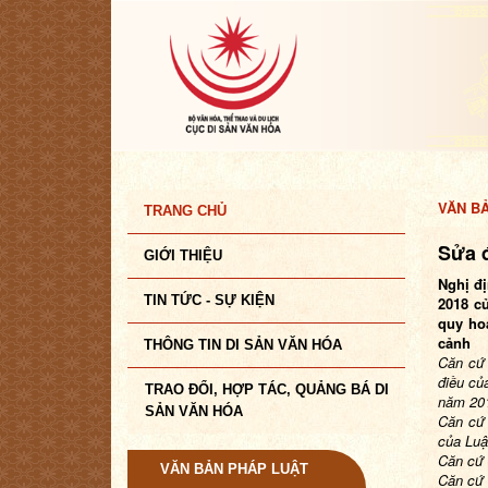
VĂN B
TRANG CHỦ
Sửa đ
GIỚI THIỆU
Nghị đị
TIN TỨC - SỰ KIỆN
2018 c
quy hoạ
cảnh
THÔNG TIN DI SẢN VĂN HÓA
Căn cứ 
điều củ
TRAO ĐỔI, HỢP TÁC, QUẢNG BÁ DI
năm 20
SẢN VĂN HÓA
Căn cứ 
của Luậ
Căn cứ 
VĂN BẢN PHÁP LUẬT
Căn cứ 