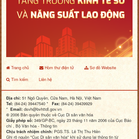
Trang chủ
Hòm thư điện tử
Sơ đồ Website
Tìm kiếm
Liên hệ
Địa chỉ:
51 Ngô Quyền, Cửa Nam, Hà Nội, Việt Nam
Tel:
(84-24) 39447540 *
Fax:
(84-24) 39439929
*
Email:
dsvh@bvhttdl.gov.vn
©
2006 Bản quyền thuộc về Cục Di sản văn hóa
Giấy phép số:
349/GP-BC, ngày 23 tháng 11 năm 2006 của Cục Báo
chí , Bộ Văn hóa - Thông tin
Chịu trách nhiệm chính:
PGS.TS. Lê Thị Thu Hiền
Ghi rõ nguồn "Cục Di sản văn hóa" khi sử dụng lại thông tin từ