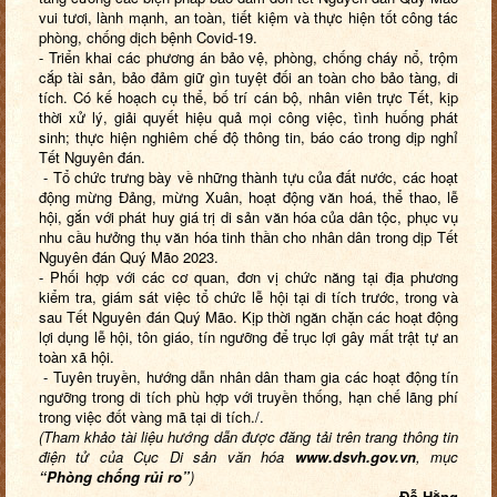
vui tươi, lành mạnh, an toàn, tiết kiệm và thực hiện tốt công tác
phòng, chống dịch bệnh Covid-19.
- Triển khai các phương án bảo vệ, phòng, chống cháy nổ, trộm
cắp tài sản, bảo đảm giữ gìn tuyệt đối an toàn cho bảo tàng, di
tích. Có kế hoạch cụ thể, bố trí cán bộ, nhân viên trực Tết, kịp
thời xử lý, giải quyết hiệu quả mọi công việc, tình huống phát
sinh; thực hiện nghiêm chế độ thông tin, báo cáo trong dịp nghỉ
Tết Nguyên đán.
- Tổ chức trưng bày về những thành tựu của đất nước, các hoạt
động mừng Đảng, mừng Xuân, hoạt động văn hoá, thể thao, lễ
hội, gắn với phát huy giá trị di sản văn hóa của dân tộc, phục vụ
nhu cầu hưởng thụ văn hóa tinh thần cho nhân dân trong dịp Tết
Nguyên đán Quý Mão 2023.
- Phối hợp với các cơ quan, đơn vị chức năng tại địa phương
kiểm tra, giám sát việc tổ chức lễ hội tại di tích trước, trong và
sau Tết Nguyên đán Quý Mão. Kịp thời ngăn chặn các hoạt động
lợi dụng lễ hội, tôn giáo, tín ngưỡng để trục lợi gây mất trật tự an
toàn xã hội.
- Tuyên truyền, hướng dẫn nhân dân tham gia các hoạt động tín
ngưỡng trong di tích phù hợp với truyền thống, hạn chế lãng phí
trong việc đốt vàng mã tại di tích./.
(Tham khảo tài liệu hướng dẫn được đăng tải trên trang thông tin
điện tử của Cục Di sản văn hóa
www.dsvh.gov.vn
, mục
“Phòng chống rủi ro”
)
Đỗ Hằng