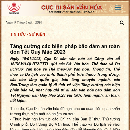
Ngày 9 tháng 8 năm 2026
TIN TỨC - SỰ KIỆN
Tăng cường các biện pháp bảo đảm an toàn
đón Tết Quý Mão 2023
Ngày
10
/01/202
3
, Cục Di sản văn hóa có Công văn số
16
/DSVH-
QL
BT
&TTTL
gửi
các
Sở Văn hóa, Thể thao và Du
lịch/Sở Văn hóa và Thể thao/Sở Văn hóa, Thông tin, Thể
thao và Du lịch các tỉnh, thành phố trực thuộc Trung ương,
các bảo tàng quốc gia, bảo tàng chuyên ngành
, các
Ban/Trung tâm quản lý di tích
về việc
T
ăng cường các biện
pháp
bảo vệ, phát huy giá trị di sản văn hóa
bảo đảm đón
Tết Nguyên đán
Quý Mão
202
3
vui tươi, lành mạnh, an toàn,
tiết kiệm
.
Theo đó, Cục Di sản văn hóa đề nghị
các cơ quan liên quan
khẩn
trương thực hiện một số nhiệm vụ sau:
- Thực hiện nghiêm túc các Chỉ thị của Ban Bí thư, Thủ tướng
Chính phủ, Bộ trưởng Bộ Văn hóa, Thể thao và Du lịch về việc
tăng cường các biện pháp bảo đảm đón tết Nguyên đán Quý Mão