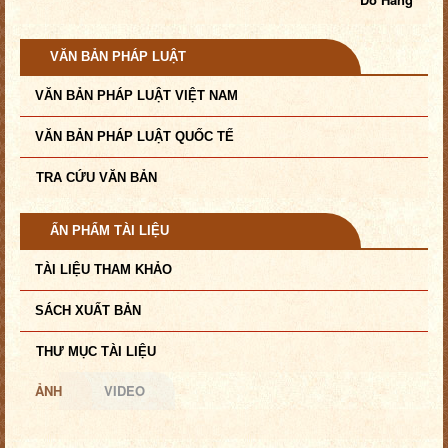
VĂN BẢN PHÁP LUẬT
VĂN BẢN PHÁP LUẬT VIỆT NAM
VĂN BẢN PHÁP LUẬT QUỐC TẾ
TRA CỨU VĂN BẢN
ẤN PHẨM TÀI LIỆU
TÀI LIỆU THAM KHẢO
SÁCH XUẤT BẢN
THƯ MỤC TÀI LIỆU
ẢNH
VIDEO