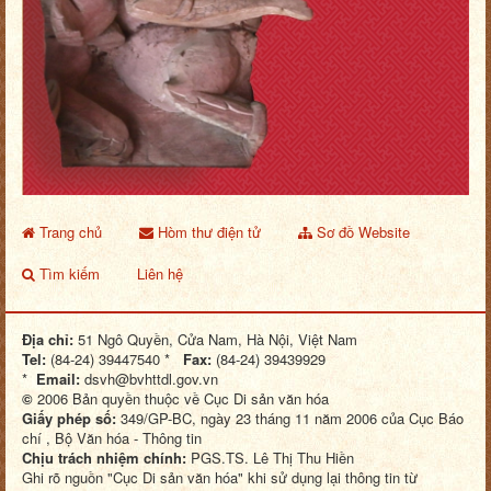
Trang chủ
Hòm thư điện tử
Sơ đồ Website
Tìm kiếm
Liên hệ
Địa chỉ:
51 Ngô Quyền, Cửa Nam, Hà Nội, Việt Nam
Tel:
(84-24) 39447540 *
Fax:
(84-24) 39439929
*
Email:
dsvh@bvhttdl.gov.vn
©
2006 Bản quyền thuộc về Cục Di sản văn hóa
Giấy phép số:
349/GP-BC, ngày 23 tháng 11 năm 2006 của Cục Báo
chí , Bộ Văn hóa - Thông tin
Chịu trách nhiệm chính:
PGS.TS. Lê Thị Thu Hiền
Ghi rõ nguồn "Cục Di sản văn hóa" khi sử dụng lại thông tin từ
Website này