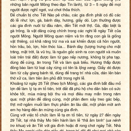
những bản người Mông theo đạo Tin lành), từ 3 – 5 ngày để mọi
người được nghỉ ngơi, vui chơi thỏa thích.
Để chuẩn bị cho Tết Nào pê chầu, các gia đình phải có đủ các
đồ lễ như: lợn, gà, bánh dày, hương, giấy dó. Lợn thường được
các gia đình nuôi từ đầu năm, đến Tết mới thịt. Gà, đặc biệt là
gà trống, là vật dâng cúng chính trong các nghi lễ ngày Tết của
người Mông. Người Mông quan niệm và tin rằng con gà là giống
vật thiêng, có khả năng trừ ma và sai khiến được cả hồn người,
hồn trâu, bò, lợn, hồn thóc lúa... Bánh dày (tượng trưng cho mặt
trăng, mặt trời, là vũ trụ, là nguồn gốc sinh ra con người và muôn
loài trên trái đất) được làm từ gạo nếp nương, không bị pha tạp.
dùng để cúng, ăn trong Tết và làm quà biếu. Hương thắp được
đồng bào làm từ loại cây rừng có tên là
lộng xeng
. Giấy dó được
làm từ cây giang bánh tẻ, dùng để trang trí nhà cửa, dán lên bàn
thờ xử ca, làm tiền âm phủ đốt trong nghi lễ.
Khoảng từ ngày 25 Tết (theo lịch Mông), các gia đình bắt đầu mổ
lợn để làm lý tạ ơn tổ tiên, trời đất đã phù hộ cho dân bản có sức
khỏe tốt, mùa màng bội thu và mọi điều may mắn trong năm
qua: một phần để dâng cúng, một phần đem sấy treo gác bếp,
thịt mỡ ngâm muối làm thực phẩm ăn lâu dài, một phần mời anh
em họ hàng đến ăn mừng cùng gia đình.
Cùng với việc tổ chức làm lễ tạ ơn tổ tiên, từ ngày 27 đến ngày
29 Tết, tại nhà thầy Mo tiến hành làm lễ “thả âm binh” (
ua nênh
tro khua
) về ăn Tết với gia đình hoặc đi rong chơi ngày Tết. Nhà
thầy Mo ngoài việc dán giấy dó, trang trí dải đỏ như mọi nhà còn