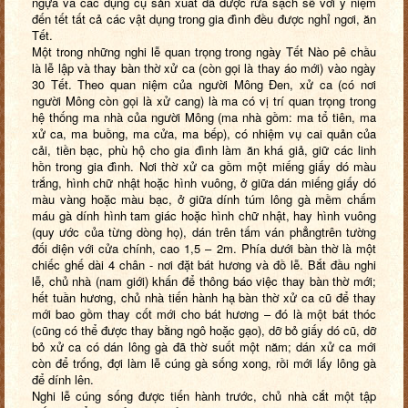
ngựa và các dụng cụ sản xuất đã được rửa sạch sẽ với ý niệm
đến tết tất cả các vật dụng trong gia đình đều được nghỉ ngơi, ăn
Tết.
Một trong những nghi lễ quan trọng trong ngày Tết Nào pê chầu
là lễ lập và thay bàn thờ xử ca (còn gọi là thay áo mới) vào ngày
30 Tết. Theo quan niệm của người Mông Đen, xử ca (có nơi
người Mông còn gọi là xử cang) là ma có vị trí quan trọng trong
hệ thống ma nhà của người Mông (ma nhà gồm: ma tổ tiên, ma
xử ca, ma buồng, ma cửa, ma bếp), có nhiệm vụ cai quản của
cải, tiền bạc, phù hộ cho gia đình làm ăn khá giả, giữ các linh
hồn trong gia đình. Nơi thờ xử ca gồm một miếng giấy dó màu
trắng, hình chữ nhật hoặc hình vuông, ở giữa dán miếng giấy dó
màu vàng hoặc màu bạc, ở giữa dính túm lông gà mềm chấm
máu gà dính hình tam giác hoặc hình chữ nhật, hay hình vuông
(quy ước của từng dòng họ), dán trên tấm ván phẳngtrên tường
đối diện với cửa chính, cao 1,5 – 2m. Phía dưới bàn thờ là một
chiếc ghế dài 4 chân - nơi đặt bát hương và đồ lễ. Bắt đầu nghi
lễ, chủ nhà (nam giới) khấn để thông báo việc thay bàn thờ mới;
hết tuần hương, chủ nhà tiến hành hạ bàn thờ xử ca cũ để thay
mới bao gồm thay cốt mới cho bát hương – đó là một bát thóc
(cũng có thể được thay bằng ngô hoặc gạo), dỡ bỏ giấy dó cũ, dỡ
bỏ xử ca có dán lông gà đã thờ suốt một năm; dán xử ca mới
còn để trống, đợi làm lễ cúng gà sống xong, rồi mới lấy lông gà
để dính lên.
Nghi lễ cúng sống được tiến hành trước, chủ nhà cắt một tập