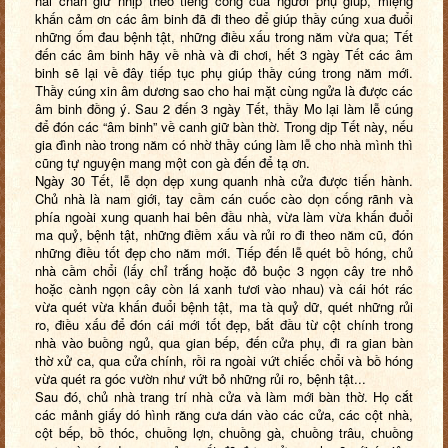
hai chân giữ nhịp theo tiếng cồng của người phụ giúp, miệng
khấn cảm ơn các âm binh đã đi theo để giúp thầy cúng xua đuổi
những ốm đau bệnh tật, những điều xấu trong năm vừa qua; Tết
đến các âm binh hãy về nhà và đi chơi, hết 3 ngày Tết các âm
binh sẽ lại về đây tiếp tục phụ giúp thầy cúng trong năm mới.
Thầy cúng xin âm dương sao cho hai mặt cùng ngửa là được các
âm binh đồng ý. Sau 2 đến 3 ngày Tết, thầy Mo lại làm lễ cúng
để đón các “âm binh” về canh giữ bàn thờ. Trong dịp Tết này, nếu
gia đình nào trong năm có nhờ thầy cúng làm lễ cho nhà mình thì
cũng tự nguyện mang một con gà đến để tạ ơn.
Ngày 30 Tết, lễ dọn dẹp xung quanh nhà cửa được tiến hành.
Chủ nhà là nam giới, tay cầm cán cuốc cào dọn cống rãnh và
phía ngoài xung quanh hai bên đầu nhà, vừa làm vừa khấn đuổi
ma quỷ, bệnh tật, những điềm xấu và rủi ro đi theo năm cũ, đón
những điều tốt đẹp cho năm mới. Tiếp đến lễ quét bồ hóng, chủ
nhà cầm chổi (lấy chỉ trắng hoặc đỏ buộc 3 ngọn cây tre nhỏ
hoặc cành ngọn cây còn lá xanh tươi vào nhau) và cái hót rác
vừa quét vừa khấn đuổi bệnh tật, ma tà quỷ dữ, quét những rủi
ro, điều xấu để đón cái mới tốt đẹp, bắt đầu từ cột chính trong
nhà vào buồng ngủ, qua gian bếp, đến cửa phụ, đi ra gian bàn
thờ xử ca, qua cửa chính, rồi ra ngoài vứt chiếc chổi và bồ hóng
vừa quét ra góc vườn như vứt bỏ những rủi ro, bệnh tật...
Sau đó, chủ nhà trang trí nhà cửa và làm mới bàn thờ. Họ cắt
các mảnh giấy dó hình răng cưa dán vào các cửa, các cột nhà,
cột bếp, bồ thóc, chuồng lợn, chuồng gà, chuồng trâu, chuồng