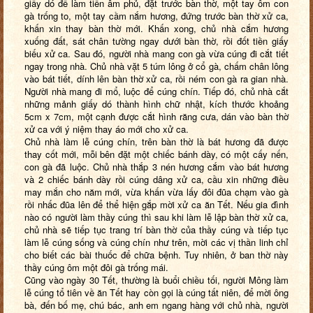
giấy dó để làm tiền âm phủ, đặt trước bàn thờ, một tay ôm con
gà trống to, một tay cầm nắm hương, đứng trước bàn thờ xử ca,
khấn xin thay bàn thờ mới. Khấn xong, chủ nhà cắm hương
xuống đất, sát chân tường ngay dưới bàn thờ, rồi đốt tiền giấy
biếu xử ca. Sau đó, người nhà mang con gà vừa cúng đi cắt tiết
ngay trong nhà. Chủ nhà vặt 5 túm lông ở cổ gà, chấm chân lông
vào bát tiết, dính lên bàn thờ xử ca, rồi ném con gà ra gian nhà.
Người nhà mang đi mổ, luộc để cúng chín. Tiếp đó, chủ nhà cắt
những mảnh giấy dó thành hình chữ nhật, kích thước khoảng
5cm x 7cm, một cạnh được cắt hình răng cưa, dán vào bàn thờ
xử ca với ý niệm thay áo mới cho xử ca.
Chủ nhà làm lễ cúng chín, trên bàn thờ là bát hương đã được
thay cốt mới, mỗi bên đặt một chiếc bánh dày, có một cấy nến,
con gà đã luộc. Chủ nhà thắp 3 nén hương cắm vào bát hương
và 2 chiếc bánh dày rồi cúng dâng xử ca, cầu xin những điều
may mắn cho năm mới, vừa khấn vừa lấy đôi đũa chạm vào gà
rồi nhấc đũa lên để thể hiện gắp mời xử ca ăn Tết. Nếu gia đình
nào có người làm thầy cúng thì sau khi làm lễ lập bàn thờ xử ca,
chủ nhà sẽ tiếp tục trang trí bàn thờ của thầy cúng và tiếp tục
làm lễ cúng sống và cúng chín như trên, mời các vị thần linh chỉ
cho biết các bài thuốc để chữa bệnh. Tuy nhiên, ở ban thờ này
thầy cúng ôm một đôi gà trống mái.
Cũng vào ngày 30 Tết, thường là buổi chiều tối, người Mông làm
lễ cúng tổ tiên về ăn Tết hay còn gọi là cúng tất niên, để mời ông
bà, đến bố mẹ, chú bác, anh em ngang hàng với chủ nhà, người