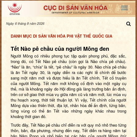
Ngày 6 tháng 8 năm 2026
DANH MỤC DI SẢN VĂN HÓA PHI VẬT THỂ QUỐC GIA
Tết Nào pê chầu của người Mông đen
Người Mông có nhiều phong tục tập quán phong phú, đặc sắc,
trong đó, có Tết Nào pê chầu (còn gọi là Nào chía pê chầu).
“Nào” là ăn, “chía” là tết, “pê chầu” là ngày 30. Nào chía pê chầu
là ăn Tết ngày 30, là ngày diễn ra các nghi lễ chính để bước
sang một năm mới và được hiểu là ăn Tết chính, Tết cổ truyền
của người Mông. Tết năm mới không cố định vào một ngày cụ
thể, mà là khoảng ngày do Hội đồng già làng trưởng bản ấn định,
trên cơ sở giao thời mùa vụ giữa năm cũ và năm mới, lúc mùa vụ
thu hoạch xong, thời tiết thuận lợi. Vì vậy, Tết chính của người
Mông dựa vào thiên thời, địa lợi, nhân hòa để ấn định, từng bản,
từng vùng có thể ăn Tết vào những ngày khác nhau trong
khoảng thời gian đó.
Trước đây, Tết Nào pê chầu chỉ diễn ra với quy mô nhỏ theo từng
thôn, bản, địa phương, nhưng đến nay, Tết diễn ra hàng năm tại
bản Nậm Pọng và phổ biến tại các bản của người Mông (trừ