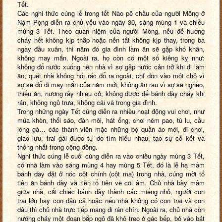
Tết.
Các nghi thức cúng lễ trong tết Nào pê chầu của người Mông ở
Nậm Pọng diễn ra chủ yếu vào ngày 30, sáng mùng 1 và chiều
mùng 3 Tết. Theo quan niệm của người Mông, nếu để hương
cháy hết không kịp thắp hoặc nến tắt không kịp thay, trong ba
ngày đầu xuân, thì năm đó gia đình làm ăn sẽ gặp khó khăn,
không may mắn. Ngoài ra, họ còn có một số kiêng kỵ như:
không đổ nước xuống nền nhà vì sợ gặp nước cản trở khi đi làm
ăn; quét nhà không hót rác đổ ra ngoài, chỉ dồn vào một chỗ vì
sợ sẽ đổ đi may mắn của năm mới; không ăn rau vì sợ sẽ nghèo,
thiếu ăn, nương rẫy nhiều cỏ; không được để bánh dày cháy khi
rán, không ngủ trưa, không cãi vã trong gia đình.
Trong những ngày Tết cũng diễn ra nhiều hoạt động vui chơi, như
múa khèn, thổi sáo, đàn môi, hát ống, chơi ném pao, tù lu, cầu
lông gà… các thành viên mặc những bộ quần áo mới, đi chơi,
giao lưu, trai gái được tự do tìm hiểu nhau, tạo sự cố kết và
thống nhất trong cộng đồng.
Nghi thức cúng lễ cuối cùng diễn ra vào chiều ngày mùng 3 Tết,
có nhà làm vào sáng mùng 4 hay mùng 5 Tết, đó là lễ hạ mâm
bánh dày đặt ở nóc cột chính (cột ma) trong nhà, cúng mời tổ
tiên ăn bánh dày và tiễn tổ tiên về cõi âm. Chủ nhà bày mâm
giữa nhà, cắt chiếc bánh dày thành các miếng nhỏ, người con
trai lớn hay con dâu cả hoặc nếu nhà không có con trai và con
dâu thì chủ nhà trực tiếp mang đi rán chín. Ngoài ra, chủ nhà còn
nướng cháy một đoạn bắp ngô đã khô treo ở gác bếp, bỏ vào bát