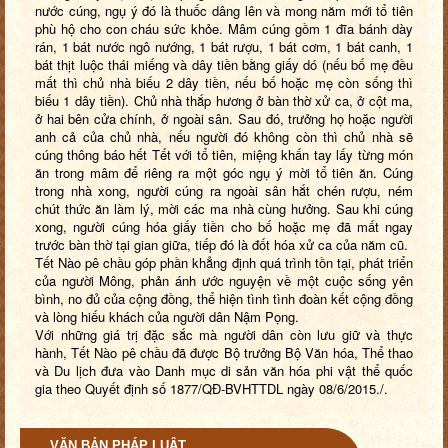
nước cúng, ngụ ý đó là thuốc dâng lên và mong năm mới tổ tiên
phù hộ cho con cháu sức khỏe. Mâm cúng gồm 1 đĩa bánh dày
rán, 1 bát nước ngô nướng, 1 bát rượu, 1 bát cơm, 1 bát canh, 1
bát thịt luộc thái miếng và dây tiền bằng giấy dó (nếu bố mẹ đều
mất thì chủ nhà biếu 2 dây tiền, nếu bố hoặc mẹ còn sống thì
biếu 1 dây tiền). Chủ nhà thắp hương ở bàn thờ xử ca, ở cột ma,
ở hai bên cửa chính, ở ngoài sân. Sau đó, trưởng họ hoặc người
anh cả của chủ nhà, nếu người đó không còn thì chủ nhà sẽ
cúng thông báo hết Tết với tổ tiên, miệng khấn tay lấy từng món
ăn trong mâm để riêng ra một góc ngụ ý mời tổ tiên ăn. Cúng
trong nhà xong, người cúng ra ngoài sân hắt chén rượu, ném
chút thức ăn làm lý, mời các ma nhà cùng hưởng. Sau khi cúng
xong, người cúng hóa giấy tiền cho bố hoặc mẹ đã mất ngay
trước bàn thờ tại gian giữa, tiếp đó là đốt hóa xử ca của năm cũ.
Tết Nào pê chầu góp phần khẳng định quá trình tồn tại, phát triển
của người Mông, phản ánh ước nguyện về một cuộc sống yên
bình, no đủ của cộng đồng, thể hiện tình tình đoàn kết cộng đồng
và lòng hiếu khách của người dân Nậm Pọng.
Với những giá trị đặc sắc mà người dân còn lưu giữ và thực
hành, Tết Nào pê chầu đã được Bộ trưởng Bộ Văn hóa, Thể thao
và Du lịch đưa vào Danh mục di sản văn hóa phi vật thể quốc
gia theo Quyết định số 1877/QĐ-BVHTTDL ngày 08/6/2015./.
VĂN BẢN PHÁP LUẬT