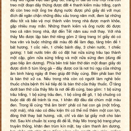
treo một đoạn dây thừng được dắt 4 thanh kiếm màu trắng, cạnh
đó còn treo một ống tre đựng nước được phủ giấy dó với mục
đích để ngăn chặn những điều xấu trong năm mới, đem lại những
điều tốt và bảo vệ mọi thành viên trong nhà được mạnh khỏe,
gặp nhiều may mắn. Những thanh kiếm và ống nước đó được
treo cả năm trong nhà, đợi đến Tết năm sau mới thay. Với nhà
thầy Mo được lập bàn thờ riêng gồm 2 tầng trang trí giấy dó có
hoa văn và buộc những dải màu đỏ để làm đẹp, tầng trên để 1
bát hương, 1 cốc nến, 1 chiếc bánh dày, 3 chén nước, 1 chiếc
gương; 1 bát nước trên đó có đặt hai nửa sừng trâu tạo thành
một cặp, gồm nửa sừng trắng và một nửa sừng đen (dùng để
giao tiếp âm dương). Phía bên trái bàn thờ dán một đoạn giấy dó
được dính 5 túm lông gà – đây được coi là nơi trú ngụ của những
âm binh hàng ngày đi theo giúp đỡ thầy cúng. Bên phải ban thờ
là bàn thờ xử ca. Nếu trong nhà còn có người làm nghề bốc
thuốc chữa bệnh thì kế tiếp đó là bàn thờ của thầy thuốc. Ở tầng
dưới ban thờ của thầy Mo là nơi để đồ cúng, bao gồm: 1 bộ sừng
trâu trắng, 1 bộ sừng trâu đen, 1 bộ cồng để gõ, 1 bộ chuông có
buộc dải đỏ để tránh tà ma, 1 khăn đội đầu dài chùm mặt màu
đen. Trong lễ cúng “thả âm binh” phải có hai con gà (một trống,
một mái), nhà nào có điều kiện thì có thể mổ thêm một con lợn,
đồng thời thay bát hương, vải, chỉ và dán lại giấy mới cho bàn
thờ. Sau khi chuẩn bị xong đồ để lễ, thầy Mo trong bộ trang phục
truyền thống, khăn đen trùm kín mặt, tay cầm thanh âm dương,