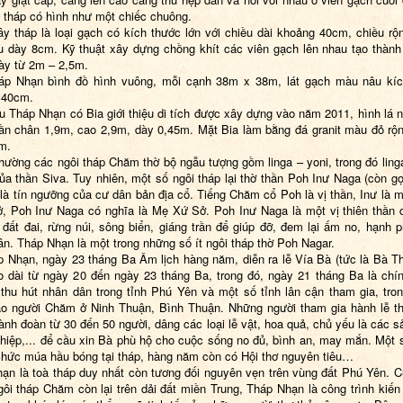
g tháp có hình như một chiếc chuông.
y tháp là loại gạch có kích thước lớn với chiều dài khoảng 40cm, chiều r
u dày 8cm. Kỹ thuật xây dựng chồng khít các viên gạch lên nhau tạo thành
ày từ 2m – 2,5m.
áp Nhạn bình đồ hình vuông, mỗi cạnh 38m x 38m, lát gạch màu nâu kíc
 40cm.
u Tháp Nhạn có Bia giới thiệu di tích được xây dựng vào năm 2011, hình lá n
ần chân 1,9m, cao 2,9m, dày 0,45m. Mặt Bia làm bằng đá granit màu đỏ rộ
m.
hường các ngôi tháp Chăm thờ bộ ngẫu tượng gồm linga – yoni, trong đó linga
ủa thần Siva. Tuy nhiên, một số ngôi tháp lại thờ thần Poh Inư Naga (còn gọ
 là tín ngưỡng của cư dân bản địa cổ. Tiếng Chăm cổ Poh là vị thần, Inư là 
ở, Poh Inư Naga có nghĩa là Mẹ Xứ Sở. Poh Inư Naga là một vị thiên thần 
 đất đai, rừng núi, sông biển, giáng trần để giúp đỡ, đem lại ấm no, hạnh 
n. Tháp Nhạn là một trong những số ít ngôi tháp thờ Poh Nagar.
áp Nhạn,
ngày 23 tháng Ba Âm lịch
hàng năm,
diễn ra lễ Vía Bà (tức là Bà T
o dài từ ngày 20 đến ngày 23 tháng Ba, trong đó, ngày 21 tháng Ba là chín
thu hút nhân dân trong tỉnh Phú Yên và một số tỉnh lân cận tham gia, tro
o người Chăm ở Ninh Thuận, Bình Thuận. Những người tham gia hành lễ t
ành đoàn từ 30 đến 50 người, dâng các loại lễ vật, hoa quả, chủ yếu là các 
hiệp,... để cầu xin Bà phù hộ cho cuộc sống no đủ, bình an, may mắn. Một 
chức múa hầu bóng tại tháp, hàng năm còn có Hội thơ nguyên tiêu…
ạn là toà tháp duy nhất còn tương đối nguyên vẹn trên vùng đất Phú Yên. 
gôi tháp Chăm còn lại trên dải đất miền Trung, Tháp Nhạn là công trình kiến 