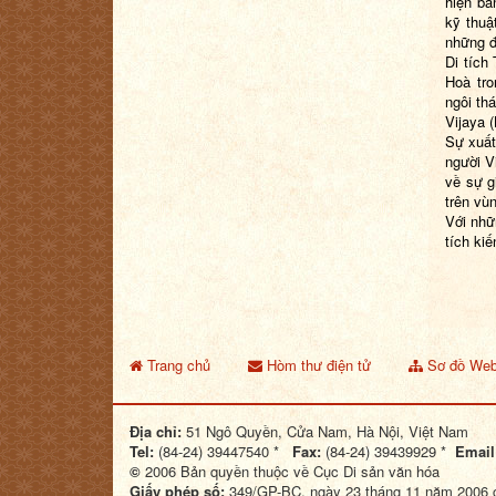
hiện bà
kỹ thuậ
những đ
Di tích
Hoà tro
ngôi th
Vijaya 
Sự xuất
người V
về sự g
trên vù
Với nhữ
tích ki
Trang chủ
Hòm thư điện tử
Sơ đồ Web
Địa chỉ:
51 Ngô Quyền, Cửa Nam, Hà Nội, Việt Nam
Tel:
(84-24) 39447540 *
Fax:
(84-24) 39439929 *
Email
©
2006 Bản quyền thuộc về Cục Di sản văn hóa
Giấy phép số:
349/GP-BC, ngày 23 tháng 11 năm 2006 c