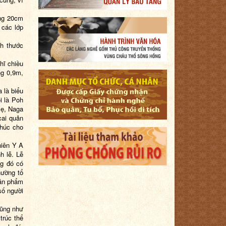
ộng 20cm
 các lớp
h thước
hĩ chiều
ng 0,9m,
 là biểu
i là Poh
mẹ, Naga
cai quản
phúc cho
hiên Y A
h lễ. Lễ
ng đó có
hường tổ
sản phẩm
số người
Cũng như
trúc thể