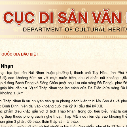
H QUỐC GIA ĐẶC BIỆT
 Nhạn
ạn tọa lạc trên Núi Nhạn thuộc phường I, thành phố Tuy Hòa, tỉnh Phú 
ó độ cao khoảng 60m so với mực nước biển, chu vi chân núi khoảng 1,5k
p đường Bạch Đằng và Sông Chùa (một phụ lưu của sông Đà Rằng), phía Đ
giáp khu dân cư. Vị trí Tháp Nhạn tọa lạc cách cửa Đà Diễn (cửa sông Đà
) khoảng 1,5km.
úc Tháp Nhạn là sự chuyển tiếp giữa phong cách kiến trúc Mỹ Sơn A1 và ph
úc Bình Định, niên đại vào khoảng cuối thế kỷ XI đầu thế kỷ XII.
ác phẩm điêu khắc gắn với di tích Tháp Nhạn, trong đó, tiêu biểu nhất là đài
òng tháp thuộc phong cách nghệ thuật Tháp Mắm có niên đại vào khoảng thế
hạn gồm
3 phần: đế tháp, thân tháp và mái tháp.
p
bao gồm nhiều gờ giật và hơi choãi ra tạo thế vững chắc, chu vi là 12,2m x 