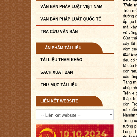
Thân t
VĂN BẢN PHÁP LUẬT VIỆT NAM
Trên mỗ
đường g
VĂN BẢN PHÁP LUẬT QUỐC TẾ
ốp tạo 
mái xây
TRA CỨU VĂN BẢN
vẻ vững
Cửa thá
xây lồi
ẤN PHẨM TÀI LIỆU
vòm cu
Mái th
đều có 
TÀI LIỆU THAM KHẢO
tả của 
con rắn
SÁCH XUẤT BẢN
các tần
Tầng má
THƯ MỤC TÀI LIỆU
chóp nh
Trên 4 
tháp, t
LIÊN KẾT WEBSITE
còn. Tro
rơi xuố
Nanđin 
Trong c
tường p
Lòng Th
thuật x