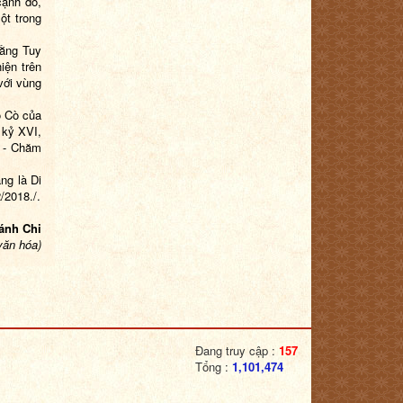
cạnh đó,
ột trong
bằng Tuy
iện trên
với vùng
ổ Cò của
 kỷ XVI,
t - Chăm
ng là Di
/2018./.
ánh Chi
văn hóa)
Đang truy cập :
157
Tổng :
1,101,474