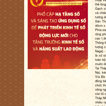
thế lòn
Gạch xâ
và chiề
tường d
Sân Th
40cm x
Phía sa
rộng ph
cao 1,9
Thông t
tượng c
Naga) -
là xứ s
toàn bộ
muôn dâ
Tại Th
Na), ké
Vía Bà 
đồng bà
chức th
nông ng
còn tổ 
Tháp Nh
nhiều n