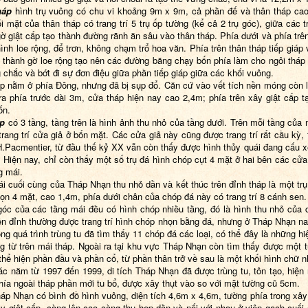
háp
hình trụ vuông có chu vi khoảng 9m x 9m, cả phần đế và thân tháp ca
i mặt của thân tháp có trang trí 5 trụ ốp tường (kể cả 2 trụ góc), giữa các t
ờ giật cấp tạo thành đường rãnh ăn sâu vào thân tháp. Phía dưới và phía trên
hình loe rộng, để trơn, không chạm trổ hoa văn. Phía trên thân tháp tiếp giáp 
 thành gờ loe rộng tạo nên các đường băng chạy bốn phía làm cho ngôi tháp
 chắc và bớt đi sự đơn điệu giữa phần tiếp giáp giữa các khối vuông.
p nằm ở phía Đông, nhưng đã bị sụp đổ. Căn cứ vào vết tích nền móng còn l
 ra phía trước dài 3m, cửa tháp hiện nay cao 2,4m; phía trên xây giật cấp t
ốn.
áp
có 3 tầng, tầng trên là hình ảnh thu nhỏ của tầng dưới. Trên mỗi tầng của 
trang trí cửa giả ở bốn mặt. Các cửa giả này cũng được trang trí rất cầu kỳ,
H.Pacmentier, từ đầu thế kỷ XX vẫn còn thấy được hình thủy quái đang cấu 
. Hiện nay, chỉ còn thấy một số trụ đá hình chóp cụt 4 mặt ở hai bên các cửa 
g mái.
i cuối cùng của Tháp Nhạn thu nhỏ dần và kết thúc trên đỉnh tháp là một trụ
ọn 4 mặt, cao 1,4m, phía dưới chân của chóp đá này có trang trí 8 cánh sen.
góc của các tầng mái đều có hình chóp nhiều tầng, đó là hình thu nhỏ của 
rên đỉnh thường được trang trí hình chóp nhọn bằng đá, nhưng ở Tháp Nhạn n
ng quá trình trùng tu đã tìm thấy 11 chóp đá các loại, có thể đây là những hi
ng từ trên mái tháp. Ngoài ra tại khu vực Tháp Nhạn còn tìm thấy được một 
thể hiện phần đầu và phần cổ, từ phần thân trở về sau là một khối hình chữ n
ác năm từ 1997 đến 1999, di tích Tháp Nhạn đã được trùng tu, tôn tạo, hiện
hía ngoài tháp phần mới tu bổ, được xây thụt vào so với mặt tường cũ 5cm.
áp Nhạn có bình đồ hình vuông, diện tích 4,6m x 4,6m, tường phía trong xây
ây giật cấp, càng lên cao càng thu hẹp dần và nối với nhau ở viên gạch cuối 