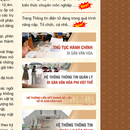
kiến thức chuyên môn nghiệp ...
o 12,4m.
rụ ốp có
Trang Thông tin điện tử đang trong quá trình
 các trụ
với phần
nâng cấp. Tổ chức, cá nhâ...
 có dáng
ại, phần
ạo thành
mái tháp
 theo mô
xé những
giả trên
 đá hình
các ngôi
ay không
ện vật bị
tượng bò
hật.
 nay mặt
 theo kỹ
cùng, vì