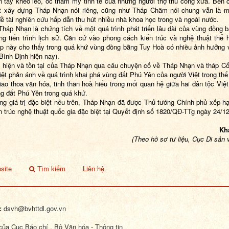
n tay khéo léo, óc thẩm mỹ tinh tế của những người thợ thủ công xưa. Bên 
t xây dựng Tháp Nhạn nói riêng, cũng như Tháp Chăm nói chung vẫn là m
ề tài nghiên cứu hấp dẫn thu hút nhiều nhà khoa học trong và ngoài nước.
 Tháp Nhạn là chứng tích về một quá trình phát triển lâu dài của vùng đồng 
ng tiến trình lịch sử. Căn cứ vào phong cách kiến trúc và nghệ thuật thể h
áp này cho thấy trong quá khứ vùng đồng bằng Tuy Hoà có nhiều ảnh hưởng 
(Bình Định hiện nay).
 hiện và tồn tại của Tháp Nhạn qua câu chuyện cổ về Tháp Nhạn và tháp C
iệt phản ánh về quá trình khai phá vùng đất Phú Yên của người Việt trong thế
iao thoa văn hóa, tinh thần hoà hiếu trong mối quan hệ giữa hai dân tộc Việ
ng đất Phú Yên trong quá khứ.
ng giá trị đặc biệt nêu trên, Tháp Nhạn đã được Thủ tướng Chính phủ xếp hạ
ến trúc nghệ thuật quốc gia đặc biệt tại Quyết định số 1820/QĐ-TTg ngày 24/12
Kh
(Theo hồ sơ tư liệu, Cục Di sản 
site
Tìm kiếm
Liên hệ
:
dsvh@bvhttdl.gov.vn
ủa Cục Báo chí , Bộ Văn hóa - Thông tin