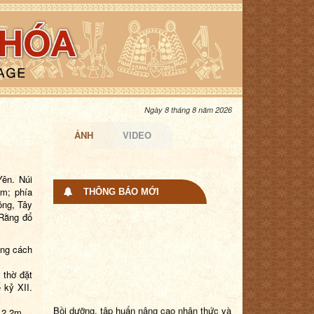
Ngày 8 tháng 8 năm 2026
ẢNH
VIDEO
Yên. Núi
m; phía
THÔNG BÁO MỚI
ông, Tây
 Rằng đổ
ong cách
 thờ đặt
 kỷ XII.
Bồi dưỡng, tập huấn nâng cao nhận thức và
12,2m.