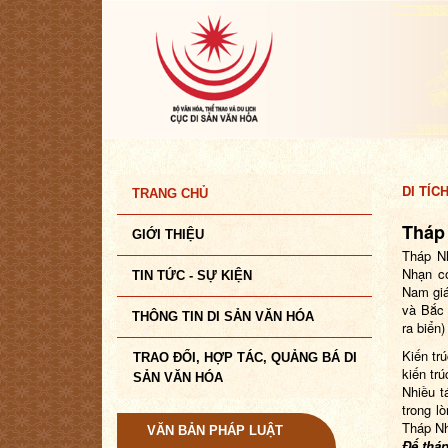
DI TÍC
TRANG CHỦ
Tháp
GIỚI THIỆU
Tháp Nh
Nhạn c
TIN TỨC - SỰ KIỆN
Nam giá
và Bắc 
THÔNG TIN DI SẢN VĂN HÓA
ra biển
Kiến tr
TRAO ĐỔI, HỢP TÁC, QUẢNG BÁ DI
kiến tr
SẢN VĂN HÓA
Nhiều t
trong l
Tháp N
VĂN BẢN PHÁP LUẬT
Đế thá