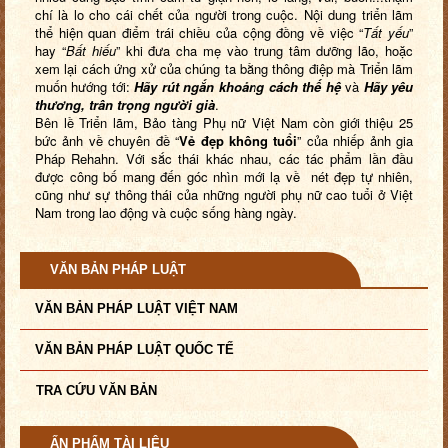
chí là lo cho cái chết của người trong cuộc. Nội dung triển lãm
thể hiện quan điểm trái chiều của cộng đồng về việc “
Tất yếu
”
hay “
Bất hiếu
” khi đưa cha mẹ vào trung tâm dưỡng lão, hoặc
xem lại cách ứng xử của chúng ta bằng thông điệp mà Triển lãm
muốn hướng tới:
Hãy rút ngắn khoảng cách thế hệ
và
Hãy yêu
thương, trân trọng người già
.
Bên lề Triển lãm, Bảo tàng Phụ nữ Việt Nam còn giới thiệu 25
bức ảnh về chuyên đề “
Vẻ đẹp không tuổi
” của nhiếp ảnh gia
Pháp Rehahn. Với sắc thái khác nhau, các tác phẩm lần đầu
được công bố mang đến góc nhìn mới lạ về nét đẹp tự nhiên,
cũng như sự thông thái của những người phụ nữ cao tuổi ở Việt
Nam trong lao động và cuộc sống hàng ngày.
VĂN BẢN PHÁP LUẬT
VĂN BẢN PHÁP LUẬT VIỆT NAM
VĂN BẢN PHÁP LUẬT QUỐC TẾ
TRA CỨU VĂN BẢN
ẤN PHẨM TÀI LIỆU