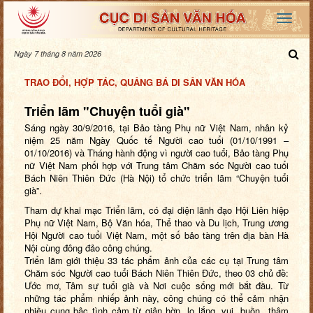
Ngày 7 tháng 8 năm 2026
TRAO ĐỔI, HỢP TÁC, QUẢNG BÁ DI SẢN VĂN HÓA
Triển lãm "Chuyện tuổi già"
Sáng ngày 30/9/2016, tại Bảo tàng Phụ nữ Việt Nam, nhân kỷ
niệm 25 năm Ngày Quốc tế Người cao tuổi (01/10/1991 –
01/10/2016) và Tháng hành động vì người cao tuổi, Bảo tàng Phụ
nữ Việt Nam phối hợp với Trung tâm Chăm sóc Người cao tuổi
Bách Niên Thiên Đức (Hà Nội) tổ chức triển lãm “Chuyện tuổi
già”.
Tham dự khai mạc Triển lãm, có đại diện lãnh đạo Hội Liên hiệp
Phụ nữ Việt Nam, Bộ Văn hóa, Thể thao và Du lịch, Trung ương
Hội Người cao tuổi Việt Nam, một số bảo tàng trên địa bàn Hà
Nội cùng đông đảo công chúng.
Triển lãm giới thiệu 33 tác phẩm ảnh của các cụ tại Trung tâm
Chăm sóc Người cao tuổi Bách Niên Thiên Đức, theo 03 chủ đề:
Ước mơ, Tâm sự tuổi già và Nơi cuộc sống mới bắt đầu. Từ
những tác phẩm nhiếp ảnh này, công chúng có thể cảm nhận
nhiều cung bậc tình cảm từ giận hờn, lo lắng, vui, buồn...thậm