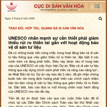
Ngày 9 tháng 8 năm 2026
TRAO ĐỔI, HỢP TÁC, QUẢNG BÁ DI SẢN VĂN HÓA
UNESCO nhấn mạnh sự cần thiết phải giảm
thiểu rủi ro thiên tai gắn với hoạt động bảo
vệ di sản tư liệu
Đã có những bước tiến vững chắc trong hoạt động bảo vệ di sản
tư liệu thông qua việc giảm thiểu rủi ro thiên tai, đặc biệt ở các
nước kém và đang phát triển. Điều này được nêu rõ trong báo
cáo của UNESCO về việc thực hiện Dự án “Bảo vệ di sản tư liệu
thông qua xây dựng chính sách phát triển và nâng cao năng lực”,
do Nhật Bản tài trợ. Dự án này kéo dài 3 năm, đã ghi nhận những
bước tiến lớn
trong định hướng phát triển các chính sách nhằm
bảo tồn bền vững di sản tư liệu thông qua giảm thiểu rủi ro thiên
tai. Đặc biệt, báo cáo đưa ra một khung chiến lược hành động
của UNESCO cho vấn đề này.
Tiến độ
dự án được báo cáo qua các cuộc thảo luận đã tổ
chức tại các Diễn đàn Chính sách Toàn cầu lần thứ Nhất vào
năm 2018 và lần thứ Hai vào năm 2021. Diễn đàn Chính sách