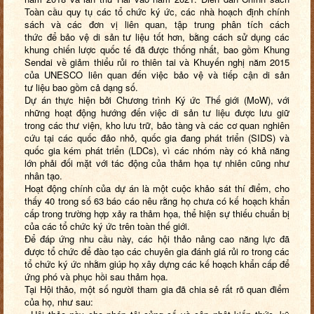
Toàn cầu quy tụ các tổ chức ký ức, các nhà hoạch định chính
sách và các đơn vị liên quan, tập trung phân tích cách
thức để bảo vệ di sản tư liệu tốt hơn, bằng cách sử dụng các
khung chiến lược quốc tế đã được thống nhất, bao gồm Khung
Sendai về giảm thiểu rủi ro thiên tai và Khuyến nghị năm 2015
của UNESCO liên quan đến việc bảo vệ và tiếp cận di sản
tư liệu bao gồm cả dạng số.
Dự án thực hiện bởi Chương trình Ký ức Thế giới (MoW), với
những hoạt động hướng đến việc di sản tư liệu được lưu giữ
trong các thư viện, kho lưu trữ, bảo tàng và các cơ quan nghiên
cứu tại các quốc đảo nhỏ, quốc gia đang phát triển (SIDS) và
quốc gia kém phát triển (LDCs), vì các nhóm này có khả năng
lớn phải đối mặt với tác động của thảm họa tự nhiên cũng như
nhân tạo.
Hoạt động chính của dự án là một cuộc khảo sát thí điểm, cho
thấy 40 trong số 63 báo cáo nêu rằng họ chưa có kế hoạch khẩn
cấp trong trường hợp xảy ra thảm họa, thể hiện sự thiếu chuẩn bị
của các tổ chức ký ức trên toàn thế giới.
Để đáp ứng nhu cầu này, các hội thảo nâng cao năng lực đã
được tổ chức để đào tạo các chuyên gia đánh giá rủi ro trong các
tổ chức ký ức nhằm giúp họ xây dựng các kế hoạch khẩn cấp để
ứng phó và phục hồi sau thảm họa.
Tại Hội thảo, một số người tham gia đã chia sẻ rất rõ quan điểm
của họ, như sau: