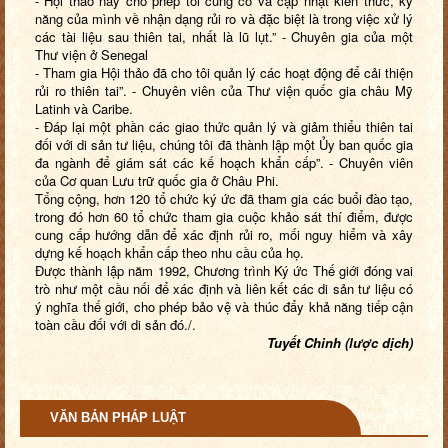
- Hội thảo này cho phép tôi củng cố và cập nhật kiến thức, kỹ
năng của mình về nhận dạng rủi ro và đặc biệt là trong việc xử lý
các tài liệu sau thiên tai, nhất là lũ lụt.” - Chuyên gia của một
Thư viện ở Senegal
- Tham gia Hội thảo đã cho tôi quản lý các hoạt động để cải thiện
rủi ro thiên tai”. - Chuyên viên của Thư viện quốc gia châu Mỹ
Latinh và Caribe.
- Đáp lại một phần các giao thức quản lý và giảm thiểu thiên tai
đối với di sản tư liệu, chúng tôi đã thành lập một Ủy ban quốc gia
đa ngành để giám sát các kế hoạch khẩn cấp”. - Chuyên viên
của Cơ quan Lưu trữ quốc gia ở Châu Phi.
Tổng cộng, hơn 120 tổ chức ký ức đã tham gia các buổi đào tạo,
trong đó hơn 60 tổ chức tham gia cuộc khảo sát thí điểm, được
cung cấp hướng dẫn để xác định rủi ro, mối nguy hiểm và xây
dựng kế hoạch khẩn cấp theo nhu cầu của họ.
Được thành lập năm 1992, Chương trình Ký ức Thế giới đóng vai
trò như một cầu nối để xác định và liên kết các di sản tư liệu có
ý nghĩa thế giới, cho phép bảo vệ và thúc đẩy khả năng tiếp cận
toàn cầu đối với di sản đó./.
Tuyết Chinh (lược dịch)
VĂN BẢN PHÁP LUẬT