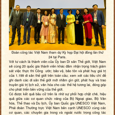
Đoàn công tác Việt Nam tham dự Kỳ họp Đại hội đồng lần thứ
24
tại Paris.
Với tư cách là thành viên của Ủy ban Di sản Thế giới, Việt Nam
sẽ cùng 20 quốc gia thành viên khác đảm nhận trọng trách giám
sát việc thực thi Công ước; bảo vệ, bảo tồn và phát huy giá trị
của 1.199 di sản thế giới trên toàn cầu; xem xét các tiêu chí để
ghi danh các di sản thế giới mới nhằm gìn giữ, phát huy và trao
truyền giá trị lịch sử, văn hóa cho các thế hệ tương lai, đóng góp
cho phát triển bền vững của thế giới.
Có được kết quả bầu cử trên là nhờ sự phối hợp chặt chẽ, hiệu
quả giữa các cơ quan chức năng của Bộ Ngoại giao, Bộ Văn
hóa, Thể thao và Du lịch, Ủy ban Quốc gia UNESCO Việt Nam,
Phái đoàn Thường trực Việt Nam bên cạnh UNESCO cùng các
cơ quan, các chuyên gia trong và ngoài nước trong công tác