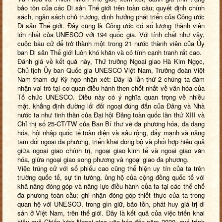
bảo tồn của các Di sản Thế giới trên toàn cầu; quyết định chính
sách, ngân sách chủ trương, định hướng phát triển của Công ước
Di sản Thế giới. Đây cũng là Công ước có số lượng thành viên
lớn nhất của UNESCO với 194 quốc gia. Với tính chất như vậy,
cuộc bầu cử để trở thành một trong 21 nước thành viên của Ủy
ban Di sản Thế giới luôn khó khăn và có tính cạnh tranh rất cao.
Đánh giá về kết quả này, Thứ trưởng Ngoại giao Hà Kim Ngọc,
Chủ tịch Ủy ban Quốc gia UNESCO Việt Nam, Trưởng đoàn Việt
Nam tham dự Kỳ họp nhận xét:
Đây là lần thứ 2 chúng ta đảm
nhận vai trò tại cơ quan điều hành then chốt nhất về văn hóa của
Tổ chức UNESCO. Điều này có ý nghĩa quan trọng về nhiều
mặt, k
hẳng định đường lối đối ngoại đúng đắn của Đảng và Nhà
nước ta như tinh thần của Đại hội Đảng toàn quốc lần thứ XIII và
Chỉ thị số 25-CT/TW của Ban Bí thư về đa phương hóa, đa dạng
hóa
,
hội nhập quốc tế toàn diện và sâu rộng,
đẩy mạnh và nâng
tầm đối ngoại đa phương, triển khai đồng bộ và phối hợp hiệu quả
giữa ngoại giao chính trị, ngoại giao kinh tế và ngoại giao văn
hóa, giữa ngoại giao song phương và ngoại giao đa phương.
Việc trúng cử với số phiếu cao cũng thể hiện uy tín của ta trên
trường quốc tế, sự tin tưởng, ủng hộ của cộng đồng quốc tế với
khả năng đóng góp và năng lực điều hành của ta tại các thể chế
đa phương toàn cầu; ghi nhận đóng góp thiết thực của ta trong
quan hệ với UNESCO, trong gìn giữ, bảo tồn, phát huy giá trị di
sản ở Việt Nam, trên thế giới. Đây là kết quả của việc triển khai
hiệu quả Chiến lược Ngoại giao văn hóa đến năm 2030, quá trình