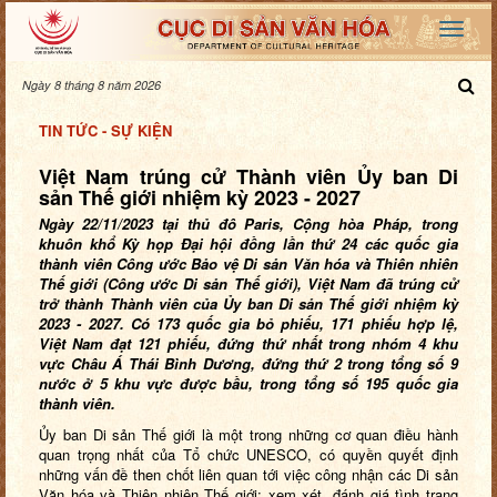
Ngày 8 tháng 8 năm 2026
TIN TỨC - SỰ KIỆN
Việt Nam trúng cử Thành viên Ủy ban Di
sản Thế giới nhiệm kỳ 2023 - 2027
Ngày 22/11/2023
tại thủ đô Paris
,
Cộng hòa Pháp, trong
khuôn khổ Kỳ họp Đại hội đồng lần thứ 24 các quốc gia
thành viên Công ước Bảo vệ Di sản Văn hóa và Thiên nhiên
Thế giới (Công ước Di sản Thế giới), Việt Nam đã trúng cử
trở thành Thành viên của Ủy ban Di sản Thế giới nhiệm kỳ
2023
-
2027
.
Có 173 quốc gia bỏ phiếu, 171 phiếu hợp lệ,
Việt Nam đạt 121 phiếu, đứng thứ nhất trong nhóm 4 khu
vực Châu Á Thái Bình Dương, đứng thứ 2 trong tổng số 9
nước ở 5 khu vực được bầu, trong tổng số 195 quốc gia
thành viên.
Ủy ban Di sản
T
hế giới là một trong những cơ quan điều hành
quan trọng nhất của Tổ chức UNESCO,
c
ó quyền quyết định
những vấn đề then chốt liên quan tới việc công nhận các Di sản
Văn hóa và Thiên nhiên Thế giới; xem xét, đánh giá tình trạng