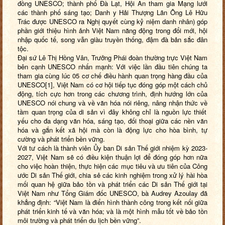
đồng UNESCO; thành phố Đà Lạt, Hội An tham gia Mạng lưới
các thành phố sáng tạo; Danh y Hải Thượng Lãn Ông Lê Hữu
Trác được UNESCO ra Nghị quyết cùng kỷ niệm
danh nhân) góp
phần giới thiệu hình ảnh Việt Nam năng động trong đổi mới, hội
nhập quốc tế, song vẫn giàu truyền thống, đậm đà bản sắc đân
tộc.
Đại sứ Lê Thị Hồng Vân, Trưởng Phái đoàn thường trực Việt Nam
bên cạnh UNESCO nhấn mạnh: Với việc lần đầu tiên chúng ta
tham gia cùng lúc 05 cơ chế điều hành quan trọng hàng đầu của
UNESCO
[1]
, Việt Nam có cơ hội tiếp tục đóng góp một cách chủ
động, tích cực hơn trong các chương trình, định hướng lớn của
UNESCO nói chung và về văn hóa nói riêng, nâng
nhận thức về
tầm quan trọng của di sản vì đây không chỉ là nguồn lực thiết
yếu cho đa dạng văn hóa, sáng tạo, đối thoại giữa các nền văn
hóa và gắn kết xã hội mà còn là động lực cho hòa bình, tự
cường và phát triển bền vững.
Với tư cách là thành viên Ủy ban Di sản Thế giới nhiệm kỳ 2023-
2027, Việt Nam sẽ có điều kiện thuận lợi để đóng góp hơn nữa
cho việc hoàn thiện, thực hiện các mục tiêu và ưu tiên của Công
ước Di sản Thế giới, chia sẻ các kinh nghiệm trong xử lý hài hòa
mối quan hệ giữa bảo tồn và phát triển các Di sản Thế giới tại
Việt Nam như Tổng Giám đốc UNESCO, bà Audrey Azoulay đã
khẳng định: “Việt Nam là điển hình thành công trong kết nối giữa
phát triển kinh tế và văn hóa; và là một hình mẫu tốt về bảo tồn
môi trường và phát triển du lịch bền vững”.