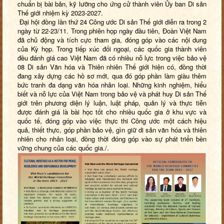
chuẩn bị bài bản, kỹ lưỡng cho ứng cử thành viên Ủy ban Di sản
Thế giới nhiệm kỳ 2023-2027.
Đại hội đồng lần thứ 24 Công ước Di sản Thế giới diễn ra trong 2
ngày từ 22-23/11. Trong phiên họp ngày đầu tiên, Đoàn Việt Nam
đã chủ động và tích cực tham gia, đóng góp vào các nội dung
của Kỳ họp. Trong tiếp xúc đối ngoại, các quốc gia thành viên
đều đánh giá cao Việt Nam đã có nhiều nỗ lực trong việc bảo vệ
08 Di sản Văn hóa và Thiên nhiên Thế giới hiện có, đồng thời
đang xây dựng các hồ sơ mới, qua đó góp phần làm giàu thêm
bức tranh đa dạng văn hóa nhân loại. Những kinh nghiệm, hiểu
biết và nỗ lực của Việt Nam trong bảo vệ và phát huy Di sản Thế
giới trên phương diện lý luận, luật pháp, quản lý và thực tiễn
được đánh giá là bài học tốt cho nhiều quốc gia ở khu vực và
quốc tế, đóng góp vào việc thực thi Công ước một cách hiệu
quả, thiết thực, góp phần bảo vệ, gìn giữ di sản văn hóa và thiên
nhiên cho nhân loại, đồng thời đóng góp vào sự phát triển bền
vững chung của các quốc gia./.