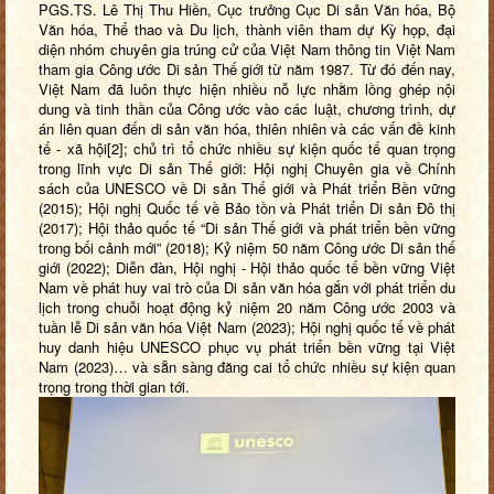
PGS.TS. Lê Thị Thu Hiền, Cục trưởng Cục Di sản Văn hóa, Bộ
Văn hóa, Thể thao và Du lịch, thành viên tham dự Kỳ họp, đại
diện nhóm chuyên gia trúng cử của Việt Nam thông tin Việt Nam
tham gia Công ước Di sản Thế giới từ năm 1987. Từ đó đến nay,
Việt Nam đã luôn thực hiện nhiều nỗ lực nhằm lồng ghép nội
dung và tinh thần của Công ước vào các luật, chương trình, dự
án liên quan đến di sản văn hóa, thiên nhiên và các vấn đề kinh
tế - xã hội
[2]
; chủ trì tổ chức nhiều sự kiện quốc tế quan trọng
trong lĩnh vực Di sản Thế giới: Hội nghị Chuyên gia về Chính
sách của UNESCO về Di sản Thế giới và Phát triển Bền vững
(2015); Hội nghị Quốc tế về Bảo tồn và Phát triển Di sản Đô thị
(2017); Hội thảo quốc tế “Di sản Thế giới và phát triển bền vững
trong bối cảnh mới” (2018); Kỷ niệm 50 năm Công ước Di sản thế
giới (2022); Diễn đàn, Hội nghị - Hội thảo quốc tế bền vững Việt
Nam về phát huy vai trò của Di sản văn hóa gắn với phát triển du
lịch trong chuỗi hoạt động kỷ niệm 20 năm Công ước 2003 và
tuần lễ Di sản văn hóa Việt Nam (2023); Hội nghị quốc tế về phát
huy danh hiệu UNESCO phục vụ phát triển bền vững tại Việt
Nam (2023)… và sẵn sàng đăng cai tổ chức nhiều sự kiện quan
trọng trong thời gian tới.