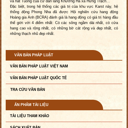
và hát Tuồng của cư dân làng Khương Hà xã Hưng Trạch…
Đặc biệt, trong hệ thống các giá trị của khu vực Karst này, hệ
thống động Phong Nha đã được Hội nghiên cứu hang động
Hoàng gia Anh (BCRA) đánh giá là hang động có giá trị hàng đầu
thế giới với 4 điểm nhất: Có các sông ngầm dài nhất, có cửa
hang cao và rộng nhất, có những bờ cát rộng và đẹp nhất, có
những thạch nhũ đẹp nhất.
VĂN BẢN PHÁP LUẬT
VĂN BẢN PHÁP LUẬT VIỆT NAM
VĂN BẢN PHÁP LUẬT QUỐC TẾ
TRA CỨU VĂN BẢN
ẤN PHẨM TÀI LIỆU
TÀI LIỆU THAM KHẢO
SÁCH XUẤT BẢN