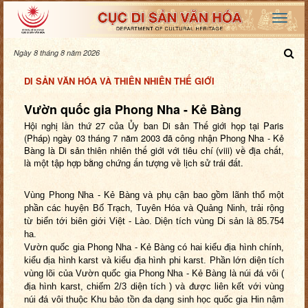
Ngày 8 tháng 8 năm 2026
DI SẢN VĂN HÓA VÀ THIÊN NHIÊN THẾ GIỚI
Vườn quốc gia Phong Nha - Kẻ Bàng
Hội nghị lần thứ 27 của Ủy ban Di sản Thế giới họp tại Paris
(Pháp) ngày 03 tháng 7 năm 2003 đã công nhận Phong Nha - Kẻ
Bàng là Di sản thiên nhiên thế giới với tiêu chí (viii) về địa chất,
là một tập hợp bằng chứng ấn tượng về lịch sử trái đất.
Vùng Phong Nha - Kẻ Bàng và phụ cận bao gồm lãnh thổ một
phần các huyện Bố Trạch, Tuyên Hóa và Quảng Ninh, trải rộng
từ biển tới biên giới Việt - Lào. Diện tích vùng Di sản là 85.754
ha.
Vườn quốc gia Phong Nha - Kẻ Bàng có hai kiểu địa hình chính,
kiểu địa hình karst và kiểu địa hình phi karst. Phần lớn diện tích
vùng lõi của Vườn quốc gia Phong Nha - Kẻ Bàng là núi đá vôi (
địa hình karst, chiếm 2/3 diện tích ) và được liên kết với vùng
núi đá vôi thuộc Khu bảo tồn đa dạng sinh học quốc gia Hin nậm