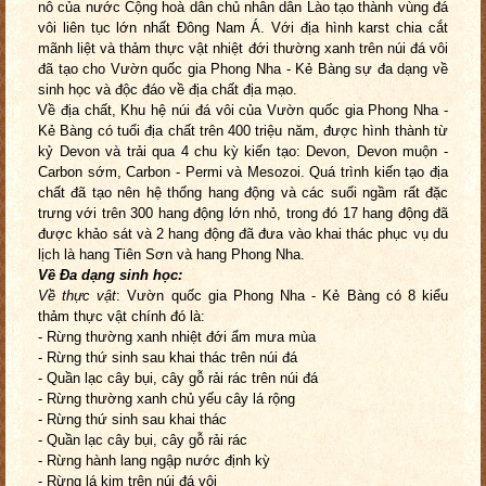
nô của nước Cộng hoà dân chủ nhân dân Lào tạo thành vùng đá
vôi liên tục lớn nhất Đông Nam Á. Với địa hình karst chia cắt
mãnh liệt và thảm thực vật nhiệt đới thường xanh trên núi đá vôi
đã tạo cho Vườn quốc gia Phong Nha - Kẻ Bàng sự đa dạng về
sinh học và độc đáo về địa chất địa mạo.
Về địa chất, Khu hệ núi đá vôi của Vườn quốc gia Phong Nha -
Kẻ Bàng có tuổi địa chất trên 400 triệu năm, được hình thành từ
kỷ Devon và trải qua 4 chu kỳ kiến tạo: Devon, Devon muộn -
Carbon sớm, Carbon - Permi và Mesozoi. Quá trình kiến tạo địa
chất đã tạo nên hệ thống hang động và các suối ngầm rất đặc
trưng với trên 300 hang động lớn nhỏ, trong đó 17 hang động đã
được khảo sát và 2 hang động đã đưa vào khai thác phục vụ du
lịch là hang Tiên Sơn và hang Phong Nha.
Về Đa dạng sinh học:
Về thực vật
: Vườn quốc gia Phong Nha - Kẻ Bàng có 8 kiểu
thảm thực vật chính đó là:
- Rừng thường xanh nhiệt đới ẩm mưa mùa
- Rừng thứ sinh sau khai thác trên núi đá
- Quần lạc cây bụi, cây gỗ rải rác trên núi đá
- Rừng thường xanh chủ yếu cây lá rộng
- Rừng thứ sinh sau khai thác
- Quần lạc cây bụi, cây gỗ rải rác
-
Rừng hành lang ngập nước định kỳ
- Rừng lá kim trên núi đá vôi