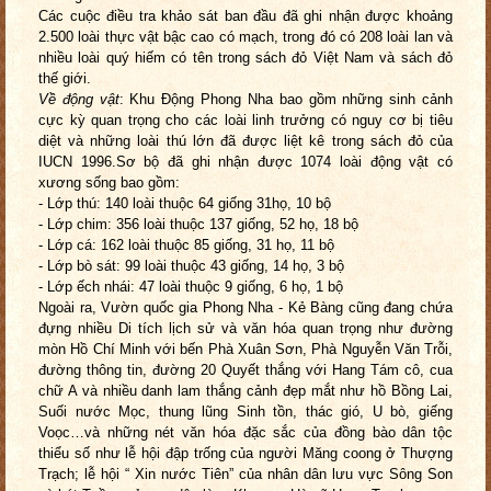
Các cuộc điều tra khảo sát ban đầu đã ghi nhận được khoảng
2.500 loài thực vật bậc cao có mạch, trong đó có 208 loài lan và
nhiều loài quý hiếm có tên trong sách đỏ Việt Nam và sách đỏ
thế giới.
Về động vật
: Khu Động Phong Nha bao gồm những sinh cảnh
cực kỳ quan trọng cho các loài linh trưởng có nguy cơ bị tiêu
diệt và những loài thú lớn đã được liệt kê trong sách đỏ của
IUCN 1996.Sơ bộ đã ghi nhận được 1074 loài động vật có
xương sống bao gồm:
- Lớp thú: 140 loài thuộc 64 giống 31họ, 10 bộ
- Lớp chim: 356 loài thuộc 137 giống, 52 họ, 18 bộ
- Lớp cá: 162 loài thuộc 85 giống, 31 họ, 11 bộ
- Lớp bò sát: 99 loài thuộc 43 giống, 14 họ, 3 bộ
- Lớp ếch nhái: 47 loài thuộc 9 giống, 6 họ, 1 bộ
Ngoài ra, Vườn quốc gia Phong Nha - Kẻ Bàng cũng đang chứa
đựng nhiều Di tích lịch sử và văn hóa quan trọng như đường
mòn Hồ Chí Minh với bến Phà Xuân Sơn, Phà Nguyễn Văn Trỗi,
đường thông tin, đường 20 Quyết thắng với Hang Tám cô, cua
chữ A và nhiều danh lam thắng cảnh đẹp mắt như hồ Bồng Lai,
Suối nước Mọc, thung lũng Sinh tồn, thác gió, U bò, giếng
Voọc…và những nét văn hóa đặc sắc của đồng bào dân tộc
thiểu số như lễ hội đập trống của người Măng coong ở Thượng
Trạch; lễ hội “ Xin nước Tiên” của nhân dân lưu vực Sông Son