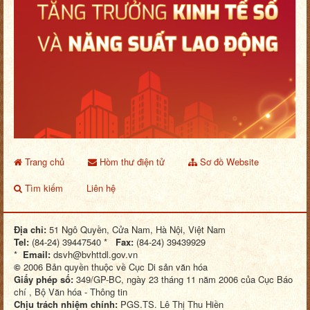
Trang chủ
Hòm thư điện tử
Sơ đồ Website
Tìm kiếm
Liên hệ
Địa chỉ:
51 Ngô Quyền, Cửa Nam, Hà Nội, Việt Nam
Tel:
(84-24) 39447540 *
Fax:
(84-24) 39439929
*
Email:
dsvh@bvhttdl.gov.vn
©
2006 Bản quyền thuộc về Cục Di sản văn hóa
Giấy phép số:
349/GP-BC, ngày 23 tháng 11 năm 2006 của Cục Báo
chí , Bộ Văn hóa - Thông tin
Chịu trách nhiệm chính:
PGS.TS. Lê Thị Thu Hiền