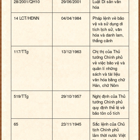
28/2001/QH10
29/06/2001
Luật Di sản văn
hóa
14 LCT/HĐNN
04/04/1984
Pháp lệnh về bảo
vệ và sử dụng di
tích lịch sử, văn
hóa và danh lam,
thắng cảnh
117/TTg
13/12/1963
Chị thị của Thủ
tướng Chính phủ
về việc bảo vệ và
quản lí những
sách và tài liệu
văn hóa bằng chữ
Hán, chữ Nôm
519/TTg
29/10/1957
Nghị định của Thủ
tướng Chính phủ
quy định thể lệ về
bảo tồn cổ tích
65
23/11/1945
Sắc lệnh của Chủ
tịch Chính phủ
lâm thời nước Việt