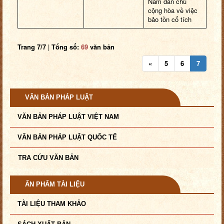
Nam dân chủ
cộng hòa về việc
bảo tồn cổ tích
Trang 7/7
|
Tổng số:
69
văn bản
«
5
6
7
VĂN BẢN PHÁP LUẬT
VĂN BẢN PHÁP LUẬT VIỆT NAM
VĂN BẢN PHÁP LUẬT QUỐC TẾ
TRA CỨU VĂN BẢN
ẤN PHẨM TÀI LIỆU
TÀI LIỆU THAM KHẢO