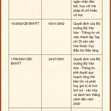
ngăn chặn đào
bới, trục vớt trái
phép di chỉ khảo
cổ học
10/2002/QĐ-BVHTT
03/01/2002
Quyết định của Bộ
trưởng Bộ Văn
hóa - Thông tin về
việc thành lập Tạp
chí Di sản văn
hóa thuộc Cục
Bảo tồn Bảo tàng
1706/2001/QĐ-
24/07/2001
Quyết định của Bộ
BVHTT
trưởng Bộ Văn
hóa - Thông tin
phê duyệt quy
hoạch tổng thể
bảo tồn và phát
huy giá trị di tích
lịch sử - văn hóa
và danh lam thắng
cảnh đến năm
2020