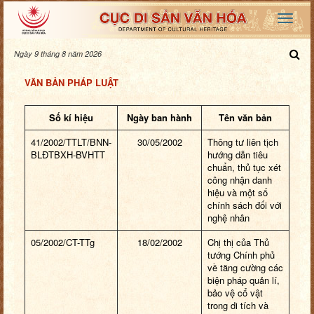
Ngày 9 tháng 8 năm 2026
VĂN BẢN PHÁP LUẬT
Số kí hiệu
Ngày ban hành
Tên văn bản
41/2002/TTLT/BNN-
30/05/2002
Thông tư liên tịch
BLĐTBXH-BVHTT
hướng dẫn tiêu
chuẩn, thủ tục xét
công nhận danh
hiệu và một số
chính sách đối với
nghệ nhân
05/2002/CT-TTg
18/02/2002
Chị thị của Thủ
tướng Chính phủ
về tăng cường các
biện pháp quản lí,
bảo vệ cổ vật
trong di tích và