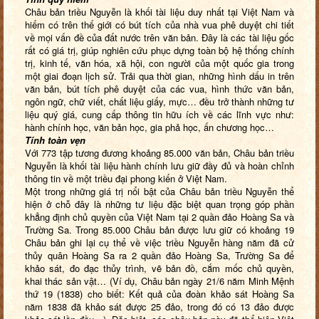
Châu bản triều Nguyễn là khối tài liệu duy nhất tại Việt Nam và
hiếm có trên thế giới có bút tích của nhà vua phê duyệt chi tiết
về mọi vấn đề của đất nước trên văn bản. Đây là các tài liệu gốc
rất có giá trị, giúp nghiên cứu phục dựng toàn bộ hệ thống chính
trị, kinh tế, văn hóa, xã hội, con người của một quốc gia trong
một giai đoạn lịch sử. Trải qua thời gian, những hình dấu in trên
văn bản, bút tích phê duyệt của các vua, hình thức văn bản,
ngôn ngữ, chữ viết, chất liệu giấy, mực… đều trở thành những tư
liệu quý giá, cung cấp thông tin hữu ích về các lĩnh vực như:
hành chính học, văn bản học, gia phả học, ấn chương học…
Tính toàn vẹn
Với 773 tập tương đương khoảng 85.000 văn bản, Châu bản triều
Nguyễn là khối tài liệu hành chính lưu giữ đầy đủ và hoàn chỉnh
thông tin về một triều đại phong kiến ở Việt Nam.
Một trong những giá trị nổi bật của Châu bản triều Nguyễn thể
hiện ở chỗ đây là những tư liệu đặc biệt quan trọng góp phần
khẳng định chủ quyền của Việt Nam tại 2 quần đảo Hoàng Sa và
Trường Sa. Trong 85.000 Châu bản được lưu giữ có khoảng 19
Châu bản ghi lại cụ thể về việc triều Nguyễn hàng năm đã cử
thủy quân Hoàng Sa ra 2 quần đảo Hoàng Sa, Trường Sa để
khảo sát, đo đạc thủy trình, vẽ bản đồ, cắm mốc chủ quyền,
khai thác sản vật… (Ví dụ, Châu bản ngày 21/6 năm Minh Mệnh
thứ 19 (1838) cho biết: Kết quả của đoàn khảo sát Hoàng Sa
năm 1838 đã khảo sát được 25 đảo, trong đó có 13 đảo được