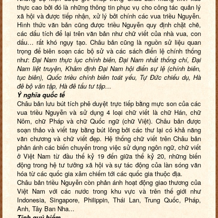
thực cao bởi đó là những thông tin phục vụ cho công tác quản lý
xã hội và được tiếp nhận, xử lý bởi chính các vua triều Nguyễn.
Hình thức văn bản cũng được triều Nguyễn quy định chặt chẽ,
các dấu tích để lại trên văn bản như chữ viết của nhà vua, con
dấu… rất khó ngụy tạo. Châu bản cũng là nguồn sử liệu quan
trọng để biên soạn các bộ sử và các sách điển lệ chính thống
như:
Đại Nam thực lục chính biên, Đại Nam nhất thống chí, Đại
Nam liệt truyện, Khâm định Đại Nam hội điển sự lệ (chính biên,
tục biên), Quốc triều chính biên toát yếu, Tự Đức chiếu dụ, Hà
đê bộ văn tập, Hà đê tấu tư tập…
Ý nghĩa quốc tế
Châu bản lưu bút tích phê duyệt trực tiếp bằng mực son của các
vua triều Nguyễn và sử dụng 4 loại chữ viết là chữ Hán, chữ
Nôm, chữ Pháp và chữ Quốc ngữ (chữ Việt). Châu bản được
soạn thảo và viết tay bằng bút lông bởi các thư lại có khả năng
văn chương và chữ viết đẹp. Hệ thống chữ viết trên Châu bản
phản ánh các biến chuyển trong việc sử dụng ngôn ngữ, chữ viết
ở Việt Nam từ đầu thế kỷ 19 đến giữa thế kỷ 20, những biến
động trong hệ tư tưởng xã hội và sự tác động của làn sóng văn
hóa từ các quốc gia xâm chiếm tới các quốc gia thuộc địa.
Châu bản triều Nguyễn còn phản ánh hoạt động giao thương của
Việt Nam với các nước trong khu vực và trên thế giới như
Indonesia, Singapore, Philippin, Thái Lan, Trung Quốc, Pháp,
Anh, Tây Ban Nha...
Tính quý hiếm