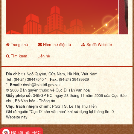
Trang chủ
Hòm thư điện tử
Sơ đồ Website
Tìm kiếm
Liên hệ
Địa chỉ:
51 Ngô Quyền, Cửa Nam, Hà Nội, Việt Nam
Tel:
(84-24) 39447540 *
Fax:
(84-24) 39439929
*
Email:
dsvh@bvhttdl.gov.vn
©
2006 Bản quyền thuộc về Cục Di sản văn hóa
Giấy phép số:
349/GP-BC, ngày 23 tháng 11 năm 2006 của Cục Báo
chí , Bộ Văn hóa - Thông tin
Chịu trách nhiệm chính:
PGS.TS. Lê Thị Thu Hiền
Ghi rõ nguồn "Cục Di sản văn hóa" khi sử dụng lại thông tin từ
Website này