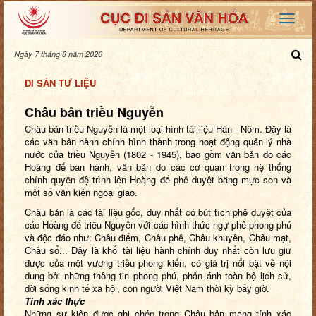
Ngày 7 tháng 8 năm 2026
DI SẢN TƯ LIỆU
Châu bản triều Nguyễn
Châu bản triều Nguyễn là một loại hình tài liệu Hán - Nôm. Đây là
các văn bản hành chính hình thành trong hoạt động quản lý nhà
nước của triều Nguyễn (1802 - 1945), bao gồm văn bản do các
Hoàng đế ban hành, văn bản do các cơ quan trong hệ thống
chính quyền đệ trình lên Hoàng đế phê duyệt bằng mực son và
một số văn kiện ngoại giao.
Châu bản là các tài liệu gốc, duy nhất có bút tích phê duyệt của
các Hoàng đế triều Nguyễn với các hình thức ngự phê phong phú
và độc đáo như: Châu điểm, Châu phê, Châu khuyên, Châu mạt,
Châu sổ... Đây là khối tài liệu hành chính duy nhất còn lưu giữ
được của một vương triều phong kiến, có giá trị nổi bật về nội
dung bởi những thông tin phong phú, phản ánh toàn bộ lịch sử,
đời sống kinh tế xã hội, con người Việt Nam thời kỳ bấy giờ.
Tính xác thực
Những sự kiện được ghi chép trong Châu bản mang tính xác