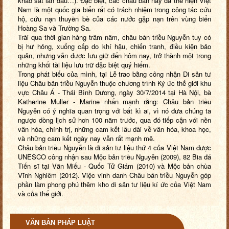
khảo sát lần đầu…). Đặc biệt, các châu bản này đã thể hiện Việt
Nam là một quốc gia biển rất có trách nhiệm trong công tác cứu
hộ, cứu nạn thuyền bè của các nước gặp nạn trên vùng biển
Hoàng Sa và Trường Sa.
Trải qua thời gian hàng trăm năm, châu bản triều Nguyễn tuy có
bị hư hỏng, xuống cấp do khí hậu, chiến tranh, điều kiện bảo
quản, nhưng vẫn được lưu giữ đến hôm nay, trở thành một trong
những khối tài liệu lưu trữ đặc biệt quý hiếm.
Trong phát biểu của mình, tại Lễ trao bằng công nhận Di sản tư
liệu Châu bản triều Nguyễn thuộc chương trình Ký ức thế giới khu
vực Châu Á - Thái Bình Dương, ngày 30/7/2014 tại Hà Nội, bà
Katherine Muller - Marine nhấn mạnh rằng: Châu bản triều
Nguyễn có ý nghĩa quan trọng với bất kì ai, vì nó đưa chúng ta
ngược dòng lịch sử hơn 100 năm trước, qua đó tiếp cận với nền
văn hóa, chính trị, những cam kết lâu dài về văn hóa, khoa học,
và những cam kết ngày nay vẫn rất mạnh mẽ.
Châu bản triều Nguyễn là di sản tư liệu thứ 4 của Việt Nam được
UNESCO công nhận sau Mộc bản triều Nguyễn (2009), 82 Bia đá
Tiến sĩ tại Văn Miếu - Quốc Tử Giám (2010) và Mộc bản chùa
Vĩnh Nghiêm (2012). Việc vinh danh Châu bản triều Nguyễn góp
phần làm phong phú thêm kho di sản tư liệu kí ức của Việt Nam
và của thế giới.
VĂN BẢN PHÁP LUẬT