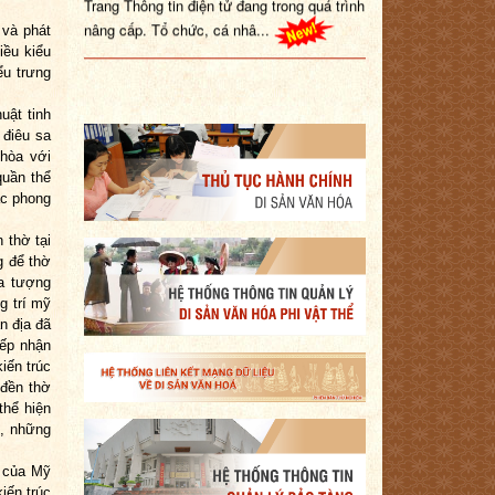
nâng cấp. Tổ chức, cá nhâ...
 và phát
iều kiểu
ểu trưng
uật tinh
 điêu sa
hòa với
quần thể
ác phong
 thờ tại
 để thờ
a tượng
g trí mỹ
n địa đã
iếp nhận
iến trúc
 đền thờ
thể hiện
u, những
c của Mỹ
iến trúc