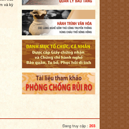
êm và kỳ
Đang truy cập :
203