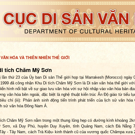
 VĂN HÓA VÀ THIÊN NHIÊN THẾ GIỚI
di tích Chăm Mỹ Sơn
ị lần thứ 23 của Ủy ban Di sản Thế giới họp tại Marrakesh (Morocco) ngày 
1999 đã công nhận Khu Di tích Chăm Mỹ Sơn là Di sản văn hóa thế giới với 
à điển hình nổi bật về sự giao lưu văn hóa với sự hội nhập vào văn hóa bản đị
ng văn hóa bên ngoài, đặc biệt là nghệ thuật kiến trúc Ấn Độ giáo từ tiểu lụ
tiêu chí (iii): Phản ảnh sinh động tiến trình phát triển của lịch sử văn hó
ịch sử văn hóa Đông Nam Á.
tích Chăm Mỹ Sơn nằm trong một thung lũng hẹp có đường kính khoảng 2k
ỹ Sơn, xã Duy Phú, huyện Duy Xuyên, tỉnh Quảng Nam, cách Đà Nẵng 
ây - Tây Nam, cách Trà Kiệu- kinh thành cũ của vương quốc Chămpa xưa