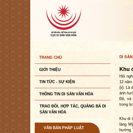
DI SẢN
TRANG CHỦ
Khu 
GIỚI THIỆU
Hội ngh
TIN TỨC - SỰ KIỆN
12 năm 
(ii): L
ảnh hưở
THÔNG TIN DI SẢN VĂN HÓA
Độ, và 
trong l
TRAO ĐỔI, HỢP TÁC, QUẢNG BÁ DI
SẢN VĂN HÓA
Khu di 
làng M
VĂN BẢN PHÁP LUẬT
hướng T