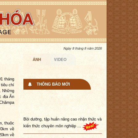
Ngày 8 tháng 8 năm 2026
ẢNH
VIDEO
01 tháng
THÔNG BÁO MỚI
tiêu chí
a. Những
c địa Ấn
a Chămpa
Bồi dưỡng, tập huấn nâng cao nhận thức và
kiến thức chuyên môn nghiệp ...
m, thuộc
70km về
 20km về
Trang Thông tin điện tử đang trong quá trình