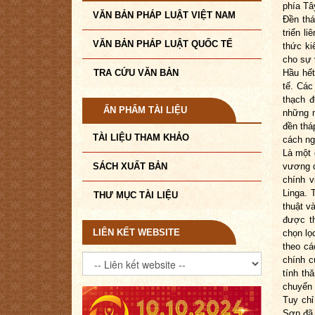
phía Tâ
VĂN BẢN PHÁP LUẬT VIỆT NAM
Đền thá
triển l
VĂN BẢN PHÁP LUẬT QUỐC TẾ
thức ki
cho sự 
TRA CỨU VĂN BẢN
Hầu hết
tế. Các
thạch 
ẤN PHẨM TÀI LIỆU
những m
đền thá
TÀI LIỆU THAM KHẢO
cách ng
Là một 
SÁCH XUẤT BẢN
vương 
chính 
Linga. 
THƯ MỤC TÀI LIỆU
thuật v
được th
LIÊN KẾT WEBSITE
chọn lọ
theo cá
chính c
tính th
chuyển 
Tuy chỉ
Sơn đã 