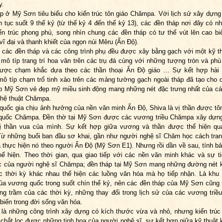
y.
p ở Mỹ Sơn tiêu biểu cho kiến trúc tôn giáo Chămpa. Với lịch sử xây dựng
iên tục suốt 9 thế kỷ (từ thế kỷ 4 đến thế kỷ 13), các đền tháp nơi đây có nh
ến trúc phong phú, song nhìn chung các đền tháp có tư thế vút lên cao bi
vĩ đại và thanh khiết của ngọn núi Mêru (Ấn Độ).
 các đền tháp và các công trình phụ đều được xây bằng gạch với một kỹ th
 mô típ trang trí hoa văn trên các trụ đá cùng với những tượng tròn và phù
được chạm khắc dựa theo các thần thoại Ấn Độ giáo … Sự kết hợp hài 
ô típ chạm trổ tinh xảo trên các mảng tường gạch ngoài tháp đã tạo cho 
p Mỹ Sơn vẻ đẹp mỹ miều sinh động mang những nét đặc trưng nhất của c
hệ thuật Chămpa.
quốc gia chịu ảnh hưởng của nền văn minh Ấn Độ, Shiva là vị thần được tôn
quốc Chămpa. Đền thờ tại Mỹ Sơn được các vương triều Chămpa xây dựng
vị thần vua của mình. Sự kết hợp giữa vương và thần được thể hiện qu
Từ những buổi ban đầu sơ khai, gần như người nghệ sĩ Chăm học cách tran
à thực hiện nó theo người Ấn Độ (Mỹ Sơn E1). Nhưng rồi dần về sau, tính bả
ể hiện. Theo thời gian, qua giao tiếp với các nền văn minh khác và sự t
c của người nghệ sĩ Chămpa; đền tháp tại Mỹ Sơn mang những đường nét k
c thời kỳ khác nhau thể hiện các luồng văn hóa mà họ tiếp nhận. Là khu
ủa vương quốc trong suốt chín thể kỷ, nên các đền tháp của Mỹ Sơn cũng 
ăng trầm của các thời kỳ, những thay đổi trong lịch sử của các vương triề
biến trong đời sống văn hóa.
 là những công trình xây dựng có kích thước vừa và nhỏ, nhưng kiến trú
chắt lọc được những tinh hoa của người nghệ sĩ, sự kết hợp giữa kỹ thuật k