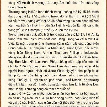
cảng Hội An thịnh vượng, là trung tâm buôn bán lớn của vùng
Đông Nam Á.
Thương cảng Hội An hình thành trong khoảng thế kỷ 15-16, thịnh
đạt trong thế kỷ 17-18, nhưng trước đó rất lâu (từ thế kỷ 2 SCN
trở về trước), vùng đất Hội An đã nằm trong địa bàn phân bố của
văn hóa tiền Sa Huỳnh - đến Sa Huỳnh và còn là một cảng thị
trọng yếu của Champa (từ thế kỷ 2 đến thế kỷ 15).
Trong thời thịnh đạt, đặc biệt trong nửa đầu thế kỷ 17, Hội An là
trung tâm mậu dịch lớn nhất của Đàng Trong và cả nước Đại
Việt, là một trong những thương cảng sầm uất của vùng biển
Đông nam Á. Tầu thuyền của Nhật Bản, Trung Quốc, các nước
vùng biển Đông Nam Á như Thái Lan Philippin, Indonesia,
Malaysia, Ấn độ…và một số nước Châu Âu như Bồ Đào Nha,
Tây Ban Nha, Hà Lan, Anh, Pháp…hàng năm cập bến mở hội
chợ từ 4 đến 6 tháng liền. Nhiều kiều dân nước ngoài, nhất là
người Hoa, người Nhật đã được Chúa Nguyễn cho phép ở lại
lập phố, mở cửa hàng buôn bán, được sống theo phong tục
riêng. Thế kỷ 17, Hội An có “phố Nhật”, “phố Khách”, có thương
điếm Hà lan…và đó là một trung tâm giao lưu kinh tế rộng lớn,
một Đô thị- Thương cảng có tầm cỡ quốc tế.
Sang thế kỷ 19, do nhiều nguyên nhân bên trong và bên ngoài,
do cả những biến đổi của địa hình sông nước, hoạt động kinh tế
và vai trò của Hội An suy giảm dần kết thúc thời kỳ thương cảng