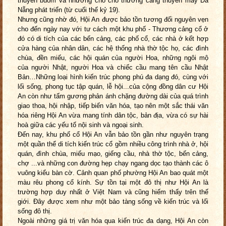
thuyền buồm và nhường chỗ cho thương cảng thuyền máy Đà
Nẵng phát triển (từ cuối thế kỷ 19).
Nhưng cũng nhờ đó, Hội An được bảo tồn tương đối nguyên vẹn
cho đến ngày nay với tư cách một khu phố - Thương cảng cổ ở
đó có di tích của các bến cảng, các phố cổ, các nhà ở kết hợp
cửa hàng của nhân dân, các hệ thống nhà thờ tộc họ, các đình
chùa, đền miếu, các hội quán của người Hoa, những ngôi mộ
của người Nhật, người Hoa và chiếc cầu mang tên cầu Nhật
Bản…Những loại hình kiến trúc phong phú đa dạng đó, cùng với
lối sống, phong tục tập quán, lễ hội...của cộng đồng dân cư Hội
An còn như tấm gương phản ánh chặng đường dài của quá trình
giao thoa, hội nhập, tiếp biến văn hóa, tạo nên một sắc thái văn
hóa riêng Hội An vừa mang tính dân tộc, bản địa, vừa có sự hài
hoà giữa các yếu tố nội sinh và ngoại sinh.
Đến nay, khu phố cổ Hội An vẫn bảo tồn gần như nguyên trạng
một quần thể di tích kiến trúc cổ gồm nhiều công trình nhà ở, hội
quán, đình chùa, miếu mạo, giếng cầu, nhà thờ tộc, bến cảng,
chợ ...và những con đường hẹp chạy ngang dọc tạo thành các ô
vuông kiểu bàn cờ. Cảnh quan phố phường Hội An bao quát một
màu rêu phong cổ kính. Sự tồn tại một đô thị như Hội An là
trường hợp duy nhất ở Việt Nam và cũng hiếm thấy trên thế
giới. Đây được xem như một bảo tàng sống về kiến trúc và lối
sống đô thị.
Ngoài những giá trị văn hóa qua kiến trúc đa dạng, Hội An còn