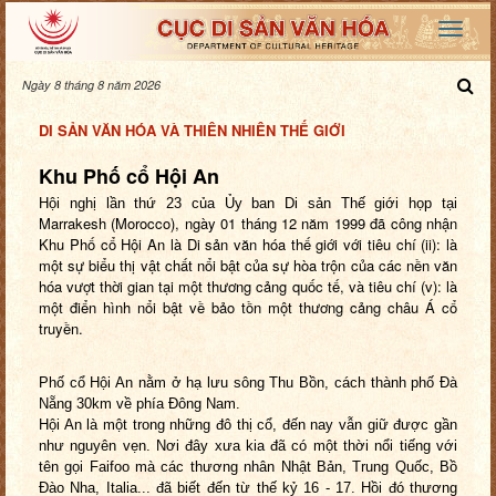
Ngày 8 tháng 8 năm 2026
DI SẢN VĂN HÓA VÀ THIÊN NHIÊN THẾ GIỚI
Khu Phố cổ Hội An
Hội nghị lần thứ 23 của Ủy ban Di sản Thế giới họp tại
Marrakesh (Morocco), ngày 01 tháng 12 năm 1999 đã công nhận
Khu Phố cổ Hội An là Di sản văn hóa thế giới với tiêu chí (ii): là
một sự biểu thị vật chất nổi bật của sự hòa trộn của các nền văn
hóa vượt thời gian tại một thương cảng quốc tế, và tiêu chí (v): là
một điển hình nổi bật về bảo tồn một thương cảng châu Á cổ
truyền.
Phố cổ Hội An nằm ở hạ lưu sông Thu Bồn, cách thành phố Đà
Nẵng 30km về phía Đông Nam.
Hội An là một trong những đô thị cổ, đến nay vẫn giữ được gần
như nguyên vẹn. Nơi đây xưa kia đã có một thời nổi tiếng với
tên gọi Faifoo mà các thương nhân Nhật Bản, Trung Quốc, Bồ
Đào Nha, Italia... đã biết đến từ thế kỷ 16 - 17. Hồi đó thương