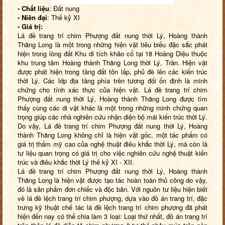
-
Chất liệu
: Đất nung
- Niên đại
: Thế kỷ XI
- Giá trị:
Lá đề trang trí chim Phượng đất nung thời Lý, Hoàng thành
Thăng Long là một trong những hiện vật tiêu biểu đặc sắc phát
hiện trong lòng đất Khu di tích khảo cổ tại 18 Hoàng Diệu thuộc
khu trung tâm Hoàng thành Thăng Long thời Lý, Trần. Hiện vật
được phát hiện trong tầng đất tôn lấp, phủ đè lên các kiến trúc
thời Lý. Các lớp địa tầng phía trên tương đối ổn định là minh
chứng cho tính xác thực của hiện vật. Lá đề trang trí chim
Phượng đất nung thời Lý, Hoàng thành Thăng Long được tìm
thấy cùng các di vật khác là một trong những minh chứng quan
trọng giúp các nhà nghiên cứu nhận diện bộ mái kiến trúc thời Lý.
Do vậy, Lá đề trang trí chim Phượng đất nung thời Lý, Hoàng
thành Thăng Long không chỉ là hiện vật gốc, một tác phẩm có
giá trị thẩm mỹ cao của nghệ thuật điêu khắc thời Lý
,
mà còn là
tư liệu quan trọng có giá trị cho việc nghiên cứu nghệ thuật kiến
trúc và điêu khắc thời Lý thế kỷ XI
-
XII
.
Lá đề trang trí chim Phượng đất nung thời Lý, Hoàng thành
Thăng Long là hiện vật được tạo tác hoàn toàn thủ công do vậy,
đó là sản phẩm đơn chiếc và độc bản. Với nguồn tư liệu hiện biết
về lá đề lệch trang trí chim phượng, dựa vào đồ án trang trí, đặc
trưng kỹ thuật chế tác lá đề lệch trang trí chim phượng đã phát
hiện đến nay có thể chia làm 3 loại: Loại thứ nhất, đồ án trang trí