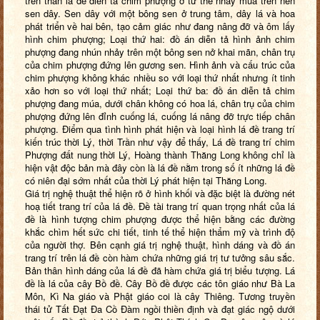
trên thân lá đề diễn tả chim phượng ở tư thế nhảy múa trên nền
sen dây. Sen dây với một bông sen ở trung tâm, dây lá và hoa
phát triển về hai bên, tạo cảm giác như đang nâng đỡ và ôm lấy
hình chim phượng; Loại thứ hai: đồ án diễn tả hình ảnh chim
phượng đang nhún nhảy trên một bông sen nở khai mãn, chân trụ
của chim phượng đứng lên gương sen. Hình ảnh và cấu trúc của
chim phượng không khác nhiều so với loại thứ nhất nhưng ít tinh
xảo hơn so với loại thứ nhất; Loại thứ ba: đồ án diễn tả chim
phượng đang múa, dưới chân không có hoa lá, chân trụ của chim
phượng đứng lên đỉnh cuống lá, cuống lá nâng đỡ trực tiếp chân
phượng. Điểm qua tình hình phát hiện và loại hình lá đề trang trí
kiến trúc thời Lý, thời Trần như vậy để thấy, Lá đề trang trí chim
Phượng đất nung thời Lý, Hoàng thành Thăng Long không chỉ là
hiện vật độc bản mà đây còn là lá đề nằm trong số ít những lá đề
có niên đại sớm nhất của thời Lý phát hiện tại Thăng Long.
Giá trị nghệ thuật thể hiện rõ ở hình khối và đặc biệt là đường nét
hoạ tiết trang trí của lá đề. Đề tài trang trí quan trọng nhất của lá
đề là hình tượng chim phượng được thể hiện bằng các đường
khắc chìm hết sức chi tiết, tinh tế thể hiện thẩm mỹ và trình độ
của người thợ. Bên cạnh giá trị nghệ thuật, hình dáng và đồ án
trang trí trên lá đề còn hàm chứa những giá trị tư tưởng sâu sắc.
Bản thân hình dáng của lá đề đã hàm chứa giá trị biểu tượng. Lá
đề là lá của cây Bồ đề. Cây Bồ đề được các tôn giáo như Bà La
Môn, Kì Na giáo và Phật giáo coi là cây Thiêng. Tương truyền
thái tử Tất Đạt Đa Cồ Đàm ngồi thiền định và đạt giác ngộ dưới