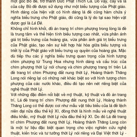
một gốc Bồ đề, trở thành Đức Phật Thích Ca. Do vậy, cây và lá
của cây Bồ đề được sử dụng như một biểu tượng của Phật giáo.
Hình dáng của hiện vật có hình dáng lá đề cũng hàm chứa ý
nghĩa biểu trưng cho Phật giáo, đó cũng là lý do tại sao hiện vật
được gọi là
Lá Đề.
Không chỉ hình khối, đồ án trang trí chim phượng trong lòng lá đề
là trung tâm và thể hiện tính biểu tượng cao nhất, vừa phản ánh
giá trị biểu trưng của hoàng gia, vừa phản ánh giá trị biểu trưng
của Phật giáo, tạo nên sự kết hợp hài hòa giữa biểu tượng và
triết lý của Phật giáo với biểu trưng uy quyền của hoàng gia. Mặc
dù tiếp thu các ý nghĩa biểu trưng quan trọng của hình tượng
chim phượng từ Trung Hoa nhưng hình dáng và cấu trúc của
chim phượng thời Lý nói chung và chim phượng trang trí trên Lá
đề trang trí chim Phượng đất nung thời Lý, Hoàng thành Thăng
Long nói riêng lại có những nét khác biệt so với hình tượng chim
phượng của các nước khác, điều đó tạo nên nét riêng biệt của
nghệ thuật thời Lý.
Với những đặc điểm nổi bật về mỹ thuật, kỹ thuật và đồ án trang
trí, Lá đề trang trí chim Phượng đất nung thời Lý, Hoàng thành
Thăng Long có thể được coi như mẫu vật tiêu biểu của lá đề lệch
niên đại nửa đầu thế kỷ XI, đồng thời là hình mẫu về nghệ thuật
điêu khắc, mỹ thuật thời Lý nửa đầu thế kỷ XI. Do đó Lá đề trang
trí chim Phượng đất nung thời Lý, Hoàng thành Thăng Long còn
là một tư liệu đặc biệt quan trọng cho việc nghiên cứu nghệ
thuật, kiến trúc và tư tưởng thời Lý nói riêng và Đại Việt thời Lý
-