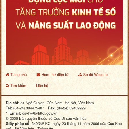
Trang chủ
Hòm thư điện tử
Sơ đồ Website
Tìm kiếm
Liên hệ
Địa chỉ:
51 Ngô Quyền, Cửa Nam, Hà Nội, Việt Nam
Tel:
(84-24) 39447540 *
Fax:
(84-24) 39439929
*
Email:
dsvh@bvhttdl.gov.vn