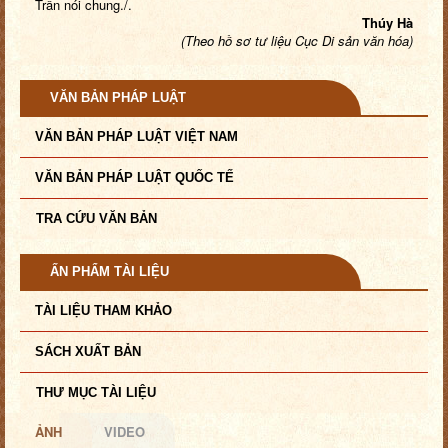
Trần nói chung./.
Thúy Hà
(Theo hồ sơ tư liệu Cục Di sản văn hóa)
VĂN BẢN PHÁP LUẬT
VĂN BẢN PHÁP LUẬT VIỆT NAM
VĂN BẢN PHÁP LUẬT QUỐC TẾ
TRA CỨU VĂN BẢN
ẤN PHẨM TÀI LIỆU
TÀI LIỆU THAM KHẢO
SÁCH XUẤT BẢN
THƯ MỤC TÀI LIỆU
ẢNH
VIDEO