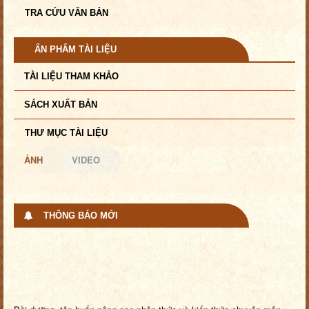
TRA CỨU VĂN BẢN
ẤN PHẨM TÀI LIỆU
TÀI LIỆU THAM KHẢO
SÁCH XUẤT BẢN
THƯ MỤC TÀI LIỆU
ẢNH
VIDEO
THÔNG BÁO MỚI
Bồi dưỡng, tập huấn nâng cao nhận thức và kiến thức chuyên môn