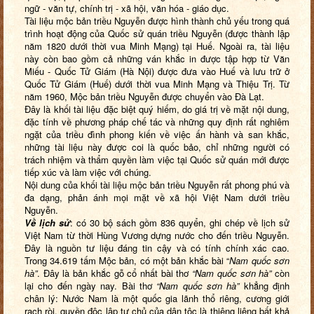
ngữ - văn tự, chính trị - xã hội, văn hóa - giáo dục.
Tài liệu mộc bản triều Nguyễn được hình thành chủ yếu trong quá
trình hoạt động của Quốc sử quán triều Nguyễn (được thành lập
năm 1820 dưới thời vua Minh Mạng) tại Huế. Ngoài ra, tài liệu
này còn bao gồm cả những ván khắc in được tập hợp từ Văn
Miếu - Quốc Tử Giám (Hà Nội) được đưa vào Huế và lưu trữ ở
Quốc Tử Giám (Huế) dưới thời vua Minh Mạng và Thiệu Trị. Từ
năm 1960, Mộc bản triều Nguyễn được chuyển vào Đà Lạt.
Đây là khối tài liệu đặc biệt quý hiếm, do giá trị về mặt nội dung,
đặc tính về phương pháp chế tác và những quy định rất nghiêm
ngặt của triều đình phong kiến về việc ấn hành và san khắc,
những tài liệu này được coi là quốc bảo, chỉ những người có
trách nhiệm và thẩm quyền làm việc tại Quốc sử quán mới được
tiếp xúc và làm việc với chúng.
Nội dung của khối tài liệu mộc bản triều Nguyễn rất phong phú và
đa dạng, phản ánh mọi mặt về xã hội Việt Nam dưới triều
Nguyễn.
Về lịch sử
: có 30 bộ sách gồm 836 quyển, ghi chép về lịch sử
Việt Nam từ thời Hùng Vương dựng nước cho đến triều Nguyễn.
Đây là nguồn tư liệu đáng tin cậy và có tính chính xác cao.
Trong 34.619 tấm Mộc bản, có một bản khắc bài “
Nam
quốc sơn
hà”
. Đây là bản khắc gỗ cổ nhất bài thơ
“Nam quốc sơn hà”
còn
lại cho đến ngày nay. Bài thơ
“Nam quốc sơn hà”
khẳng định
chân lý: Nước Nam là một quốc gia lãnh thổ riêng, cương giới
rạch ròi, quyền độc lập tự chủ của dân tộc là thiêng liêng bất khả