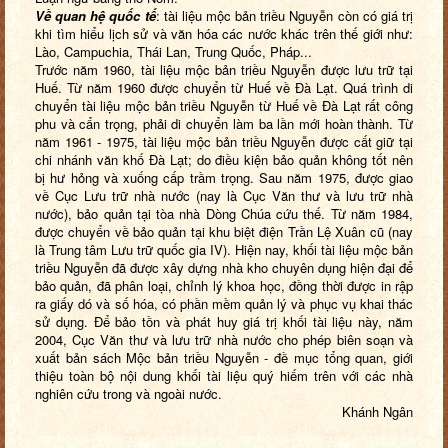
Về quan hệ quốc tế
: tài liệu mộc bản triều Nguyễn còn có giá trị
khi tìm hiểu lịch sử và văn hóa các nước khác trên thế giới như:
Lào, Campuchia, Thái Lan, Trung Quốc, Pháp...
Trước năm 1960, tài liệu mộc bản triều Nguyễn được lưu trữ tại
Huế. Từ năm 1960 được chuyển từ Huế về Đà Lạt. Quá trình di
chuyển tài liệu mộc bản triều Nguyễn từ Huế về Đà Lạt rất công
phu và cẩn trọng, phải di chuyển làm ba lần mới hoàn thành. Từ
năm 1961 - 1975, tài liệu mộc bản triều Nguyễn được cất giữ tại
chi nhánh văn khố Đà Lạt; do điều kiện bảo quản không tốt nên
bị hư hỏng và xuống cấp trầm trọng. Sau năm 1975, được giao
về Cục Lưu trữ nhà nước (nay là Cục Văn thư và lưu trữ nhà
nước), bảo quản tại tòa nhà Dòng Chúa cứu thế. Từ năm 1984,
được chuyển về bảo quản tại khu biệt điện Trần Lệ Xuân cũ (nay
là Trung tâm Lưu trữ quốc gia IV). Hiện nay, khối tài liệu mộc bản
triều Nguyễn đã được xây dựng nhà kho chuyên dụng hiện đại để
bảo quản, đã phân loại, chỉnh lý khoa học, đồng thời được in rập
ra giấy dó và số hóa, có phần mềm quản lý và phục vụ khai thác
sử dụng. Để bảo tồn và phát huy giá trị khối tài liệu này, năm
2004, Cục Văn thư và lưu trữ nhà nước cho phép biên soạn và
xuất bản sách Mộc bản triều Nguyễn - đề mục tổng quan, giới
thiệu toàn bộ nội dung khối tài liệu quý hiếm trên với các nhà
nghiên cứu trong và ngoài nước.
Khánh Ngân