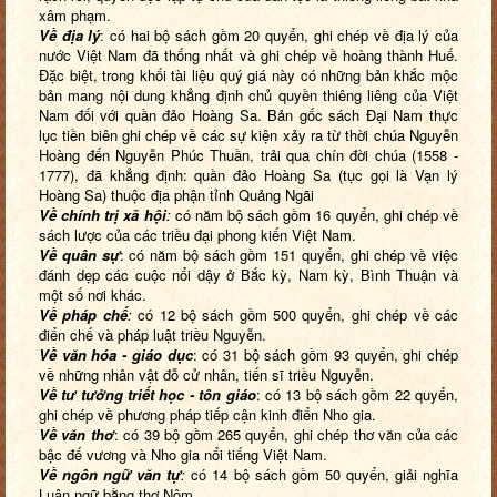
xâm phạm.
Về địa lý
: có hai bộ sách gồm 20 quyển, ghi chép về địa lý của
nước Việt Nam đã thống nhất và ghi chép về hoàng thành Huế.
Đặc biệt, trong khối tài liệu quý giá này có những bản khắc mộc
bản mang nội dung khẳng định chủ quyền thiêng liêng của Việt
Nam đối với quần đảo Hoàng Sa. Bản gốc sách Đại Nam thực
lục tiền biên ghi chép về các sự kiện xảy ra từ thời chúa Nguyễn
Hoàng đến Nguyễn Phúc Thuần, trải qua chín đời chúa (1558 -
1777), đã khẳng định: quần đảo Hoàng Sa (tục gọi là Vạn lý
Hoàng Sa) thuộc địa phận tỉnh Quảng Ngãi
Về chính trị xã hội
:
có năm bộ sách gồm 16 quyển, ghi chép về
sách lược của các triều đại phong kiến Việt Nam.
Về quân sự
: có năm bộ sách gồm 151 quyển, ghi chép về việc
đánh dẹp các cuộc nổi dậy ở Bắc kỳ, Nam kỳ, Bình Thuận và
một số nơi khác.
Về pháp chế
:
có 12 bộ sách gồm 500 quyển, ghi chép về các
điển chế và pháp luật triều Nguyễn.
Về văn hóa - giáo dục
: có 31 bộ sách gồm 93 quyển, ghi chép
về những nhân vật đỗ cử nhân, tiến sĩ triều Nguyễn.
Về tư tưởng triết học - tôn giáo
: có 13 bộ sách gồm 22 quyển,
ghi chép về phương pháp tiếp cận kinh điển Nho gia.
Về văn thơ
: có 39 bộ gồm 265 quyển, ghi chép thơ văn của các
bậc đế vương và Nho gia nổi tiếng Việt Nam.
Về ngôn ngữ văn tự
:
có 14 bộ sách gồm 50 quyển, giải nghĩa
Luận ngữ bằng thơ Nôm.