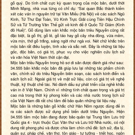
gỗ quý. Do tính chất cực kỳ quan trọng của mộc bản, dưới thời
Minh Mạng, nhà vua từng có chỉ dụ: “Sai quan Bắc thành kiểm
xét các ván in nguyên trữ tại Văn Miếu (Hà Nội) về các sách Ngũ
Kinh, Tứ Thư Đại Toàn, Vũ Kinh Trực Giải cùng Tiền Hậu Chính
Sử và Tứ Trường Văn Thể gửi về kinh để ở Quốc Tử Giám (Kinh
đô Huế)”. Gỗ dùng làm ván khắc mộc bản triều Nguyễn cũng rất
đặc biệt, là gỗ thị, gỗ lê, gỗ táo hay gỗ cây nha đồng, vừa mềm,
vừa mịn, thớ gỗ trắng, sáng ngời như ngà voi. Nét chữ khắc trên
mộc bản rất điêu luyện, tinh xảo và sắc nét. Đây là những tài liệu
gốc, độc bản, có giá trị, phục vụ cho việc nghiên cứu lịch sử
và văn hóa Việt Nam thời cận đại.
Mộc bản triều Nguyễn trong hồ sơ di sản được đánh giá như sau:
34.555 bản khắc mộc bản đã giúp lưu lại những tác phẩm chính
văn, chính sử do triều Nguyễn biên soạn, các sách kinh điển và
sách lịch sử. Ngoài giá trị về mặt sử liệu, còn có giá trị về nghệ
thuật, kỹ thuật chế tác. Nó đánh dấu sự phát triển của nghề khắc
ván in ở Việt Nam. Chính vì những tính chất quan trọng và giá trị
cao mà trong thời kỳ phong kiến và các nhà nước trong lịch sử
của Việt Nam đã rất chú tâm để bảo quản những tài liệu này.
Mộc bản là những bản gỗ khắc chữ Hán Nôm ngược dùng để in
ra các sách được sử dụng phổ biến dưới triều Nguyễn. Hiện
34.555 tấm mộc bản đang được bảo quản tại Trung tâm Lưu trữ
Quốc gia 4 - trực thuộc Cục Văn thư và Lưu trữ Nhà nước, có nội
dung rất phong phú và được chia làm chín chủ đề: lịch sử, địa lý,
quân sự, pháp chế, văn thơ, tôn giáo - tư tưởng - triết học, ngôn