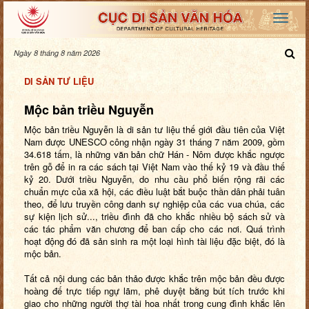
Ngày 8 tháng 8 năm 2026
DI SẢN TƯ LIỆU
Mộc bản triều Nguyễn
Mộc bản triều Nguyễn là di sản tư liệu thế giới đầu tiên của Việt
Nam được UNESCO công nhận ngày 31 tháng 7 năm 2009, gồm
34.618 tấm, là những văn bản chữ Hán - Nôm được khắc ngược
trên gỗ để in ra các sách tại Việt Nam vào thế kỷ 19 và đầu thế
kỷ 20. Dưới triều Nguyễn, do nhu cầu phổ biến rộng rãi các
chuẩn mực của xã hội, các điều luật bắt buộc thần dân phải tuân
theo, để lưu truyền công danh sự nghiệp của các vua chúa, các
sự kiện lịch sử..., triều đình đã cho khắc nhiều bộ sách sử và
các tác phẩm văn chương để ban cấp cho các nơi. Quá trình
hoạt động đó đã sản sinh ra một loại hình tài liệu đặc biệt, đó là
mộc bản.
Tất cả nội dung các bản thảo được khắc trên mộc bản đều được
hoàng đế trực tiếp ngự lãm, phê duyệt bằng bút tích trước khi
giao cho những người thợ tài hoa nhất trong cung đình khắc lên