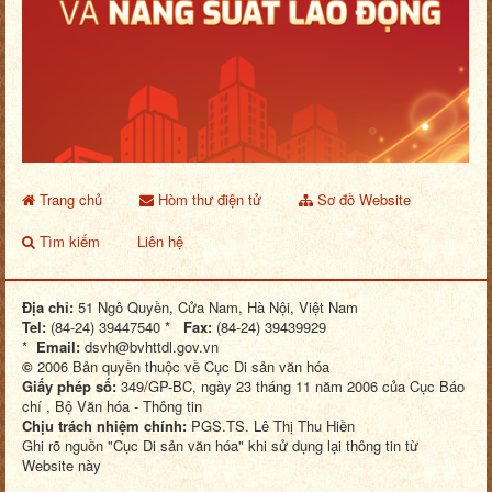
Trang chủ
Hòm thư điện tử
Sơ đồ Website
Tìm kiếm
Liên hệ
Địa chỉ:
51 Ngô Quyền, Cửa Nam, Hà Nội, Việt Nam
Tel:
(84-24) 39447540 *
Fax:
(84-24) 39439929
*
Email:
dsvh@bvhttdl.gov.vn
©
2006 Bản quyền thuộc về Cục Di sản văn hóa
Giấy phép số:
349/GP-BC, ngày 23 tháng 11 năm 2006 của Cục Báo
chí , Bộ Văn hóa - Thông tin
Chịu trách nhiệm chính:
PGS.TS. Lê Thị Thu Hiền