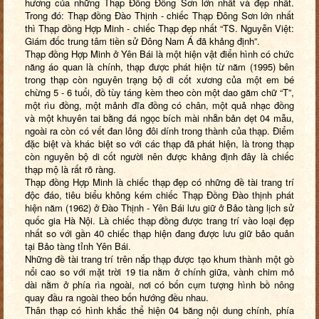
hương của những Thạp Đồng Đông Sơn lớn nhất và đẹp nhất.
Trong đó: Thạp đồng Đào Thịnh - chiếc Thạp Đông Sơn lớn nhất
thì Thạp đồng Hợp Minh - chiếc Thạp đẹp nhất “TS. Nguyễn Việt:
Giám đốc trung tâm tiền sử Đông Nam Á đã khảng định”.
Thạp đồng Hợp Minh ở Yên Bái là một hiện vật điển hình có chức
năng áo quan là chính, thạp được phát hiện từ năm (1995) bên
trong thạp còn nguyên trạng bộ di cốt xương của một em bé
chừng 5 - 6 tuổi, đồ tùy táng kèm theo còn một dao găm chữ “T”,
một rìu đồng, một mảnh đĩa đồng có chân, một quả nhạc đồng
và một khuyên tai bằng đá ngọc bích mài nhẵn bản dẹt 04 mẫu,
ngoài ra còn có vết đan lông đôi dính trong thành của thạp. Điểm
đặc biệt và khác biệt so với các thạp đã phát hiện, là trong thạp
còn nguyên bộ di cốt người nên được khảng định đây là chiếc
thạp mộ là rất rõ ràng.
Thạp đồng Hợp Minh là chiếc thạp đẹp có những đề tài trang trí
độc đáo, tiêu biểu không kém chiếc Thạp Đồng Đào thịnh phát
hiện năm (1962) ở Đào Thịnh - Yên Bái lưu giữ ở Bảo tàng lịch sử
quốc gia Hà Nội. Là chiếc thạp đồng được trang trí vào loại đẹp
nhất so với gần 40 chiếc thạp hiện đang được lưu giữ bảo quản
tại Bảo tàng tỉnh Yên Bái.
Những đề tài trang trí trên nắp thạp được tạo khum thành một gò
nổi cao so với mặt trời 19 tia nằm ở chính giữa, vành chim mỏ
dài nằm ở phía rìa ngoài, nơi có bốn cụm tượng hình bồ nông
quay đầu ra ngoài theo bốn hướng đều nhau.
Thân thạp có hình khắc thể hiện 04 băng nội dung chính, phía