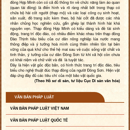
đồng Hợp Minh còn có cả đủ thông tin về chức năng làm áo quan
(quan tài đồng) là điển hình và rõ ràng nhất bởi trong thạp có
chứa bộ hài cốt người (thạp mộ) và các loại công cụ sinh hoạt,
sản xuất, đồ trang sức kèm theo, bộ hài cốt đã được các nhà
nhân chủng học nghiên cứu, gắn ghép lại thành hình hài khá
nguyên vẹn. Thạp đồng Hợp Minh có kiểu dáng và đề tài sinh
động, trang trí độc đáo, có nhiều điểm khác nhau trên thạp đồng
Đào Thịnh tiêu biểu của cư dân nông nghiệp lúa nước mang
thông điệp và ý tưởng hoà mình cùng thiên nhiên tồn tại bền
vững của quá khứ cho thế hệ mai sau về cuộc sống vật chất và
tinh thần, ý tưởng của cư dân Đông Sơn từ khi xã hội còn chưa
có khái niệm về chữ viết và đã là tuyệt tác.
Đây là hiện vật gốc độc bản, có hình thức trang trí độc đáo, tiêu
biểu cho nghệ thuật đúc thạp đồng của người Đông Sơn. Hiện vật
đáp ứng đầy đủ các tiêu chí của một bảo vật quốc gia.
(Theo Hồ sơ di sản, tư liệu Cục Di sản văn hóa)
VĂN BẢN PHÁP LUẬT
VĂN BẢN PHÁP LUẬT VIỆT NAM
VĂN BẢN PHÁP LUẬT QUỐC TẾ