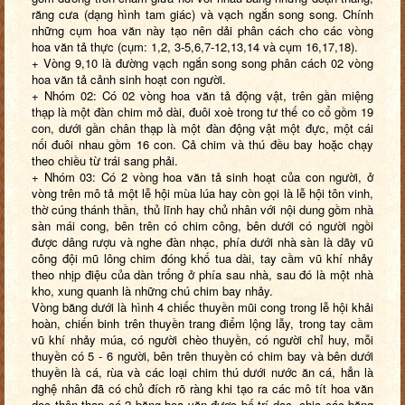
răng cưa (dạng hình tam giác) và vạch ngắn song song. Chính
những cụm hoa văn này tạo nên dải phân cách cho các vòng
hoa văn tả thực (cụm: 1,2, 3-5,6,7-12,13,14 và cụm 16,17,18).
+ Vòng 9,10 là đường vạch ngắn song song phân cách 02 vòng
hoa văn tả cảnh sinh hoạt con người.
+ Nhóm 02: Có 02 vòng hoa văn tả động vật, trên gần miệng
thạp là một đàn chim mỏ dài, đuôi xoè trong tư thế co cổ gồm 19
con, dưới gần chân thạp là một đàn động vật một đực, một cái
nối đuôi nhau gồm 16 con. Cả chim và thú đều bay hoặc chạy
theo chiều từ trái sang phải.
+ Nhóm 03: Có 2 vòng hoa văn tả sinh hoạt của con người, ở
vòng trên mô tả một lễ hội mùa lúa hay còn gọi là lễ hội tôn vinh,
thờ cúng thánh thần, thủ lĩnh hay chủ nhân với nội dung gồm nhà
sàn mái cong, bên trên có chim công, bên dưới có người ngồi
được dâng rượu và nghe đàn nhạc, phía dưới nhà sàn là dãy vũ
công đội mũ lông chim đóng khố tua dài, tay cầm vũ khí nhảy
theo nhịp điệu của dàn trống ở phía sau nhà, sau đó là một nhà
kho, xung quanh là những chú chim bay nhảy.
Vòng băng dưới là hình 4 chiếc thuyền mũi cong trong lễ hội khải
hoàn, chiến binh trên thuyền trang điểm lộng lẫy, trong tay cầm
vũ khí nhảy múa, có người chèo thuyền, có người chỉ huy, mỗi
thuyền có 5 - 6 người, bên trên thuyền có chim bay và bên dưới
thuyền là cá, rùa và các loại chim thú dưới nước ăn cá, hẳn là
nghệ nhân đã có chủ đích rõ ràng khi tạo ra các mô tít hoa văn
dọc thân thạp có 2 băng hoa văn được bố trí dọc, chia các băng