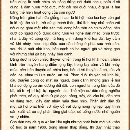
trên cùng là hình chim bồ nông đứng nối đuôi nhau, phía dưới
cùng là đàn hươu một đực, một cái nối đuôi nhau, ở giữa là hai
băng thể hiện hoạt động của con người.
Băng trên gồm hai nửa giống nhau, là lễ hội mùa lúa hay còn gọi
là lễ hội tôn vinh, thờ cúng thánh thần, thủ lĩnh hay chủ nhân với
nội dung gồm một nhà sàn mái cong bên trên có chim công, bên
dưới có người ngồi được dâng rượu và nghe dàn nhạc, phía trước
nhà là dãy vũ công đội mũ lông chim đóng khố tua dài, tay cầm
vũ khí nhảy theo nhịp điệu của dàn trống ở phía sau nhà sàn,
sau đó là một nhà kho, bên cạnh có ba người giã và sàng gạo
với những chú gà bay nhảy bên cạnh.
Băng dưới là bốn chiếc thuyền chiến trong lễ hội khải hoàn, chiến
binh trên thuyền trang điểm lộng lẫy, trong tay cầm vũ khí nhảy
múa, bên trên thuyền có chim bay, bên dưới thuyền là cá, rùa và
các loại chim thú ưa nước, ăn cá. Phần đuôi thuyền có lính lái,
đầu thuyền cong có mặt nạ người, toàn cảnh không gian lễ hội
khá sôi động có âm dương đối đãi, con người là trung tâm của đề
tài, bố trí vị trí trật tự, nguyên tắc. Thể hiện cư dân nông nghiệp
phát triển, có quy trình từ giã gạo, sàng, sảy, đổ vào hũ, đèn nến
và dâng rượu, gẩy đàn nhảy múa theo nhịp. Phản ánh đầy đủ
một xã hội phát triển với đầy đủ vật dụng nông nghiệp, quy trình
sản xuất và có sự phân tầng giai cấp, có uống nước nhớ nguồn
và tự nhiên.
Cho đến nay đã qua 47 lần Hội nghị những phát hiện mới về khảo
cổ học từ năm 1966, trong nhóm thạp đồng, thì duy nhất thạp