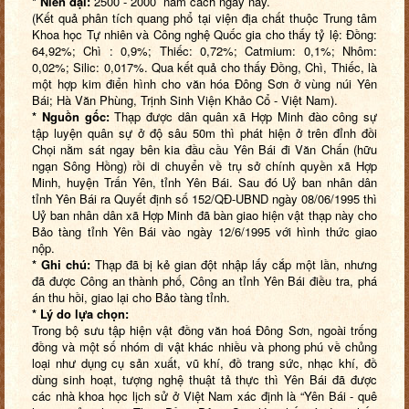
* Niên đại:
2500 ­- 2000 năm cách ngày nay.
(Kết quả phân tích quang phổ tại viện địa chất thuộc Trung tâm
Khoa học Tự nhiên và Công nghệ Quốc gia cho thấy tỷ lệ: Đồng:
64,92%; Chì : 0,9%; Thiếc: 0,72%; Catmium: 0,1%; Nhôm:
0,02%; Silic: 0,017%. Qua kết quả cho thấy Đồng, Chì, Thiếc, là
một hợp kim điển hình cho văn hóa Đông Sơn ở vùng núi Yên
Bái; Hà Văn Phùng, Trịnh Sinh Viện Khảo Cổ - Việt Nam).
* Nguồn gốc:
Thạp được dân quân xã Hợp Minh đào công sự
tập luyện quân sự ở độ sâu 50m thì phát hiện ở trên đỉnh đồi
Chọi nằm sát ngay bên kia đầu cầu Yên Bái đi Văn Chấn (hữu
ngạn Sông Hồng) rồi di chuyển về trụ sở chính quyền xã Hợp
Minh, huyện Trấn Yên, tỉnh Yên Bái. Sau đó Uỷ ban nhân dân
tỉnh Yên Bái ra Quyết định số 152/QĐ-UBND ngày 08/06/1995 thì
Uỷ ban nhân dân xã Hợp Minh đã bàn giao hiện vật thạp này cho
Bảo tàng tỉnh Yên Bái vào ngày 12/6/1995 với hình thức giao
nộp.
* Ghi chú:
Thạp đã bị kẻ gian đột nhập lấy cắp một lần, nhưng
đã được Công an thành phố, Công an tỉnh Yên Bái điều tra, phá
án thu hồi, giao lại cho Bảo tàng tỉnh.
* Lý do lựa chọn:
Trong bộ sưu tập hiện vật đồng văn hoá Đông Sơn, ngoài trống
đồng và một số nhóm di vật khác nhiều và phong phú về chủng
loại như dụng cụ sản xuất, vũ khí, đồ trang sức, nhạc khí, đồ
dùng sinh hoạt, tượng nghệ thuật tả thực thì Yên Bái đã được
các nhà khoa học lịch sử ở Việt Nam xác định là “Yên Bái - quê