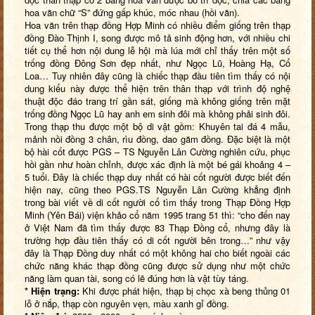
hoa văn chữ “S” đứng gấp khúc, móc nhau (hồi văn).
Hoa văn trên thạp đồng Hợp Minh có nhiều điểm giống trên thạp
đồng Đào Thịnh I, song được mô tả sinh động hơn, với nhiều chi
tiết cụ thể hơn nội dung lễ hội mà lúa mới chỉ thấy trên một số
trống đồng Đông Sơn đẹp nhất, như Ngọc Lũ, Hoàng Hạ, Cổ
Loa… Tuy nhiên đây cũng là chiếc thạp đầu tiên tìm thấy có nội
dung kiểu này được thể hiện trên thân thạp với trình độ nghệ
thuật độc đáo trang trí gần sát, giống mà không giống trên mặt
trống đồng Ngọc Lũ hay anh em sinh đôi mà không phải sinh đôi.
Trong thạp thu được một bộ di vật gồm: Khuyên tai đá 4 mẫu,
mảnh nồi đồng 3 chân, rìu đồng, dao găm đồng. Đặc biệt là một
bộ hài cốt được PGS – TS Nguyễn Lân Cường nghiên cứu, phục
hồi gần như hoàn chỉnh, được xác định là một bé gái khoảng 4 –
5 tuổi. Đây là chiếc thạp duy nhất có hài cốt người được biết đến
hiện nay, cũng theo PGS.TS Nguyễn Lân Cường khẳng định
trong bài viết về di cốt người cổ tìm thấy trong Thạp Đồng Hợp
Minh (Yên Bái) viện khảo cổ năm 1995 trang 51 thì: “cho đến nay
ở Việt Nam đã tìm thấy được 83 Thạp Đồng cổ, nhưng đây là
trường hợp đầu tiên thấy có di cốt người bên trong…” như vậy
đây là Thạp Đồng duy nhất có một không hai cho biết ngoài các
chức năng khác thạp đồng cũng được sử dụng như một chức
năng làm quan tài, song có lẽ đúng hơn là vật tùy táng.
* Hiện trạng:
Khi được phát hiện, thạp bị chọc xà beng thủng 01
lỗ ở nắp, thạp còn nguyên vẹn, màu xanh gỉ đồng.