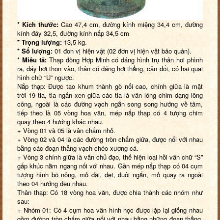
* Kích thước:
Cao 47,4 cm, đường kính miệng 34,4 cm, đường
kính đáy 32,5, đường kính nắp 34,5 cm
* Trọng lượng:
13,5 kg.
* Số lượng:
01 đơn vị hiện vật (02 đơn vị hiện vật bảo quản).
*
Miêu tả:
Thạp đồng Hợp Minh có dáng hình trụ thân hơi phình
ra, đáy hơi thon vào, thân có dáng hơi thẳng, cân đối, có hai quai
hình chữ “U” ngược.
Nắp thạp: Được tạo khum thành gò nổi cao, chính giữa là mặt
trời 19 tia, tia ngắn xen giữa các tia là văn lông chim dạng lông
công, ngoài là các đường vạch ngắn song song hướng về tâm,
tiếp theo là 05 vòng hoa văn, mép nắp thạp có 4 tượng chim
quay theo 4 hướng khác nhau.
+ Vòng 01 và 05 là vân chấm nhỏ.
+ Vòng 02 và 04 là các đường tròn chấm giữa, được nối với nhau
bằng các đoạn thẳng vạch chéo xương cá.
+ Vòng 3 chính giữa là vân chủ đạo, thể hiện loại hồi văn chữ “S”
gấp khúc nằm ngang nối với nhau. Gần mép nắp thạp có 04 cụm
tượng hình bồ nông, mỏ dài, dẹt, đuôi ngắn, mỏ quay ra ngoài
theo 04 hướng đều nhau.
Thân thạp: Có 18 vòng hoa văn, được chia thành các nhóm như
sau:
+ Nhóm 01: Có 4 cụm hoa văn hình học được lặp lại giống nhau
gồm đường tròn chấm giữa nối với nhau bằng những đoạn thẳng,