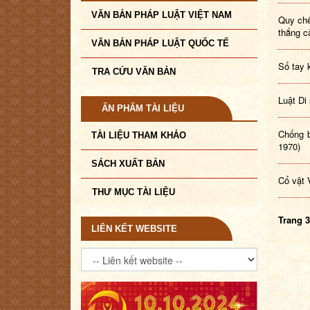
VĂN BẢN PHÁP LUẬT VIỆT NAM
Quy chế
thắng 
VĂN BẢN PHÁP LUẬT QUỐC TẾ
Sổ tay 
TRA CỨU VĂN BẢN
Luật Di
ẤN PHẨM TÀI LIỆU
Chống b
TÀI LIỆU THAM KHẢO
1970)
SÁCH XUẤT BẢN
Cổ vật
THƯ MỤC TÀI LIỆU
Trang 3
LIÊN KẾT WEBSITE