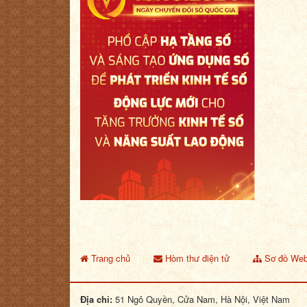
Trang chủ
Hòm thư điện tử
Sơ đồ Web
Địa chỉ:
51 Ngô Quyền, Cửa Nam, Hà Nội, Việt Nam