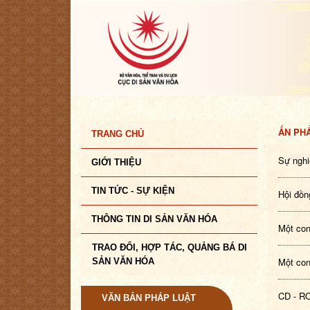
ẤN PHẨ
TRANG CHỦ
Sự nghi
GIỚI THIỆU
TIN TỨC - SỰ KIỆN
Hội đồn
THÔNG TIN DI SẢN VĂN HÓA
Một con
TRAO ĐỔI, HỢP TÁC, QUẢNG BÁ DI
Một con
SẢN VĂN HÓA
CD - R
VĂN BẢN PHÁP LUẬT