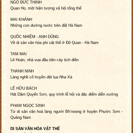
NGÔ ĐỨC THỊNH
Quan Họ, một hiện tượng xã hội tổng thể
MAI KHÁNH
Những con đường nước trên đất Hà Nam
QUỐC NHIỆM - ANH DŨNG
Về di sản văn hóa phi vật thể ở
Đô Quan - Hà Nam
TAM MAI
Lê Hoàn, nhà vua đầu tiên cày tịch điền
THANH NINH
Làng nghề cổ truyền dệt lụa Nha Xá
LÊ HỮU BÁCH
Hát Dậm Quyển Sơn, quy trình lễ hội và
đặc điểm diễn xướng
PHẠM NGỌC SINH
Từ di sản văn hoá làng người Bh’noong
ở huyện Phước Sơn -
Quảng Nam
DI SẢN VĂN HÓA VẬT THỂ