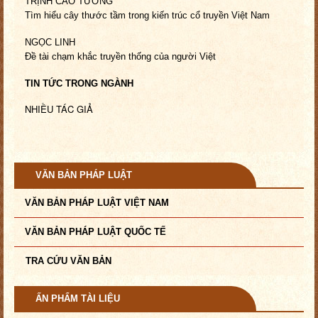
TRỊNH CAO TƯỞNG
Tìm hiểu cây thước tầm trong
kiến trúc cổ truyền Việt Nam
NGỌC LINH
Đề tài chạm khắc truyền thống
của người Việt
TIN TỨC TRONG NGÀNH
NHIỀU TÁC GIẢ
VĂN BẢN PHÁP LUẬT
VĂN BẢN PHÁP LUẬT VIỆT NAM
VĂN BẢN PHÁP LUẬT QUỐC TẾ
TRA CỨU VĂN BẢN
ẤN PHẨM TÀI LIỆU