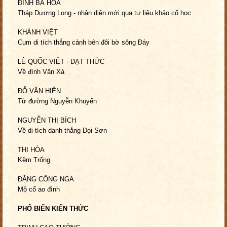
ĐINH BÁ HÒA
Tháp Dương Long - nhận diện mới
qua tư liệu khảo cổ học
KHÁNH VIỆT
Cụm di tích thắng cảnh
bên đôi bờ sông Đáy
LÊ QUỐC VIỆT - ĐẠT THỨC
Về đình Văn Xá
ĐỖ VĂN HIẾN
Từ đường Nguyễn Khuyến
NGUYỄN THỊ BÍCH
Về di tích danh thắng Đọi Sơn
THI HÒA
Kẽm Trống
ĐẶNG CÔNG NGA
Mộ cổ ao đình
PHỔ BIẾN KIẾN THỨC