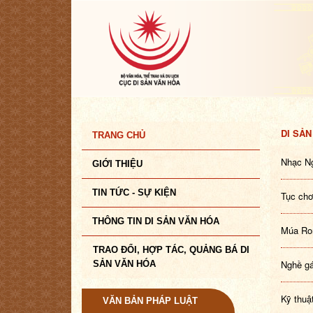
DI SẢN
TRANG CHỦ
Nhạc Ng
GIỚI THIỆU
TIN TỨC - SỰ KIỆN
Tục chơ
THÔNG TIN DI SẢN VĂN HÓA
Múa Rom
TRAO ĐỔI, HỢP TÁC, QUẢNG BÁ DI
Nghề gá
SẢN VĂN HÓA
Kỹ thuậ
VĂN BẢN PHÁP LUẬT