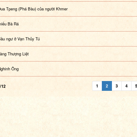
Dua Tpeng (Phá Bàu) của người Khmer
miếu Bà Rá
Cầu ngư ở Vạn Thủy Tú
Làng Thượng Liệt
Nghinh Ông
1
2
3
4
/12