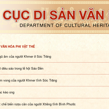
 VĂN HÓA PHI VẬT THỂ
ũ âm của người Khmer ở Sóc Trăng
i diều sáo trong lễ hội Sáo Đền
 vong của người Khmer tỉnh Sóc Trăng
c kèo ong
t chế biến rượu cần của người Xtiêng tỉnh Bình Phước