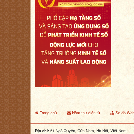
Trang chủ
Hòm thư điện tử
Sơ đồ Web
Địa chỉ:
51 Ngô Quyền, Cửa Nam, Hà Nội, Việt Nam