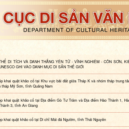
HỂ DI TÍCH VÀ DANH THẮNG YÊN TỬ - VĨNH NGHIÊM - CÔN SƠN, K
NESCO GHI VÀO DANH MỤC DI SẢN THẾ GIỚI
p khai quật khảo cổ tại Khu vực bãi đất giữa Tháp K và nhóm tháp trung t
 tháp Mỹ Sơn, tỉnh Quảng Nam
p khai quật khảo cổ tại Địa điểm Gò Tư Trâm và Địa điểm Hào Thành 1, H
Thành 3, tỉnh An Giang
p khai quật khảo cổ tại Di chỉ Mái đá Ngườm, tỉnh Thái Nguyên