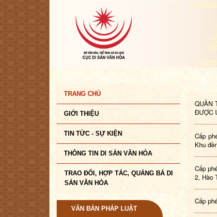
TRANG CHỦ
QUẦN T
ĐƯỢC U
GIỚI THIỆU
TIN TỨC - SỰ KIỆN
Cấp phé
Khu đền
THÔNG TIN DI SẢN VĂN HÓA
Cấp phé
TRAO ĐỔI, HỢP TÁC, QUẢNG BÁ DI
2, Hào 
SẢN VĂN HÓA
Cấp phé
VĂN BẢN PHÁP LUẬT