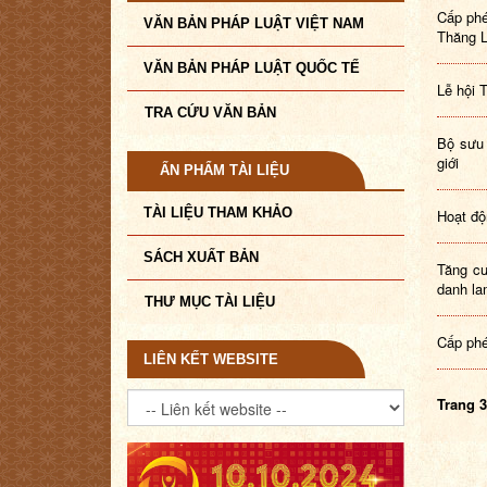
Cấp phé
VĂN BẢN PHÁP LUẬT VIỆT NAM
Thăng L
VĂN BẢN PHÁP LUẬT QUỐC TẾ
Lễ hội 
TRA CỨU VĂN BẢN
Bộ sưu 
giới
ẤN PHẨM TÀI LIỆU
TÀI LIỆU THAM KHẢO
Hoạt độ
SÁCH XUẤT BẢN
Tăng cư
danh la
THƯ MỤC TÀI LIỆU
Cấp phé
LIÊN KẾT WEBSITE
Trang 3