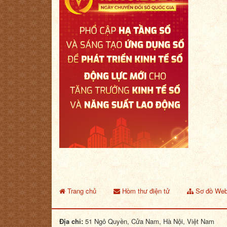
Trang chủ
Hòm thư điện tử
Sơ đồ Web
Địa chỉ:
51 Ngô Quyền, Cửa Nam, Hà Nội, Việt Nam