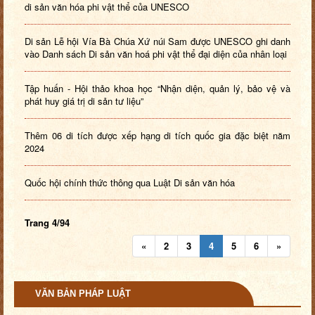
di sản văn hóa phi vật thể của UNESCO
Di sản Lễ hội Vía Bà Chúa Xứ núi Sam được UNESCO ghi danh
vào Danh sách Di sản văn hoá phi vật thể đại diện của nhân loại
Tập huấn - Hội thảo khoa học “Nhận diện, quản lý, bảo vệ và
phát huy giá trị di sản tư liệu”
Thêm 06 di tích được xếp hạng di tích quốc gia đặc biệt năm
2024
Quốc hội chính thức thông qua Luật Di sản văn hóa
Trang 4/94
«
2
3
4
5
6
»
VĂN BẢN PHÁP LUẬT