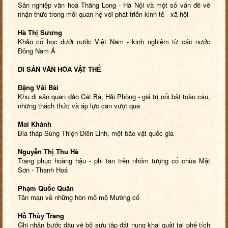
Sản nghiệp văn hoá Thăng Long - Hà Nội và một số vấn đề về
nhận thức trong mối quan hệ với phát triển kinh tế - xã hội
Hà Thị Sương
Khảo cổ học dưới nước Việt Nam - kinh nghiệm từ các nước
Đông Nam Á
DI SẢN VĂN HÓA VẬT THỂ
Đặng Văi Bài
Khu di sản quần đảo Cát Bà, Hải Phòng - giá trị nổi bật toàn cầu,
những thách thức và áp lực cần vượt qua
Mai Khánh
Bia tháp Sùng Thiện Diên Linh, một bảo vật quốc gia
Nguyễn Thị Thu Hà
Trang phục hoàng hậu - phi tần trên nhóm tượng cổ chùa Mật
Sơn - Thanh Hoá
Phạm Quốc Quân
Tản mạn về những hòn mồ mộ Mường cổ
Hồ Thùy Trang
Ghi nhận bước đầu về bộ sưu tập đất nung khai quật tại phế tích