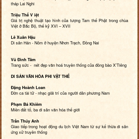
tháp Lai Nghi
Triệu Thế V iệt
Giá trị nghệ thuật tạo hình của tượng Tam thế Phật trong chùa
Việt ở Bắc Bộ, thế kỷ XVI – XVII
Lê Xuân Hậu
Di sản Hán - Nôm ở huyện Nhơn Trạch, Đồng Nai
Vũ Đình Tâm
Trang sức - nét đẹp văn hoá truyền thống của đồng bào X’Tiêng
DI SẢN VĂN HÓA PHI VẬT THỂ
Đặng Hoành Loan
Đờn ca tài tử - nhạc giải trí của người dân phương Nam
Phạm Bá Khiêm
Miền đất tổ, ba di sản văn hóa thế giới
Trần Thúy Anh
Giao tiếp trong hoạt động du lịch Việt Nam từ sự kế thừa di sản
ứng xử truyền thống