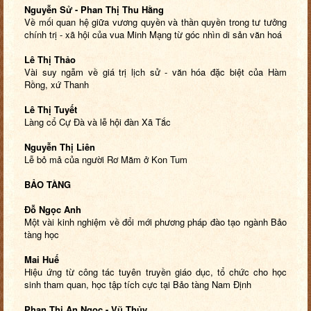
Nguyễn Sử - Phan Thị Thu Hằng
Về mối quan hệ giữa vương quyền và thần quyền trong tư tưởng
chính trị - xã hội của vua Minh Mạng từ góc nhìn di sản văn hoá
Lê Thị Thảo
Vài suy ngẫm về giá trị lịch sử - văn hóa đặc biệt của Hàm
Rồng, xứ Thanh
Lê Thị Tuyết
Làng cổ Cự Đà và lễ hội đàn Xã Tắc
Nguyễn Thị Liên
Lễ bỏ mả của người Rơ Măm ở Kon Tum
BẢO TÀNG
Đỗ Ngọc Anh
Một vài kinh nghiệm về đổi mới phương pháp đào tạo ngành Bảo
tàng học
Mai Huế
Hiệu ứng từ công tác tuyên truyền giáo dục, tổ chức cho học
sinh tham quan, học tập tích cực tại Bảo tàng Nam Định
Phan Thị An Ngọc - Vũ Thủy