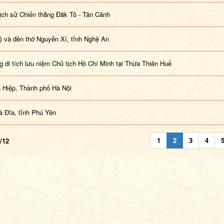
 lịch sử Chiến thắng Đăk Tô - Tân Cảnh
 và đền thờ Nguyễn Xí, tỉnh Nghệ An
g di tích lưu niệm Chủ tịch Hồ Chí Minh tại Thừa Thiên Huế
 Hiệp, Thành phố Hà Nội
 Đĩa, tỉnh Phú Yên
1
2
3
4
/12