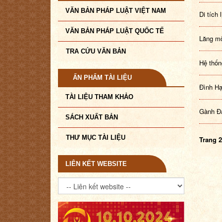
VĂN BẢN PHÁP LUẬT VIỆT NAM
Di tích
VĂN BẢN PHÁP LUẬT QUỐC TẾ
Lăng mộ
TRA CỨU VĂN BẢN
Hệ thốn
ẤN PHẨM TÀI LIỆU
Đình Hạ
TÀI LIỆU THAM KHẢO
Gành Đá
SÁCH XUẤT BẢN
THƯ MỤC TÀI LIỆU
Trang 2
LIÊN KẾT WEBSITE