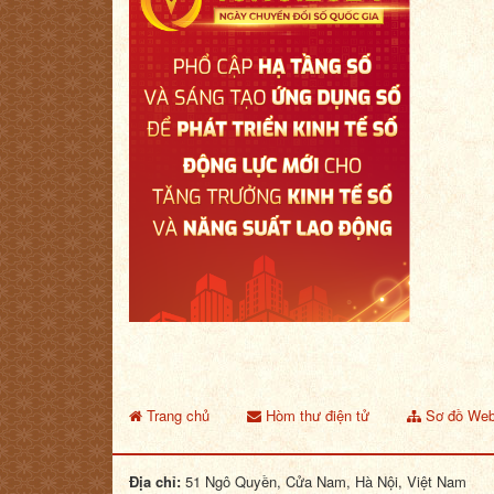
Trang chủ
Hòm thư điện tử
Sơ đồ Web
Địa chỉ:
51 Ngô Quyền, Cửa Nam, Hà Nội, Việt Nam