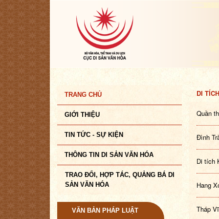
DI TÍC
TRANG CHỦ
Quần th
GIỚI THIỆU
TIN TỨC - SỰ KIỆN
Đình Tr
THÔNG TIN DI SẢN VĂN HÓA
Di tích
TRAO ĐỔI, HỢP TÁC, QUẢNG BÁ DI
Hang Xó
SẢN VĂN HÓA
Tháp Vĩ
VĂN BẢN PHÁP LUẬT